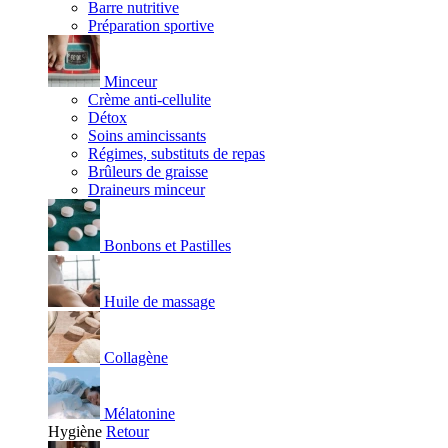
Barre nutritive
Préparation sportive
Minceur
Crème anti-cellulite
Détox
Soins amincissants
Régimes, substituts de repas
Brûleurs de graisse
Draineurs minceur
Bonbons et Pastilles
Huile de massage
Collagène
Mélatonine
Hygiène
Retour