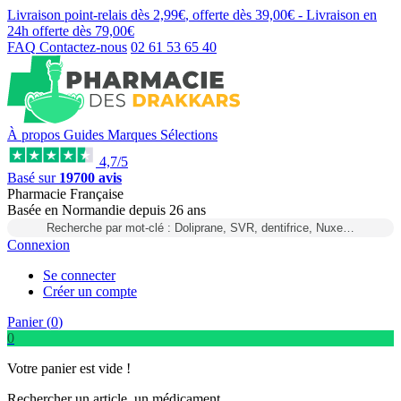
Livraison point-relais dès
2,99€
, offerte dès
39,00€
- Livraison en
24h
offerte dès
79,00€
FAQ
Contactez-nous
02 61 53 65 40
À propos
Guides
Marques
Sélections
4,7/5
Basé sur
19700 avis
Pharmacie Française
Basée
en Normandie
depuis
26 ans
Recherche par mot-clé : Doliprane, SVR, dentifrice, Nuxe…
Connexion
Se connecter
Créer un compte
Panier (
0
)
0
Votre panier est vide !
Rechercher un article, un médicament...