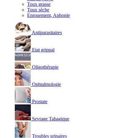
Toux grasse
Toux sèche
Enrouement, Aphonie
Antiparasitaires
Etat grippal
Oligothérapie
Ophtalmologie
Prostate
Sevrage Tabagique
Troubles urinaires