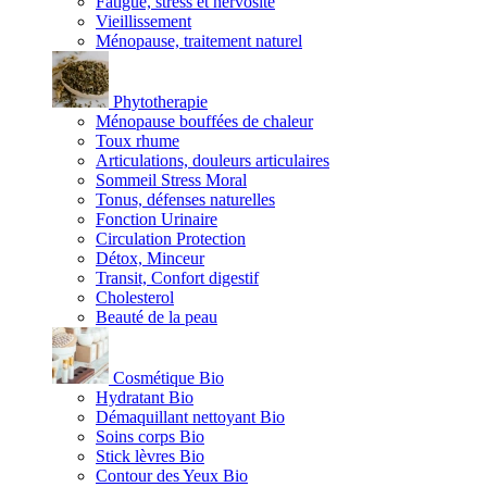
Fatigue, stress et nervosité
Vieillissement
Ménopause, traitement naturel
Phytotherapie
Ménopause bouffées de chaleur
Toux rhume
Articulations, douleurs articulaires
Sommeil Stress Moral
Tonus, défenses naturelles
Fonction Urinaire
Circulation Protection
Détox, Minceur
Transit, Confort digestif
Cholesterol
Beauté de la peau
Cosmétique Bio
Hydratant Bio
Démaquillant nettoyant Bio
Soins corps Bio
Stick lèvres Bio
Contour des Yeux Bio