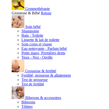
Gemmothérapie
Grossesse & Bébé
Retour
Soin bébé
Shampoing
Bain - Toilette
Lingette & lait de toilette
Soin corps et visage
Eau nettoyante - Parfum bébé
Petits maux, Premières dents
Yeux - Nez - Oreille
Grossesse & fertilité
Fertilité, grossesse & allaitement
Test de grossesse
Test de fertilité
Biberons & accessoires
Biberons
Tétines