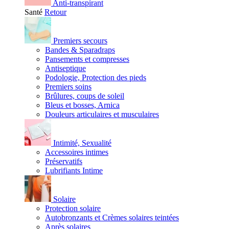
Anti-transpirant
Santé
Retour
Premiers secours
Bandes & Sparadraps
Pansements et compresses
Antiseptique
Podologie, Protection des pieds
Premiers soins
Brûlures, coups de soleil
Bleus et bosses, Arnica
Douleurs articulaires et musculaires
Intimité, Sexualité
Accessoires intimes
Préservatifs
Lubrifiants Intime
Solaire
Protection solaire
Autobronzants et Crèmes solaires teintées
Après solaires