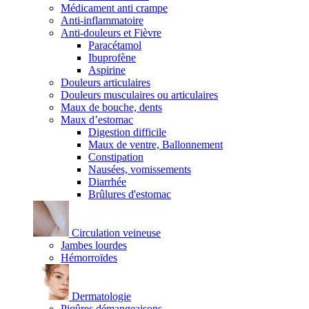
Médicament anti crampe
Anti-inflammatoire
Anti-douleurs et Fièvre
Paracétamol
Ibuprofène
Aspirine
Douleurs articulaires
Douleurs musculaires ou articulaires
Maux de bouche, dents
Maux d’estomac
Digestion difficile
Maux de ventre, Ballonnement
Constipation
Nausées, vomissements
Diarrhée
Brûlures d'estomac
Circulation veineuse
Jambes lourdes
Hémorroïdes
Dermatologie
Piqûres démangeaisons