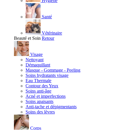
Hygiène
Santé
Vétérinaire
Beauté et Soin
Retour
Visage
Nettoyant
Démaquillant
Masque - Gommage - Peeling
Soins hydratants visage
Eau Thermale
Contour des Yeux
Soins anti-âge
Acné et imperfections
Soins apaisants
Anti-tache et dépigmentants
Soins des lèvres
Corps