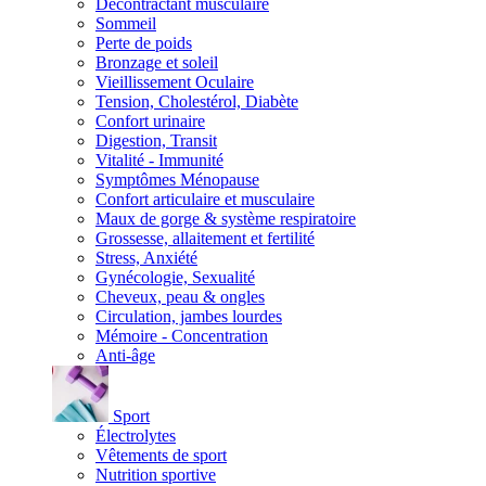
Décontractant musculaire
Sommeil
Perte de poids
Bronzage et soleil
Vieillissement Oculaire
Tension, Cholestérol, Diabète
Confort urinaire
Digestion, Transit
Vitalité - Immunité
Symptômes Ménopause
Confort articulaire et musculaire
Maux de gorge & système respiratoire
Grossesse, allaitement et fertilité
Stress, Anxiété
Gynécologie, Sexualité
Cheveux, peau & ongles
Circulation, jambes lourdes
Mémoire - Concentration
Anti-âge
Sport
Électrolytes
Vêtements de sport
Nutrition sportive