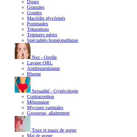
Doses
Granules
Gouttes
Macérâts glycérinés
Pommades
Triturations
Teintures mères
Spécialités homéopathique
Nez - Oreille
Lavage ORL
Antihistaminique
Rhume
Sexualité - Gynécologie
Contraception
Ménopause
Mycoses vaginales
Grossesse, allaitement
Toux et maux de gorge
Mal de gorge