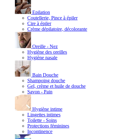
Epilation
Coutellerie, Pince à épiler
Cire à épiler
Crème dépilatoire, décolorante
Oreille - Nez
Hygiène des oreilles
Hygiène nasale
Bain Douche
Shampoing douche
Gel, crème et huile de douche
Savon - Pain
Hygiène intime
Lingettes intimes
Toilette - Soins
Protections féminines
Incontinence