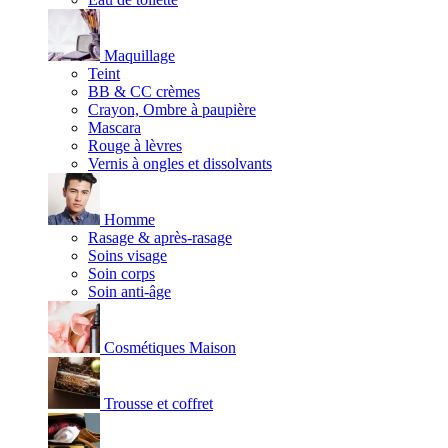
Maquillage
Teint
BB & CC crèmes
Crayon, Ombre à paupière
Mascara
Rouge à lèvres
Vernis à ongles et dissolvants
Homme
Rasage & après-rasage
Soins visage
Soin corps
Soin anti-âge
Cosmétiques Maison
Trousse et coffret