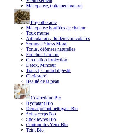
Vieillissement
Ménopause, traitement naturel
Phytotherapie
Ménopause bouffées de chaleur
Toux rhume
Articulations, douleurs articulaires
Sommeil Stress Moral
Tonus, défenses naturelles
Fonction Urinaire
Circulation Protection
Détox, Minceur
Transit, Confort digestif
Cholesterol
Beauté de la peau
Cosmétique Bio
Hydratant Bio
Démaquillant nettoyant Bio
Soins corps Bio
Stick lèvres Bio
Contour des Yeux Bio
Teint Bio