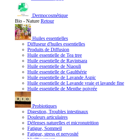
Dermocosmétique
Bio - Nature
Retour
Huiles essentielles
Diffuseur d'huiles essentielles
Produits de Diffusion
Huile essentielle de Tea tree
Huile essentielle de Ravintsara
Huile essentielle de Niaouli
Huile essentielle de Gaulthérie
Huile essentielle de Lavande Aspic
Huile essentielle de Lavande vraie et lavande fine
Huile essentielle de Menthe poivrée
Probiotiques
Digestion, Troubles intestinaux
Douleurs articulaires
Défenses naturelles et micronutrition
Fatigue, Sommeil
Fatigue, stress et nervosité