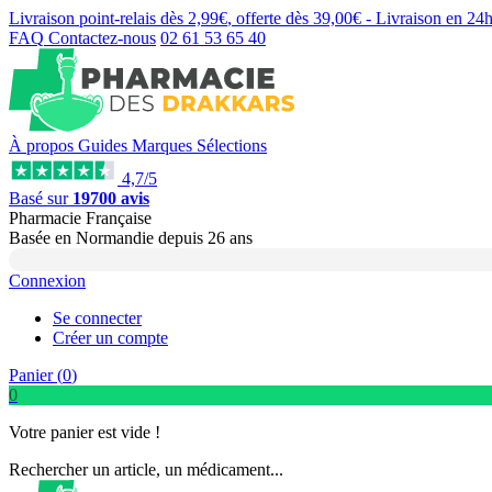
Livraison point-relais dès
2,99€
, offerte dès
39,00€
- Livraison en
24
FAQ
Contactez-nous
02 61 53 65 40
À propos
Guides
Marques
Sélections
4,7/5
Basé sur
19700 avis
Pharmacie Française
Basée
en Normandie
depuis
26 ans
Connexion
Se connecter
Créer un compte
Panier (
0
)
0
Votre panier est vide !
Rechercher un article, un médicament...