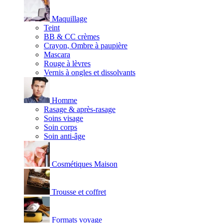
Maquillage
Teint
BB & CC crèmes
Crayon, Ombre à paupière
Mascara
Rouge à lèvres
Vernis à ongles et dissolvants
Homme
Rasage & après-rasage
Soins visage
Soin corps
Soin anti-âge
Cosmétiques Maison
Trousse et coffret
Formats voyage