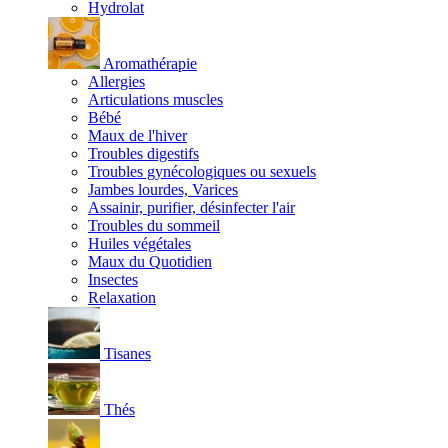
Hydrolat
Aromathérapie
Allergies
Articulations muscles
Bébé
Maux de l'hiver
Troubles digestifs
Troubles gynécologiques ou sexuels
Jambes lourdes, Varices
Assainir, purifier, désinfecter l'air
Troubles du sommeil
Huiles végétales
Maux du Quotidien
Insectes
Relaxation
Tisanes
Thés