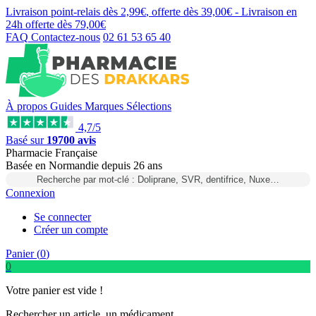
Livraison point-relais dès
2,99€
, offerte dès
39,00€
- Livraison en
24h
offerte dès
79,00€
FAQ
Contactez-nous
02 61 53 65 40
À propos
Guides
Marques
Sélections
4,7/5
Basé sur
19700 avis
Pharmacie Française
Basée
en Normandie
depuis
26 ans
Recherche par mot-clé : Doliprane, SVR, dentifrice, Nuxe…
Connexion
Se connecter
Créer un compte
Panier (
0
)
0
Votre panier est vide !
Rechercher un article, un médicament...