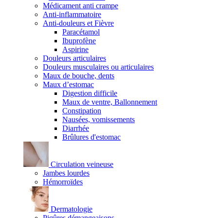
Médicament anti crampe
Anti-inflammatoire
Anti-douleurs et Fièvre
Paracétamol
Ibuprofène
Aspirine
Douleurs articulaires
Douleurs musculaires ou articulaires
Maux de bouche, dents
Maux d’estomac
Digestion difficile
Maux de ventre, Ballonnement
Constipation
Nausées, vomissements
Diarrhée
Brûlures d'estomac
Circulation veineuse
Jambes lourdes
Hémorroïdes
Dermatologie
Piqûres démangeaisons