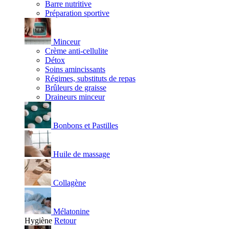
Barre nutritive
Préparation sportive
Minceur
Crème anti-cellulite
Détox
Soins amincissants
Régimes, substituts de repas
Brûleurs de graisse
Draineurs minceur
Bonbons et Pastilles
Huile de massage
Collagène
Mélatonine
Hygiène
Retour