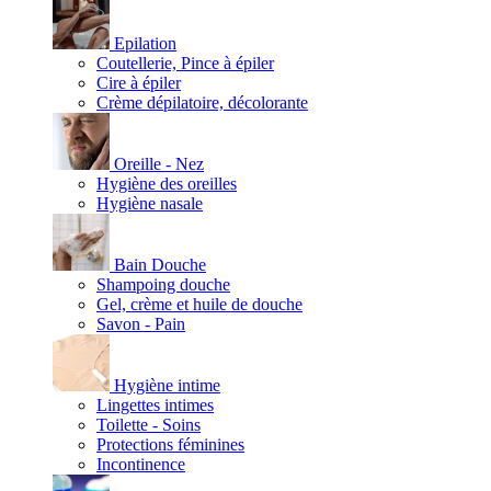
Epilation
Coutellerie, Pince à épiler
Cire à épiler
Crème dépilatoire, décolorante
Oreille - Nez
Hygiène des oreilles
Hygiène nasale
Bain Douche
Shampoing douche
Gel, crème et huile de douche
Savon - Pain
Hygiène intime
Lingettes intimes
Toilette - Soins
Protections féminines
Incontinence