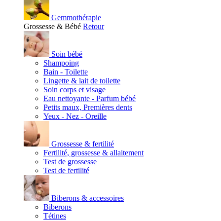
Gemmothérapie
Grossesse & Bébé
Retour
Soin bébé
Shampoing
Bain - Toilette
Lingette & lait de toilette
Soin corps et visage
Eau nettoyante - Parfum bébé
Petits maux, Premières dents
Yeux - Nez - Oreille
Grossesse & fertilité
Fertilité, grossesse & allaitement
Test de grossesse
Test de fertilité
Biberons & accessoires
Biberons
Tétines