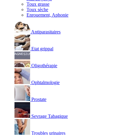
Toux grasse
Toux sèche
Enrouement, Aphonie
Antiparasitaires
Etat grippal
Oligothérapie
Ophtalmologie
Prostate
Sevrage Tabagique
Troubles urinaires