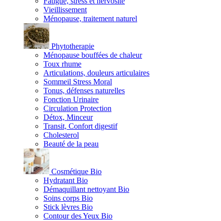
Fatigue, stress et nervosité
Vieillissement
Ménopause, traitement naturel
Phytotherapie
Ménopause bouffées de chaleur
Toux rhume
Articulations, douleurs articulaires
Sommeil Stress Moral
Tonus, défenses naturelles
Fonction Urinaire
Circulation Protection
Détox, Minceur
Transit, Confort digestif
Cholesterol
Beauté de la peau
Cosmétique Bio
Hydratant Bio
Démaquillant nettoyant Bio
Soins corps Bio
Stick lèvres Bio
Contour des Yeux Bio