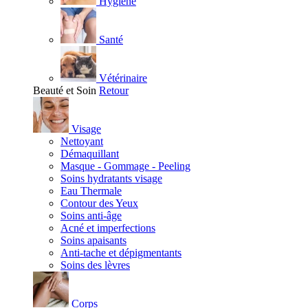
Hygiène
Santé
Vétérinaire
Beauté et Soin
Retour
Visage
Nettoyant
Démaquillant
Masque - Gommage - Peeling
Soins hydratants visage
Eau Thermale
Contour des Yeux
Soins anti-âge
Acné et imperfections
Soins apaisants
Anti-tache et dépigmentants
Soins des lèvres
Corps