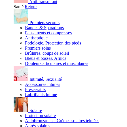
Anti-transpirant
Santé
Retour
Premiers secours
Bandes & Sparadraps
Pansements et compresses
Antiseptique
Podologie, Protection des pieds
Premiers soins
Brûlures, coups de soleil
Bleus et bosses, Arnica
Douleurs articulaires et musculaires
Intimité, Sexualité
Accessoires intimes
Préservatifs
Lubrifiants Intime
Solaire
Protection solaire
Autobronzants et Crèmes solaires teintées
Après solaires