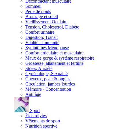
Décontractant musculaire
Sommeil
Perte de poids
Bronzage et soleil
Vieillissement Oculaire
Tension, Cholestérol, Diabète
Confort urinaire
Digestion, Transit
Vitalité - Immunité
Symptômes Ménopause
Confort articulaire et musculaire
Maux de gorge & système respiratoire
Grossesse, allaitement et fertilité
Stress, Anxiété
Gynécologie, Sexualité
Cheveux, peau & ongles
Circulation, jambes lourdes
Mémoire - Concentration
Anti-âge
Sport
Électrolytes
Vêtements de sport
Nutrition sportive