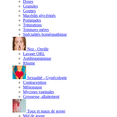
Doses
Granules
Gouttes
Macérâts glycérinés
Pommades
Triturations
Teintures mères
Spécialités homéopathique
Nez - Oreille
Lavage ORL
Antihistaminique
Rhume
Sexualité - Gynécologie
Contraception
Ménopause
Mycoses vaginales
Grossesse, allaitement
Toux et maux de gorge
Mal de gorge