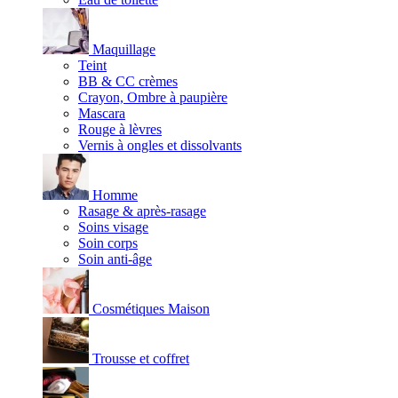
Maquillage
Teint
BB & CC crèmes
Crayon, Ombre à paupière
Mascara
Rouge à lèvres
Vernis à ongles et dissolvants
Homme
Rasage & après-rasage
Soins visage
Soin corps
Soin anti-âge
Cosmétiques Maison
Trousse et coffret