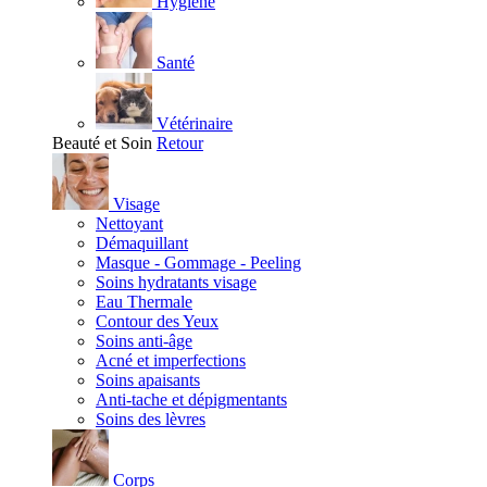
Hygiène
Santé
Vétérinaire
Beauté et Soin
Retour
Visage
Nettoyant
Démaquillant
Masque - Gommage - Peeling
Soins hydratants visage
Eau Thermale
Contour des Yeux
Soins anti-âge
Acné et imperfections
Soins apaisants
Anti-tache et dépigmentants
Soins des lèvres
Corps