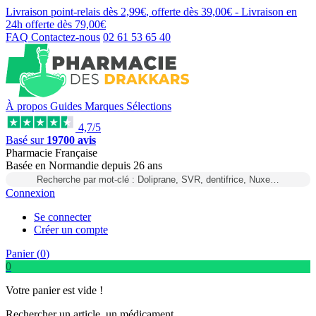
Livraison point-relais dès
2,99€
, offerte dès
39,00€
- Livraison en
24h
offerte dès
79,00€
FAQ
Contactez-nous
02 61 53 65 40
À propos
Guides
Marques
Sélections
4,7/5
Basé sur
19700 avis
Pharmacie Française
Basée
en Normandie
depuis
26 ans
Recherche par mot-clé : Doliprane, SVR, dentifrice, Nuxe…
Connexion
Se connecter
Créer un compte
Panier (
0
)
0
Votre panier est vide !
Rechercher un article, un médicament...