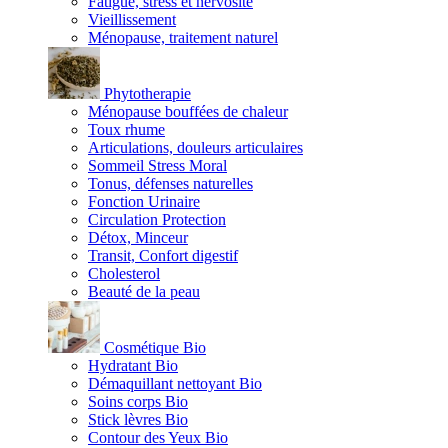
Fatigue, stress et nervosité
Vieillissement
Ménopause, traitement naturel
Phytotherapie
Ménopause bouffées de chaleur
Toux rhume
Articulations, douleurs articulaires
Sommeil Stress Moral
Tonus, défenses naturelles
Fonction Urinaire
Circulation Protection
Détox, Minceur
Transit, Confort digestif
Cholesterol
Beauté de la peau
Cosmétique Bio
Hydratant Bio
Démaquillant nettoyant Bio
Soins corps Bio
Stick lèvres Bio
Contour des Yeux Bio