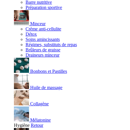
Barre nutritive
Préparation sportive
Minceur
Crème anti-cellulite
Détox
Soins amincissants
Régimes, substituts de repas
Brûleurs de graisse
Draineurs minceur
Bonbons et Pastilles
Huile de massage
Collagène
Mélatonine
Hygiène
Retour