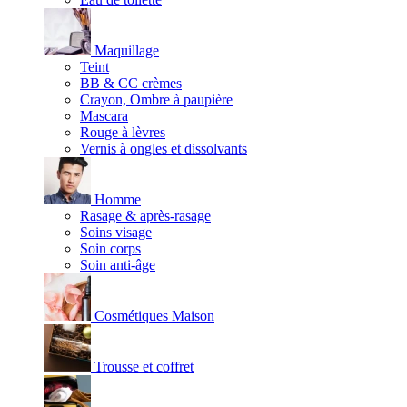
Maquillage
Teint
BB & CC crèmes
Crayon, Ombre à paupière
Mascara
Rouge à lèvres
Vernis à ongles et dissolvants
Homme
Rasage & après-rasage
Soins visage
Soin corps
Soin anti-âge
Cosmétiques Maison
Trousse et coffret