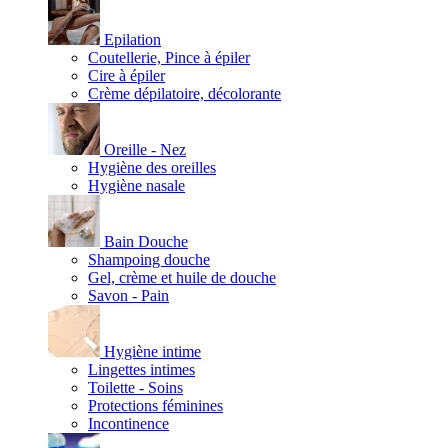
Epilation
Coutellerie, Pince à épiler
Cire à épiler
Crème dépilatoire, décolorante
Oreille - Nez
Hygiène des oreilles
Hygiène nasale
Bain Douche
Shampoing douche
Gel, crème et huile de douche
Savon - Pain
Hygiène intime
Lingettes intimes
Toilette - Soins
Protections féminines
Incontinence