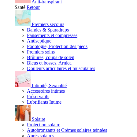
Anti-transpirant
Santé
Retour
Premiers secours
Bandes & Sparadraps
Pansements et compresses
Antiseptique
Podologie, Protection des pieds
Premiers soins
Brûlures, coups de soleil
Bleus et bosses, Arnica
Douleurs articulaires et musculaires
Intimité, Sexualité
Accessoires intimes
Préservatifs
Lubrifiants Intime
Solaire
Protection solaire
Autobronzants et Crèmes solaires teintées
Après solaires