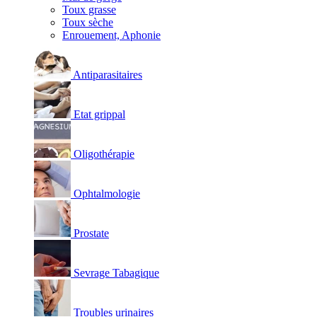
Toux grasse
Toux sèche
Enrouement, Aphonie
Antiparasitaires
Etat grippal
Oligothérapie
Ophtalmologie
Prostate
Sevrage Tabagique
Troubles urinaires