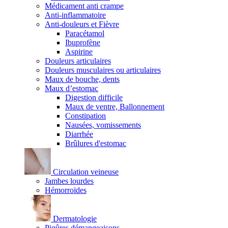
Médicament anti crampe
Anti-inflammatoire
Anti-douleurs et Fièvre
Paracétamol
Ibuprofène
Aspirine
Douleurs articulaires
Douleurs musculaires ou articulaires
Maux de bouche, dents
Maux d’estomac
Digestion difficile
Maux de ventre, Ballonnement
Constipation
Nausées, vomissements
Diarrhée
Brûlures d'estomac
Circulation veineuse
Jambes lourdes
Hémorroïdes
Dermatologie
Piqûres démangeaisons