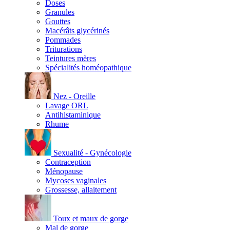
Doses
Granules
Gouttes
Macérâts glycérinés
Pommades
Triturations
Teintures mères
Spécialités homéopathique
Nez - Oreille
Lavage ORL
Antihistaminique
Rhume
Sexualité - Gynécologie
Contraception
Ménopause
Mycoses vaginales
Grossesse, allaitement
Toux et maux de gorge
Mal de gorge