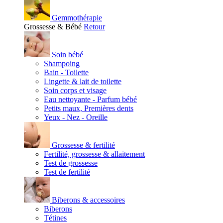
Gemmothérapie
Grossesse & Bébé
Retour
Soin bébé
Shampoing
Bain - Toilette
Lingette & lait de toilette
Soin corps et visage
Eau nettoyante - Parfum bébé
Petits maux, Premières dents
Yeux - Nez - Oreille
Grossesse & fertilité
Fertilité, grossesse & allaitement
Test de grossesse
Test de fertilité
Biberons & accessoires
Biberons
Tétines