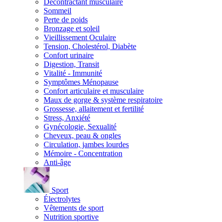
Décontractant musculaire
Sommeil
Perte de poids
Bronzage et soleil
Vieillissement Oculaire
Tension, Cholestérol, Diabète
Confort urinaire
Digestion, Transit
Vitalité - Immunité
Symptômes Ménopause
Confort articulaire et musculaire
Maux de gorge & système respiratoire
Grossesse, allaitement et fertilité
Stress, Anxiété
Gynécologie, Sexualité
Cheveux, peau & ongles
Circulation, jambes lourdes
Mémoire - Concentration
Anti-âge
Sport
Électrolytes
Vêtements de sport
Nutrition sportive