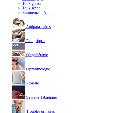
Toux grasse
Toux sèche
Enrouement, Aphonie
Antiparasitaires
Etat grippal
Oligothérapie
Ophtalmologie
Prostate
Sevrage Tabagique
Troubles urinaires