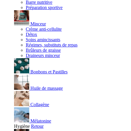
Barre nutritive
Préparation sportive
Minceur
Crème anti-cellulite
Détox
Soins amincissants
Régimes, substituts de repas
Brûleurs de graisse
Draineurs minceur
Bonbons et Pastilles
Huile de massage
Collagène
Mélatonine
Hygiène
Retour