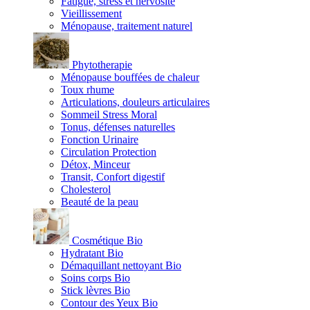
Fatigue, stress et nervosité
Vieillissement
Ménopause, traitement naturel
Phytotherapie
Ménopause bouffées de chaleur
Toux rhume
Articulations, douleurs articulaires
Sommeil Stress Moral
Tonus, défenses naturelles
Fonction Urinaire
Circulation Protection
Détox, Minceur
Transit, Confort digestif
Cholesterol
Beauté de la peau
Cosmétique Bio
Hydratant Bio
Démaquillant nettoyant Bio
Soins corps Bio
Stick lèvres Bio
Contour des Yeux Bio