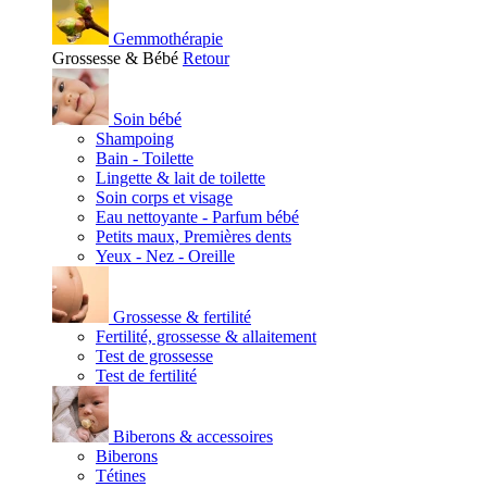
Gemmothérapie
Grossesse & Bébé
Retour
Soin bébé
Shampoing
Bain - Toilette
Lingette & lait de toilette
Soin corps et visage
Eau nettoyante - Parfum bébé
Petits maux, Premières dents
Yeux - Nez - Oreille
Grossesse & fertilité
Fertilité, grossesse & allaitement
Test de grossesse
Test de fertilité
Biberons & accessoires
Biberons
Tétines