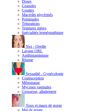
Doses
Granules
Gouttes
Macérâts glycérinés
Pommades
Triturations
Teintures mères
Spécialités homéopathique
Nez - Oreille
Lavage ORL
Antihistaminique
Rhume
Sexualité - Gynécologie
Contraception
Ménopause
Mycoses vaginales
Grossesse, allaitement
Toux et maux de gorge
Mal de gorge