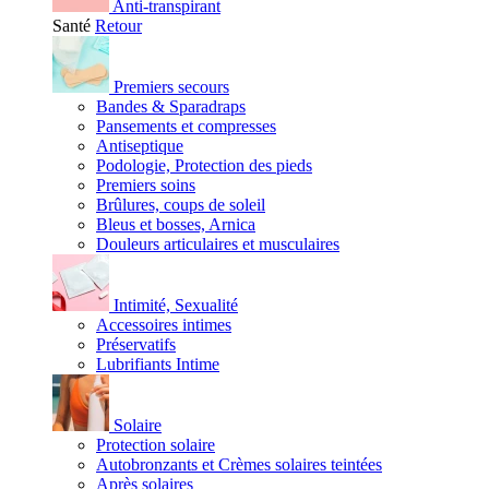
Anti-transpirant
Santé
Retour
Premiers secours
Bandes & Sparadraps
Pansements et compresses
Antiseptique
Podologie, Protection des pieds
Premiers soins
Brûlures, coups de soleil
Bleus et bosses, Arnica
Douleurs articulaires et musculaires
Intimité, Sexualité
Accessoires intimes
Préservatifs
Lubrifiants Intime
Solaire
Protection solaire
Autobronzants et Crèmes solaires teintées
Après solaires