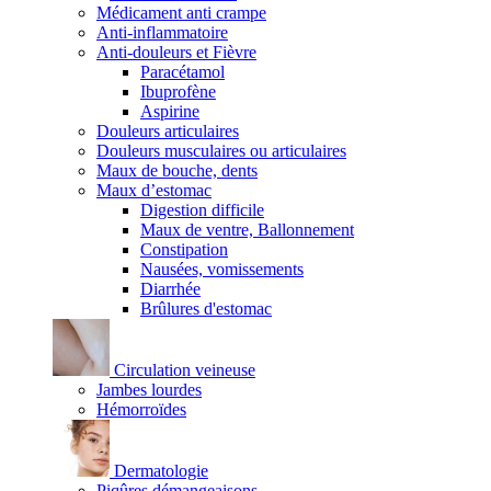
Médicament anti crampe
Anti-inflammatoire
Anti-douleurs et Fièvre
Paracétamol
Ibuprofène
Aspirine
Douleurs articulaires
Douleurs musculaires ou articulaires
Maux de bouche, dents
Maux d’estomac
Digestion difficile
Maux de ventre, Ballonnement
Constipation
Nausées, vomissements
Diarrhée
Brûlures d'estomac
Circulation veineuse
Jambes lourdes
Hémorroïdes
Dermatologie
Piqûres démangeaisons