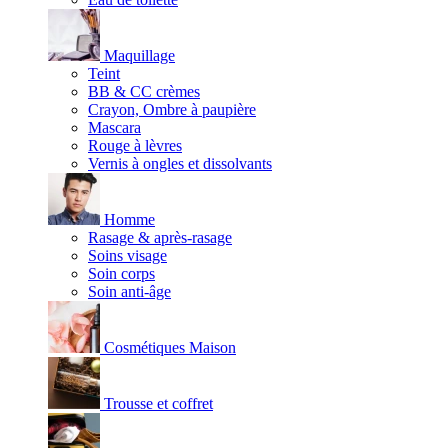
Maquillage
Teint
BB & CC crèmes
Crayon, Ombre à paupière
Mascara
Rouge à lèvres
Vernis à ongles et dissolvants
Homme
Rasage & après-rasage
Soins visage
Soin corps
Soin anti-âge
Cosmétiques Maison
Trousse et coffret