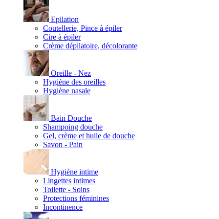
Epilation
Coutellerie, Pince à épiler
Cire à épiler
Crème dépilatoire, décolorante
Oreille - Nez
Hygiène des oreilles
Hygiène nasale
Bain Douche
Shampoing douche
Gel, crème et huile de douche
Savon - Pain
Hygiène intime
Lingettes intimes
Toilette - Soins
Protections féminines
Incontinence