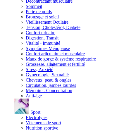
Décontractant musculaire
Sommeil
Perte de poids
Bronzage et soleil
Vieillissement Oculaire
Tension, Cholestérol, Diabète
Confort urinaire
Digestion, Transit
Vitalité - Immunité
Symptômes Ménopause
Confort articulaire et musculaire
Maux de gorge & système respiratoire
Grossesse, allaitement et fertilité
Stress, Anxiété
Gynécologie, Sexualité
Cheveux, peau & ongles
Circulation, jambes lourdes
Mémoire - Concentration
Anti-âge
Sport
Électrolytes
Vêtements de sport
Nutrition sportive