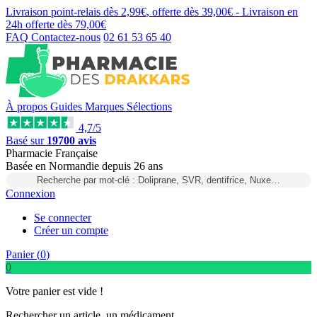
Livraison point-relais dès
2,99€
, offerte dès
39,00€
- Livraison en
24h
offerte dès
79,00€
FAQ
Contactez-nous
02 61 53 65 40
À propos
Guides
Marques
Sélections
4,7/5
Basé sur
19700 avis
Pharmacie Française
Basée
en Normandie
depuis
26 ans
Recherche par mot-clé : Doliprane, SVR, dentifrice, Nuxe…
Connexion
Se connecter
Créer un compte
Panier (
0
)
0
Votre panier est vide !
Rechercher un article, un médicament...