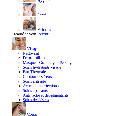
Hygiène
Santé
Vétérinaire
Beauté et Soin
Retour
Visage
Nettoyant
Démaquillant
Masque - Gommage - Peeling
Soins hydratants visage
Eau Thermale
Contour des Yeux
Soins anti-âge
Acné et imperfections
Soins apaisants
Anti-tache et dépigmentants
Soins des lèvres
Corps