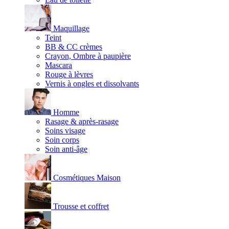
Maquillage
Teint
BB & CC crèmes
Crayon, Ombre à paupière
Mascara
Rouge à lèvres
Vernis à ongles et dissolvants
Homme
Rasage & après-rasage
Soins visage
Soin corps
Soin anti-âge
Cosmétiques Maison
Trousse et coffret