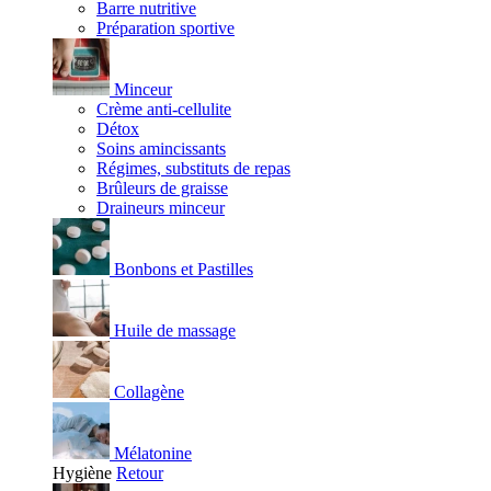
Barre nutritive
Préparation sportive
Minceur
Crème anti-cellulite
Détox
Soins amincissants
Régimes, substituts de repas
Brûleurs de graisse
Draineurs minceur
Bonbons et Pastilles
Huile de massage
Collagène
Mélatonine
Hygiène
Retour