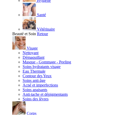
Hygiène
Santé
Vétérinaire
Beauté et Soin
Retour
Visage
Nettoyant
Démaquillant
Masque - Gommage - Peeling
Soins hydratants visage
Eau Thermale
Contour des Yeux
Soins anti-âge
Acné et imperfections
Soins apaisants
Anti-tache et dépigmentants
Soins des lèvres
Corps