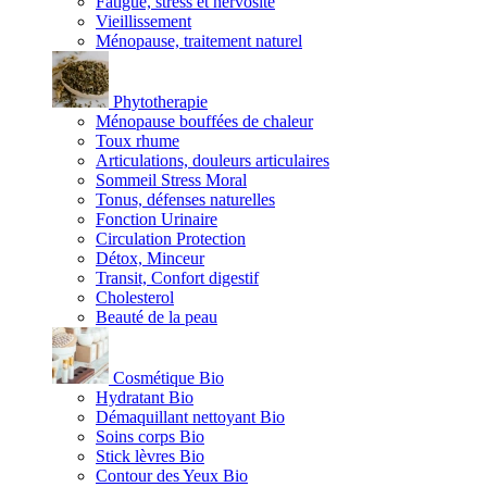
Fatigue, stress et nervosité
Vieillissement
Ménopause, traitement naturel
Phytotherapie
Ménopause bouffées de chaleur
Toux rhume
Articulations, douleurs articulaires
Sommeil Stress Moral
Tonus, défenses naturelles
Fonction Urinaire
Circulation Protection
Détox, Minceur
Transit, Confort digestif
Cholesterol
Beauté de la peau
Cosmétique Bio
Hydratant Bio
Démaquillant nettoyant Bio
Soins corps Bio
Stick lèvres Bio
Contour des Yeux Bio