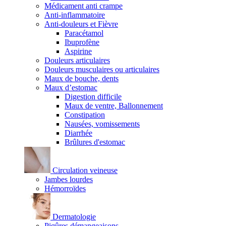
Médicament anti crampe
Anti-inflammatoire
Anti-douleurs et Fièvre
Paracétamol
Ibuprofène
Aspirine
Douleurs articulaires
Douleurs musculaires ou articulaires
Maux de bouche, dents
Maux d’estomac
Digestion difficile
Maux de ventre, Ballonnement
Constipation
Nausées, vomissements
Diarrhée
Brûlures d'estomac
Circulation veineuse
Jambes lourdes
Hémorroïdes
Dermatologie
Piqûres démangeaisons