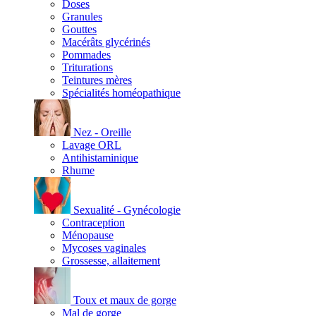
Doses
Granules
Gouttes
Macérâts glycérinés
Pommades
Triturations
Teintures mères
Spécialités homéopathique
Nez - Oreille
Lavage ORL
Antihistaminique
Rhume
Sexualité - Gynécologie
Contraception
Ménopause
Mycoses vaginales
Grossesse, allaitement
Toux et maux de gorge
Mal de gorge