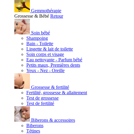
Gemmothérapie
Grossesse & Bébé
Retour
Soin bébé
Shampoing
Bain - Toilette
Lingette & lait de toilette
Soin corps et visage
Eau nettoyante - Parfum bébé
Petits maux, Premières dents
Yeux - Nez - Oreille
Grossesse & fertilité
Fertilité, grossesse & allaitement
Test de grossesse
Test de fertilité
Biberons & accessoires
Biberons
Tétines