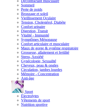
Décontractant musculaire
Sommeil
Perte de poids
Bronzage et soleil
Vieillissement Oculaire
Tension, Cholestérol, Diabète
Confort urinaire
Digestion, Transit
Vitalité - Immunité
Symptômes Ménopause
Confort articulaire et musculaire
Maux de gorge & système respiratoire
Grossesse, allaitement et fertilité
Stress, Anxiété
Gynécologie, Sexualité
Cheveux, peau & ongles
Circulation, jambes lourdes
Mémoire - Concentration
Anti-âge
Sport
Électrolytes
Vêtements de sport
Nutrition sportive