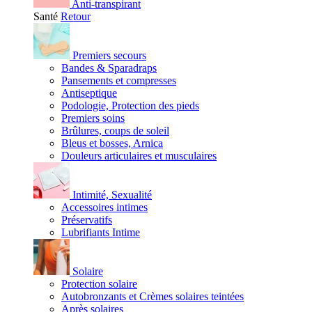
Anti-transpirant
Santé
Retour
Premiers secours
Bandes & Sparadraps
Pansements et compresses
Antiseptique
Podologie, Protection des pieds
Premiers soins
Brûlures, coups de soleil
Bleus et bosses, Arnica
Douleurs articulaires et musculaires
Intimité, Sexualité
Accessoires intimes
Préservatifs
Lubrifiants Intime
Solaire
Protection solaire
Autobronzants et Crèmes solaires teintées
Après solaires