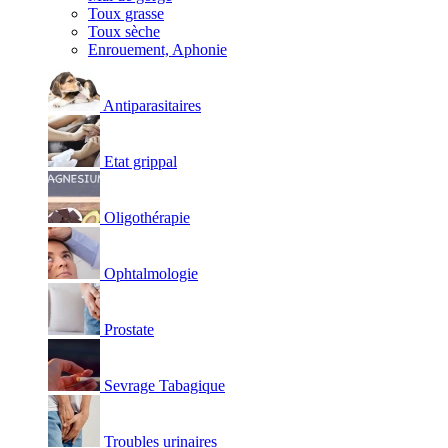
Toux grasse
Toux sèche
Enrouement, Aphonie
Antiparasitaires
Etat grippal
Oligothérapie
Ophtalmologie
Prostate
Sevrage Tabagique
Troubles urinaires