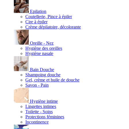
Epilation
Coutellerie, Pince à épiler
Cire à épiler
Crème dépilatoire, décolorante
Oreille - Nez
Hygiène des oreilles
Hygiène nasale
Bain Douche
Shampoing douche
Gel, crème et huile de douche
Savon - Pain
Hygiène intime
Lingettes intimes
Toilette - Soins
Protections féminines
Incontinence