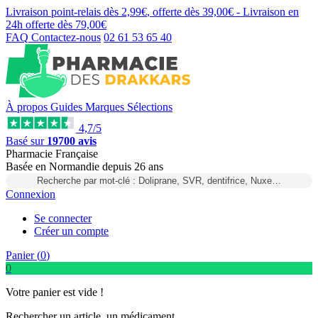
Livraison point-relais dès
2,99€
, offerte dès
39,00€
- Livraison en
24h
offerte dès
79,00€
FAQ
Contactez-nous
02 61 53 65 40
À propos
Guides
Marques
Sélections
4,7/5
Basé sur
19700 avis
Pharmacie Française
Basée
en Normandie
depuis
26 ans
Recherche par mot-clé : Doliprane, SVR, dentifrice, Nuxe…
Connexion
Se connecter
Créer un compte
Panier (
0
)
0
Votre panier est vide !
Rechercher un article, un médicament...