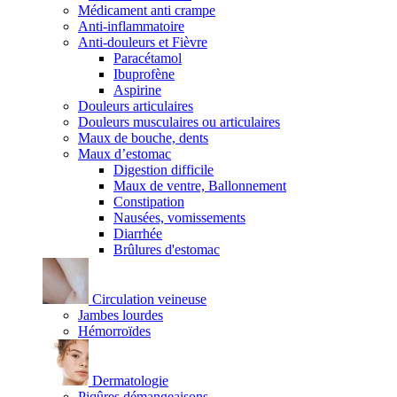
Médicament anti crampe
Anti-inflammatoire
Anti-douleurs et Fièvre
Paracétamol
Ibuprofène
Aspirine
Douleurs articulaires
Douleurs musculaires ou articulaires
Maux de bouche, dents
Maux d’estomac
Digestion difficile
Maux de ventre, Ballonnement
Constipation
Nausées, vomissements
Diarrhée
Brûlures d'estomac
Circulation veineuse
Jambes lourdes
Hémorroïdes
Dermatologie
Piqûres démangeaisons