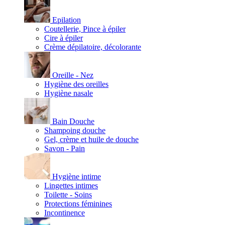
Epilation
Coutellerie, Pince à épiler
Cire à épiler
Crème dépilatoire, décolorante
Oreille - Nez
Hygiène des oreilles
Hygiène nasale
Bain Douche
Shampoing douche
Gel, crème et huile de douche
Savon - Pain
Hygiène intime
Lingettes intimes
Toilette - Soins
Protections féminines
Incontinence