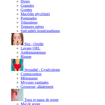
Doses
Granules
Gouttes
Macérâts glycérinés
Pommades
Triturations
Teintures mères
Spécialités homéopathique
Nez - Oreille
Lavage ORL
Antihistaminique
Rhume
Sexualité - Gynécologie
Contraception
Ménopause
Mycoses vaginales
Grossesse, allaitement
Toux et maux de gorge
Mal de gorge