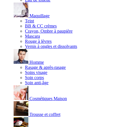
Maquillage
Teint
BB & CC crèmes
Crayon, Ombre à paupière
Mascara
Rouge à lèvres
Vernis à ongles et dissolvants
Homme
Rasage & après-rasage
Soins visage
Soin corps
Soin anti-âge
Cosmétiques Maison
Trousse et coffret