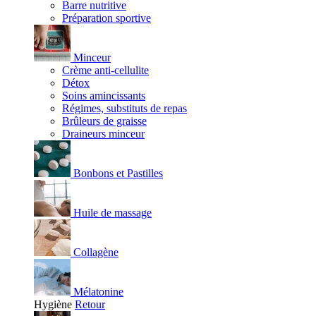
Barre nutritive
Préparation sportive
Minceur
Crème anti-cellulite
Détox
Soins amincissants
Régimes, substituts de repas
Brûleurs de graisse
Draineurs minceur
Bonbons et Pastilles
Huile de massage
Collagène
Mélatonine
Hygiène
Retour