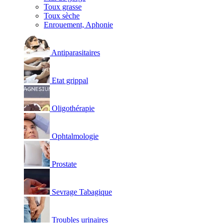
Toux grasse
Toux sèche
Enrouement, Aphonie
Antiparasitaires
Etat grippal
Oligothérapie
Ophtalmologie
Prostate
Sevrage Tabagique
Troubles urinaires