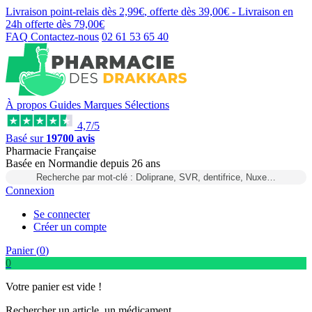
Livraison point-relais dès
2,99€
, offerte dès
39,00€
- Livraison en
24h
offerte dès
79,00€
FAQ
Contactez-nous
02 61 53 65 40
À propos
Guides
Marques
Sélections
4,7/5
Basé sur
19700 avis
Pharmacie Française
Basée
en Normandie
depuis
26 ans
Recherche par mot-clé : Doliprane, SVR, dentifrice, Nuxe…
Connexion
Se connecter
Créer un compte
Panier (
0
)
0
Votre panier est vide !
Rechercher un article, un médicament...