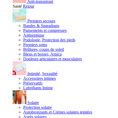
Anti-transpirant
Santé
Retour
Premiers secours
Bandes & Sparadraps
Pansements et compresses
Antiseptique
Podologie, Protection des pieds
Premiers soins
Brûlures, coups de soleil
Bleus et bosses, Arnica
Douleurs articulaires et musculaires
Intimité, Sexualité
Accessoires intimes
Préservatifs
Lubrifiants Intime
Solaire
Protection solaire
Autobronzants et Crèmes solaires teintées
Après solaires