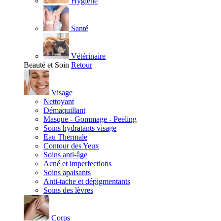
Hygiène
Santé
Vétérinaire
Beauté et Soin
Retour
Visage
Nettoyant
Démaquillant
Masque - Gommage - Peeling
Soins hydratants visage
Eau Thermale
Contour des Yeux
Soins anti-âge
Acné et imperfections
Soins apaisants
Anti-tache et dépigmentants
Soins des lèvres
Corps