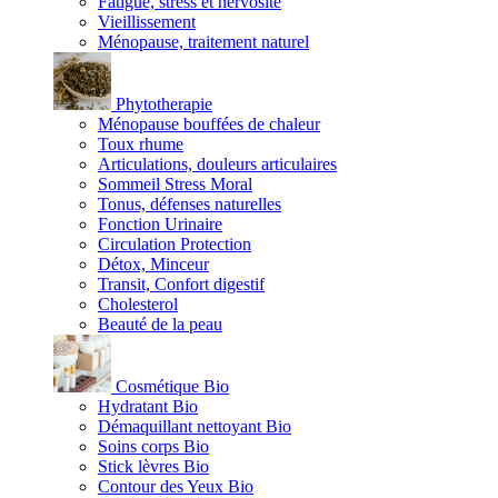
Fatigue, stress et nervosité
Vieillissement
Ménopause, traitement naturel
Phytotherapie
Ménopause bouffées de chaleur
Toux rhume
Articulations, douleurs articulaires
Sommeil Stress Moral
Tonus, défenses naturelles
Fonction Urinaire
Circulation Protection
Détox, Minceur
Transit, Confort digestif
Cholesterol
Beauté de la peau
Cosmétique Bio
Hydratant Bio
Démaquillant nettoyant Bio
Soins corps Bio
Stick lèvres Bio
Contour des Yeux Bio