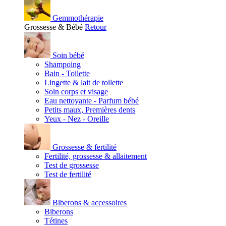
Gemmothérapie
Grossesse & Bébé
Retour
Soin bébé
Shampoing
Bain - Toilette
Lingette & lait de toilette
Soin corps et visage
Eau nettoyante - Parfum bébé
Petits maux, Premières dents
Yeux - Nez - Oreille
Grossesse & fertilité
Fertilité, grossesse & allaitement
Test de grossesse
Test de fertilité
Biberons & accessoires
Biberons
Tétines