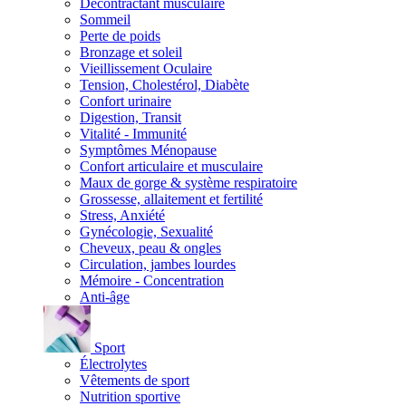
Décontractant musculaire
Sommeil
Perte de poids
Bronzage et soleil
Vieillissement Oculaire
Tension, Cholestérol, Diabète
Confort urinaire
Digestion, Transit
Vitalité - Immunité
Symptômes Ménopause
Confort articulaire et musculaire
Maux de gorge & système respiratoire
Grossesse, allaitement et fertilité
Stress, Anxiété
Gynécologie, Sexualité
Cheveux, peau & ongles
Circulation, jambes lourdes
Mémoire - Concentration
Anti-âge
Sport
Électrolytes
Vêtements de sport
Nutrition sportive