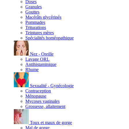
Doses
Granules
Gouttes
Macérâts glycérinés
Pommades
Triturations
Teintures mères
Spécialités homéopathique
Nez - Oreille
Lavage ORL
Antihistaminique
Rhume
Sexualité - Gynécologie
Contraception
Ménopause
Mycoses vaginales
Grossesse, allaitement
Toux et maux de gorge
Mal de gorge