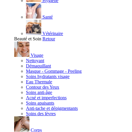
Hygiène
Santé
Vétérinaire
Beauté et Soin
Retour
Visage
Nettoyant
Démaquillant
Masque - Gommage - Peeling
Soins hydratants visage
Eau Thermale
Contour des Yeux
Soins anti-âge
Acné et imperfections
Soins apaisants
Anti-tache et dépigmentants
Soins des lèvres
Corps