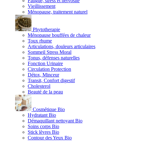
Fatigue, stress et nervosité
Vieillissement
Ménopause, traitement naturel
Phytotherapie
Ménopause bouffées de chaleur
Toux rhume
Articulations, douleurs articulaires
Sommeil Stress Moral
Tonus, défenses naturelles
Fonction Urinaire
Circulation Protection
Détox, Minceur
Transit, Confort digestif
Cholesterol
Beauté de la peau
Cosmétique Bio
Hydratant Bio
Démaquillant nettoyant Bio
Soins corps Bio
Stick lèvres Bio
Contour des Yeux Bio