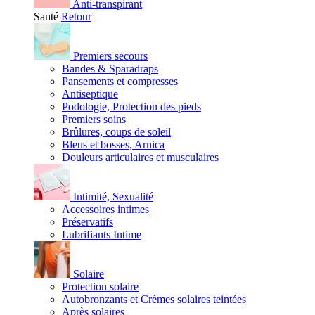
Anti-transpirant
Santé
Retour
Premiers secours
Bandes & Sparadraps
Pansements et compresses
Antiseptique
Podologie, Protection des pieds
Premiers soins
Brûlures, coups de soleil
Bleus et bosses, Arnica
Douleurs articulaires et musculaires
Intimité, Sexualité
Accessoires intimes
Préservatifs
Lubrifiants Intime
Solaire
Protection solaire
Autobronzants et Crèmes solaires teintées
Après solaires