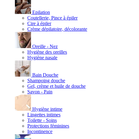
Epilation
Coutellerie, Pince à épiler
Cire à épiler
Crème dépilatoire, décolorante
Oreille - Nez
Hygiène des oreilles
Hygiène nasale
Bain Douche
Shampoing douche
Gel, crème et huile de douche
Savon - Pain
Hygiène intime
Lingettes intimes
Toilette - Soins
Protections féminines
Incontinence