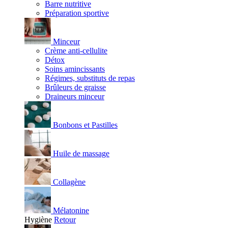
Barre nutritive
Préparation sportive
Minceur
Crème anti-cellulite
Détox
Soins amincissants
Régimes, substituts de repas
Brûleurs de graisse
Draineurs minceur
Bonbons et Pastilles
Huile de massage
Collagène
Mélatonine
Hygiène
Retour