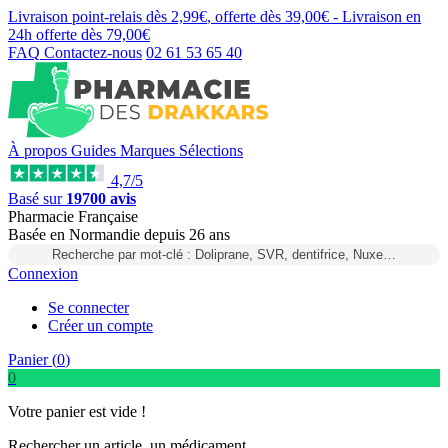
Livraison point-relais dès
2,99€
, offerte dès
39,00€
- Livraison en
24h
offerte dès
79,00€
FAQ
Contactez-nous
02 61 53 65 40
À propos
Guides
Marques
Sélections
4,7/5
Basé sur
19700 avis
Pharmacie Française
Basée
en Normandie
depuis
26 ans
Recherche par mot-clé : Doliprane, SVR, dentifrice, Nuxe…
Connexion
Se connecter
Créer un compte
Panier (
0
)
0
Votre panier est vide !
Rechercher un article, un médicament...