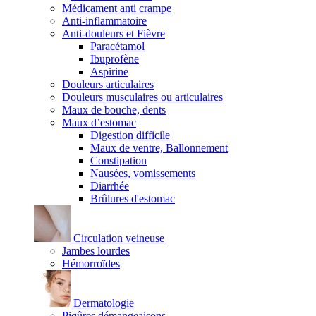
Médicament anti crampe
Anti-inflammatoire
Anti-douleurs et Fièvre
Paracétamol
Ibuprofène
Aspirine
Douleurs articulaires
Douleurs musculaires ou articulaires
Maux de bouche, dents
Maux d’estomac
Digestion difficile
Maux de ventre, Ballonnement
Constipation
Nausées, vomissements
Diarrhée
Brûlures d'estomac
Circulation veineuse
Jambes lourdes
Hémorroïdes
Dermatologie
Piqûres démangeaisons