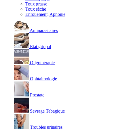
Toux grasse
Toux sèche
Enrouement, Aphonie
Antiparasitaires
Etat grippal
Oligothérapie
Ophtalmologie
Prostate
Sevrage Tabagique
Troubles urinaires