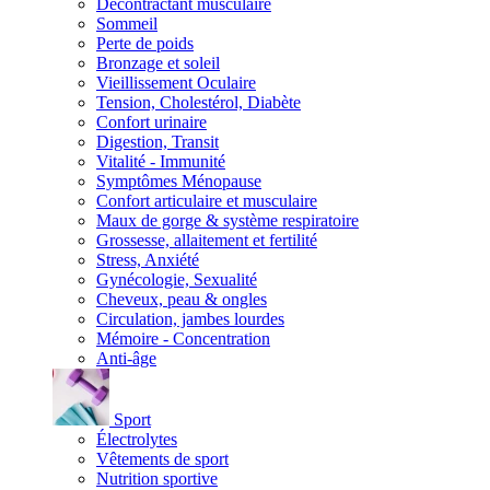
Décontractant musculaire
Sommeil
Perte de poids
Bronzage et soleil
Vieillissement Oculaire
Tension, Cholestérol, Diabète
Confort urinaire
Digestion, Transit
Vitalité - Immunité
Symptômes Ménopause
Confort articulaire et musculaire
Maux de gorge & système respiratoire
Grossesse, allaitement et fertilité
Stress, Anxiété
Gynécologie, Sexualité
Cheveux, peau & ongles
Circulation, jambes lourdes
Mémoire - Concentration
Anti-âge
Sport
Électrolytes
Vêtements de sport
Nutrition sportive