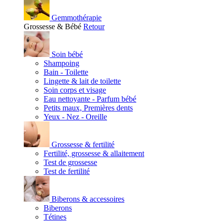
Gemmothérapie
Grossesse & Bébé
Retour
Soin bébé
Shampoing
Bain - Toilette
Lingette & lait de toilette
Soin corps et visage
Eau nettoyante - Parfum bébé
Petits maux, Premières dents
Yeux - Nez - Oreille
Grossesse & fertilité
Fertilité, grossesse & allaitement
Test de grossesse
Test de fertilité
Biberons & accessoires
Biberons
Tétines