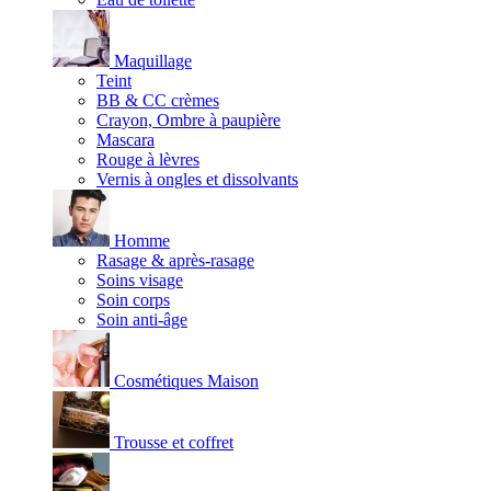
Maquillage
Teint
BB & CC crèmes
Crayon, Ombre à paupière
Mascara
Rouge à lèvres
Vernis à ongles et dissolvants
Homme
Rasage & après-rasage
Soins visage
Soin corps
Soin anti-âge
Cosmétiques Maison
Trousse et coffret