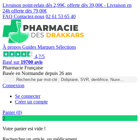
Livraison point-relais dès
2,99€
, offerte dès
39,00€
- Livraison en
24h
offerte dès
79,00€
FAQ
Contactez-nous
02 61 53 65 40
À propos
Guides
Marques
Sélections
4,7/5
Basé sur
19700 avis
Pharmacie Française
Basée
en Normandie
depuis
26 ans
Recherche par mot-clé : Doliprane, SVR, dentifrice, Nuxe…
Connexion
Se connecter
Créer un compte
Panier (
0
)
0
Votre panier est vide !
Rechercher un article, un médicament...