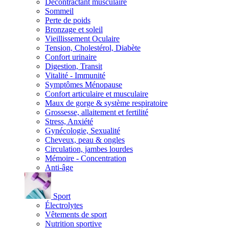
Décontractant musculaire
Sommeil
Perte de poids
Bronzage et soleil
Vieillissement Oculaire
Tension, Cholestérol, Diabète
Confort urinaire
Digestion, Transit
Vitalité - Immunité
Symptômes Ménopause
Confort articulaire et musculaire
Maux de gorge & système respiratoire
Grossesse, allaitement et fertilité
Stress, Anxiété
Gynécologie, Sexualité
Cheveux, peau & ongles
Circulation, jambes lourdes
Mémoire - Concentration
Anti-âge
Sport
Électrolytes
Vêtements de sport
Nutrition sportive