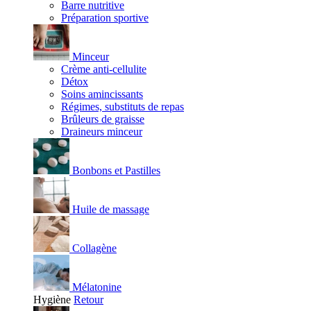
Barre nutritive
Préparation sportive
Minceur
Crème anti-cellulite
Détox
Soins amincissants
Régimes, substituts de repas
Brûleurs de graisse
Draineurs minceur
Bonbons et Pastilles
Huile de massage
Collagène
Mélatonine
Hygiène
Retour