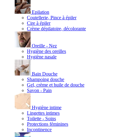
Epilation
Coutellerie, Pince à épiler
Cire à épiler
Crème dépilatoire, décolorante
Oreille - Nez
Hygiène des oreilles
Hygiène nasale
Bain Douche
Shampoing douche
Gel, crème et huile de douche
Savon - Pain
Hygiène intime
Lingettes intimes
Toilette - Soins
Protections féminines
Incontinence