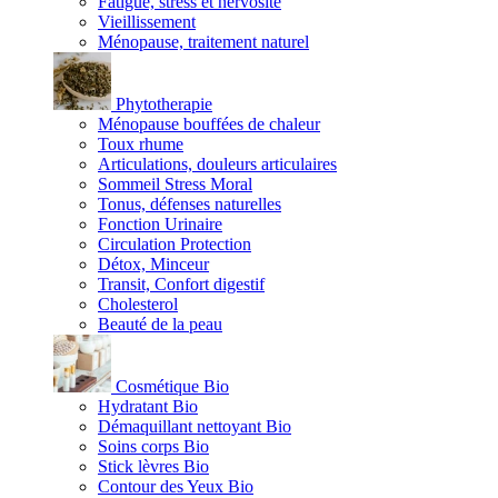
Fatigue, stress et nervosité
Vieillissement
Ménopause, traitement naturel
Phytotherapie
Ménopause bouffées de chaleur
Toux rhume
Articulations, douleurs articulaires
Sommeil Stress Moral
Tonus, défenses naturelles
Fonction Urinaire
Circulation Protection
Détox, Minceur
Transit, Confort digestif
Cholesterol
Beauté de la peau
Cosmétique Bio
Hydratant Bio
Démaquillant nettoyant Bio
Soins corps Bio
Stick lèvres Bio
Contour des Yeux Bio