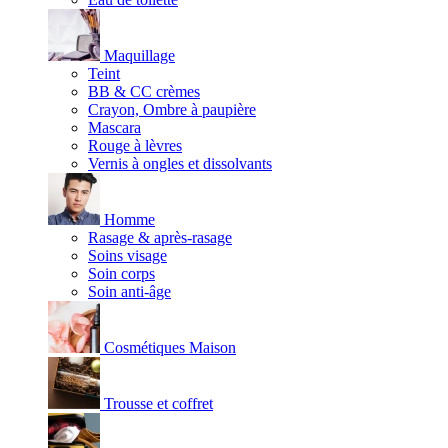
Maquillage
Teint
BB & CC crèmes
Crayon, Ombre à paupière
Mascara
Rouge à lèvres
Vernis à ongles et dissolvants
Homme
Rasage & après-rasage
Soins visage
Soin corps
Soin anti-âge
Cosmétiques Maison
Trousse et coffret