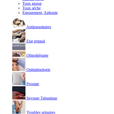
Toux grasse
Toux sèche
Enrouement, Aphonie
Antiparasitaires
Etat grippal
Oligothérapie
Ophtalmologie
Prostate
Sevrage Tabagique
Troubles urinaires