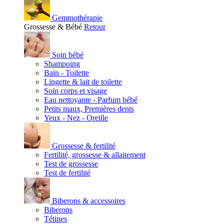
Gemmothérapie
Grossesse & Bébé
Retour
Soin bébé
Shampoing
Bain - Toilette
Lingette & lait de toilette
Soin corps et visage
Eau nettoyante - Parfum bébé
Petits maux, Premières dents
Yeux - Nez - Oreille
Grossesse & fertilité
Fertilité, grossesse & allaitement
Test de grossesse
Test de fertilité
Biberons & accessoires
Biberons
Tétines