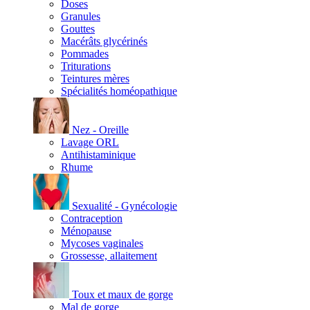
Doses
Granules
Gouttes
Macérâts glycérinés
Pommades
Triturations
Teintures mères
Spécialités homéopathique
Nez - Oreille
Lavage ORL
Antihistaminique
Rhume
Sexualité - Gynécologie
Contraception
Ménopause
Mycoses vaginales
Grossesse, allaitement
Toux et maux de gorge
Mal de gorge