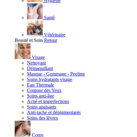
Hygiène
Santé
Vétérinaire
Beauté et Soin
Retour
Visage
Nettoyant
Démaquillant
Masque - Gommage - Peeling
Soins hydratants visage
Eau Thermale
Contour des Yeux
Soins anti-âge
Acné et imperfections
Soins apaisants
Anti-tache et dépigmentants
Soins des lèvres
Corps