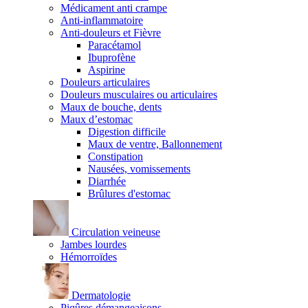
Médicament anti crampe
Anti-inflammatoire
Anti-douleurs et Fièvre
Paracétamol
Ibuprofène
Aspirine
Douleurs articulaires
Douleurs musculaires ou articulaires
Maux de bouche, dents
Maux d’estomac
Digestion difficile
Maux de ventre, Ballonnement
Constipation
Nausées, vomissements
Diarrhée
Brûlures d'estomac
Circulation veineuse
Jambes lourdes
Hémorroïdes
Dermatologie
Piqûres démangeaisons