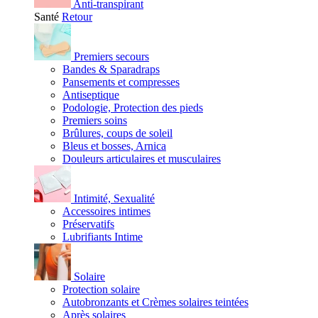
Anti-transpirant
Santé
Retour
Premiers secours
Bandes & Sparadraps
Pansements et compresses
Antiseptique
Podologie, Protection des pieds
Premiers soins
Brûlures, coups de soleil
Bleus et bosses, Arnica
Douleurs articulaires et musculaires
Intimité, Sexualité
Accessoires intimes
Préservatifs
Lubrifiants Intime
Solaire
Protection solaire
Autobronzants et Crèmes solaires teintées
Après solaires