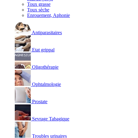
Toux grasse
Toux sèche
Enrouement, Aphonie
Antiparasitaires
Etat grippal
Oligothérapie
Ophtalmologie
Prostate
Sevrage Tabagique
Troubles urinaires