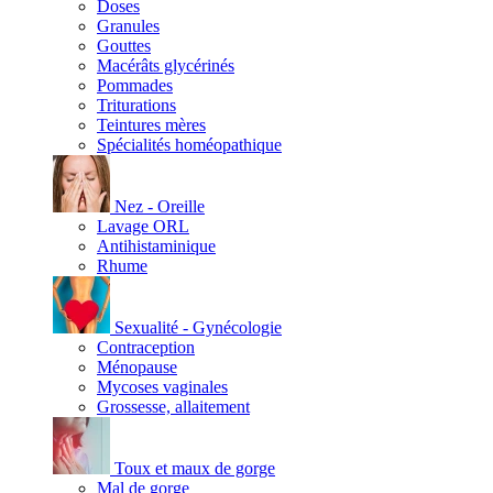
Doses
Granules
Gouttes
Macérâts glycérinés
Pommades
Triturations
Teintures mères
Spécialités homéopathique
Nez - Oreille
Lavage ORL
Antihistaminique
Rhume
Sexualité - Gynécologie
Contraception
Ménopause
Mycoses vaginales
Grossesse, allaitement
Toux et maux de gorge
Mal de gorge