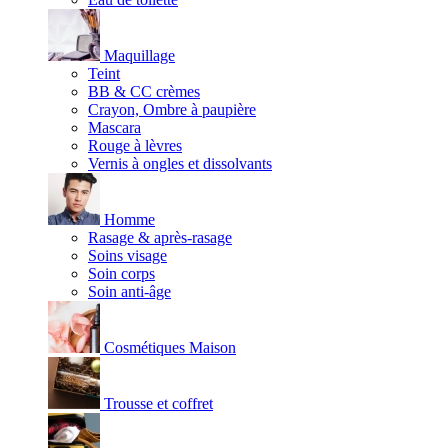
Maquillage
Teint
BB & CC crèmes
Crayon, Ombre à paupière
Mascara
Rouge à lèvres
Vernis à ongles et dissolvants
Homme
Rasage & après-rasage
Soins visage
Soin corps
Soin anti-âge
Cosmétiques Maison
Trousse et coffret