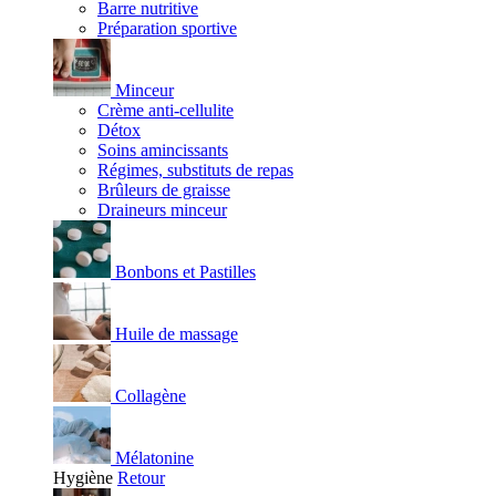
Barre nutritive
Préparation sportive
Minceur
Crème anti-cellulite
Détox
Soins amincissants
Régimes, substituts de repas
Brûleurs de graisse
Draineurs minceur
Bonbons et Pastilles
Huile de massage
Collagène
Mélatonine
Hygiène
Retour