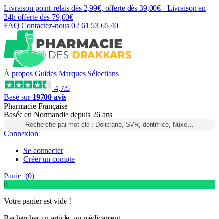
Livraison point-relais dès
2,99€
, offerte dès
39,00€
- Livraison en
24h
offerte dès
79,00€
FAQ
Contactez-nous
02 61 53 65 40
À propos
Guides
Marques
Sélections
4,7/5
Basé sur
19700 avis
Pharmacie Française
Basée
en Normandie
depuis
26 ans
Recherche par mot-clé : Doliprane, SVR, dentifrice, Nuxe…
Connexion
Se connecter
Créer un compte
Panier (
0
)
0
Votre panier est vide !
Rechercher un article, un médicament...