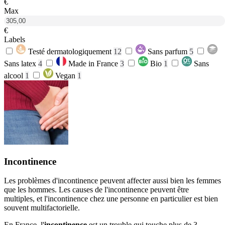
€
Max
€
Labels
Testé dermatologiquement
12
Sans parfum
5
Sans latex
4
Made in France
3
Bio
1
Sans
alcool
1
Vegan
1
Incontinence
Les problèmes d'incontinence peuvent affecter aussi bien les femmes
que les hommes. Les causes de l'incontinence peuvent être
multiples, et l'incontinence chez une personne en particulier est bien
souvent multifactorielle.
En France, l'
incontinence
est un trouble qui touche plus de 3