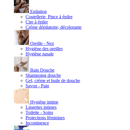
Epilation
Coutellerie, Pince à épiler
Cire à épiler
Crème dépilatoire, décolorante
Oreille - Nez
Hygiène des oreilles
Hygiène nasale
Bain Douche
Shampoing douche
Gel, crème et huile de douche
Savon - Pain
Hygiène intime
Lingettes intimes
Toilette - Soins
Protections féminines
Incontinence