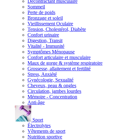
Décontractant musculaire
Sommeil
Perte de poids
Bronzage et soleil
Vieillissement Oculaire
Tension, Cholestérol, Diabète
Confort urinaire
Digestion, Transit
Vitalité - Immunité
Symptômes Ménopause
Confort articulaire et musculaire
Maux de gorge & système respiratoire
Grossesse, allaitement et fertilité
Stress, Anxiété
Gynécologie, Sexualité
Cheveux, peau & ongles
Circulation, jambes lourdes
Mémoire - Concentration
Anti-âge
Sport
Électrolytes
Vêtements de sport
Nutrition sportive