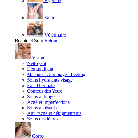
Hygiène
Santé
Vétérinaire
Beauté et Soin
Retour
Visage
Nettoyant
Démaquillant
Masque - Gommage - Peeling
Soins hydratants visage
Eau Thermale
Contour des Yeux
Soins anti-âge
Acné et imperfections
Soins apaisants
Anti-tache et dépigmentants
Soins des lèvres
Corps