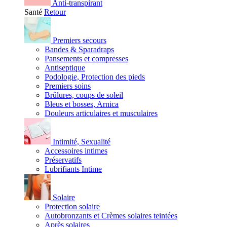
Anti-transpirant
Santé
Retour
Premiers secours
Bandes & Sparadraps
Pansements et compresses
Antiseptique
Podologie, Protection des pieds
Premiers soins
Brûlures, coups de soleil
Bleus et bosses, Arnica
Douleurs articulaires et musculaires
Intimité, Sexualité
Accessoires intimes
Préservatifs
Lubrifiants Intime
Solaire
Protection solaire
Autobronzants et Crèmes solaires teintées
Après solaires