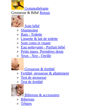
Gemmothérapie
Grossesse & Bébé
Retour
Soin bébé
Shampoing
Bain - Toilette
Lingette & lait de toilette
Soin corps et visage
Eau nettoyante - Parfum bébé
Petits maux, Premières dents
Yeux - Nez - Oreille
Grossesse & fertilité
Fertilité, grossesse & allaitement
Test de grossesse
Test de fertilité
Biberons & accessoires
Biberons
Tétines