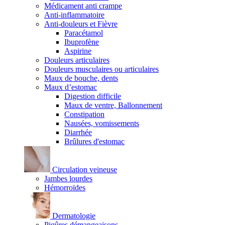
Médicament anti crampe
Anti-inflammatoire
Anti-douleurs et Fièvre
Paracétamol
Ibuprofène
Aspirine
Douleurs articulaires
Douleurs musculaires ou articulaires
Maux de bouche, dents
Maux d’estomac
Digestion difficile
Maux de ventre, Ballonnement
Constipation
Nausées, vomissements
Diarrhée
Brûlures d'estomac
Circulation veineuse
Jambes lourdes
Hémorroïdes
Dermatologie
Piqûres démangeaisons