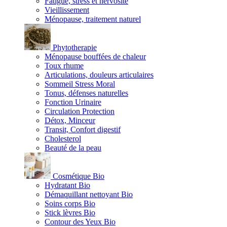
Fatigue, stress et nervosité
Vieillissement
Ménopause, traitement naturel
Phytotherapie
Ménopause bouffées de chaleur
Toux rhume
Articulations, douleurs articulaires
Sommeil Stress Moral
Tonus, défenses naturelles
Fonction Urinaire
Circulation Protection
Détox, Minceur
Transit, Confort digestif
Cholesterol
Beauté de la peau
Cosmétique Bio
Hydratant Bio
Démaquillant nettoyant Bio
Soins corps Bio
Stick lèvres Bio
Contour des Yeux Bio