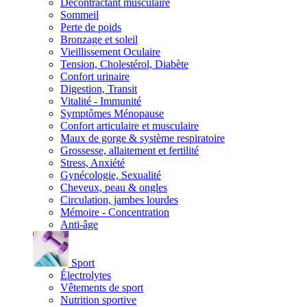
Décontractant musculaire
Sommeil
Perte de poids
Bronzage et soleil
Vieillissement Oculaire
Tension, Cholestérol, Diabète
Confort urinaire
Digestion, Transit
Vitalité - Immunité
Symptômes Ménopause
Confort articulaire et musculaire
Maux de gorge & système respiratoire
Grossesse, allaitement et fertilité
Stress, Anxiété
Gynécologie, Sexualité
Cheveux, peau & ongles
Circulation, jambes lourdes
Mémoire - Concentration
Anti-âge
Sport
Électrolytes
Vêtements de sport
Nutrition sportive