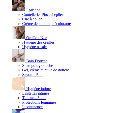
Epilation
Coutellerie, Pince à épiler
Cire à épiler
Crème dépilatoire, décolorante
Oreille - Nez
Hygiène des oreilles
Hygiène nasale
Bain Douche
Shampoing douche
Gel, crème et huile de douche
Savon - Pain
Hygiène intime
Lingettes intimes
Toilette - Soins
Protections féminines
Incontinence