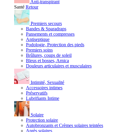
Anti-transpirant
Santé
Retour
Premiers secours
Bandes & Sparadraps
Pansements et compresses
Antiseptique
Podologie, Protection des pieds
Premiers soins
Brûlures, coups de soleil
Bleus et bosses, Arnica
Douleurs articulaires et musculaires
Intimité, Sexualité
Accessoires intimes
Préservatifs
Lubrifiants Intime
Solaire
Protection solaire
Autobronzants et Crèmes solaires teintées
Après solaires