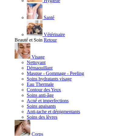
Hygiène
Santé
Vétérinaire
Beauté et Soin
Retour
Visage
Nettoyant
Démaquillant
Masque - Gommage - Peeling
Soins hydratants visage
Eau Thermale
Contour des Yeux
Soins anti-âge
Acné et imperfections
Soins apaisants
Anti-tache et dépigmentants
Soins des lèvres
Corps