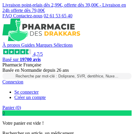
Livraison point-relais dès
2,99€
, offerte dès
39,00€
- Livraison en
24h
offerte dès
79,00€
FAQ
Contactez-nous
02 61 53 65 40
À propos
Guides
Marques
Sélections
4,7/5
Basé sur
19700 avis
Pharmacie Française
Basée
en Normandie
depuis
26 ans
Recherche par mot-clé : Doliprane, SVR, dentifrice, Nuxe…
Connexion
Se connecter
Créer un compte
Panier (
0
)
0
Votre panier est vide !
Rechercher un article, un médicament...