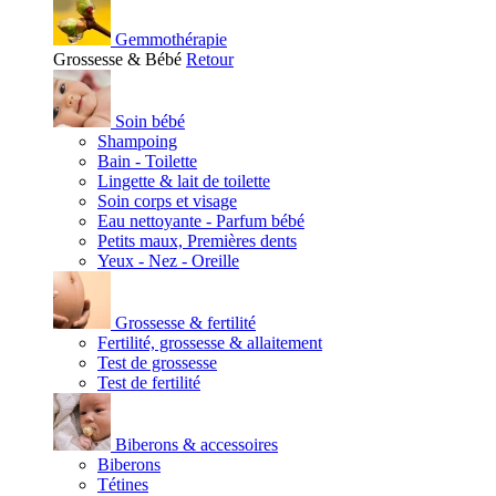
Gemmothérapie
Grossesse & Bébé
Retour
Soin bébé
Shampoing
Bain - Toilette
Lingette & lait de toilette
Soin corps et visage
Eau nettoyante - Parfum bébé
Petits maux, Premières dents
Yeux - Nez - Oreille
Grossesse & fertilité
Fertilité, grossesse & allaitement
Test de grossesse
Test de fertilité
Biberons & accessoires
Biberons
Tétines