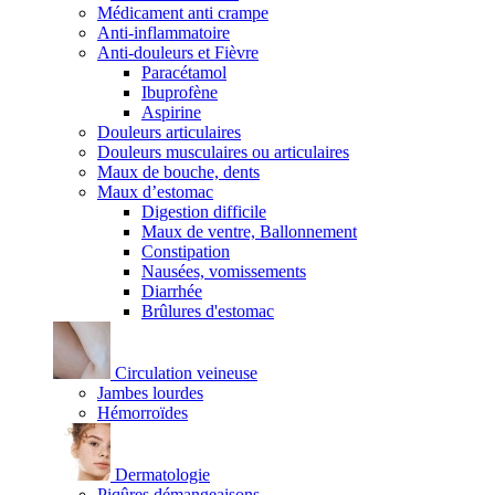
Médicament anti crampe
Anti-inflammatoire
Anti-douleurs et Fièvre
Paracétamol
Ibuprofène
Aspirine
Douleurs articulaires
Douleurs musculaires ou articulaires
Maux de bouche, dents
Maux d’estomac
Digestion difficile
Maux de ventre, Ballonnement
Constipation
Nausées, vomissements
Diarrhée
Brûlures d'estomac
Circulation veineuse
Jambes lourdes
Hémorroïdes
Dermatologie
Piqûres démangeaisons