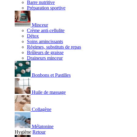
Barre nutritive
Préparation sportive
Minceur
Crème anti-cellulite
Détox
Soins amincissants
Régimes, substituts de repas
Brûleurs de graisse
Draineurs minceur
Bonbons et Pastilles
Huile de massage
Collagène
Mélatonine
Hygiène
Retour