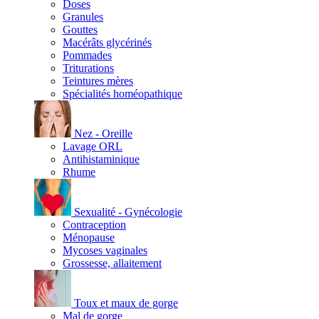
Doses
Granules
Gouttes
Macérâts glycérinés
Pommades
Triturations
Teintures mères
Spécialités homéopathique
Nez - Oreille
Lavage ORL
Antihistaminique
Rhume
Sexualité - Gynécologie
Contraception
Ménopause
Mycoses vaginales
Grossesse, allaitement
Toux et maux de gorge
Mal de gorge