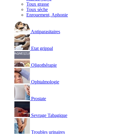
Toux grasse
Toux sèche
Enrouement, Aphonie
Antiparasitaires
Etat grippal
Oligothérapie
Ophtalmologie
Prostate
Sevrage Tabagique
Troubles urinaires