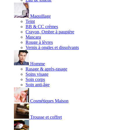
Maquillage
Teint
BB & CC crèmes
Crayon, Ombre à paupière
Mascara
Rouge à lèvres
Vernis à ongles et dissolvants
Homme
Rasage & après-rasage
Soins visage
Soin corps
Soin anti-âge
Cosmétiques Maison
Trousse et coffret