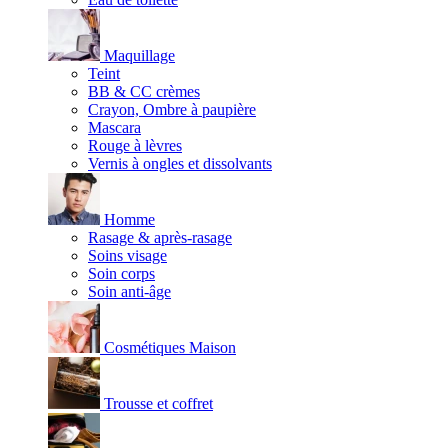
Maquillage
Teint
BB & CC crèmes
Crayon, Ombre à paupière
Mascara
Rouge à lèvres
Vernis à ongles et dissolvants
Homme
Rasage & après-rasage
Soins visage
Soin corps
Soin anti-âge
Cosmétiques Maison
Trousse et coffret