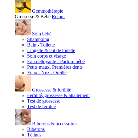
Gemmothérapie
Grossesse & Bébé
Retour
Soin bébé
Shampoing
Bain - Toilette
Lingette & lait de toilette
Soin corps et visage
Eau nettoyante - Parfum bébé
Petits maux, Premières dents
Yeux - Nez - Oreille
Grossesse & fertilité
Fertilité, grossesse & allaitement
Test de grossesse
Test de fertilité
Biberons & accessoires
Biberons
Tétines