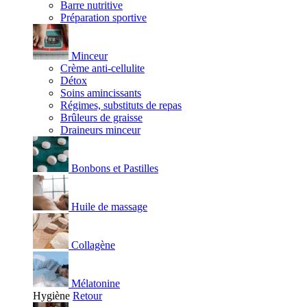
Barre nutritive
Préparation sportive
Minceur
Crème anti-cellulite
Détox
Soins amincissants
Régimes, substituts de repas
Brûleurs de graisse
Draineurs minceur
Bonbons et Pastilles
Huile de massage
Collagène
Mélatonine
Hygiène
Retour