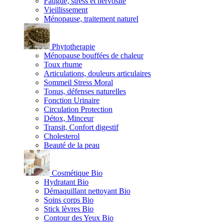
Fatigue, stress et nervosité
Vieillissement
Ménopause, traitement naturel
Phytotherapie
Ménopause bouffées de chaleur
Toux rhume
Articulations, douleurs articulaires
Sommeil Stress Moral
Tonus, défenses naturelles
Fonction Urinaire
Circulation Protection
Détox, Minceur
Transit, Confort digestif
Cholesterol
Beauté de la peau
Cosmétique Bio
Hydratant Bio
Démaquillant nettoyant Bio
Soins corps Bio
Stick lèvres Bio
Contour des Yeux Bio