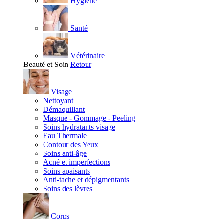
Hygiène
Santé
Vétérinaire
Beauté et Soin
Retour
Visage
Nettoyant
Démaquillant
Masque - Gommage - Peeling
Soins hydratants visage
Eau Thermale
Contour des Yeux
Soins anti-âge
Acné et imperfections
Soins apaisants
Anti-tache et dépigmentants
Soins des lèvres
Corps