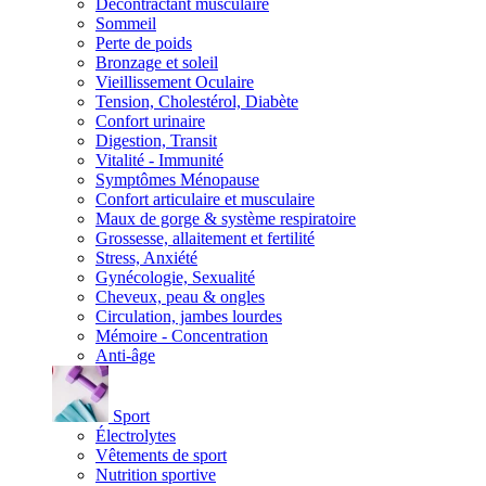
Décontractant musculaire
Sommeil
Perte de poids
Bronzage et soleil
Vieillissement Oculaire
Tension, Cholestérol, Diabète
Confort urinaire
Digestion, Transit
Vitalité - Immunité
Symptômes Ménopause
Confort articulaire et musculaire
Maux de gorge & système respiratoire
Grossesse, allaitement et fertilité
Stress, Anxiété
Gynécologie, Sexualité
Cheveux, peau & ongles
Circulation, jambes lourdes
Mémoire - Concentration
Anti-âge
Sport
Électrolytes
Vêtements de sport
Nutrition sportive