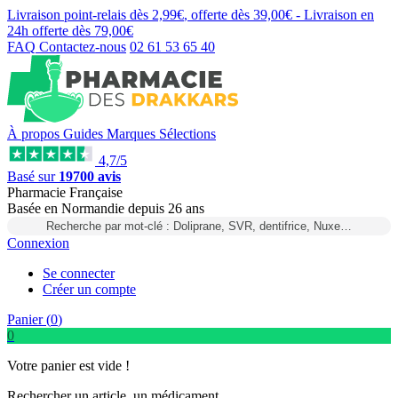
Livraison point-relais dès
2,99€
, offerte dès
39,00€
- Livraison en
24h
offerte dès
79,00€
FAQ
Contactez-nous
02 61 53 65 40
À propos
Guides
Marques
Sélections
4,7/5
Basé sur
19700 avis
Pharmacie Française
Basée
en Normandie
depuis
26 ans
Recherche par mot-clé : Doliprane, SVR, dentifrice, Nuxe…
Connexion
Se connecter
Créer un compte
Panier (
0
)
0
Votre panier est vide !
Rechercher un article, un médicament...