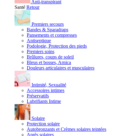
Anti-transpirant
Santé
Retour
Premiers secours
Bandes & Sparadraps
Pansements et compresses
Antiseptique
Podologie, Protection des pieds
Premiers soins
Brûlures, coups de soleil
Bleus et bosses, Arnica
Douleurs articulaires et musculaires
Intimité, Sexualité
Accessoires intimes
Préservatifs
Lubrifiants Intime
Solaire
Protection solaire
Autobronzants et Crèmes solaires teintées
Après solaires