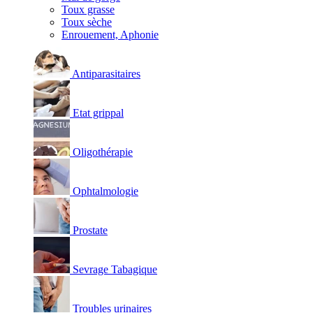
Toux grasse
Toux sèche
Enrouement, Aphonie
Antiparasitaires
Etat grippal
Oligothérapie
Ophtalmologie
Prostate
Sevrage Tabagique
Troubles urinaires