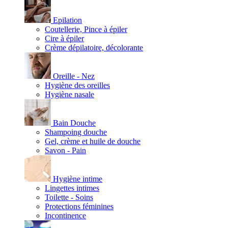
Epilation
Coutellerie, Pince à épiler
Cire à épiler
Crème dépilatoire, décolorante
Oreille - Nez
Hygiène des oreilles
Hygiène nasale
Bain Douche
Shampoing douche
Gel, crème et huile de douche
Savon - Pain
Hygiène intime
Lingettes intimes
Toilette - Soins
Protections féminines
Incontinence