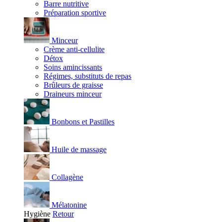
Barre nutritive
Préparation sportive
Minceur
Crème anti-cellulite
Détox
Soins amincissants
Régimes, substituts de repas
Brûleurs de graisse
Draineurs minceur
Bonbons et Pastilles
Huile de massage
Collagène
Mélatonine
Hygiène
Retour