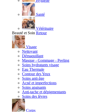
Hygiène
Santé
Vétérinaire
Beauté et Soin
Retour
Visage
Nettoyant
Démaquillant
Masque - Gommage - Peeling
Soins hydratants visage
Eau Thermale
Contour des Yeux
Soins anti-âge
Acné et imperfections
Soins apaisants
Anti-tache et dépigmentants
Soins des lèvres
Corps