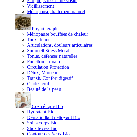
Fatigue, stress et nervosité
Vieillissement
Ménopause, traitement naturel
Phytotherapie
Ménopause bouffées de chaleur
Toux rhume
Articulations, douleurs articulaires
Sommeil Stress Moral
Tonus, défenses naturelles
Fonction Urinaire
Circulation Protection
Détox, Minceur
Transit, Confort digestif
Cholesterol
Beauté de la peau
Cosmétique Bio
Hydratant Bio
Démaquillant nettoyant Bio
Soins corps Bio
Stick lèvres Bio
Contour des Yeux Bio