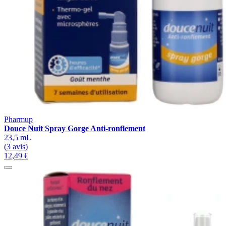
Pharmup
Douce Nuit Spray Gorge Anti-ronflement
23,5 mL
(3 avis)
12,49 €