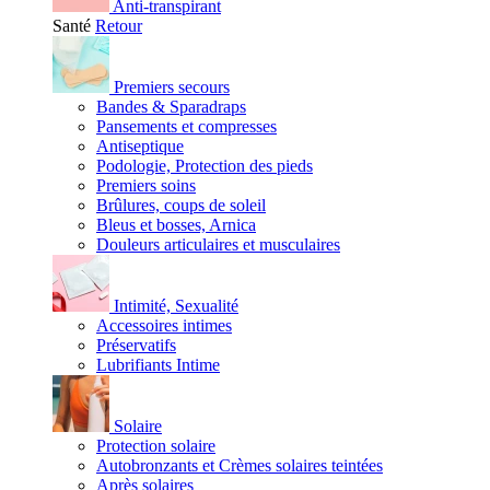
Anti-transpirant
Santé
Retour
Premiers secours
Bandes & Sparadraps
Pansements et compresses
Antiseptique
Podologie, Protection des pieds
Premiers soins
Brûlures, coups de soleil
Bleus et bosses, Arnica
Douleurs articulaires et musculaires
Intimité, Sexualité
Accessoires intimes
Préservatifs
Lubrifiants Intime
Solaire
Protection solaire
Autobronzants et Crèmes solaires teintées
Après solaires