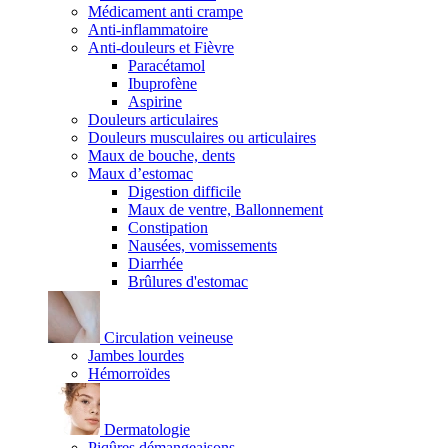
Médicament anti crampe
Anti-inflammatoire
Anti-douleurs et Fièvre
Paracétamol
Ibuprofène
Aspirine
Douleurs articulaires
Douleurs musculaires ou articulaires
Maux de bouche, dents
Maux d’estomac
Digestion difficile
Maux de ventre, Ballonnement
Constipation
Nausées, vomissements
Diarrhée
Brûlures d'estomac
Circulation veineuse
Jambes lourdes
Hémorroïdes
Dermatologie
Piqûres démangeaisons