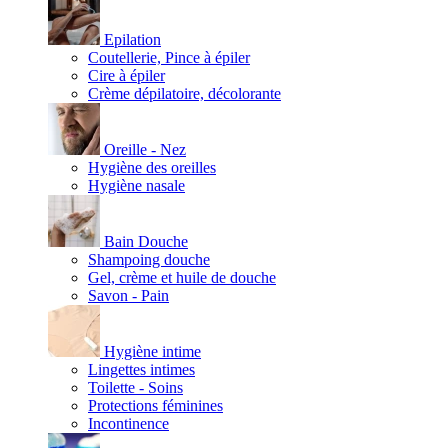
Epilation
Coutellerie, Pince à épiler
Cire à épiler
Crème dépilatoire, décolorante
Oreille - Nez
Hygiène des oreilles
Hygiène nasale
Bain Douche
Shampoing douche
Gel, crème et huile de douche
Savon - Pain
Hygiène intime
Lingettes intimes
Toilette - Soins
Protections féminines
Incontinence