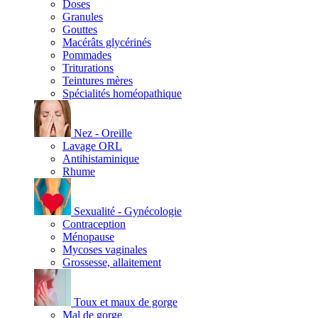
Doses
Granules
Gouttes
Macérâts glycérinés
Pommades
Triturations
Teintures mères
Spécialités homéopathique
Nez - Oreille
Lavage ORL
Antihistaminique
Rhume
Sexualité - Gynécologie
Contraception
Ménopause
Mycoses vaginales
Grossesse, allaitement
Toux et maux de gorge
Mal de gorge