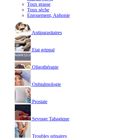
Toux grasse
Toux sèche
Enrouement, Aphonie
Antiparasitaires
Etat grippal
Oligothérapie
Ophtalmologie
Prostate
Sevrage Tabagique
Troubles urinaires