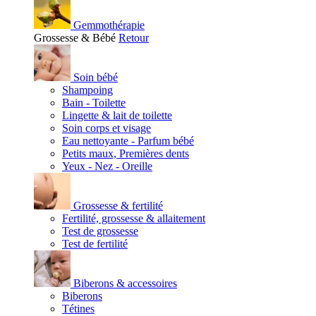
Gemmothérapie
Grossesse & Bébé
Retour
Soin bébé
Shampoing
Bain - Toilette
Lingette & lait de toilette
Soin corps et visage
Eau nettoyante - Parfum bébé
Petits maux, Premières dents
Yeux - Nez - Oreille
Grossesse & fertilité
Fertilité, grossesse & allaitement
Test de grossesse
Test de fertilité
Biberons & accessoires
Biberons
Tétines