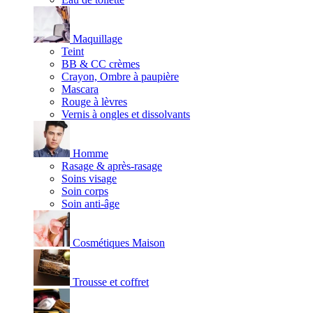
Maquillage
Teint
BB & CC crèmes
Crayon, Ombre à paupière
Mascara
Rouge à lèvres
Vernis à ongles et dissolvants
Homme
Rasage & après-rasage
Soins visage
Soin corps
Soin anti-âge
Cosmétiques Maison
Trousse et coffret