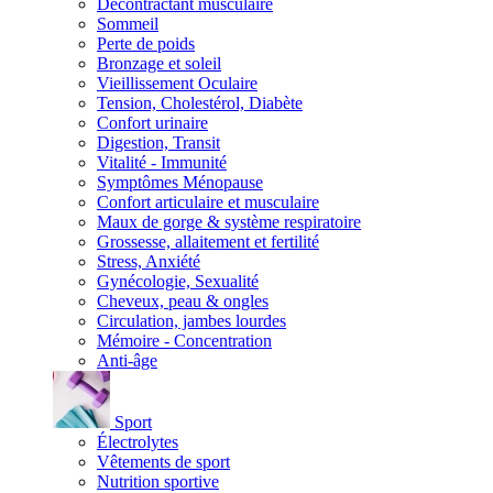
Décontractant musculaire
Sommeil
Perte de poids
Bronzage et soleil
Vieillissement Oculaire
Tension, Cholestérol, Diabète
Confort urinaire
Digestion, Transit
Vitalité - Immunité
Symptômes Ménopause
Confort articulaire et musculaire
Maux de gorge & système respiratoire
Grossesse, allaitement et fertilité
Stress, Anxiété
Gynécologie, Sexualité
Cheveux, peau & ongles
Circulation, jambes lourdes
Mémoire - Concentration
Anti-âge
Sport
Électrolytes
Vêtements de sport
Nutrition sportive