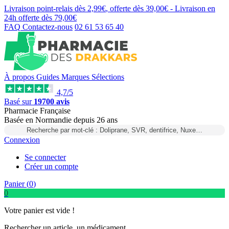
Livraison point-relais dès
2,99€
, offerte dès
39,00€
- Livraison en
24h
offerte dès
79,00€
FAQ
Contactez-nous
02 61 53 65 40
À propos
Guides
Marques
Sélections
4,7/5
Basé sur
19700 avis
Pharmacie Française
Basée
en Normandie
depuis
26 ans
Recherche par mot-clé : Doliprane, SVR, dentifrice, Nuxe…
Connexion
Se connecter
Créer un compte
Panier (
0
)
0
Votre panier est vide !
Rechercher un article, un médicament...