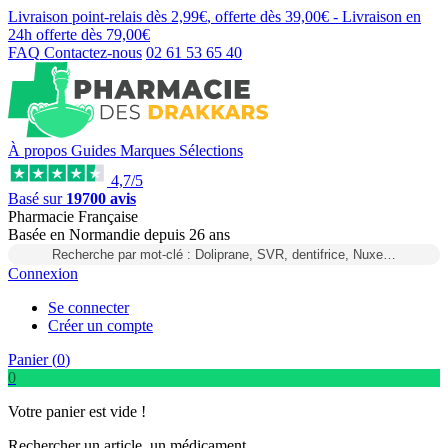
Livraison point-relais dès
2,99€
, offerte dès
39,00€
- Livraison en
24h
offerte dès
79,00€
FAQ
Contactez-nous
02 61 53 65 40
À propos
Guides
Marques
Sélections
4,7/5
Basé sur
19700 avis
Pharmacie Française
Basée
en Normandie
depuis
26 ans
Recherche par mot-clé : Doliprane, SVR, dentifrice, Nuxe…
Connexion
Se connecter
Créer un compte
Panier (
0
)
0
Votre panier est vide !
Rechercher un article, un médicament...