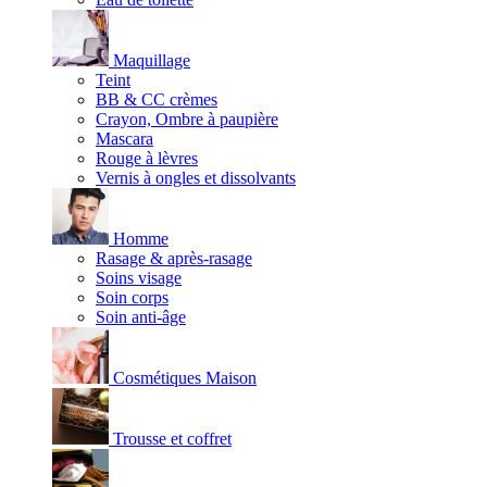
Maquillage
Teint
BB & CC crèmes
Crayon, Ombre à paupière
Mascara
Rouge à lèvres
Vernis à ongles et dissolvants
Homme
Rasage & après-rasage
Soins visage
Soin corps
Soin anti-âge
Cosmétiques Maison
Trousse et coffret