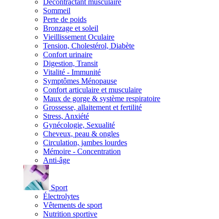
Décontractant musculaire
Sommeil
Perte de poids
Bronzage et soleil
Vieillissement Oculaire
Tension, Cholestérol, Diabète
Confort urinaire
Digestion, Transit
Vitalité - Immunité
Symptômes Ménopause
Confort articulaire et musculaire
Maux de gorge & système respiratoire
Grossesse, allaitement et fertilité
Stress, Anxiété
Gynécologie, Sexualité
Cheveux, peau & ongles
Circulation, jambes lourdes
Mémoire - Concentration
Anti-âge
Sport
Électrolytes
Vêtements de sport
Nutrition sportive