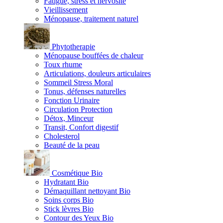
Fatigue, stress et nervosité
Vieillissement
Ménopause, traitement naturel
Phytotherapie
Ménopause bouffées de chaleur
Toux rhume
Articulations, douleurs articulaires
Sommeil Stress Moral
Tonus, défenses naturelles
Fonction Urinaire
Circulation Protection
Détox, Minceur
Transit, Confort digestif
Cholesterol
Beauté de la peau
Cosmétique Bio
Hydratant Bio
Démaquillant nettoyant Bio
Soins corps Bio
Stick lèvres Bio
Contour des Yeux Bio