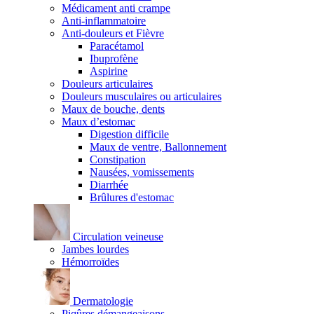
Médicament anti crampe
Anti-inflammatoire
Anti-douleurs et Fièvre
Paracétamol
Ibuprofène
Aspirine
Douleurs articulaires
Douleurs musculaires ou articulaires
Maux de bouche, dents
Maux d’estomac
Digestion difficile
Maux de ventre, Ballonnement
Constipation
Nausées, vomissements
Diarrhée
Brûlures d'estomac
Circulation veineuse
Jambes lourdes
Hémorroïdes
Dermatologie
Piqûres démangeaisons