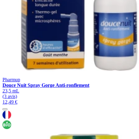
Pharmup
Douce Nuit Spray Gorge Anti-ronflement
23,5 mL
(3 avis)
12,49 €