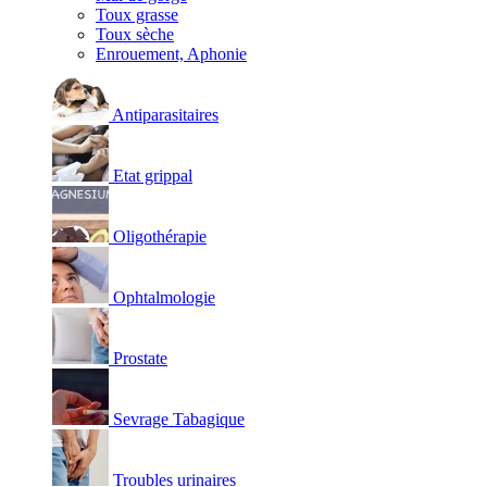
Toux grasse
Toux sèche
Enrouement, Aphonie
Antiparasitaires
Etat grippal
Oligothérapie
Ophtalmologie
Prostate
Sevrage Tabagique
Troubles urinaires