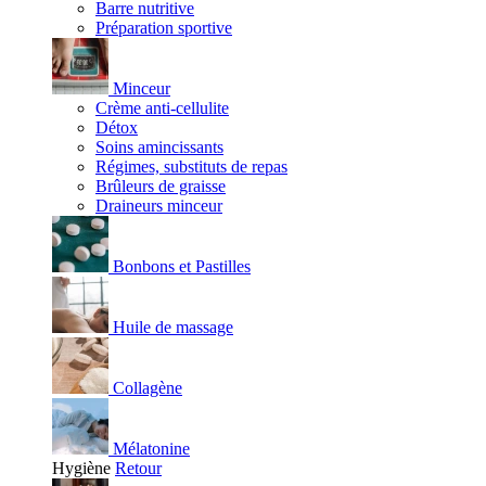
Barre nutritive
Préparation sportive
Minceur
Crème anti-cellulite
Détox
Soins amincissants
Régimes, substituts de repas
Brûleurs de graisse
Draineurs minceur
Bonbons et Pastilles
Huile de massage
Collagène
Mélatonine
Hygiène
Retour