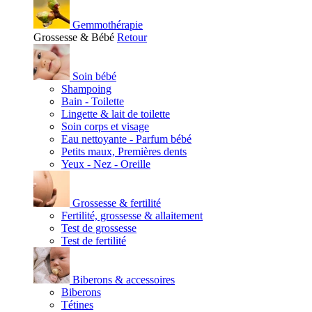
Gemmothérapie
Grossesse & Bébé
Retour
Soin bébé
Shampoing
Bain - Toilette
Lingette & lait de toilette
Soin corps et visage
Eau nettoyante - Parfum bébé
Petits maux, Premières dents
Yeux - Nez - Oreille
Grossesse & fertilité
Fertilité, grossesse & allaitement
Test de grossesse
Test de fertilité
Biberons & accessoires
Biberons
Tétines