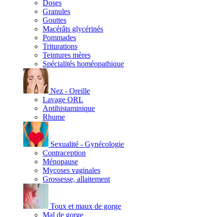
Doses
Granules
Gouttes
Macérâts glycérinés
Pommades
Triturations
Teintures mères
Spécialités homéopathique
Nez - Oreille
Lavage ORL
Antihistaminique
Rhume
Sexualité - Gynécologie
Contraception
Ménopause
Mycoses vaginales
Grossesse, allaitement
Toux et maux de gorge
Mal de gorge