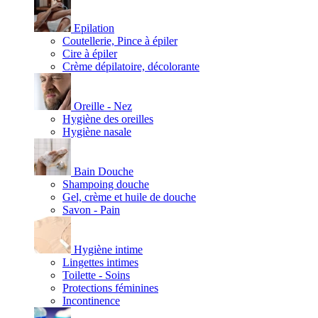
Epilation
Coutellerie, Pince à épiler
Cire à épiler
Crème dépilatoire, décolorante
Oreille - Nez
Hygiène des oreilles
Hygiène nasale
Bain Douche
Shampoing douche
Gel, crème et huile de douche
Savon - Pain
Hygiène intime
Lingettes intimes
Toilette - Soins
Protections féminines
Incontinence