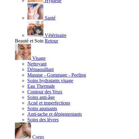
Hygiène
Santé
Vétérinaire
Beauté et Soin
Retour
Visage
Nettoyant
Démaquillant
Masque - Gommage - Peeling
Soins hydratants visage
Eau Thermale
Contour des Yeux
Soins anti-âge
Acné et imperfections
Soins apaisants
Anti-tache et dépigmentants
Soins des lèvres
Corps