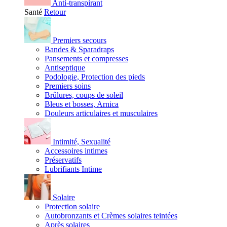
Anti-transpirant
Santé
Retour
Premiers secours
Bandes & Sparadraps
Pansements et compresses
Antiseptique
Podologie, Protection des pieds
Premiers soins
Brûlures, coups de soleil
Bleus et bosses, Arnica
Douleurs articulaires et musculaires
Intimité, Sexualité
Accessoires intimes
Préservatifs
Lubrifiants Intime
Solaire
Protection solaire
Autobronzants et Crèmes solaires teintées
Après solaires