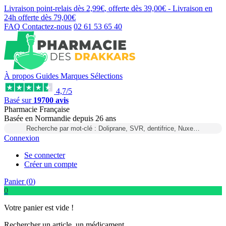
Livraison point-relais dès
2,99€
, offerte dès
39,00€
- Livraison en
24h
offerte dès
79,00€
FAQ
Contactez-nous
02 61 53 65 40
À propos
Guides
Marques
Sélections
4,7/5
Basé sur
19700 avis
Pharmacie Française
Basée
en Normandie
depuis
26 ans
Recherche par mot-clé : Doliprane, SVR, dentifrice, Nuxe…
Connexion
Se connecter
Créer un compte
Panier (
0
)
0
Votre panier est vide !
Rechercher un article, un médicament...