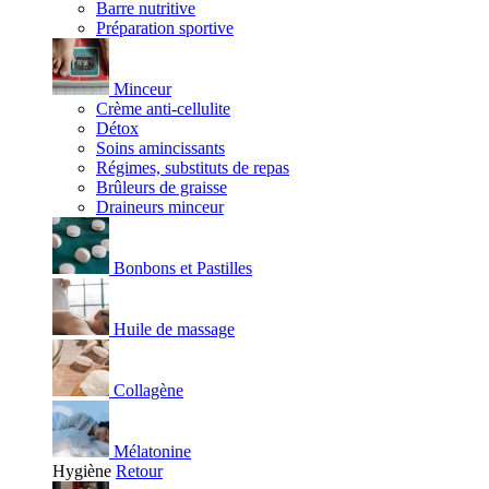
Barre nutritive
Préparation sportive
Minceur
Crème anti-cellulite
Détox
Soins amincissants
Régimes, substituts de repas
Brûleurs de graisse
Draineurs minceur
Bonbons et Pastilles
Huile de massage
Collagène
Mélatonine
Hygiène
Retour