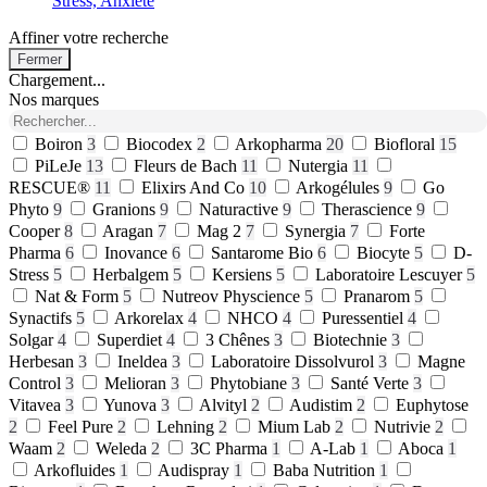
Stress, Anxiété
Affiner votre recherche
Fermer
Chargement...
Nos marques
Boiron
3
Biocodex
2
Arkopharma
20
Biofloral
15
PiLeJe
13
Fleurs de Bach
11
Nutergia
11
RESCUE®
11
Elixirs And Co
10
Arkogélules
9
Go
Phyto
9
Granions
9
Naturactive
9
Therascience
9
Cooper
8
Aragan
7
Mag 2
7
Synergia
7
Forte
Pharma
6
Inovance
6
Santarome Bio
6
Biocyte
5
D-
Stress
5
Herbalgem
5
Kersiens
5
Laboratoire Lescuyer
5
Nat & Form
5
Nutreov Physcience
5
Pranarom
5
Synactifs
5
Arkorelax
4
NHCO
4
Puressentiel
4
Solgar
4
Superdiet
4
3 Chênes
3
Biotechnie
3
Herbesan
3
Ineldea
3
Laboratoire Dissolvurol
3
Magne
Control
3
Melioran
3
Phytobiane
3
Santé Verte
3
Vitavea
3
Yunova
3
Alvityl
2
Audistim
2
Euphytose
2
Feel Pure
2
Lehning
2
Mium Lab
2
Nutrivie
2
Waam
2
Weleda
2
3C Pharma
1
A-Lab
1
Aboca
1
Arkofluides
1
Audispray
1
Baba Nutrition
1