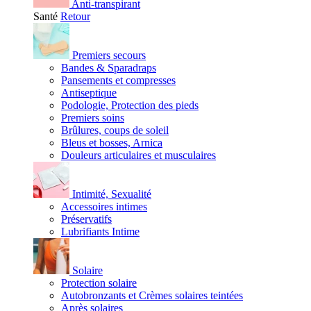
Anti-transpirant
Santé
Retour
Premiers secours
Bandes & Sparadraps
Pansements et compresses
Antiseptique
Podologie, Protection des pieds
Premiers soins
Brûlures, coups de soleil
Bleus et bosses, Arnica
Douleurs articulaires et musculaires
Intimité, Sexualité
Accessoires intimes
Préservatifs
Lubrifiants Intime
Solaire
Protection solaire
Autobronzants et Crèmes solaires teintées
Après solaires