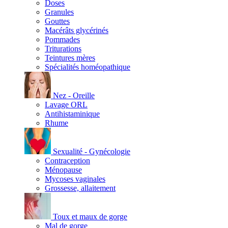
Doses
Granules
Gouttes
Macérâts glycérinés
Pommades
Triturations
Teintures mères
Spécialités homéopathique
Nez - Oreille
Lavage ORL
Antihistaminique
Rhume
Sexualité - Gynécologie
Contraception
Ménopause
Mycoses vaginales
Grossesse, allaitement
Toux et maux de gorge
Mal de gorge