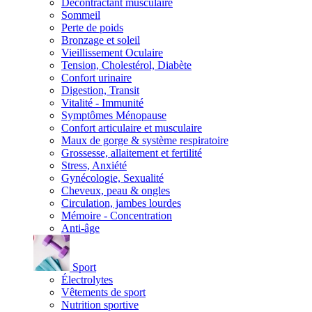
Décontractant musculaire
Sommeil
Perte de poids
Bronzage et soleil
Vieillissement Oculaire
Tension, Cholestérol, Diabète
Confort urinaire
Digestion, Transit
Vitalité - Immunité
Symptômes Ménopause
Confort articulaire et musculaire
Maux de gorge & système respiratoire
Grossesse, allaitement et fertilité
Stress, Anxiété
Gynécologie, Sexualité
Cheveux, peau & ongles
Circulation, jambes lourdes
Mémoire - Concentration
Anti-âge
Sport
Électrolytes
Vêtements de sport
Nutrition sportive