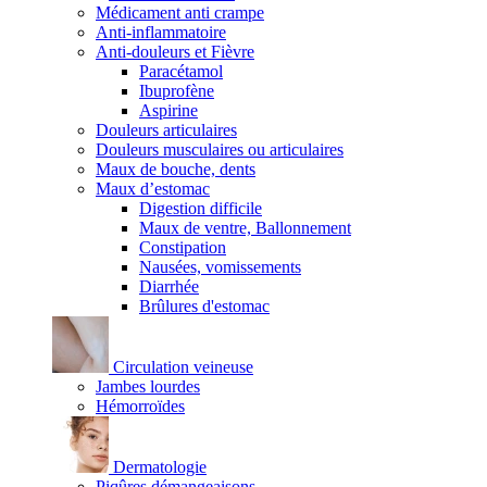
Médicament anti crampe
Anti-inflammatoire
Anti-douleurs et Fièvre
Paracétamol
Ibuprofène
Aspirine
Douleurs articulaires
Douleurs musculaires ou articulaires
Maux de bouche, dents
Maux d’estomac
Digestion difficile
Maux de ventre, Ballonnement
Constipation
Nausées, vomissements
Diarrhée
Brûlures d'estomac
Circulation veineuse
Jambes lourdes
Hémorroïdes
Dermatologie
Piqûres démangeaisons