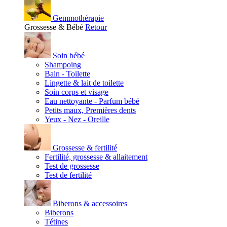
Gemmothérapie
Grossesse & Bébé
Retour
Soin bébé
Shampoing
Bain - Toilette
Lingette & lait de toilette
Soin corps et visage
Eau nettoyante - Parfum bébé
Petits maux, Premières dents
Yeux - Nez - Oreille
Grossesse & fertilité
Fertilité, grossesse & allaitement
Test de grossesse
Test de fertilité
Biberons & accessoires
Biberons
Tétines