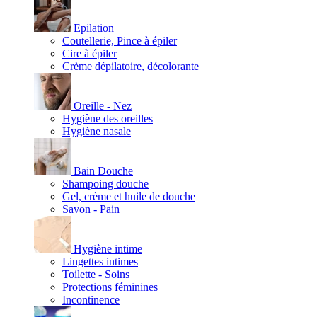
Epilation
Coutellerie, Pince à épiler
Cire à épiler
Crème dépilatoire, décolorante
Oreille - Nez
Hygiène des oreilles
Hygiène nasale
Bain Douche
Shampoing douche
Gel, crème et huile de douche
Savon - Pain
Hygiène intime
Lingettes intimes
Toilette - Soins
Protections féminines
Incontinence