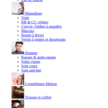
Maquillage
Teint
BB & CC crèmes
Crayon, Ombre à paupière
Mascara
Rouge à lèvres
Vernis à ongles et dissolvants
Homme
Rasage & après-rasage
Soins visage
Soin corps
Soin anti-âge
Cosmétiques Maison
Trousse et coffret