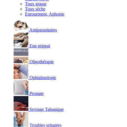
Toux grasse
Toux sèche
Enrouement, Aphonie
Antiparasitaires
Etat grippal
Oligothérapie
Ophtalmologie
Prostate
Sevrage Tabagique
Troubles urinaires