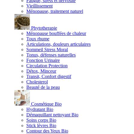
Fatigue, stress et nervosité
Vieillissement
Ménopause, traitement naturel
Phytotherapie
Ménopause bouffées de chaleur
Toux rhume
Articulations, douleurs articulaires
Sommeil Stress Moral
Tonus, défenses naturelles
Fonction Urinaire
Circulation Protection
Détox, Minceur
Transit, Confort digestif
Cholesterol
Beauté de la peau
Cosmétique Bio
Hydratant Bio
Démaquillant nettoyant Bio
Soins corps Bio
Stick lèvres Bio
Contour des Yeux Bio