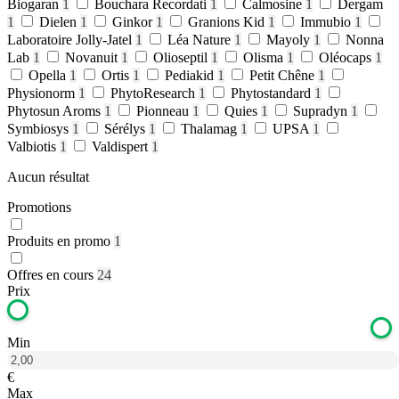
Biogaran
1
Bouchara Recordati
1
Calmosine
1
Dergam
1
Dielen
1
Ginkor
1
Granions Kid
1
Immubio
1
Laboratoire Jolly-Jatel
1
Léa Nature
1
Mayoly
1
Nonna
Lab
1
Novanuit
1
Olioseptil
1
Olisma
1
Oléocaps
1
Opella
1
Ortis
1
Pediakid
1
Petit Chêne
1
Physionorm
1
PhytoResearch
1
Phytostandard
1
Phytosun Aroms
1
Pionneau
1
Quies
1
Supradyn
1
Symbiosys
1
Sérélys
1
Thalamag
1
UPSA
1
Valbiotis
1
Valdispert
1
Aucun résultat
Promotions
Produits en promo
1
Offres en cours
24
Prix
Min
€
Max