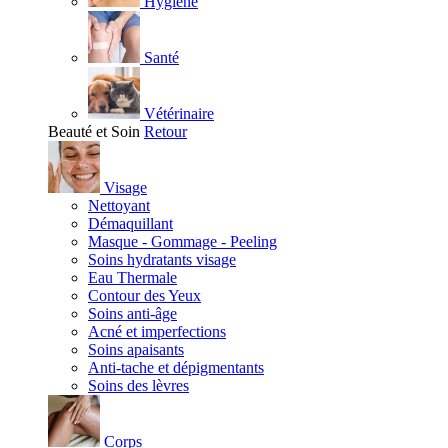
Hygiène
Santé
Vétérinaire
Beauté et Soin
Retour
Visage
Nettoyant
Démaquillant
Masque - Gommage - Peeling
Soins hydratants visage
Eau Thermale
Contour des Yeux
Soins anti-âge
Acné et imperfections
Soins apaisants
Anti-tache et dépigmentants
Soins des lèvres
Corps