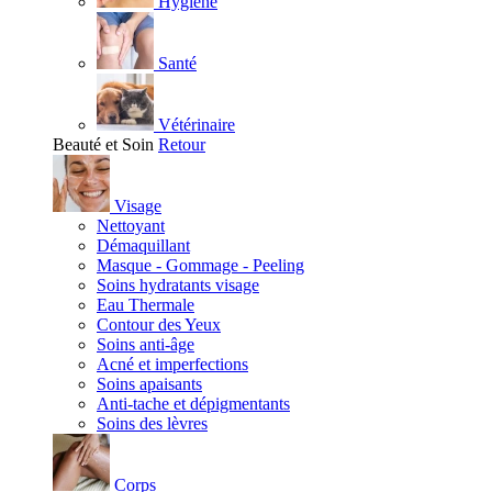
Hygiène
Santé
Vétérinaire
Beauté et Soin
Retour
Visage
Nettoyant
Démaquillant
Masque - Gommage - Peeling
Soins hydratants visage
Eau Thermale
Contour des Yeux
Soins anti-âge
Acné et imperfections
Soins apaisants
Anti-tache et dépigmentants
Soins des lèvres
Corps