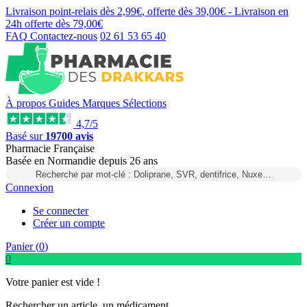
Livraison point-relais dès
2,99€
, offerte dès
39,00€
- Livraison en
24h
offerte dès
79,00€
FAQ
Contactez-nous
02 61 53 65 40
À propos
Guides
Marques
Sélections
4,7/5
Basé sur
19700 avis
Pharmacie Française
Basée
en Normandie
depuis
26 ans
Recherche par mot-clé : Doliprane, SVR, dentifrice, Nuxe…
Connexion
Se connecter
Créer un compte
Panier (
0
)
0
Votre panier est vide !
Rechercher un article, un médicament...