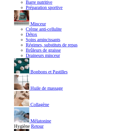
Barre nutritive
Préparation sportive
Minceur
Crème anti-cellulite
Détox
Soins amincissants
Régimes, substituts de repas
Brûleurs de graisse
Draineurs minceur
Bonbons et Pastilles
Huile de massage
Collagène
Mélatonine
Hygiène
Retour