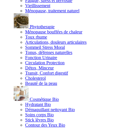
Fatigue, stress et nervosité
Vieillissement
Ménopause, traitement naturel
Phytotherapie
Ménopause bouffées de chaleur
Toux rhume
Articulations, douleurs articulaires
Sommeil Stress Moral
Tonus, défenses naturelles
Fonction Urinaire
Circulation Protection
Détox, Minceur
Transit, Confort digestif
Cholesterol
Beauté de la peau
Cosmétique Bio
Hydratant Bio
Démaquillant nettoyant Bio
Soins corps Bio
Stick lèvres Bio
Contour des Yeux Bio