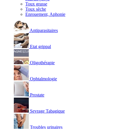
Toux grasse
Toux sèche
Enrouement, Aphonie
Antiparasitaires
Etat grippal
Oligothérapie
Ophtalmologie
Prostate
Sevrage Tabagique
Troubles urinaires