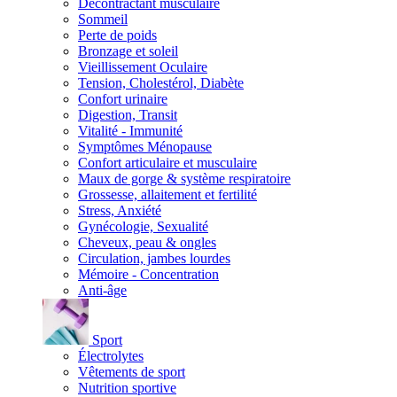
Décontractant musculaire
Sommeil
Perte de poids
Bronzage et soleil
Vieillissement Oculaire
Tension, Cholestérol, Diabète
Confort urinaire
Digestion, Transit
Vitalité - Immunité
Symptômes Ménopause
Confort articulaire et musculaire
Maux de gorge & système respiratoire
Grossesse, allaitement et fertilité
Stress, Anxiété
Gynécologie, Sexualité
Cheveux, peau & ongles
Circulation, jambes lourdes
Mémoire - Concentration
Anti-âge
Sport
Électrolytes
Vêtements de sport
Nutrition sportive