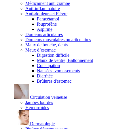
Médicament anti crampe
Anti-inflammatoire
Anti-douleurs et Fièvre
Paracétamol
Ibuprofène
Aspirine
Douleurs articulaires
Douleurs musculaires ou articulaires
Maux de bouche, dents
Maux d’estomac
Digestion difficile
Maux de ventre, Ballonnement
Constipation
Nausées, vomissements
Diarrhée
Brûlures d'estomac
Circulation veineuse
Jambes lourdes
Hémorroïdes
Dermatologie
Piqûres démangeaisons