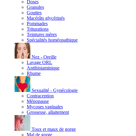
Doses
Granules
Gouttes
Macérâts glycérinés
Pommades
Triturations
Teintures mères
Spécialités homéopathique
Nez - Oreille
Lavage ORL
Antihistaminique
Rhume
Sexualité - Gynécologie
Contraception
Ménopause
Mycoses vaginales
Grossesse, allaitement
Toux et maux de gorge
Mal de gorge