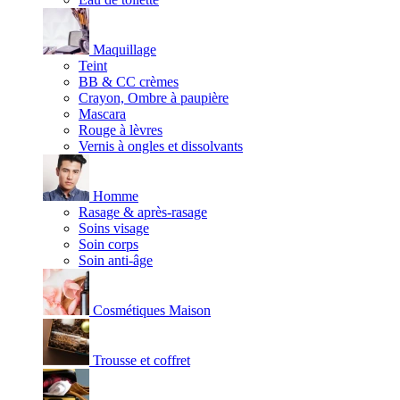
Maquillage
Teint
BB & CC crèmes
Crayon, Ombre à paupière
Mascara
Rouge à lèvres
Vernis à ongles et dissolvants
Homme
Rasage & après-rasage
Soins visage
Soin corps
Soin anti-âge
Cosmétiques Maison
Trousse et coffret