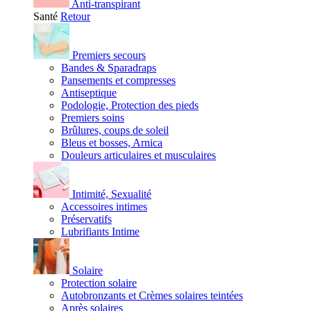
Anti-transpirant
Santé
Retour
Premiers secours
Bandes & Sparadraps
Pansements et compresses
Antiseptique
Podologie, Protection des pieds
Premiers soins
Brûlures, coups de soleil
Bleus et bosses, Arnica
Douleurs articulaires et musculaires
Intimité, Sexualité
Accessoires intimes
Préservatifs
Lubrifiants Intime
Solaire
Protection solaire
Autobronzants et Crèmes solaires teintées
Après solaires