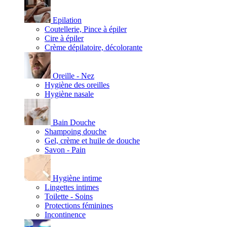
Epilation
Coutellerie, Pince à épiler
Cire à épiler
Crème dépilatoire, décolorante
Oreille - Nez
Hygiène des oreilles
Hygiène nasale
Bain Douche
Shampoing douche
Gel, crème et huile de douche
Savon - Pain
Hygiène intime
Lingettes intimes
Toilette - Soins
Protections féminines
Incontinence