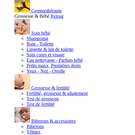
Gemmothérapie
Grossesse & Bébé
Retour
Soin bébé
Shampoing
Bain - Toilette
Lingette & lait de toilette
Soin corps et visage
Eau nettoyante - Parfum bébé
Petits maux, Premières dents
Yeux - Nez - Oreille
Grossesse & fertilité
Fertilité, grossesse & allaitement
Test de grossesse
Test de fertilité
Biberons & accessoires
Biberons
Tétines