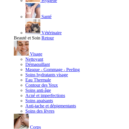
Hygiène
Santé
Vétérinaire
Beauté et Soin
Retour
Visage
Nettoyant
Démaquillant
Masque - Gommage - Peeling
Soins hydratants visage
Eau Thermale
Contour des Yeux
Soins anti-âge
Acné et imperfections
Soins apaisants
Anti-tache et dépigmentants
Soins des lèvres
Corps