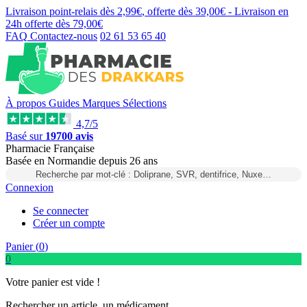
Livraison point-relais dès
2,99€
, offerte dès
39,00€
- Livraison en
24h
offerte dès
79,00€
FAQ
Contactez-nous
02 61 53 65 40
À propos
Guides
Marques
Sélections
4,7/5
Basé sur
19700 avis
Pharmacie Française
Basée
en Normandie
depuis
26 ans
Recherche par mot-clé : Doliprane, SVR, dentifrice, Nuxe…
Connexion
Se connecter
Créer un compte
Panier (
0
)
0
Votre panier est vide !
Rechercher un article, un médicament...