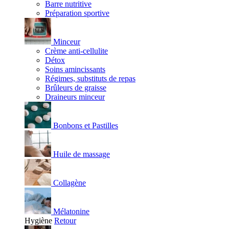
Barre nutritive
Préparation sportive
Minceur
Crème anti-cellulite
Détox
Soins amincissants
Régimes, substituts de repas
Brûleurs de graisse
Draineurs minceur
Bonbons et Pastilles
Huile de massage
Collagène
Mélatonine
Hygiène
Retour