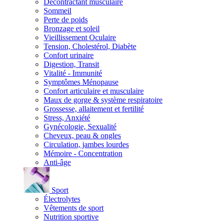
Décontractant musculaire
Sommeil
Perte de poids
Bronzage et soleil
Vieillissement Oculaire
Tension, Cholestérol, Diabète
Confort urinaire
Digestion, Transit
Vitalité - Immunité
Symptômes Ménopause
Confort articulaire et musculaire
Maux de gorge & système respiratoire
Grossesse, allaitement et fertilité
Stress, Anxiété
Gynécologie, Sexualité
Cheveux, peau & ongles
Circulation, jambes lourdes
Mémoire - Concentration
Anti-âge
Sport
Électrolytes
Vêtements de sport
Nutrition sportive