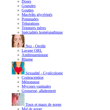
Doses
Granules
Gouttes
Macérâts glycérinés
Pommades
Triturations
Teintures mères
Spécialités homéopathique
Nez - Oreille
Lavage ORL
Antihistaminique
Rhume
Sexualité - Gynécologie
Contraception
Ménopause
Mycoses vaginales
Grossesse, allaitement
Toux et maux de gorge
Mal de gorge