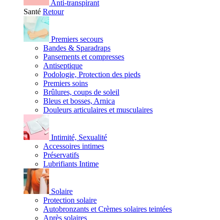
Anti-transpirant
Santé
Retour
Premiers secours
Bandes & Sparadraps
Pansements et compresses
Antiseptique
Podologie, Protection des pieds
Premiers soins
Brûlures, coups de soleil
Bleus et bosses, Arnica
Douleurs articulaires et musculaires
Intimité, Sexualité
Accessoires intimes
Préservatifs
Lubrifiants Intime
Solaire
Protection solaire
Autobronzants et Crèmes solaires teintées
Après solaires