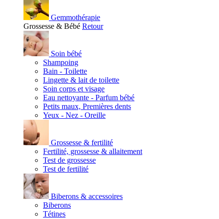
Gemmothérapie
Grossesse & Bébé
Retour
Soin bébé
Shampoing
Bain - Toilette
Lingette & lait de toilette
Soin corps et visage
Eau nettoyante - Parfum bébé
Petits maux, Premières dents
Yeux - Nez - Oreille
Grossesse & fertilité
Fertilité, grossesse & allaitement
Test de grossesse
Test de fertilité
Biberons & accessoires
Biberons
Tétines