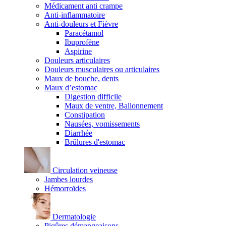
Médicament anti crampe
Anti-inflammatoire
Anti-douleurs et Fièvre
Paracétamol
Ibuprofène
Aspirine
Douleurs articulaires
Douleurs musculaires ou articulaires
Maux de bouche, dents
Maux d’estomac
Digestion difficile
Maux de ventre, Ballonnement
Constipation
Nausées, vomissements
Diarrhée
Brûlures d'estomac
Circulation veineuse
Jambes lourdes
Hémorroïdes
Dermatologie
Piqûres démangeaisons