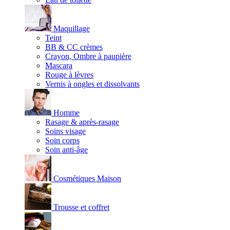
Maquillage
Teint
BB & CC crèmes
Crayon, Ombre à paupière
Mascara
Rouge à lèvres
Vernis à ongles et dissolvants
Homme
Rasage & après-rasage
Soins visage
Soin corps
Soin anti-âge
Cosmétiques Maison
Trousse et coffret