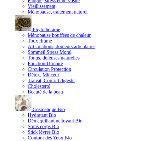
Fatigue, stress et nervosité
Vieillissement
Ménopause, traitement naturel
Phytotherapie
Ménopause bouffées de chaleur
Toux rhume
Articulations, douleurs articulaires
Sommeil Stress Moral
Tonus, défenses naturelles
Fonction Urinaire
Circulation Protection
Détox, Minceur
Transit, Confort digestif
Cholesterol
Beauté de la peau
Cosmétique Bio
Hydratant Bio
Démaquillant nettoyant Bio
Soins corps Bio
Stick lèvres Bio
Contour des Yeux Bio