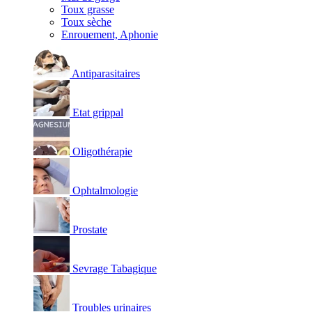
Toux grasse
Toux sèche
Enrouement, Aphonie
Antiparasitaires
Etat grippal
Oligothérapie
Ophtalmologie
Prostate
Sevrage Tabagique
Troubles urinaires