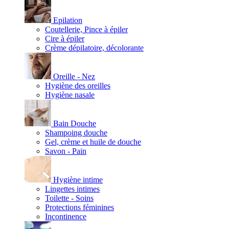
Epilation
Coutellerie, Pince à épiler
Cire à épiler
Crème dépilatoire, décolorante
Oreille - Nez
Hygiène des oreilles
Hygiène nasale
Bain Douche
Shampoing douche
Gel, crème et huile de douche
Savon - Pain
Hygiène intime
Lingettes intimes
Toilette - Soins
Protections féminines
Incontinence