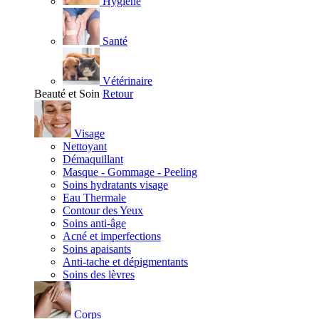
Hygiène
Santé
Vétérinaire
Beauté et Soin
Retour
Visage
Nettoyant
Démaquillant
Masque - Gommage - Peeling
Soins hydratants visage
Eau Thermale
Contour des Yeux
Soins anti-âge
Acné et imperfections
Soins apaisants
Anti-tache et dépigmentants
Soins des lèvres
Corps