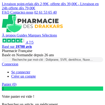
Livraison point-relais dès
2,99€
, offerte dès
39,00€
- Livraison en
24h
offerte dès
79,00€
FAQ
Contactez-nous
02 61 53 65 40
À propos
Guides
Marques
Sélections
4,7/5
Basé sur
19700 avis
Pharmacie Française
Basée
en Normandie
depuis
26 ans
Recherche par mot-clé : Doliprane, SVR, dentifrice, Nuxe…
Connexion
Se connecter
Créer un compte
Panier (
0
)
0
Votre panier est vide !
Rechercher un article, un médicament...