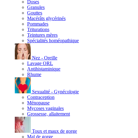
Doses
Granules
Gouttes
Macérâts glycérinés
Pommades
Triturations
Teintures mères
Spécialités homéopathique
Nez - Oreille
Lavage ORL
Antihistaminique
Rhume
Sexualité - Gynécologie
Contraception
Ménopause
Mycoses vaginales
Grossesse, allaitement
Toux et maux de gorge
Mal de gorge