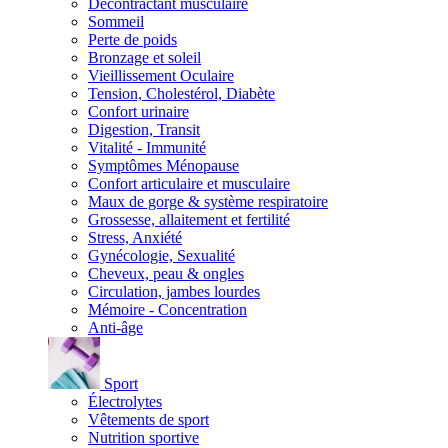
Décontractant musculaire
Sommeil
Perte de poids
Bronzage et soleil
Vieillissement Oculaire
Tension, Cholestérol, Diabète
Confort urinaire
Digestion, Transit
Vitalité - Immunité
Symptômes Ménopause
Confort articulaire et musculaire
Maux de gorge & système respiratoire
Grossesse, allaitement et fertilité
Stress, Anxiété
Gynécologie, Sexualité
Cheveux, peau & ongles
Circulation, jambes lourdes
Mémoire - Concentration
Anti-âge
Sport
Électrolytes
Vêtements de sport
Nutrition sportive