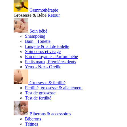
Gemmothérapie
Grossesse & Bébé
Retour
Soin bébé
Shampoing
Bain - Toilette
Lingette & lait de toilette
Soin corps et visage
Eau nettoyante - Parfum bébé
Petits maux, Premières dents
Yeux - Nez - Oreille
Grossesse & fertilité
Fertilité, grossesse & allaitement
Test de grossesse
Test de fertilité
Biberons & accessoires
Biberons
Tétines