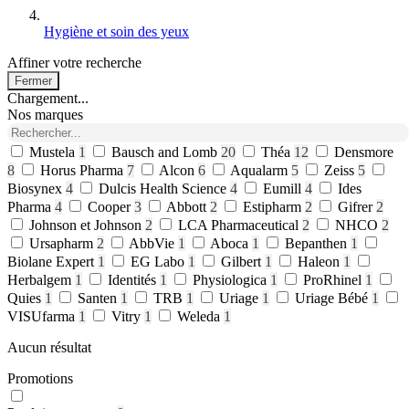
Hygiène et soin des yeux
Affiner votre recherche
Fermer
Chargement...
Nos marques
Mustela
1
Bausch and Lomb
20
Théa
12
Densmore
8
Horus Pharma
7
Alcon
6
Aqualarm
5
Zeiss
5
Biosynex
4
Dulcis Health Science
4
Eumill
4
Ides
Pharma
4
Cooper
3
Abbott
2
Estipharm
2
Gifrer
2
Johnson et Johnson
2
LCA Pharmaceutical
2
NHCO
2
Ursapharm
2
AbbVie
1
Aboca
1
Bepanthen
1
Biolane Expert
1
EG Labo
1
Gilbert
1
Haleon
1
Herbalgem
1
Identités
1
Physiologica
1
ProRhinel
1
Quies
1
Santen
1
TRB
1
Uriage
1
Uriage Bébé
1
VISUfarma
1
Vitry
1
Weleda
1
Aucun résultat
Promotions