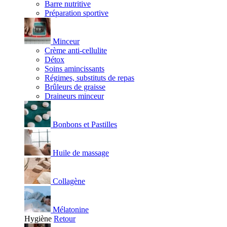
Barre nutritive
Préparation sportive
Minceur
Crème anti-cellulite
Détox
Soins amincissants
Régimes, substituts de repas
Brûleurs de graisse
Draineurs minceur
Bonbons et Pastilles
Huile de massage
Collagène
Mélatonine
Hygiène
Retour