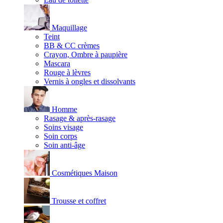
Maquillage
Teint
BB & CC crèmes
Crayon, Ombre à paupière
Mascara
Rouge à lèvres
Vernis à ongles et dissolvants
Homme
Rasage & après-rasage
Soins visage
Soin corps
Soin anti-âge
Cosmétiques Maison
Trousse et coffret