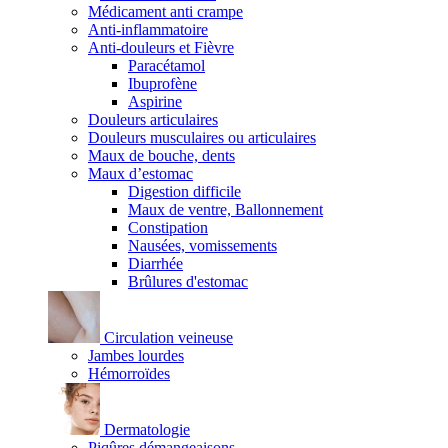
Médicament anti crampe
Anti-inflammatoire
Anti-douleurs et Fièvre
Paracétamol
Ibuprofène
Aspirine
Douleurs articulaires
Douleurs musculaires ou articulaires
Maux de bouche, dents
Maux d’estomac
Digestion difficile
Maux de ventre, Ballonnement
Constipation
Nausées, vomissements
Diarrhée
Brûlures d'estomac
Circulation veineuse
Jambes lourdes
Hémorroïdes
Dermatologie
Piqûres démangeaisons