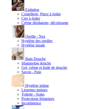
Epilation
Coutellerie, Pince à épiler
Cire à épiler
Crème dépilatoire, décolorante
Oreille - Nez
Hygiène des oreilles
Hygiène nasale
Bain Douche
Shampoing douche
Gel, crème et huile de douche
Savon - Pain
Hygiène intime
Lingettes intimes
Toilette - Soins
Protections féminines
Incontinence