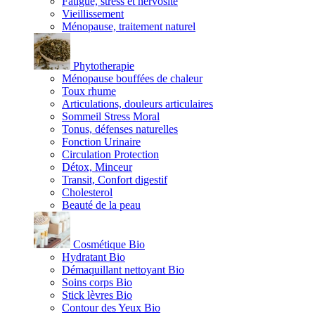
Fatigue, stress et nervosité
Vieillissement
Ménopause, traitement naturel
Phytotherapie
Ménopause bouffées de chaleur
Toux rhume
Articulations, douleurs articulaires
Sommeil Stress Moral
Tonus, défenses naturelles
Fonction Urinaire
Circulation Protection
Détox, Minceur
Transit, Confort digestif
Cholesterol
Beauté de la peau
Cosmétique Bio
Hydratant Bio
Démaquillant nettoyant Bio
Soins corps Bio
Stick lèvres Bio
Contour des Yeux Bio