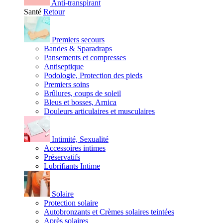
Anti-transpirant
Santé
Retour
Premiers secours
Bandes & Sparadraps
Pansements et compresses
Antiseptique
Podologie, Protection des pieds
Premiers soins
Brûlures, coups de soleil
Bleus et bosses, Arnica
Douleurs articulaires et musculaires
Intimité, Sexualité
Accessoires intimes
Préservatifs
Lubrifiants Intime
Solaire
Protection solaire
Autobronzants et Crèmes solaires teintées
Après solaires