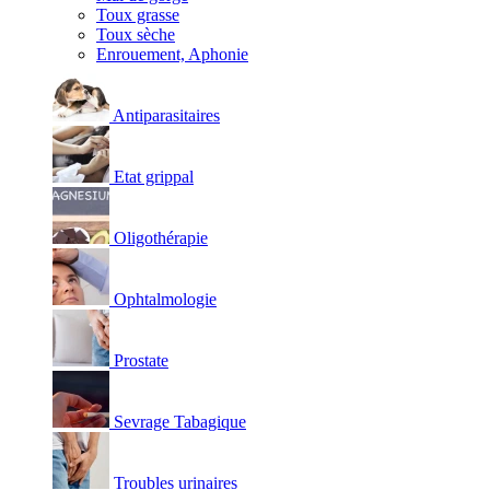
Toux grasse
Toux sèche
Enrouement, Aphonie
Antiparasitaires
Etat grippal
Oligothérapie
Ophtalmologie
Prostate
Sevrage Tabagique
Troubles urinaires