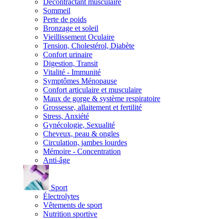
Décontractant musculaire
Sommeil
Perte de poids
Bronzage et soleil
Vieillissement Oculaire
Tension, Cholestérol, Diabète
Confort urinaire
Digestion, Transit
Vitalité - Immunité
Symptômes Ménopause
Confort articulaire et musculaire
Maux de gorge & système respiratoire
Grossesse, allaitement et fertilité
Stress, Anxiété
Gynécologie, Sexualité
Cheveux, peau & ongles
Circulation, jambes lourdes
Mémoire - Concentration
Anti-âge
Sport
Électrolytes
Vêtements de sport
Nutrition sportive