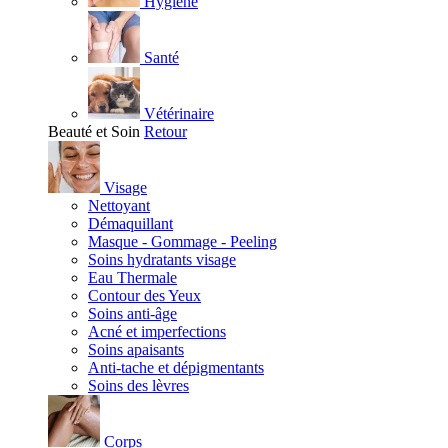
Hygiène
Santé
Vétérinaire
Beauté et Soin
Retour
Visage
Nettoyant
Démaquillant
Masque - Gommage - Peeling
Soins hydratants visage
Eau Thermale
Contour des Yeux
Soins anti-âge
Acné et imperfections
Soins apaisants
Anti-tache et dépigmentants
Soins des lèvres
Corps