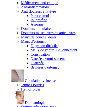
Médicament anti crampe
Anti-inflammatoire
Anti-douleurs et Fièvre
Paracétamol
Ibuprofène
Aspirine
Douleurs articulaires
Douleurs musculaires ou articulaires
Maux de bouche, dents
Maux d’estomac
Digestion difficile
Maux de ventre, Ballonnement
Constipation
Nausées, vomissements
Diarrhée
Brûlures d'estomac
Circulation veineuse
Jambes lourdes
Hémorroïdes
Dermatologie
Piqûres démangeaisons