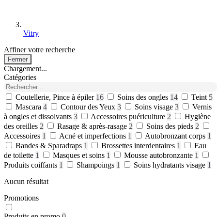
Vitry
Affiner votre recherche
Fermer
Chargement...
Catégories
Coutellerie, Pince à épiler
16
Soins des ongles
14
Teint
5
Mascara
4
Contour des Yeux
3
Soins visage
3
Vernis
à ongles et dissolvants
3
Accessoires puériculture
2
Hygiène
des oreilles
2
Rasage & après-rasage
2
Soins des pieds
2
Accessoires
1
Acné et imperfections
1
Autobronzant corps
1
Bandes & Sparadraps
1
Brossettes interdentaires
1
Eau
de toilette
1
Masques et soins
1
Mousse autobronzante
1
Produits coiffants
1
Shampoings
1
Soins hydratants visage
1
Aucun résultat
Promotions
Produits en promo
0