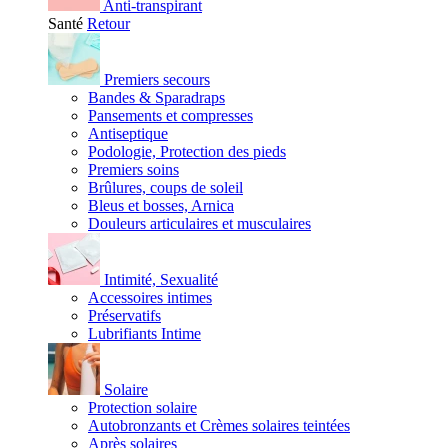
Anti-transpirant
Santé
Retour
Premiers secours
Bandes & Sparadraps
Pansements et compresses
Antiseptique
Podologie, Protection des pieds
Premiers soins
Brûlures, coups de soleil
Bleus et bosses, Arnica
Douleurs articulaires et musculaires
Intimité, Sexualité
Accessoires intimes
Préservatifs
Lubrifiants Intime
Solaire
Protection solaire
Autobronzants et Crèmes solaires teintées
Après solaires