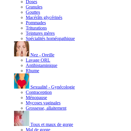
Doses
Granules
Gouttes
Macérâts glycérinés
Pommades
Triturations
Teintures mères
Spécialités homéopathique
Nez - Oreille
Lavage ORL
Antihistaminique
Rhume
Sexualité - Gynécologie
Contraception
Ménopause
Mycoses vaginales
Grossesse, allaitement
Toux et maux de gorge
Mal de gorge