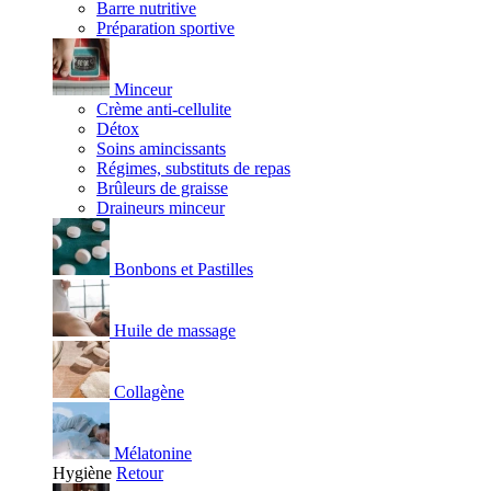
Barre nutritive
Préparation sportive
Minceur
Crème anti-cellulite
Détox
Soins amincissants
Régimes, substituts de repas
Brûleurs de graisse
Draineurs minceur
Bonbons et Pastilles
Huile de massage
Collagène
Mélatonine
Hygiène
Retour