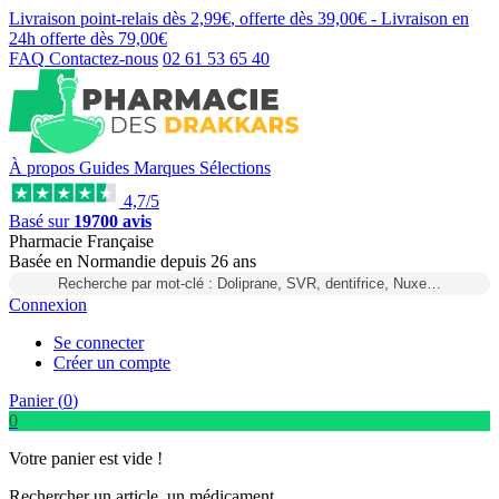
Livraison point-relais dès
2,99€
, offerte dès
39,00€
- Livraison en
24h
offerte dès
79,00€
FAQ
Contactez-nous
02 61 53 65 40
À propos
Guides
Marques
Sélections
4,7/5
Basé sur
19700 avis
Pharmacie Française
Basée
en Normandie
depuis
26 ans
Recherche par mot-clé : Doliprane, SVR, dentifrice, Nuxe…
Connexion
Se connecter
Créer un compte
Panier (
0
)
0
Votre panier est vide !
Rechercher un article, un médicament...