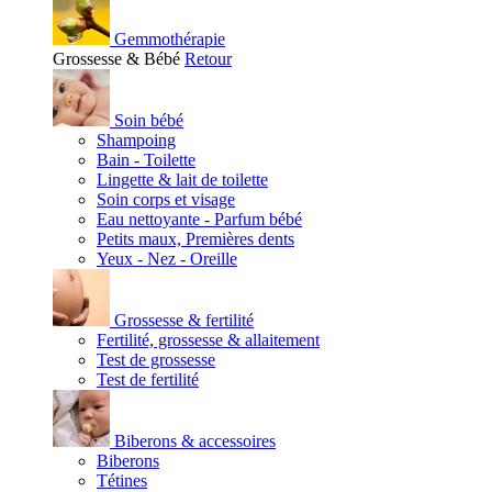
Gemmothérapie
Grossesse & Bébé
Retour
Soin bébé
Shampoing
Bain - Toilette
Lingette & lait de toilette
Soin corps et visage
Eau nettoyante - Parfum bébé
Petits maux, Premières dents
Yeux - Nez - Oreille
Grossesse & fertilité
Fertilité, grossesse & allaitement
Test de grossesse
Test de fertilité
Biberons & accessoires
Biberons
Tétines