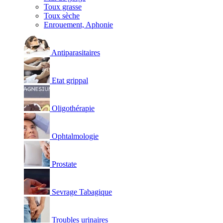
Toux grasse
Toux sèche
Enrouement, Aphonie
Antiparasitaires
Etat grippal
Oligothérapie
Ophtalmologie
Prostate
Sevrage Tabagique
Troubles urinaires