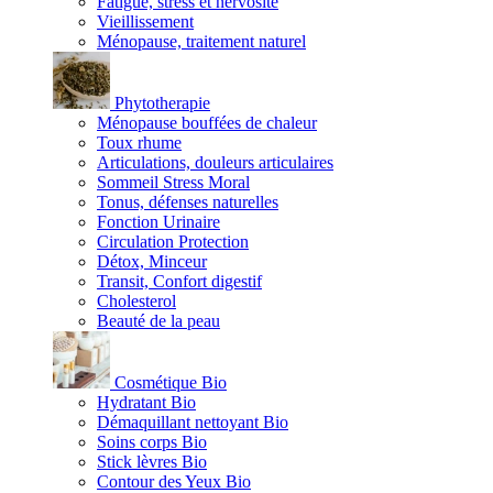
Fatigue, stress et nervosité
Vieillissement
Ménopause, traitement naturel
Phytotherapie
Ménopause bouffées de chaleur
Toux rhume
Articulations, douleurs articulaires
Sommeil Stress Moral
Tonus, défenses naturelles
Fonction Urinaire
Circulation Protection
Détox, Minceur
Transit, Confort digestif
Cholesterol
Beauté de la peau
Cosmétique Bio
Hydratant Bio
Démaquillant nettoyant Bio
Soins corps Bio
Stick lèvres Bio
Contour des Yeux Bio