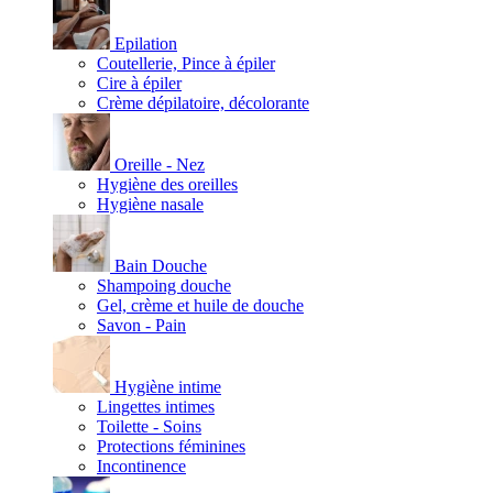
Epilation
Coutellerie, Pince à épiler
Cire à épiler
Crème dépilatoire, décolorante
Oreille - Nez
Hygiène des oreilles
Hygiène nasale
Bain Douche
Shampoing douche
Gel, crème et huile de douche
Savon - Pain
Hygiène intime
Lingettes intimes
Toilette - Soins
Protections féminines
Incontinence