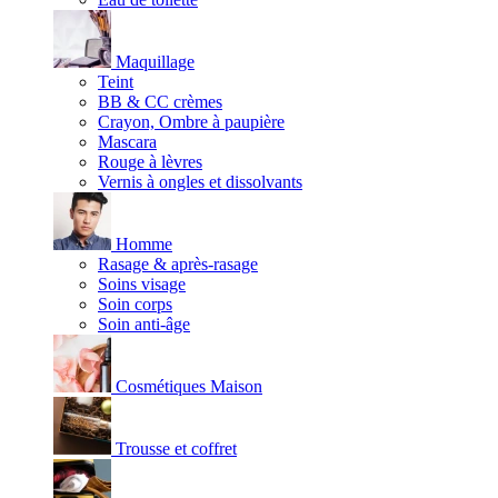
Maquillage
Teint
BB & CC crèmes
Crayon, Ombre à paupière
Mascara
Rouge à lèvres
Vernis à ongles et dissolvants
Homme
Rasage & après-rasage
Soins visage
Soin corps
Soin anti-âge
Cosmétiques Maison
Trousse et coffret