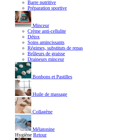
Barre nutritive
Préparation sportive
Minceur
Crème anti-cellulite
Détox
Soins amincissants
Régimes, substituts de repas
Brûleurs de graisse
Draineurs minceur
Bonbons et Pastilles
Huile de massage
Collagène
Mélatonine
Hygiène
Retour