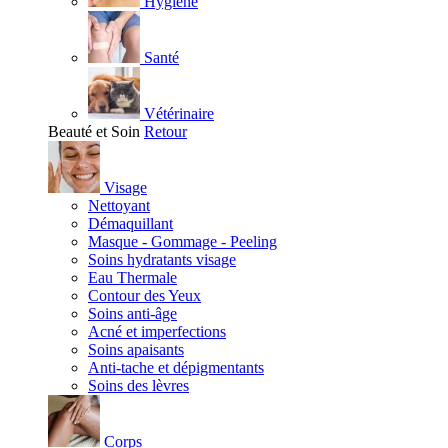
Hygiène
Santé
Vétérinaire
Beauté et Soin
Retour
Visage
Nettoyant
Démaquillant
Masque - Gommage - Peeling
Soins hydratants visage
Eau Thermale
Contour des Yeux
Soins anti-âge
Acné et imperfections
Soins apaisants
Anti-tache et dépigmentants
Soins des lèvres
Corps