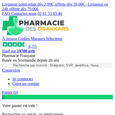
Livraison point-relais dès
2,99€
, offerte dès
39,00€
- Livraison en
24h
offerte dès
79,00€
FAQ
Contactez-nous
02 61 53 65 40
À propos
Guides
Marques
Sélections
4,7/5
Basé sur
19700 avis
Pharmacie Française
Basée
en Normandie
depuis
26 ans
Recherche par mot-clé : Doliprane, SVR, dentifrice, Nuxe…
Connexion
Se connecter
Créer un compte
Panier (
0
)
0
Votre panier est vide !
Rechercher un article, un médicament...