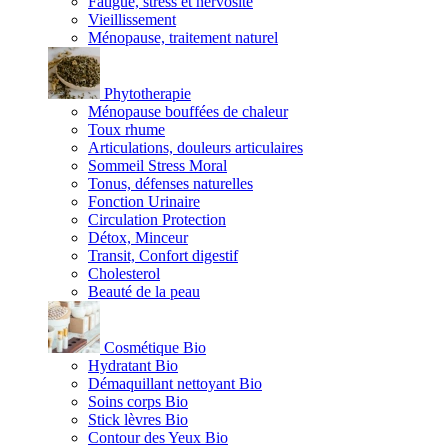
Fatigue, stress et nervosité
Vieillissement
Ménopause, traitement naturel
Phytotherapie
Ménopause bouffées de chaleur
Toux rhume
Articulations, douleurs articulaires
Sommeil Stress Moral
Tonus, défenses naturelles
Fonction Urinaire
Circulation Protection
Détox, Minceur
Transit, Confort digestif
Cholesterol
Beauté de la peau
Cosmétique Bio
Hydratant Bio
Démaquillant nettoyant Bio
Soins corps Bio
Stick lèvres Bio
Contour des Yeux Bio