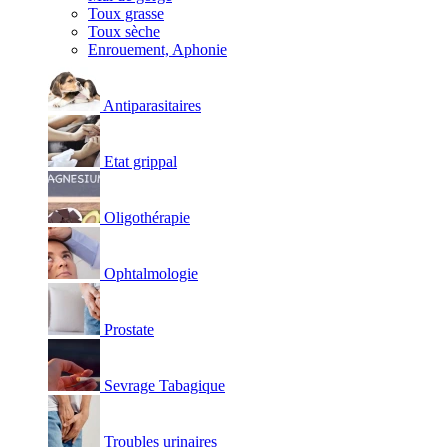
Toux grasse
Toux sèche
Enrouement, Aphonie
Antiparasitaires
Etat grippal
Oligothérapie
Ophtalmologie
Prostate
Sevrage Tabagique
Troubles urinaires