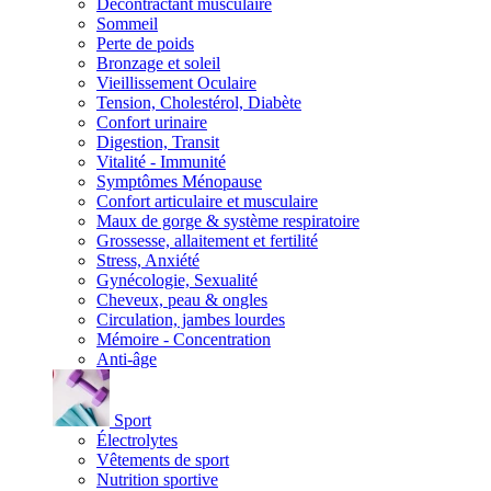
Décontractant musculaire
Sommeil
Perte de poids
Bronzage et soleil
Vieillissement Oculaire
Tension, Cholestérol, Diabète
Confort urinaire
Digestion, Transit
Vitalité - Immunité
Symptômes Ménopause
Confort articulaire et musculaire
Maux de gorge & système respiratoire
Grossesse, allaitement et fertilité
Stress, Anxiété
Gynécologie, Sexualité
Cheveux, peau & ongles
Circulation, jambes lourdes
Mémoire - Concentration
Anti-âge
Sport
Électrolytes
Vêtements de sport
Nutrition sportive