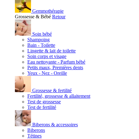
Gemmothérapie
Grossesse & Bébé
Retour
Soin bébé
Shampoing
Bain - Toilette
Lingette & lait de toilette
Soin corps et visage
Eau nettoyante - Parfum bébé
Petits maux, Premières dents
Yeux - Nez - Oreille
Grossesse & fertilité
Fertilité, grossesse & allaitement
Test de grossesse
Test de fertilité
Biberons & accessoires
Biberons
Tétines