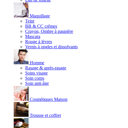
Maquillage
Teint
BB & CC crèmes
Crayon, Ombre à paupière
Mascara
Rouge à lèvres
Vernis à ongles et dissolvants
Homme
Rasage & après-rasage
Soins visage
Soin corps
Soin anti-âge
Cosmétiques Maison
Trousse et coffret