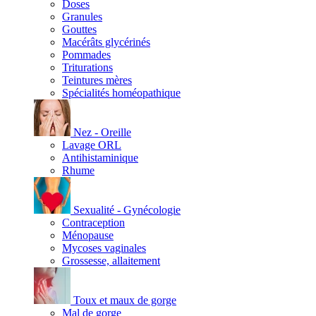
Doses
Granules
Gouttes
Macérâts glycérinés
Pommades
Triturations
Teintures mères
Spécialités homéopathique
Nez - Oreille
Lavage ORL
Antihistaminique
Rhume
Sexualité - Gynécologie
Contraception
Ménopause
Mycoses vaginales
Grossesse, allaitement
Toux et maux de gorge
Mal de gorge