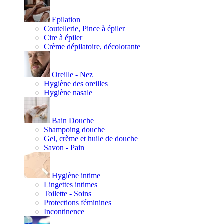
Epilation
Coutellerie, Pince à épiler
Cire à épiler
Crème dépilatoire, décolorante
Oreille - Nez
Hygiène des oreilles
Hygiène nasale
Bain Douche
Shampoing douche
Gel, crème et huile de douche
Savon - Pain
Hygiène intime
Lingettes intimes
Toilette - Soins
Protections féminines
Incontinence