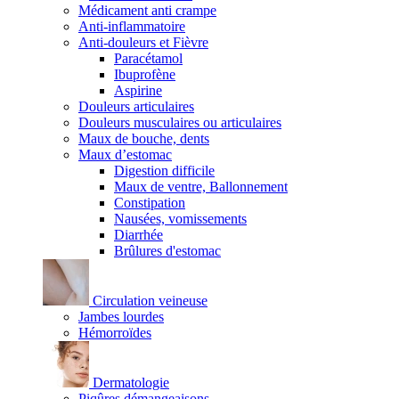
Médicament anti crampe
Anti-inflammatoire
Anti-douleurs et Fièvre
Paracétamol
Ibuprofène
Aspirine
Douleurs articulaires
Douleurs musculaires ou articulaires
Maux de bouche, dents
Maux d’estomac
Digestion difficile
Maux de ventre, Ballonnement
Constipation
Nausées, vomissements
Diarrhée
Brûlures d'estomac
Circulation veineuse
Jambes lourdes
Hémorroïdes
Dermatologie
Piqûres démangeaisons