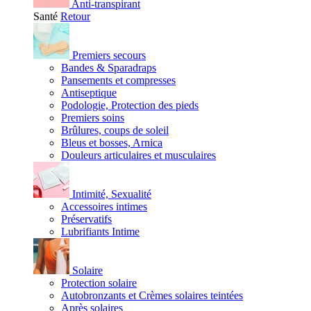
Anti-transpirant
Santé
Retour
Premiers secours
Bandes & Sparadraps
Pansements et compresses
Antiseptique
Podologie, Protection des pieds
Premiers soins
Brûlures, coups de soleil
Bleus et bosses, Arnica
Douleurs articulaires et musculaires
Intimité, Sexualité
Accessoires intimes
Préservatifs
Lubrifiants Intime
Solaire
Protection solaire
Autobronzants et Crèmes solaires teintées
Après solaires