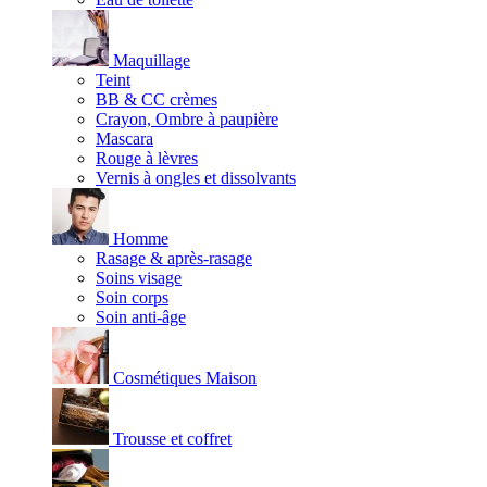
Maquillage
Teint
BB & CC crèmes
Crayon, Ombre à paupière
Mascara
Rouge à lèvres
Vernis à ongles et dissolvants
Homme
Rasage & après-rasage
Soins visage
Soin corps
Soin anti-âge
Cosmétiques Maison
Trousse et coffret