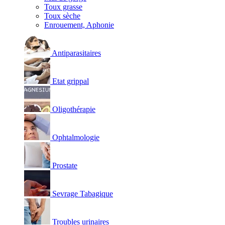
Toux grasse
Toux sèche
Enrouement, Aphonie
Antiparasitaires
Etat grippal
Oligothérapie
Ophtalmologie
Prostate
Sevrage Tabagique
Troubles urinaires