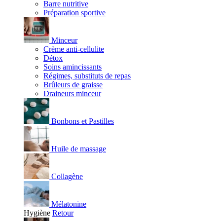
Barre nutritive
Préparation sportive
Minceur
Crème anti-cellulite
Détox
Soins amincissants
Régimes, substituts de repas
Brûleurs de graisse
Draineurs minceur
Bonbons et Pastilles
Huile de massage
Collagène
Mélatonine
Hygiène
Retour