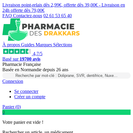
Livraison point-relais dès
2,99€
, offerte dès
39,00€
- Livraison en
24h
offerte dès
79,00€
FAQ
Contactez-nous
02 61 53 65 40
À propos
Guides
Marques
Sélections
4,7/5
Basé sur
19700 avis
Pharmacie Française
Basée
en Normandie
depuis
26 ans
Recherche par mot-clé : Doliprane, SVR, dentifrice, Nuxe…
Connexion
Se connecter
Créer un compte
Panier (
0
)
0
Votre panier est vide !
Rechercher un article, un médicament...