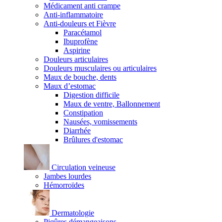
Médicament anti crampe
Anti-inflammatoire
Anti-douleurs et Fièvre
Paracétamol
Ibuprofène
Aspirine
Douleurs articulaires
Douleurs musculaires ou articulaires
Maux de bouche, dents
Maux d’estomac
Digestion difficile
Maux de ventre, Ballonnement
Constipation
Nausées, vomissements
Diarrhée
Brûlures d'estomac
Circulation veineuse
Jambes lourdes
Hémorroïdes
Dermatologie
Piqûres démangeaisons