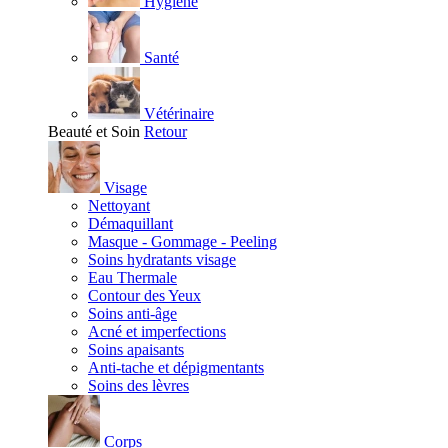
Hygiène
Santé
Vétérinaire
Beauté et Soin
Retour
Visage
Nettoyant
Démaquillant
Masque - Gommage - Peeling
Soins hydratants visage
Eau Thermale
Contour des Yeux
Soins anti-âge
Acné et imperfections
Soins apaisants
Anti-tache et dépigmentants
Soins des lèvres
Corps