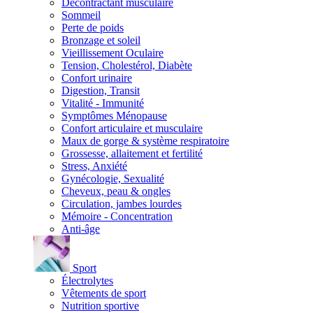
Décontractant musculaire
Sommeil
Perte de poids
Bronzage et soleil
Vieillissement Oculaire
Tension, Cholestérol, Diabète
Confort urinaire
Digestion, Transit
Vitalité - Immunité
Symptômes Ménopause
Confort articulaire et musculaire
Maux de gorge & système respiratoire
Grossesse, allaitement et fertilité
Stress, Anxiété
Gynécologie, Sexualité
Cheveux, peau & ongles
Circulation, jambes lourdes
Mémoire - Concentration
Anti-âge
Sport
Électrolytes
Vêtements de sport
Nutrition sportive