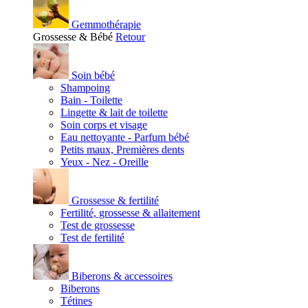
Gemmothérapie
Grossesse & Bébé
Retour
Soin bébé
Shampoing
Bain - Toilette
Lingette & lait de toilette
Soin corps et visage
Eau nettoyante - Parfum bébé
Petits maux, Premières dents
Yeux - Nez - Oreille
Grossesse & fertilité
Fertilité, grossesse & allaitement
Test de grossesse
Test de fertilité
Biberons & accessoires
Biberons
Tétines