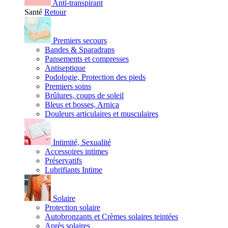
Anti-transpirant
Santé
Retour
Premiers secours
Bandes & Sparadraps
Pansements et compresses
Antiseptique
Podologie, Protection des pieds
Premiers soins
Brûlures, coups de soleil
Bleus et bosses, Arnica
Douleurs articulaires et musculaires
Intimité, Sexualité
Accessoires intimes
Préservatifs
Lubrifiants Intime
Solaire
Protection solaire
Autobronzants et Crèmes solaires teintées
Après solaires