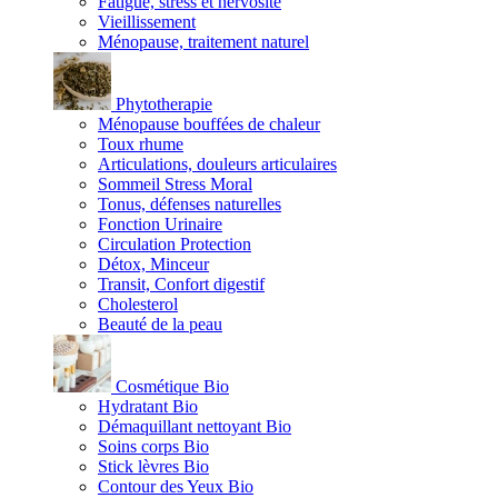
Fatigue, stress et nervosité
Vieillissement
Ménopause, traitement naturel
Phytotherapie
Ménopause bouffées de chaleur
Toux rhume
Articulations, douleurs articulaires
Sommeil Stress Moral
Tonus, défenses naturelles
Fonction Urinaire
Circulation Protection
Détox, Minceur
Transit, Confort digestif
Cholesterol
Beauté de la peau
Cosmétique Bio
Hydratant Bio
Démaquillant nettoyant Bio
Soins corps Bio
Stick lèvres Bio
Contour des Yeux Bio