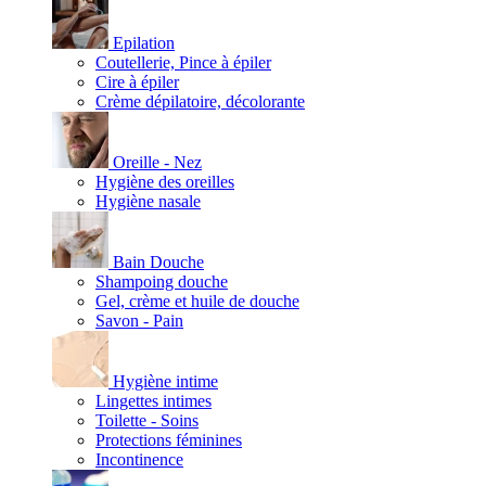
Epilation
Coutellerie, Pince à épiler
Cire à épiler
Crème dépilatoire, décolorante
Oreille - Nez
Hygiène des oreilles
Hygiène nasale
Bain Douche
Shampoing douche
Gel, crème et huile de douche
Savon - Pain
Hygiène intime
Lingettes intimes
Toilette - Soins
Protections féminines
Incontinence