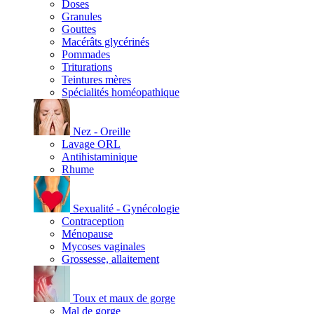
Doses
Granules
Gouttes
Macérâts glycérinés
Pommades
Triturations
Teintures mères
Spécialités homéopathique
Nez - Oreille
Lavage ORL
Antihistaminique
Rhume
Sexualité - Gynécologie
Contraception
Ménopause
Mycoses vaginales
Grossesse, allaitement
Toux et maux de gorge
Mal de gorge