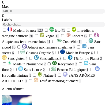
€
Max
€
Labels
Made in France
123
Bio
45
Ingrédients
d'origine naturelle
20
Vegan
15
Ecocert
12
Adapté aux femmes enceintes
11
Cosmébio
11
Sans
alcool
10
Adapté aux femmes allaitantes
7
Sans
sucres
6
Cosmos Organic
5
Made in Europe
4
Sans gluten
4
Sans sulfates
3
1% for the Planet
2
Made in Normandie
2
Recyclable
2
Sans
fluor
2
Sans lactose
2
Ecocert Biologique
1
Hypoallergénique
1
Natrue
1
SANS ARÔMES
ARTIFICIELS
1
Testé dermatologiquement
1
Aucun résultat