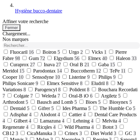
Hygiène bucco-dentaire
Affiner votre recherche
Fermer
Chargement...
Nos marques
Fluocaril
16
Boiron
5
Urgo
2
Vicks
1
Pierre
Fabre
98
Gum
72
Elgydium
56
Elmex
40
Haleon
33
Curaprox
27
Inava
27
Oral B
21
Gaba
15
Meridol
15
Parodontax
14
Buccotherm
12
TePe
11
Cooper
10
Sensodyne
10
Listerine
9
Philips
9
Philips Sonicare
9
Elmex Sensitive
8
Eludril
8
My
Variations
8
Parogencyl
8
Polident
8
Bouchara Recordati
7
Colgate
7
Weleda
7
Oral-B iO
6
Argiletz
5
Arthrodont
5
Bausch and Lomb
5
Bioes
5
Biosynex
5
Dentaid
5
Gifrer
5
Ides Pharma
5
The Humble Co
5
Adisphar
4
Alodont
4
Cattier
4
Dental Care Products
4
Gilbert
4
Lamazuna
4
Lehning
4
Melvita
4
Regenerate
4
Ricqles
4
Wild Pharma
4
Botot
3
CB12
3
CicaManuka
3
Crinex
3
Diet World
3
GC
3
Marvis
3
Mylan
3
Neopulse
3
Respire
3
Sanogyl