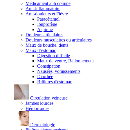
Médicament anti crampe
Anti-inflammatoire
Anti-douleurs et Fièvre
Paracétamol
Ibuprofène
Aspirine
Douleurs articulaires
Douleurs musculaires ou articulaires
Maux de bouche, dents
Maux d’estomac
Digestion difficile
Maux de ventre, Ballonnement
Constipation
Nausées, vomissements
Diarrhée
Brûlures d'estomac
Circulation veineuse
Jambes lourdes
Hémorroïdes
Dermatologie
Piqûres démangeaisons