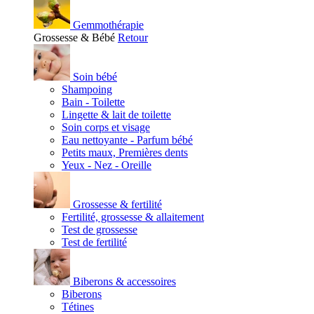
Gemmothérapie
Grossesse & Bébé
Retour
Soin bébé
Shampoing
Bain - Toilette
Lingette & lait de toilette
Soin corps et visage
Eau nettoyante - Parfum bébé
Petits maux, Premières dents
Yeux - Nez - Oreille
Grossesse & fertilité
Fertilité, grossesse & allaitement
Test de grossesse
Test de fertilité
Biberons & accessoires
Biberons
Tétines