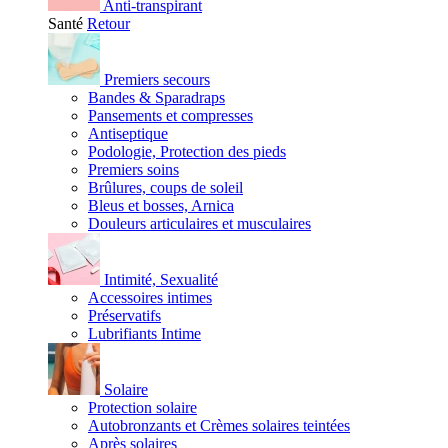
Anti-transpirant
Santé
Retour
Premiers secours
Bandes & Sparadraps
Pansements et compresses
Antiseptique
Podologie, Protection des pieds
Premiers soins
Brûlures, coups de soleil
Bleus et bosses, Arnica
Douleurs articulaires et musculaires
Intimité, Sexualité
Accessoires intimes
Préservatifs
Lubrifiants Intime
Solaire
Protection solaire
Autobronzants et Crèmes solaires teintées
Après solaires