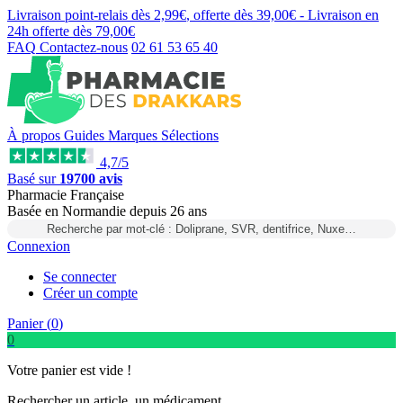
Livraison point-relais dès
2,99€
, offerte dès
39,00€
- Livraison en
24h
offerte dès
79,00€
FAQ
Contactez-nous
02 61 53 65 40
À propos
Guides
Marques
Sélections
4,7/5
Basé sur
19700 avis
Pharmacie Française
Basée
en Normandie
depuis
26 ans
Recherche par mot-clé : Doliprane, SVR, dentifrice, Nuxe…
Connexion
Se connecter
Créer un compte
Panier (
0
)
0
Votre panier est vide !
Rechercher un article, un médicament...