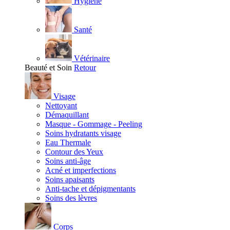
Hygiène
Santé
Vétérinaire
Beauté et Soin
Retour
Visage
Nettoyant
Démaquillant
Masque - Gommage - Peeling
Soins hydratants visage
Eau Thermale
Contour des Yeux
Soins anti-âge
Acné et imperfections
Soins apaisants
Anti-tache et dépigmentants
Soins des lèvres
Corps