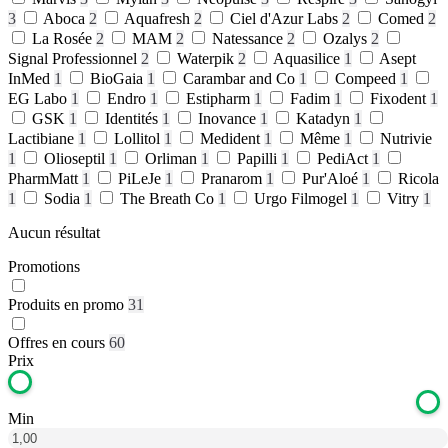
3
Aboca
2
Aquafresh
2
Ciel d'Azur Labs
2
Comed
2
La Rosée
2
MAM
2
Natessance
2
Ozalys
2
Signal Professionnel
2
Waterpik
2
Aquasilice
1
Asept
InMed
1
BioGaia
1
Carambar and Co
1
Compeed
1
EG Labo
1
Endro
1
Estipharm
1
Fadim
1
Fixodent
1
GSK
1
Identités
1
Inovance
1
Katadyn
1
Lactibiane
1
Lollitol
1
Medident
1
Même
1
Nutrivie
1
Olioseptil
1
Orliman
1
Papilli
1
PediAct
1
PharmMatt
1
PiLeJe
1
Pranarom
1
Pur'Aloé
1
Ricola
1
Sodia
1
The Breath Co
1
Urgo Filmogel
1
Vitry
1
Aucun résultat
Promotions
Produits en promo
31
Offres en cours
60
Prix
Min