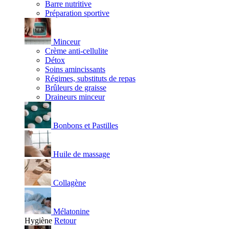
Barre nutritive
Préparation sportive
Minceur
Crème anti-cellulite
Détox
Soins amincissants
Régimes, substituts de repas
Brûleurs de graisse
Draineurs minceur
Bonbons et Pastilles
Huile de massage
Collagène
Mélatonine
Hygiène
Retour