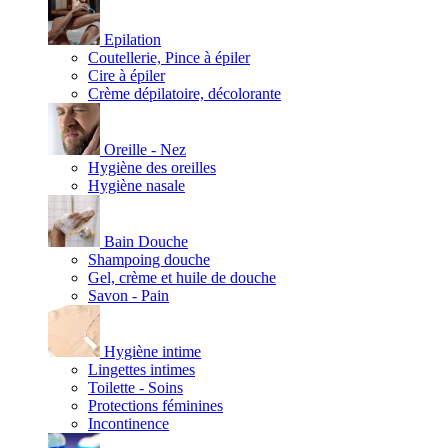
Epilation
Coutellerie, Pince à épiler
Cire à épiler
Crème dépilatoire, décolorante
Oreille - Nez
Hygiène des oreilles
Hygiène nasale
Bain Douche
Shampoing douche
Gel, crème et huile de douche
Savon - Pain
Hygiène intime
Lingettes intimes
Toilette - Soins
Protections féminines
Incontinence