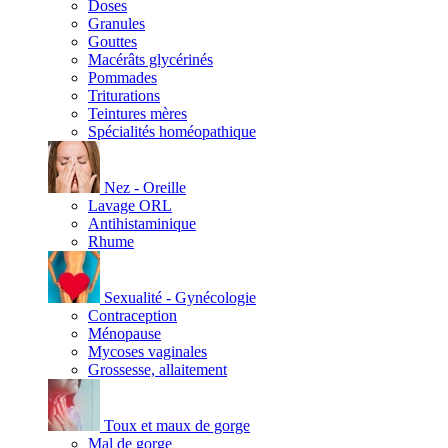
Doses
Granules
Gouttes
Macérâts glycérinés
Pommades
Triturations
Teintures mères
Spécialités homéopathique
Nez - Oreille
Lavage ORL
Antihistaminique
Rhume
Sexualité - Gynécologie
Contraception
Ménopause
Mycoses vaginales
Grossesse, allaitement
Toux et maux de gorge
Mal de gorge