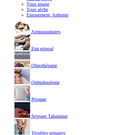
Toux grasse
Toux sèche
Enrouement, Aphonie
Antiparasitaires
Etat grippal
Oligothérapie
Ophtalmologie
Prostate
Sevrage Tabagique
Troubles urinaires