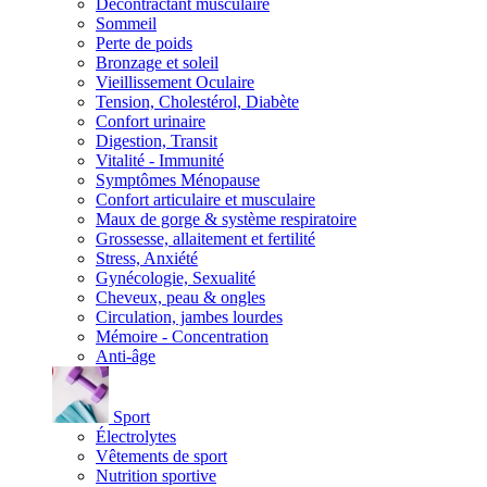
Décontractant musculaire
Sommeil
Perte de poids
Bronzage et soleil
Vieillissement Oculaire
Tension, Cholestérol, Diabète
Confort urinaire
Digestion, Transit
Vitalité - Immunité
Symptômes Ménopause
Confort articulaire et musculaire
Maux de gorge & système respiratoire
Grossesse, allaitement et fertilité
Stress, Anxiété
Gynécologie, Sexualité
Cheveux, peau & ongles
Circulation, jambes lourdes
Mémoire - Concentration
Anti-âge
Sport
Électrolytes
Vêtements de sport
Nutrition sportive