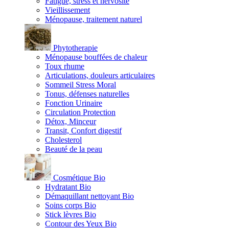
Fatigue, stress et nervosité
Vieillissement
Ménopause, traitement naturel
Phytotherapie
Ménopause bouffées de chaleur
Toux rhume
Articulations, douleurs articulaires
Sommeil Stress Moral
Tonus, défenses naturelles
Fonction Urinaire
Circulation Protection
Détox, Minceur
Transit, Confort digestif
Cholesterol
Beauté de la peau
Cosmétique Bio
Hydratant Bio
Démaquillant nettoyant Bio
Soins corps Bio
Stick lèvres Bio
Contour des Yeux Bio