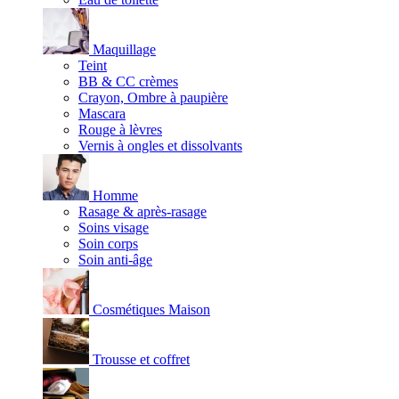
Maquillage
Teint
BB & CC crèmes
Crayon, Ombre à paupière
Mascara
Rouge à lèvres
Vernis à ongles et dissolvants
Homme
Rasage & après-rasage
Soins visage
Soin corps
Soin anti-âge
Cosmétiques Maison
Trousse et coffret