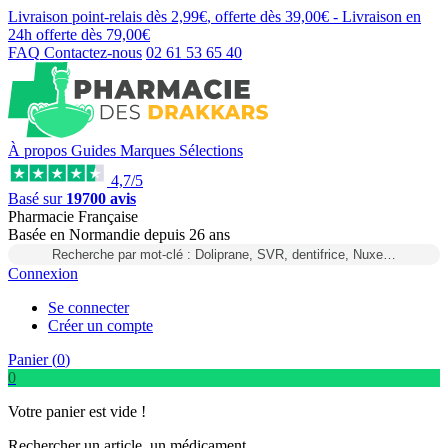
Livraison point-relais dès
2,99€
, offerte dès
39,00€
- Livraison en
24h
offerte dès
79,00€
FAQ
Contactez-nous
02 61 53 65 40
À propos
Guides
Marques
Sélections
4,7/5
Basé sur
19700 avis
Pharmacie Française
Basée
en Normandie
depuis
26 ans
Recherche par mot-clé : Doliprane, SVR, dentifrice, Nuxe…
Connexion
Se connecter
Créer un compte
Panier (
0
)
0
Votre panier est vide !
Rechercher un article, un médicament...