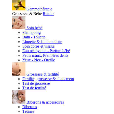
Gemmothérapie
Grossesse & Bébé
Retour
Soin bébé
Shampoing
Bain - Toilette
Lingette & lait de toilette
Soin corps et visage
Eau nettoyante - Parfum bébé
Petits maux, Premières dents
Yeux - Nez - Oreille
Grossesse & fertilité
Fertilité, grossesse & allaitement
Test de grossesse
Test de fertilité
Biberons & accessoires
Biberons
Tétines