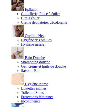
Epilation
Coutellerie, Pince à épiler
Cire à épiler
Crème dépilatoire, décolorante
Oreille - Nez
Hygiène des oreilles
Hygiène nasale
Bain Douche
Shampoing douche
Gel, crème et huile de douche
Savon - Pain
Hygiène intime
Lingettes intimes
Toilette - Soins
Protections féminines
Incontinence