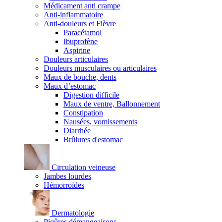
Médicament anti crampe
Anti-inflammatoire
Anti-douleurs et Fièvre
Paracétamol
Ibuprofène
Aspirine
Douleurs articulaires
Douleurs musculaires ou articulaires
Maux de bouche, dents
Maux d’estomac
Digestion difficile
Maux de ventre, Ballonnement
Constipation
Nausées, vomissements
Diarrhée
Brûlures d'estomac
Circulation veineuse
Jambes lourdes
Hémorroïdes
Dermatologie
Piqûres démangeaisons