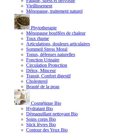
Fatigue, stress et nervosité
Vieillissement
Ménopause, traitement naturel
Phytotherapie
Ménopause bouffées de chaleur
Toux rhume
Articulations, douleurs articulaires
Sommeil Stress Moral
Tonus, défenses naturelles
Fonction Urinaire
Circulation Protection
Détox, Minceur
Transit, Confort digestif
Cholesterol
Beauté de la peau
Cosmétique Bio
Hydratant Bio
Démaquillant nettoyant Bio
Soins corps Bio
Stick lèvres Bio
Contour des Yeux Bio