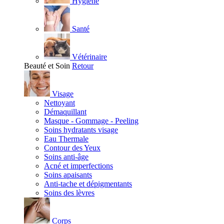
Hygiène
Santé
Vétérinaire
Beauté et Soin
Retour
Visage
Nettoyant
Démaquillant
Masque - Gommage - Peeling
Soins hydratants visage
Eau Thermale
Contour des Yeux
Soins anti-âge
Acné et imperfections
Soins apaisants
Anti-tache et dépigmentants
Soins des lèvres
Corps