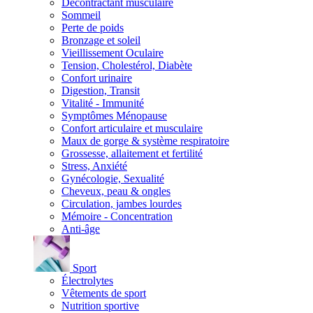
Décontractant musculaire
Sommeil
Perte de poids
Bronzage et soleil
Vieillissement Oculaire
Tension, Cholestérol, Diabète
Confort urinaire
Digestion, Transit
Vitalité - Immunité
Symptômes Ménopause
Confort articulaire et musculaire
Maux de gorge & système respiratoire
Grossesse, allaitement et fertilité
Stress, Anxiété
Gynécologie, Sexualité
Cheveux, peau & ongles
Circulation, jambes lourdes
Mémoire - Concentration
Anti-âge
Sport
Électrolytes
Vêtements de sport
Nutrition sportive