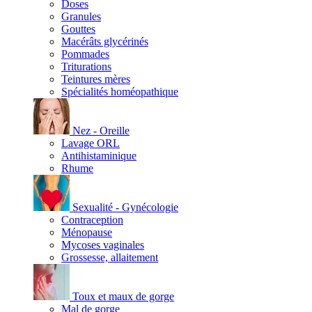
Doses
Granules
Gouttes
Macérâts glycérinés
Pommades
Triturations
Teintures mères
Spécialités homéopathique
Nez - Oreille
Lavage ORL
Antihistaminique
Rhume
Sexualité - Gynécologie
Contraception
Ménopause
Mycoses vaginales
Grossesse, allaitement
Toux et maux de gorge
Mal de gorge