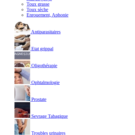
Toux grasse
Toux sèche
Enrouement, Aphonie
Antiparasitaires
Etat grippal
Oligothérapie
Ophtalmologie
Prostate
Sevrage Tabagique
Troubles urinaires