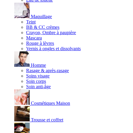
Maquillage
Teint
BB & CC crèmes
Crayon, Ombre à paupière
Mascara
Rouge à lèvres
Vernis à ongles et dissolvants
Homme
Rasage & après-rasage
Soins visage
Soin corps
Soin anti-âge
Cosmétiques Maison
Trousse et coffret