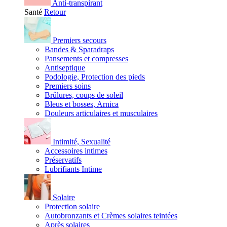
Anti-transpirant
Santé
Retour
Premiers secours
Bandes & Sparadraps
Pansements et compresses
Antiseptique
Podologie, Protection des pieds
Premiers soins
Brûlures, coups de soleil
Bleus et bosses, Arnica
Douleurs articulaires et musculaires
Intimité, Sexualité
Accessoires intimes
Préservatifs
Lubrifiants Intime
Solaire
Protection solaire
Autobronzants et Crèmes solaires teintées
Après solaires