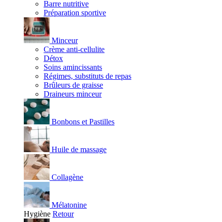
Barre nutritive
Préparation sportive
Minceur
Crème anti-cellulite
Détox
Soins amincissants
Régimes, substituts de repas
Brûleurs de graisse
Draineurs minceur
Bonbons et Pastilles
Huile de massage
Collagène
Mélatonine
Hygiène
Retour