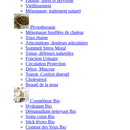
Fatigue, stress et nervosité
Vieillissement
Ménopause, traitement naturel
Phytotherapie
Ménopause bouffées de chaleur
Toux rhume
Articulations, douleurs articulaires
Sommeil Stress Moral
Tonus, défenses naturelles
Fonction Urinaire
Circulation Protection
Détox, Minceur
Transit, Confort digestif
Cholesterol
Beauté de la peau
Cosmétique Bio
Hydratant Bio
Démaquillant nettoyant Bio
Soins corps Bio
Stick lèvres Bio
Contour des Yeux Bio