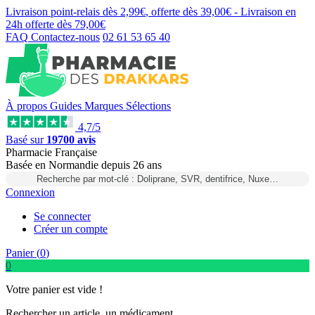
Livraison point-relais dès
2,99€
, offerte dès
39,00€
- Livraison en
24h
offerte dès
79,00€
FAQ
Contactez-nous
02 61 53 65 40
À propos
Guides
Marques
Sélections
4,7/5
Basé sur
19700 avis
Pharmacie Française
Basée
en Normandie
depuis
26 ans
Recherche par mot-clé : Doliprane, SVR, dentifrice, Nuxe…
Connexion
Se connecter
Créer un compte
Panier (
0
)
0
Votre panier est vide !
Rechercher un article, un médicament...