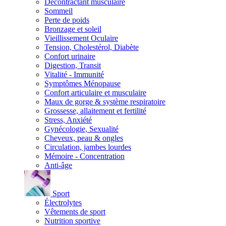
Décontractant musculaire
Sommeil
Perte de poids
Bronzage et soleil
Vieillissement Oculaire
Tension, Cholestérol, Diabète
Confort urinaire
Digestion, Transit
Vitalité - Immunité
Symptômes Ménopause
Confort articulaire et musculaire
Maux de gorge & système respiratoire
Grossesse, allaitement et fertilité
Stress, Anxiété
Gynécologie, Sexualité
Cheveux, peau & ongles
Circulation, jambes lourdes
Mémoire - Concentration
Anti-âge
Sport
Électrolytes
Vêtements de sport
Nutrition sportive