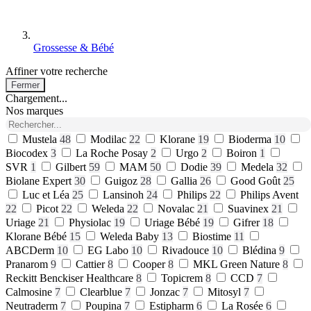
Grossesse & Bébé
Affiner votre recherche
Fermer
Chargement...
Nos marques
Mustela
48
Modilac
22
Klorane
19
Bioderma
10
Biocodex
3
La Roche Posay
2
Urgo
2
Boiron
1
SVR
1
Gilbert
59
MAM
50
Dodie
39
Medela
32
Biolane Expert
30
Guigoz
28
Gallia
26
Good Goût
25
Luc et Léa
25
Lansinoh
24
Philips
22
Philips Avent
22
Picot
22
Weleda
22
Novalac
21
Suavinex
21
Uriage
21
Physiolac
19
Uriage Bébé
19
Gifrer
18
Klorane Bébé
15
Weleda Baby
13
Biostime
11
ABCDerm
10
EG Labo
10
Rivadouce
10
Blédina
9
Pranarom
9
Cattier
8
Cooper
8
MKL Green Nature
8
Reckitt Benckiser Healthcare
8
Topicrem
8
CCD
7
Calmosine
7
Clearblue
7
Jonzac
7
Mitosyl
7
Neutraderm
7
Poupina
7
Estipharm
6
La Rosée
6