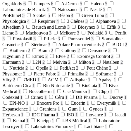
Orgakiddy
6
Pampers
6
A-Derma
5
Haleon
5
Laboratoires de Biarritz
5
Natessance
5
Nestlé
5
ProRhinel
5
Sicobel
5
Béaba
4
Green Tribu
4
Physiologica
4
Respimer
4
3 Chênes
3
Alphanova
3
Alvadiem
3
Bausch and Lomb
3
Biosynex
3
Effik
3
Lierac
3
Machouyou
3
Melicare
3
Pediakid
3
Perifit
3
Phytolastil
3
PiLeJe
3
Puressentiel
3
Somatoline
Cosmetic
3
Stérimar
3
Adare Pharmaceuticals
2
Bi Oil
2
Biotherm
2
Braun
2
Cottony
2
Densmore
2
Elgydium
2
Elmex
2
Elvie
2
Exomega Control
2
Hartmann
2
L2N
2
Melvita
2
Milton
2
Natalben
2
Nutricia
2
Opella
2
PediAct
2
Petit Chêne
2
Physiomer
2
Pierre Fabre
2
Primalba
2
Soframar
2
Vitry
2
7MED
1
ACM
1
Adisphar
1
Apaisyl
1
Bariéderm Cica
1
Bio Nutrisanté
1
BioGaia
1
Bivea
Medical
1
Buccotherm
1
CicaManuka
1
Clipp
1
Codexial
1
Crinex
1
Céru
1
DB Pharma
1
Ducray
1
EPI-NO
1
Enocare Pro
1
Eucerin
1
Everymilk
1
Expanscience
1
Granions
1
Gum
1
Gyneas
1
Herbesan
1
IDC Pharma
1
ISO
1
Inovance
1
Jacadi
1
Kelual
1
Kneipp
1
LBS Médical
1
Laboratoire
Lescuyer
1
Laboratoires Fumouze
1
Lactibiane
1