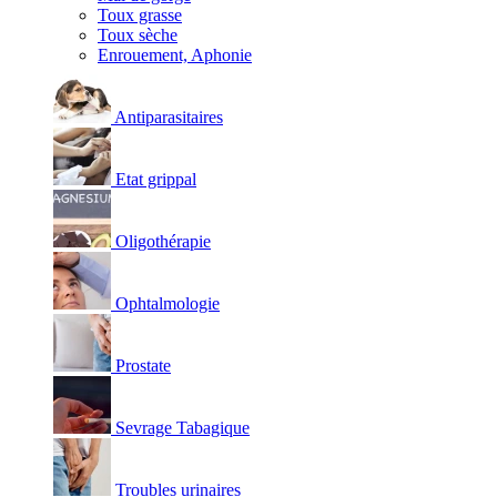
Toux grasse
Toux sèche
Enrouement, Aphonie
Antiparasitaires
Etat grippal
Oligothérapie
Ophtalmologie
Prostate
Sevrage Tabagique
Troubles urinaires