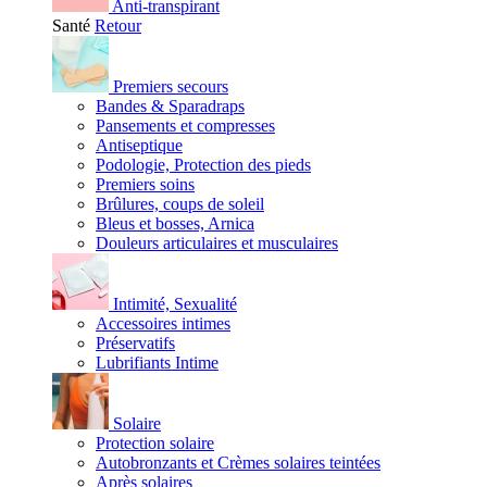
Anti-transpirant
Santé
Retour
Premiers secours
Bandes & Sparadraps
Pansements et compresses
Antiseptique
Podologie, Protection des pieds
Premiers soins
Brûlures, coups de soleil
Bleus et bosses, Arnica
Douleurs articulaires et musculaires
Intimité, Sexualité
Accessoires intimes
Préservatifs
Lubrifiants Intime
Solaire
Protection solaire
Autobronzants et Crèmes solaires teintées
Après solaires