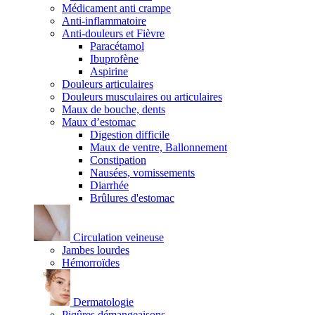
Médicament anti crampe
Anti-inflammatoire
Anti-douleurs et Fièvre
Paracétamol
Ibuprofène
Aspirine
Douleurs articulaires
Douleurs musculaires ou articulaires
Maux de bouche, dents
Maux d’estomac
Digestion difficile
Maux de ventre, Ballonnement
Constipation
Nausées, vomissements
Diarrhée
Brûlures d'estomac
Circulation veineuse
Jambes lourdes
Hémorroïdes
Dermatologie
Piqûres démangeaisons