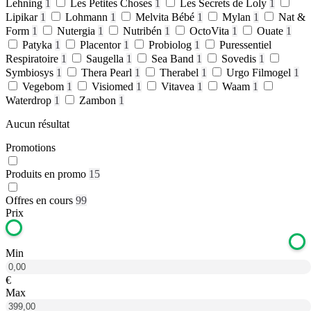
Lehning
1
Les Petites Choses
1
Les Secrets de Loly
1
Lipikar
1
Lohmann
1
Melvita Bébé
1
Mylan
1
Nat &
Form
1
Nutergia
1
Nutribén
1
OctoVita
1
Ouate
1
Patyka
1
Placentor
1
Probiolog
1
Puressentiel
Respiratoire
1
Saugella
1
Sea Band
1
Sovedis
1
Symbiosys
1
Thera Pearl
1
Therabel
1
Urgo Filmogel
1
Vegebom
1
Visiomed
1
Vitavea
1
Waam
1
Waterdrop
1
Zambon
1
Aucun résultat
Promotions
Produits en promo
15
Offres en cours
99
Prix
Min
€
Max