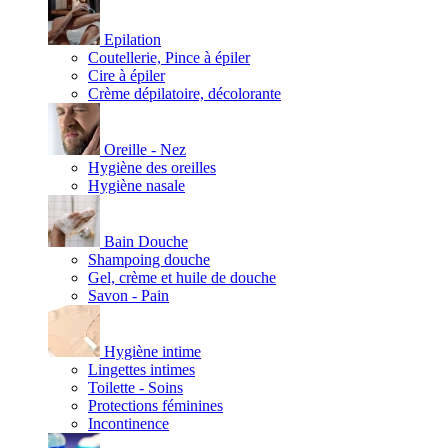
Epilation
Coutellerie, Pince à épiler
Cire à épiler
Crème dépilatoire, décolorante
Oreille - Nez
Hygiène des oreilles
Hygiène nasale
Bain Douche
Shampoing douche
Gel, crème et huile de douche
Savon - Pain
Hygiène intime
Lingettes intimes
Toilette - Soins
Protections féminines
Incontinence