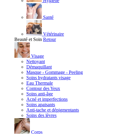
Hygiène
Santé
Vétérinaire
Beauté et Soin
Retour
Visage
Nettoyant
Démaquillant
Masque - Gommage - Peeling
Soins hydratants visage
Eau Thermale
Contour des Yeux
Soins anti-âge
Acné et imperfections
Soins apaisants
Anti-tache et dépigmentants
Soins des lèvres
Corps