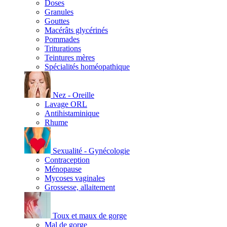
Doses
Granules
Gouttes
Macérâts glycérinés
Pommades
Triturations
Teintures mères
Spécialités homéopathique
Nez - Oreille
Lavage ORL
Antihistaminique
Rhume
Sexualité - Gynécologie
Contraception
Ménopause
Mycoses vaginales
Grossesse, allaitement
Toux et maux de gorge
Mal de gorge