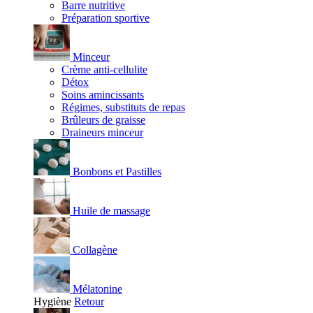
Barre nutritive
Préparation sportive
Minceur
Crème anti-cellulite
Détox
Soins amincissants
Régimes, substituts de repas
Brûleurs de graisse
Draineurs minceur
Bonbons et Pastilles
Huile de massage
Collagène
Mélatonine
Hygiène
Retour