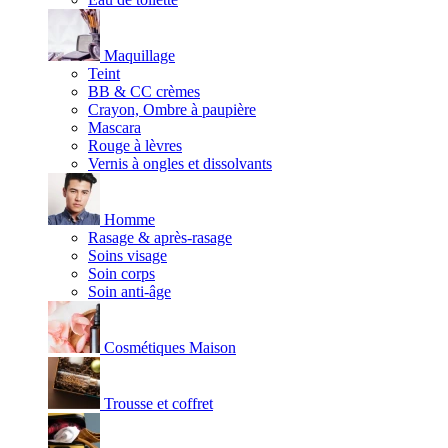
Maquillage
Teint
BB & CC crèmes
Crayon, Ombre à paupière
Mascara
Rouge à lèvres
Vernis à ongles et dissolvants
Homme
Rasage & après-rasage
Soins visage
Soin corps
Soin anti-âge
Cosmétiques Maison
Trousse et coffret