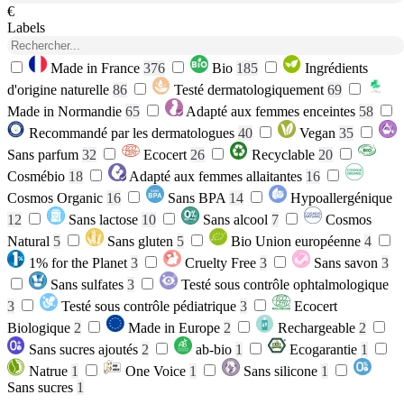
€
Labels
Made in France
376
Bio
185
Ingrédients
d'origine naturelle
86
Testé dermatologiquement
69
Made in Normandie
65
Adapté aux femmes enceintes
58
Recommandé par les dermatologues
40
Vegan
35
Sans parfum
32
Ecocert
26
Recyclable
20
Cosmébio
18
Adapté aux femmes allaitantes
16
Cosmos Organic
16
Sans BPA
14
Hypoallergénique
12
Sans lactose
10
Sans alcool
7
Cosmos
Natural
5
Sans gluten
5
Bio Union européenne
4
1% for the Planet
3
Cruelty Free
3
Sans savon
3
Sans sulfates
3
Testé sous contrôle ophtalmologique
3
Testé sous contrôle pédiatrique
3
Ecocert
Biologique
2
Made in Europe
2
Rechargeable
2
Sans sucres ajoutés
2
ab-bio
1
Ecogarantie
1
Natrue
1
One Voice
1
Sans silicone
1
Sans sucres
1