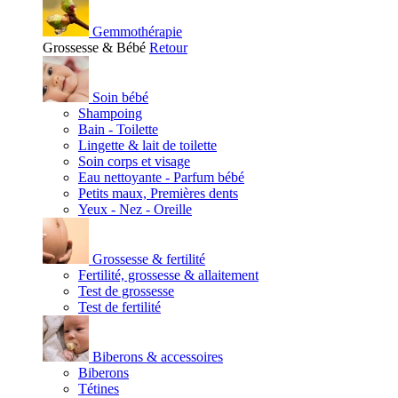
Gemmothérapie
Grossesse & Bébé
Retour
Soin bébé
Shampoing
Bain - Toilette
Lingette & lait de toilette
Soin corps et visage
Eau nettoyante - Parfum bébé
Petits maux, Premières dents
Yeux - Nez - Oreille
Grossesse & fertilité
Fertilité, grossesse & allaitement
Test de grossesse
Test de fertilité
Biberons & accessoires
Biberons
Tétines