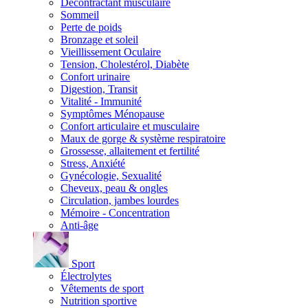
Décontractant musculaire
Sommeil
Perte de poids
Bronzage et soleil
Vieillissement Oculaire
Tension, Cholestérol, Diabète
Confort urinaire
Digestion, Transit
Vitalité - Immunité
Symptômes Ménopause
Confort articulaire et musculaire
Maux de gorge & système respiratoire
Grossesse, allaitement et fertilité
Stress, Anxiété
Gynécologie, Sexualité
Cheveux, peau & ongles
Circulation, jambes lourdes
Mémoire - Concentration
Anti-âge
Sport
Électrolytes
Vêtements de sport
Nutrition sportive