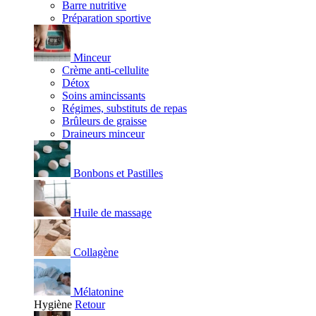
Barre nutritive
Préparation sportive
Minceur
Crème anti-cellulite
Détox
Soins amincissants
Régimes, substituts de repas
Brûleurs de graisse
Draineurs minceur
Bonbons et Pastilles
Huile de massage
Collagène
Mélatonine
Hygiène
Retour