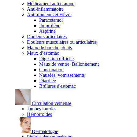
Médicament anti crampe
Anti-inflammatoire
Anti-douleurs et Fièvre
Paracétamol
Ibuprofène
Aspirine
Douleurs articulaires
Douleurs musculaires ou articulaires
Maux de bouche, dents
Maux d’estomac
Digestion difficile
Maux de ventre, Ballonnement
Constipation
Nausées, vomissements
Diarrhée
Brûlures d'estomac
Circulation veineuse
Jambes lourdes
Hémorroïdes
Dermatologie
Piqûres démangeaisons