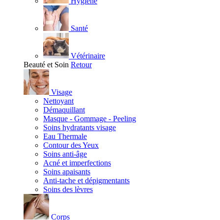
Hygiène
Santé
Vétérinaire
Beauté et Soin
Retour
Visage
Nettoyant
Démaquillant
Masque - Gommage - Peeling
Soins hydratants visage
Eau Thermale
Contour des Yeux
Soins anti-âge
Acné et imperfections
Soins apaisants
Anti-tache et dépigmentants
Soins des lèvres
Corps