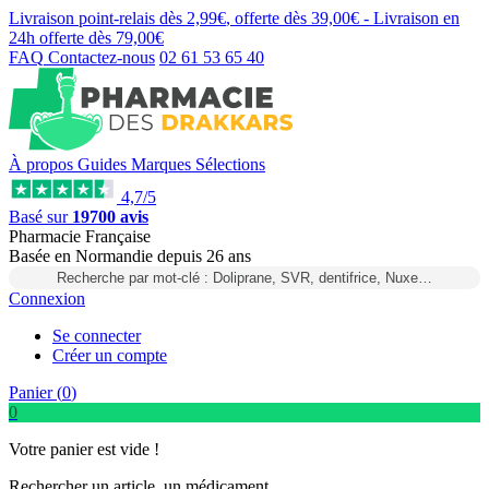
Livraison point-relais dès
2,99€
, offerte dès
39,00€
- Livraison en
24h
offerte dès
79,00€
FAQ
Contactez-nous
02 61 53 65 40
À propos
Guides
Marques
Sélections
4,7/5
Basé sur
19700 avis
Pharmacie Française
Basée
en Normandie
depuis
26 ans
Recherche par mot-clé : Doliprane, SVR, dentifrice, Nuxe…
Connexion
Se connecter
Créer un compte
Panier (
0
)
0
Votre panier est vide !
Rechercher un article, un médicament...