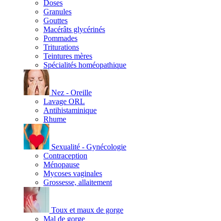
Doses
Granules
Gouttes
Macérâts glycérinés
Pommades
Triturations
Teintures mères
Spécialités homéopathique
Nez - Oreille
Lavage ORL
Antihistaminique
Rhume
Sexualité - Gynécologie
Contraception
Ménopause
Mycoses vaginales
Grossesse, allaitement
Toux et maux de gorge
Mal de gorge