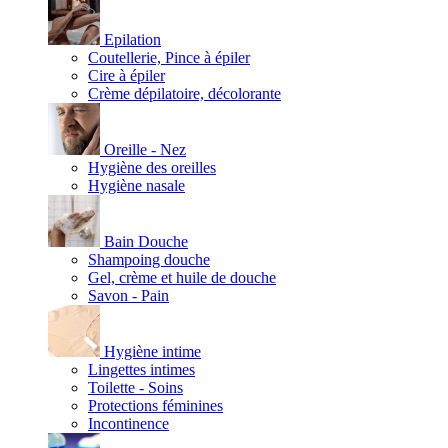
Epilation
Coutellerie, Pince à épiler
Cire à épiler
Crème dépilatoire, décolorante
Oreille - Nez
Hygiène des oreilles
Hygiène nasale
Bain Douche
Shampoing douche
Gel, crème et huile de douche
Savon - Pain
Hygiène intime
Lingettes intimes
Toilette - Soins
Protections féminines
Incontinence