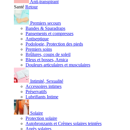
Anti-transpirant
Santé
Retour
Premiers secours
Bandes & Sparadraps
Pansements et compresses
Antiseptique
Podologie, Protection des pieds
Premiers soins
Brûlures, coups de soleil
Bleus et bosses, Arnica
Douleurs articulaires et musculaires
Intimité, Sexualité
Accessoires intimes
Préservatifs
Lubrifiants Intime
Solaire
Protection solaire
Autobronzants et Crèmes solaires teintées
Après solaires