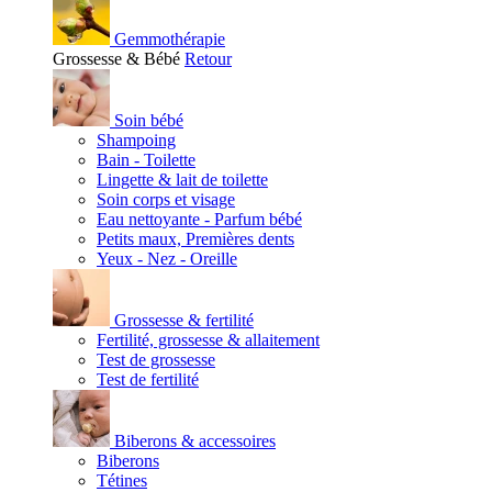
Gemmothérapie
Grossesse & Bébé
Retour
Soin bébé
Shampoing
Bain - Toilette
Lingette & lait de toilette
Soin corps et visage
Eau nettoyante - Parfum bébé
Petits maux, Premières dents
Yeux - Nez - Oreille
Grossesse & fertilité
Fertilité, grossesse & allaitement
Test de grossesse
Test de fertilité
Biberons & accessoires
Biberons
Tétines