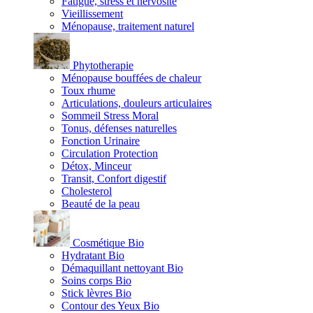
Fatigue, stress et nervosité
Vieillissement
Ménopause, traitement naturel
Phytotherapie
Ménopause bouffées de chaleur
Toux rhume
Articulations, douleurs articulaires
Sommeil Stress Moral
Tonus, défenses naturelles
Fonction Urinaire
Circulation Protection
Détox, Minceur
Transit, Confort digestif
Cholesterol
Beauté de la peau
Cosmétique Bio
Hydratant Bio
Démaquillant nettoyant Bio
Soins corps Bio
Stick lèvres Bio
Contour des Yeux Bio