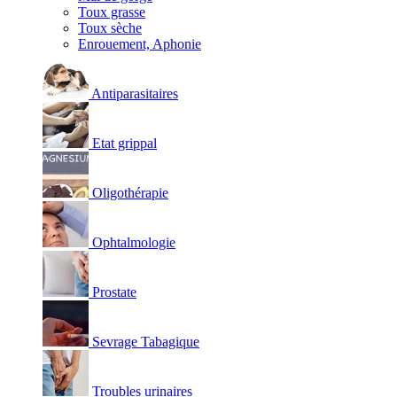
Toux grasse
Toux sèche
Enrouement, Aphonie
Antiparasitaires
Etat grippal
Oligothérapie
Ophtalmologie
Prostate
Sevrage Tabagique
Troubles urinaires