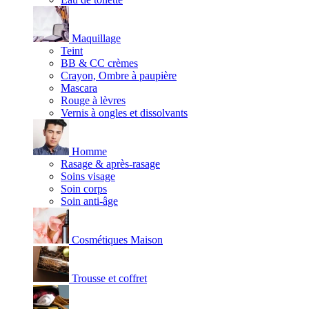
Maquillage
Teint
BB & CC crèmes
Crayon, Ombre à paupière
Mascara
Rouge à lèvres
Vernis à ongles et dissolvants
Homme
Rasage & après-rasage
Soins visage
Soin corps
Soin anti-âge
Cosmétiques Maison
Trousse et coffret