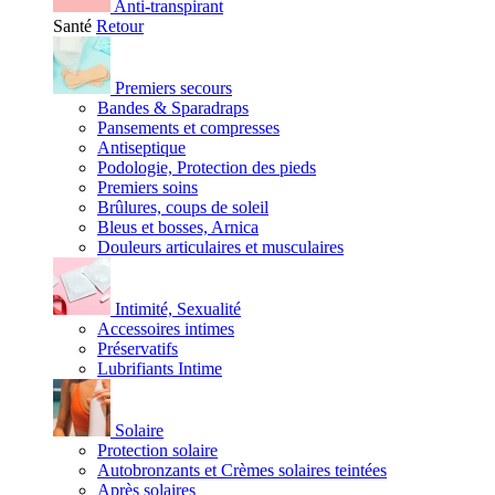
Anti-transpirant
Santé
Retour
Premiers secours
Bandes & Sparadraps
Pansements et compresses
Antiseptique
Podologie, Protection des pieds
Premiers soins
Brûlures, coups de soleil
Bleus et bosses, Arnica
Douleurs articulaires et musculaires
Intimité, Sexualité
Accessoires intimes
Préservatifs
Lubrifiants Intime
Solaire
Protection solaire
Autobronzants et Crèmes solaires teintées
Après solaires