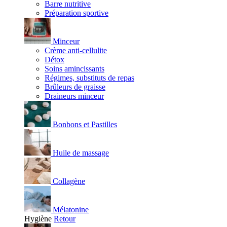
Barre nutritive
Préparation sportive
Minceur
Crème anti-cellulite
Détox
Soins amincissants
Régimes, substituts de repas
Brûleurs de graisse
Draineurs minceur
Bonbons et Pastilles
Huile de massage
Collagène
Mélatonine
Hygiène
Retour