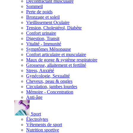
Décontractant musculaire
Sommeil
Perte de poids
Bronzage et soleil
Vieillissement Oculaire
Tension, Cholestérol, Diabète
Confort urinaire
Digestion, Transit
Vitalité - Immunité
Symptômes Ménopause
Confort articulaire et musculaire
Maux de gorge & système respiratoire
Grossesse, allaitement et fertilité
Stress, Anxiété
Gynécologie, Sexualité
Cheveux, peau & ongles
Circulation, jambes lourdes
Mémoire - Concentration
Anti-âge
Sport
Électrolytes
Vêtements de sport
Nutrition sportive