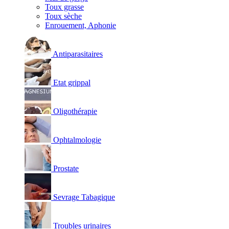
Toux grasse
Toux sèche
Enrouement, Aphonie
Antiparasitaires
Etat grippal
Oligothérapie
Ophtalmologie
Prostate
Sevrage Tabagique
Troubles urinaires