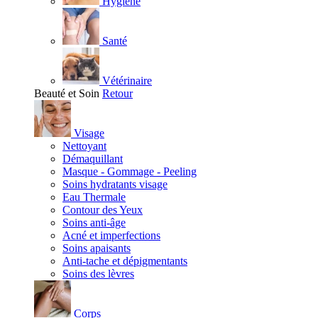
Hygiène
Santé
Vétérinaire
Beauté et Soin
Retour
Visage
Nettoyant
Démaquillant
Masque - Gommage - Peeling
Soins hydratants visage
Eau Thermale
Contour des Yeux
Soins anti-âge
Acné et imperfections
Soins apaisants
Anti-tache et dépigmentants
Soins des lèvres
Corps