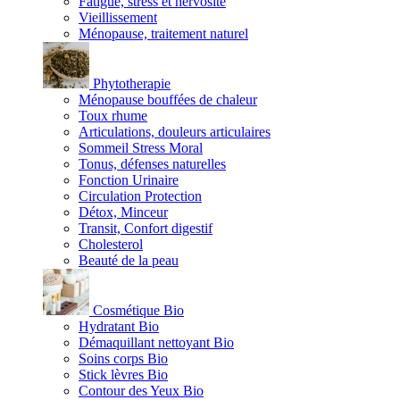
Fatigue, stress et nervosité
Vieillissement
Ménopause, traitement naturel
Phytotherapie
Ménopause bouffées de chaleur
Toux rhume
Articulations, douleurs articulaires
Sommeil Stress Moral
Tonus, défenses naturelles
Fonction Urinaire
Circulation Protection
Détox, Minceur
Transit, Confort digestif
Cholesterol
Beauté de la peau
Cosmétique Bio
Hydratant Bio
Démaquillant nettoyant Bio
Soins corps Bio
Stick lèvres Bio
Contour des Yeux Bio