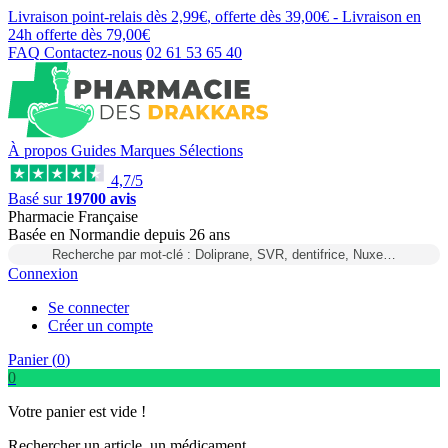
Livraison point-relais dès
2,99€
, offerte dès
39,00€
- Livraison en
24h
offerte dès
79,00€
FAQ
Contactez-nous
02 61 53 65 40
À propos
Guides
Marques
Sélections
4,7/5
Basé sur
19700 avis
Pharmacie Française
Basée
en Normandie
depuis
26 ans
Recherche par mot-clé : Doliprane, SVR, dentifrice, Nuxe…
Connexion
Se connecter
Créer un compte
Panier (
0
)
0
Votre panier est vide !
Rechercher un article, un médicament...