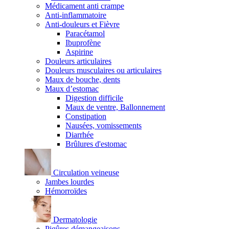
Médicament anti crampe
Anti-inflammatoire
Anti-douleurs et Fièvre
Paracétamol
Ibuprofène
Aspirine
Douleurs articulaires
Douleurs musculaires ou articulaires
Maux de bouche, dents
Maux d’estomac
Digestion difficile
Maux de ventre, Ballonnement
Constipation
Nausées, vomissements
Diarrhée
Brûlures d'estomac
Circulation veineuse
Jambes lourdes
Hémorroïdes
Dermatologie
Piqûres démangeaisons