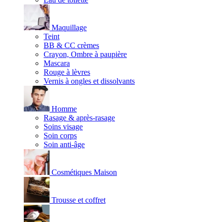
Maquillage
Teint
BB & CC crèmes
Crayon, Ombre à paupière
Mascara
Rouge à lèvres
Vernis à ongles et dissolvants
Homme
Rasage & après-rasage
Soins visage
Soin corps
Soin anti-âge
Cosmétiques Maison
Trousse et coffret