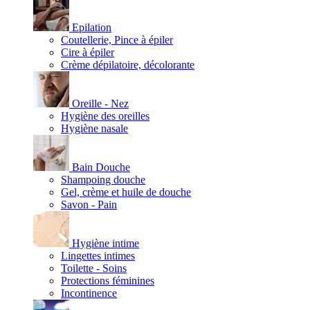
Epilation
Coutellerie, Pince à épiler
Cire à épiler
Crème dépilatoire, décolorante
Oreille - Nez
Hygiène des oreilles
Hygiène nasale
Bain Douche
Shampoing douche
Gel, crème et huile de douche
Savon - Pain
Hygiène intime
Lingettes intimes
Toilette - Soins
Protections féminines
Incontinence