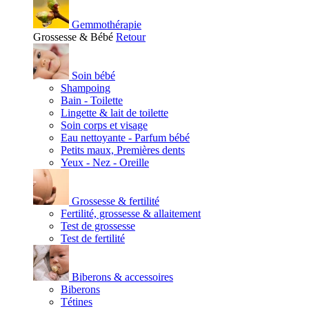
Gemmothérapie
Grossesse & Bébé
Retour
Soin bébé
Shampoing
Bain - Toilette
Lingette & lait de toilette
Soin corps et visage
Eau nettoyante - Parfum bébé
Petits maux, Premières dents
Yeux - Nez - Oreille
Grossesse & fertilité
Fertilité, grossesse & allaitement
Test de grossesse
Test de fertilité
Biberons & accessoires
Biberons
Tétines