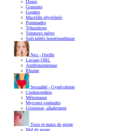
Doses
Granules
Gouttes
Macérâts glycérinés
Pommades
Triturations
Teintures mères
Spécialités homéopathique
Nez - Oreille
Lavage ORL
Antihistaminique
Rhume
Sexualité - Gynécologie
Contraception
Ménopause
Mycoses vaginales
Grossesse, allaitement
Toux et maux de gorge
Mal de gorge