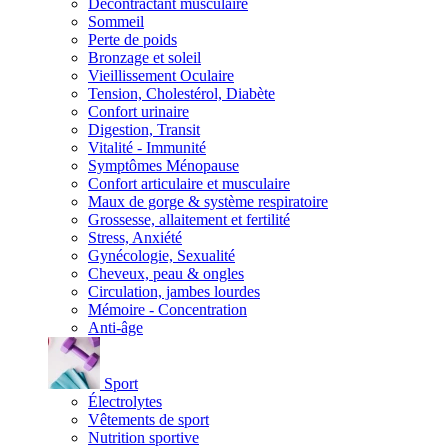
Décontractant musculaire
Sommeil
Perte de poids
Bronzage et soleil
Vieillissement Oculaire
Tension, Cholestérol, Diabète
Confort urinaire
Digestion, Transit
Vitalité - Immunité
Symptômes Ménopause
Confort articulaire et musculaire
Maux de gorge & système respiratoire
Grossesse, allaitement et fertilité
Stress, Anxiété
Gynécologie, Sexualité
Cheveux, peau & ongles
Circulation, jambes lourdes
Mémoire - Concentration
Anti-âge
Sport
Électrolytes
Vêtements de sport
Nutrition sportive