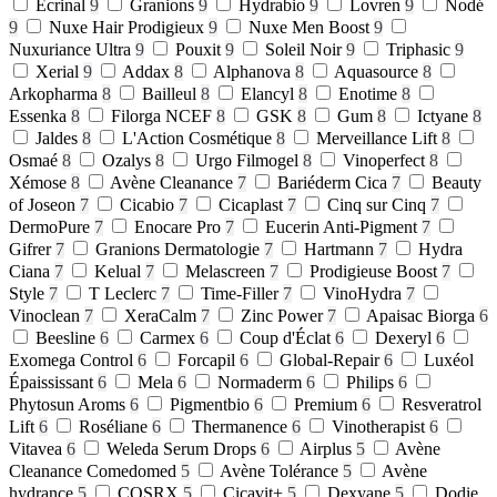
Ecrinal
9
Granions
9
Hydrabio
9
Lovren
9
Nodé
9
Nuxe Hair Prodigieux
9
Nuxe Men Boost
9
Nuxuriance Ultra
9
Pouxit
9
Soleil Noir
9
Triphasic
9
Xerial
9
Addax
8
Alphanova
8
Aquasource
8
Arkopharma
8
Bailleul
8
Elancyl
8
Enotime
8
Essenka
8
Filorga NCEF
8
GSK
8
Gum
8
Ictyane
8
Jaldes
8
L'Action Cosmétique
8
Merveillance Lift
8
Osmaé
8
Ozalys
8
Urgo Filmogel
8
Vinoperfect
8
Xémose
8
Avène Cleanance
7
Bariéderm Cica
7
Beauty
of Joseon
7
Cicabio
7
Cicaplast
7
Cinq sur Cinq
7
DermoPure
7
Enocare Pro
7
Eucerin Anti-Pigment
7
Gifrer
7
Granions Dermatologie
7
Hartmann
7
Hydra
Ciana
7
Kelual
7
Melascreen
7
Prodigieuse Boost
7
Style
7
T Leclerc
7
Time-Filler
7
VinoHydra
7
Vinoclean
7
XeraCalm
7
Zinc Power
7
Apaisac Biorga
6
Beesline
6
Carmex
6
Coup d'Éclat
6
Dexeryl
6
Exomega Control
6
Forcapil
6
Global-Repair
6
Luxéol
Épaississant​
6
Mela
6
Normaderm
6
Philips
6
Phytosun Aroms
6
Pigmentbio
6
Premium
6
Resveratrol
Lift
6
Roséliane
6
Thermanence
6
Vinotherapist
6
Vitavea
6
Weleda Serum Drops
6
Airplus
5
Avène
Cleanance Comedomed
5
Avène Tolérance
5
Avène
hydrance
5
COSRX
5
Cicavit+
5
Dexyane
5
Dodie