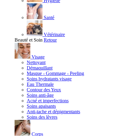
Hygiène
Santé
Vétérinaire
Beauté et Soin
Retour
Visage
Nettoyant
Démaquillant
Masque - Gommage - Peeling
Soins hydratants visage
Eau Thermale
Contour des Yeux
Soins anti-âge
Acné et imperfections
Soins apaisants
Anti-tache et dépigmentants
Soins des lèvres
Corps