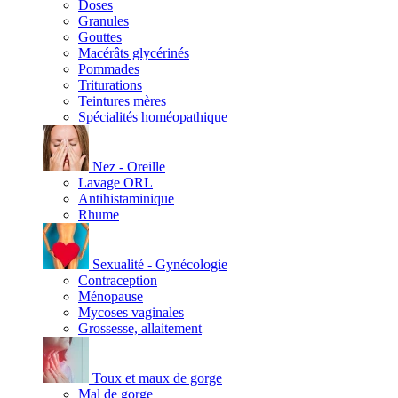
Doses
Granules
Gouttes
Macérâts glycérinés
Pommades
Triturations
Teintures mères
Spécialités homéopathique
Nez - Oreille
Lavage ORL
Antihistaminique
Rhume
Sexualité - Gynécologie
Contraception
Ménopause
Mycoses vaginales
Grossesse, allaitement
Toux et maux de gorge
Mal de gorge