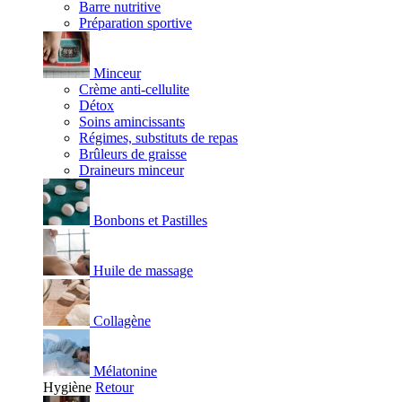
Barre nutritive
Préparation sportive
Minceur
Crème anti-cellulite
Détox
Soins amincissants
Régimes, substituts de repas
Brûleurs de graisse
Draineurs minceur
Bonbons et Pastilles
Huile de massage
Collagène
Mélatonine
Hygiène
Retour