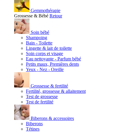
Gemmothérapie
Grossesse & Bébé
Retour
Soin bébé
Shampoing
Bain - Toilette
Lingette & lait de toilette
Soin corps et visage
Eau nettoyante - Parfum bébé
Petits maux, Premières dents
Yeux - Nez - Oreille
Grossesse & fertilité
Fertilité, grossesse & allaitement
Test de grossesse
Test de fertilité
Biberons & accessoires
Biberons
Tétines