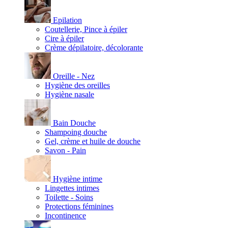
Epilation
Coutellerie, Pince à épiler
Cire à épiler
Crème dépilatoire, décolorante
Oreille - Nez
Hygiène des oreilles
Hygiène nasale
Bain Douche
Shampoing douche
Gel, crème et huile de douche
Savon - Pain
Hygiène intime
Lingettes intimes
Toilette - Soins
Protections féminines
Incontinence