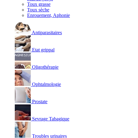
Toux grasse
Toux sèche
Enrouement, Aphonie
Antiparasitaires
Etat grippal
Oligothérapie
Ophtalmologie
Prostate
Sevrage Tabagique
Troubles urinaires