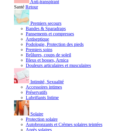
Anti-transpirant
Santé
Retour
Premiers secours
Bandes & Sparadraps
Pansements et compresses
Antiseptique
Podologie, Protection des pieds
Premiers soins
Brûlures, coups de soleil
Bleus et bosses, Arnica
Douleurs articulaires et musculaires
Intimité, Sexualité
Accessoires intimes
Préservatifs
Lubrifiants Intime
Solaire
Protection solaire
Autobronzants et Crèmes solaires teintées
Après solaires