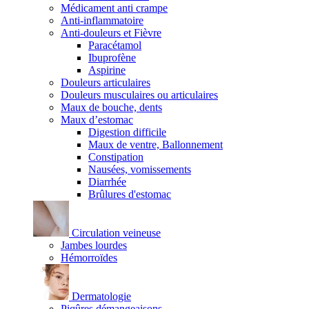
Médicament anti crampe
Anti-inflammatoire
Anti-douleurs et Fièvre
Paracétamol
Ibuprofène
Aspirine
Douleurs articulaires
Douleurs musculaires ou articulaires
Maux de bouche, dents
Maux d’estomac
Digestion difficile
Maux de ventre, Ballonnement
Constipation
Nausées, vomissements
Diarrhée
Brûlures d'estomac
Circulation veineuse
Jambes lourdes
Hémorroïdes
Dermatologie
Piqûres démangeaisons