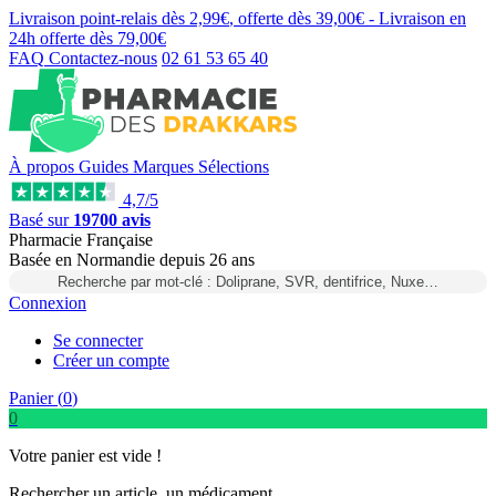
Livraison point-relais dès
2,99€
, offerte dès
39,00€
- Livraison en
24h
offerte dès
79,00€
FAQ
Contactez-nous
02 61 53 65 40
À propos
Guides
Marques
Sélections
4,7/5
Basé sur
19700 avis
Pharmacie Française
Basée
en Normandie
depuis
26 ans
Recherche par mot-clé : Doliprane, SVR, dentifrice, Nuxe…
Connexion
Se connecter
Créer un compte
Panier (
0
)
0
Votre panier est vide !
Rechercher un article, un médicament...