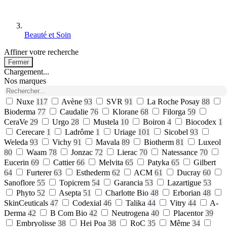
Beauté et Soin
Affiner votre recherche
Fermer
Chargement...
Nos marques
Nuxe
117
Avène
93
SVR
91
La Roche Posay
88
Bioderma
77
Caudalie
76
Klorane
68
Filorga
59
CeraVe
29
Urgo
28
Mustela
10
Boiron
4
Biocodex
1
Cerecare
1
Ladrôme
1
Uriage
101
Sicobel
93
Weleda
93
Vichy
91
Mavala
89
Biotherm
81
Luxeol
80
Waam
78
Jonzac
72
Lierac
70
Natessance
70
Eucerin
69
Cattier
66
Melvita
65
Patyka
65
Gilbert
64
Furterer
63
Esthederm
62
ACM
61
Ducray
60
Sanoflore
55
Topicrem
54
Garancia
53
Lazartigue
53
Phyto
52
Asepta
51
Charlotte Bio
48
Erborian
48
SkinCeuticals
47
Codexial
46
Talika
44
Vitry
44
A-
Derma
42
B Com Bio
42
Neutrogena
40
Placentor
39
Embryolisse
38
Hei Poa
38
RoC
35
Même
34