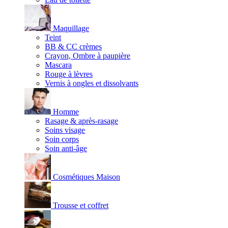
Maquillage
Teint
BB & CC crèmes
Crayon, Ombre à paupière
Mascara
Rouge à lèvres
Vernis à ongles et dissolvants
Homme
Rasage & après-rasage
Soins visage
Soin corps
Soin anti-âge
Cosmétiques Maison
Trousse et coffret