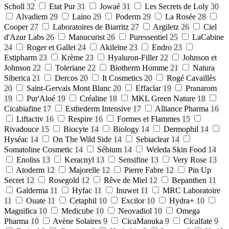
Scholl
32
Etat Pur
31
Jowaé
31
Les Secrets de Loly
30
Alvadiem
29
Laino
29
Poderm
29
La Rosée
28
Cooper
27
Laboratoires de Biarritz
27
Argiletz
26
Ciel
d'Azur Labs
26
Manucurist
26
Puressentiel
25
LaCabine
24
Roger et Gallet
24
Akileïne
23
Endro
23
Estipharm
23
Krème
23
Hyaluron-Filler
22
Johnson et
Johnson
22
Toleriane
22
Biotherm Homme
21
Natura
Siberica
21
Dercos
20
It Cosmetics
20
Rogé Cavaillès
20
Saint-Gervais Mont Blanc
20
Effaclar
19
Pranarom
19
Pur'Aloé
19
Créaline
18
MKL Green Nature
18
Cicabiafine
17
Esthederm Intensive
17
Alliance Pharma
16
Liftactiv
16
Respire
16
Formes et Flammes
15
Rivadouce
15
Biocyte
14
Biology
14
Dermophil
14
Hyséac
14
On The Wild Side
14
Sebiaclear
14
Somatoline Cosmetic
14
Sébium
14
Weleda Skin Food
14
Enoliss
13
Keracnyl
13
Sensifine
13
Very Rose
13
Atoderm
12
Majorelle
12
Pierre Fabre
12
Pin Up
Secret
12
Rosegold
12
Rêve de Miel
12
Bepanthen
11
Galderma
11
Hyfac
11
Inuwet
11
MRC Laboratoire
11
Ouate
11
Cetaphil
10
Excilor
10
Hydra+
10
Magnifica
10
Medicube
10
Neovadiol
10
Omega
Pharma
10
Avène Solaires
9
CicaManuka
9
Cicalfate
9