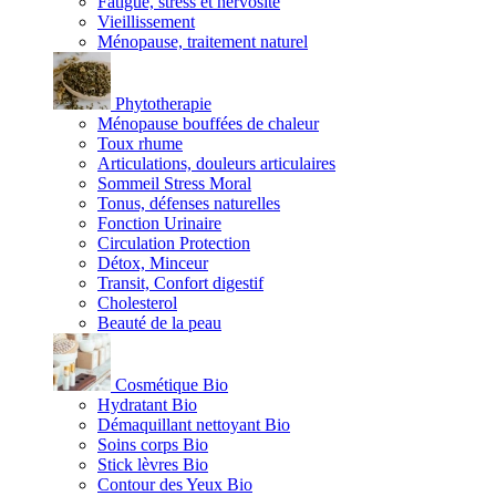
Fatigue, stress et nervosité
Vieillissement
Ménopause, traitement naturel
Phytotherapie
Ménopause bouffées de chaleur
Toux rhume
Articulations, douleurs articulaires
Sommeil Stress Moral
Tonus, défenses naturelles
Fonction Urinaire
Circulation Protection
Détox, Minceur
Transit, Confort digestif
Cholesterol
Beauté de la peau
Cosmétique Bio
Hydratant Bio
Démaquillant nettoyant Bio
Soins corps Bio
Stick lèvres Bio
Contour des Yeux Bio