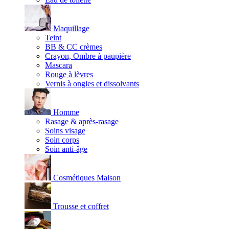
Maquillage
Teint
BB & CC crèmes
Crayon, Ombre à paupière
Mascara
Rouge à lèvres
Vernis à ongles et dissolvants
Homme
Rasage & après-rasage
Soins visage
Soin corps
Soin anti-âge
Cosmétiques Maison
Trousse et coffret