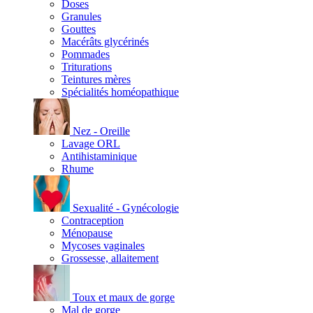
Doses
Granules
Gouttes
Macérâts glycérinés
Pommades
Triturations
Teintures mères
Spécialités homéopathique
Nez - Oreille
Lavage ORL
Antihistaminique
Rhume
Sexualité - Gynécologie
Contraception
Ménopause
Mycoses vaginales
Grossesse, allaitement
Toux et maux de gorge
Mal de gorge