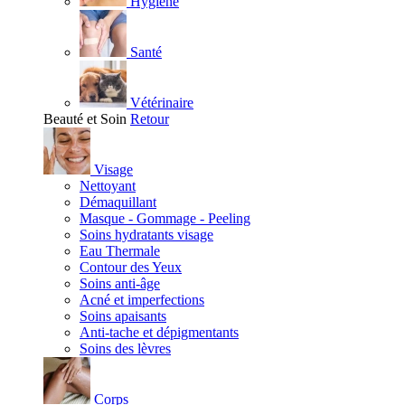
Hygiène
Santé
Vétérinaire
Beauté et Soin
Retour
Visage
Nettoyant
Démaquillant
Masque - Gommage - Peeling
Soins hydratants visage
Eau Thermale
Contour des Yeux
Soins anti-âge
Acné et imperfections
Soins apaisants
Anti-tache et dépigmentants
Soins des lèvres
Corps