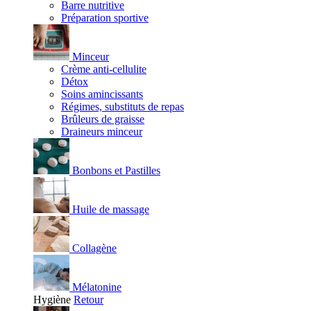
Barre nutritive
Préparation sportive
Minceur
Crème anti-cellulite
Détox
Soins amincissants
Régimes, substituts de repas
Brûleurs de graisse
Draineurs minceur
Bonbons et Pastilles
Huile de massage
Collagène
Mélatonine
Hygiène
Retour