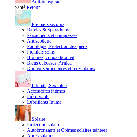
Anti-transpirant
Santé
Retour
Premiers secours
Bandes & Sparadraps
Pansements et compresses
Antiseptique
Podologie, Protection des pieds
Premiers soins
Brûlures, coups de soleil
Bleus et bosses, Arnica
Douleurs articulaires et musculaires
Intimité, Sexualité
Accessoires intimes
Préservatifs
Lubrifiants Intime
Solaire
Protection solaire
Autobronzants et Crèmes solaires teintées
Après solaires