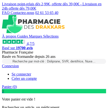
Livraison point-relais dès
2,99€
, offerte dès
39,00€
- Livraison en
24h
offerte dès
79,00€
FAQ
Contactez-nous
02 61 53 65 40
À propos
Guides
Marques
Sélections
4,7/5
Basé sur
19700 avis
Pharmacie Française
Basée
en Normandie
depuis
26 ans
Recherche par mot-clé : Doliprane, SVR, dentifrice, Nuxe…
Connexion
Se connecter
Créer un compte
Panier (
0
)
0
Votre panier est vide !
Rechercher un article, un médicament...