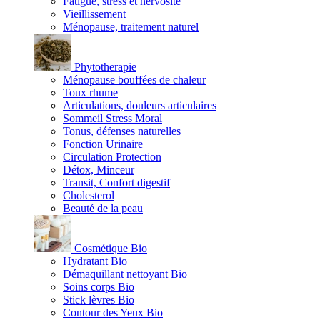
Fatigue, stress et nervosité
Vieillissement
Ménopause, traitement naturel
Phytotherapie
Ménopause bouffées de chaleur
Toux rhume
Articulations, douleurs articulaires
Sommeil Stress Moral
Tonus, défenses naturelles
Fonction Urinaire
Circulation Protection
Détox, Minceur
Transit, Confort digestif
Cholesterol
Beauté de la peau
Cosmétique Bio
Hydratant Bio
Démaquillant nettoyant Bio
Soins corps Bio
Stick lèvres Bio
Contour des Yeux Bio