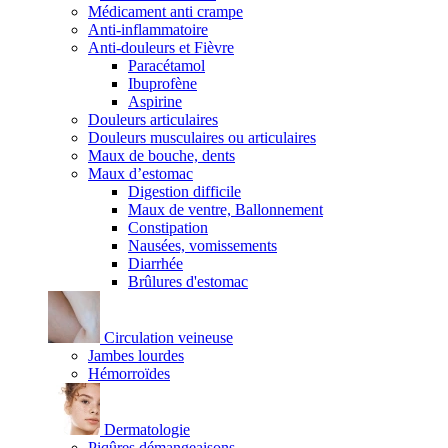
Médicament anti crampe
Anti-inflammatoire
Anti-douleurs et Fièvre
Paracétamol
Ibuprofène
Aspirine
Douleurs articulaires
Douleurs musculaires ou articulaires
Maux de bouche, dents
Maux d’estomac
Digestion difficile
Maux de ventre, Ballonnement
Constipation
Nausées, vomissements
Diarrhée
Brûlures d'estomac
Circulation veineuse
Jambes lourdes
Hémorroïdes
Dermatologie
Piqûres démangeaisons