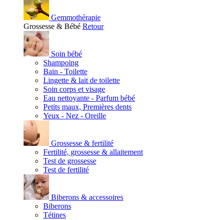
Gemmothérapie
Grossesse & Bébé
Retour
Soin bébé
Shampoing
Bain - Toilette
Lingette & lait de toilette
Soin corps et visage
Eau nettoyante - Parfum bébé
Petits maux, Premières dents
Yeux - Nez - Oreille
Grossesse & fertilité
Fertilité, grossesse & allaitement
Test de grossesse
Test de fertilité
Biberons & accessoires
Biberons
Tétines