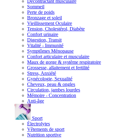
Décontractant musculaire
Sommeil
Perte de poids
Bronzage et soleil
Vieillissement Oculaire
Tension, Cholestérol, Diabète
Confort urinaire
Digestion, Transit
Vitalité - Immunité
Symptômes Ménopause
Confort articulaire et musculaire
Maux de gorge & système respiratoire
Grossesse, allaitement et fertilité
Stress, Anxiété
Gynécologie, Sexualité
Cheveux, peau & ongles
Circulation, jambes lourdes
Mémoire - Concentration
Anti-âge
Sport
Électrolytes
Vêtements de sport
Nutrition sportive