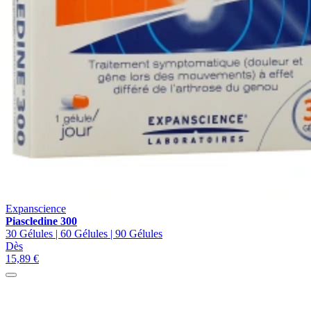
Expanscience
Piascledine 300
30 Gélules | 60 Gélules | 90 Gélules
Dès
15,89 €