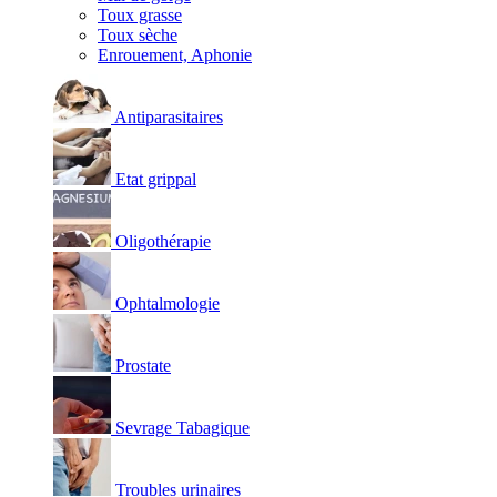
Toux grasse
Toux sèche
Enrouement, Aphonie
Antiparasitaires
Etat grippal
Oligothérapie
Ophtalmologie
Prostate
Sevrage Tabagique
Troubles urinaires