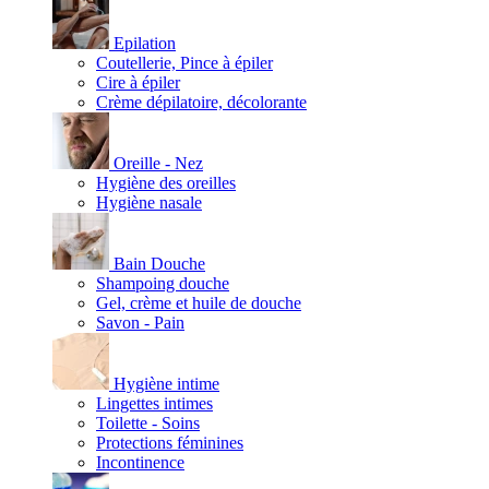
Epilation
Coutellerie, Pince à épiler
Cire à épiler
Crème dépilatoire, décolorante
Oreille - Nez
Hygiène des oreilles
Hygiène nasale
Bain Douche
Shampoing douche
Gel, crème et huile de douche
Savon - Pain
Hygiène intime
Lingettes intimes
Toilette - Soins
Protections féminines
Incontinence