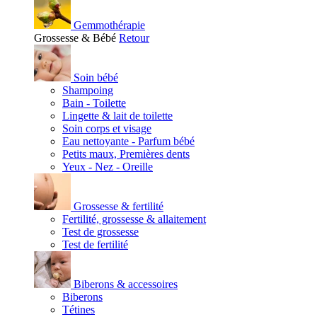
Gemmothérapie
Grossesse & Bébé
Retour
Soin bébé
Shampoing
Bain - Toilette
Lingette & lait de toilette
Soin corps et visage
Eau nettoyante - Parfum bébé
Petits maux, Premières dents
Yeux - Nez - Oreille
Grossesse & fertilité
Fertilité, grossesse & allaitement
Test de grossesse
Test de fertilité
Biberons & accessoires
Biberons
Tétines