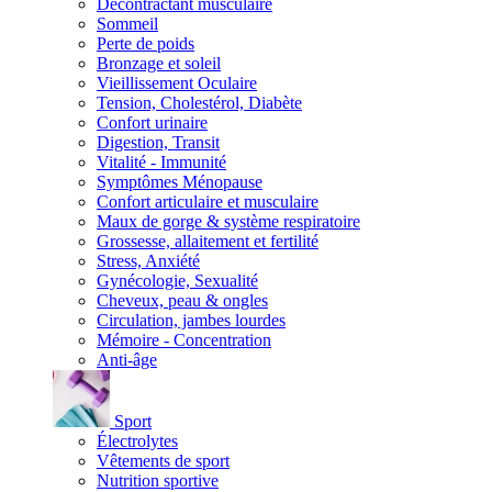
Décontractant musculaire
Sommeil
Perte de poids
Bronzage et soleil
Vieillissement Oculaire
Tension, Cholestérol, Diabète
Confort urinaire
Digestion, Transit
Vitalité - Immunité
Symptômes Ménopause
Confort articulaire et musculaire
Maux de gorge & système respiratoire
Grossesse, allaitement et fertilité
Stress, Anxiété
Gynécologie, Sexualité
Cheveux, peau & ongles
Circulation, jambes lourdes
Mémoire - Concentration
Anti-âge
Sport
Électrolytes
Vêtements de sport
Nutrition sportive