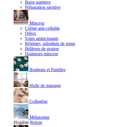
Barre nutritive
Préparation sportive
Minceur
Crème anti-cellulite
Détox
Soins amincissants
Régimes, substituts de repas
Brûleurs de graisse
Draineurs minceur
Bonbons et Pastilles
Huile de massage
Collagène
Mélatonine
Hygiène
Retour