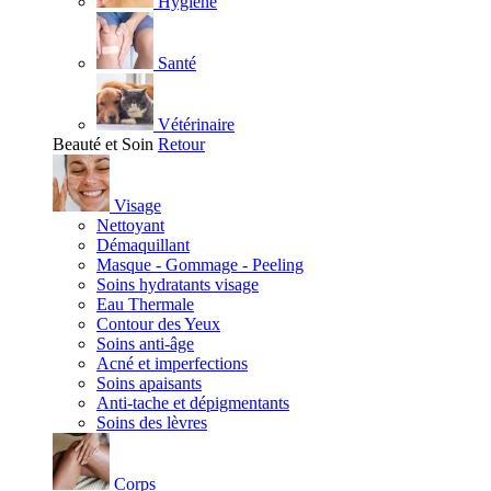
Hygiène
Santé
Vétérinaire
Beauté et Soin
Retour
Visage
Nettoyant
Démaquillant
Masque - Gommage - Peeling
Soins hydratants visage
Eau Thermale
Contour des Yeux
Soins anti-âge
Acné et imperfections
Soins apaisants
Anti-tache et dépigmentants
Soins des lèvres
Corps