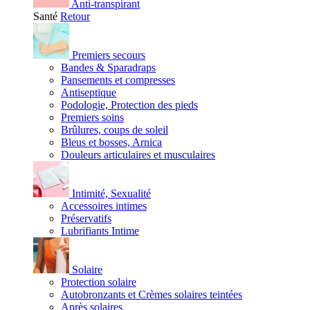
Anti-transpirant
Santé
Retour
Premiers secours
Bandes & Sparadraps
Pansements et compresses
Antiseptique
Podologie, Protection des pieds
Premiers soins
Brûlures, coups de soleil
Bleus et bosses, Arnica
Douleurs articulaires et musculaires
Intimité, Sexualité
Accessoires intimes
Préservatifs
Lubrifiants Intime
Solaire
Protection solaire
Autobronzants et Crèmes solaires teintées
Après solaires