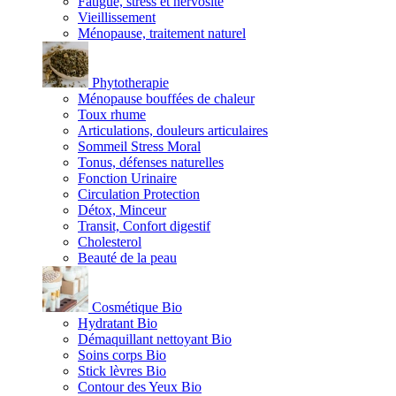
Fatigue, stress et nervosité
Vieillissement
Ménopause, traitement naturel
Phytotherapie
Ménopause bouffées de chaleur
Toux rhume
Articulations, douleurs articulaires
Sommeil Stress Moral
Tonus, défenses naturelles
Fonction Urinaire
Circulation Protection
Détox, Minceur
Transit, Confort digestif
Cholesterol
Beauté de la peau
Cosmétique Bio
Hydratant Bio
Démaquillant nettoyant Bio
Soins corps Bio
Stick lèvres Bio
Contour des Yeux Bio