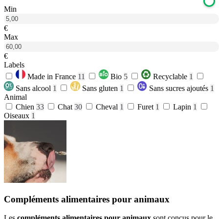
Min
€
Max
€
Labels
Made in France
11
Bio
5
Recyclable
1
Sans alcool
1
Sans gluten
1
Sans sucres ajoutés
1
Animal
Chien
33
Chat
30
Cheval
1
Furet
1
Lapin
1
Oiseaux
1
Compléments alimentaires pour animaux
Les
compléments alimentaires pour animaux
sont conçus pour le