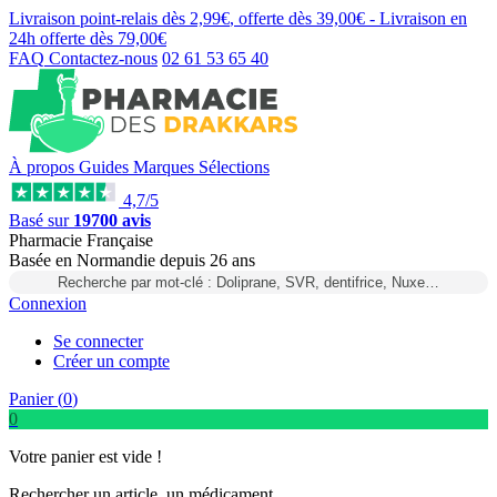
Livraison point-relais dès
2,99€
, offerte dès
39,00€
- Livraison en
24h
offerte dès
79,00€
FAQ
Contactez-nous
02 61 53 65 40
À propos
Guides
Marques
Sélections
4,7/5
Basé sur
19700 avis
Pharmacie Française
Basée
en Normandie
depuis
26 ans
Recherche par mot-clé : Doliprane, SVR, dentifrice, Nuxe…
Connexion
Se connecter
Créer un compte
Panier (
0
)
0
Votre panier est vide !
Rechercher un article, un médicament...