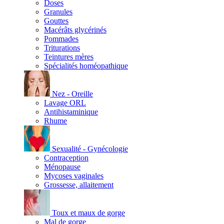
Doses
Granules
Gouttes
Macérâts glycérinés
Pommades
Triturations
Teintures mères
Spécialités homéopathique
Nez - Oreille
Lavage ORL
Antihistaminique
Rhume
Sexualité - Gynécologie
Contraception
Ménopause
Mycoses vaginales
Grossesse, allaitement
Toux et maux de gorge
Mal de gorge