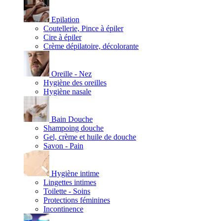
Epilation
Coutellerie, Pince à épiler
Cire à épiler
Crème dépilatoire, décolorante
Oreille - Nez
Hygiène des oreilles
Hygiène nasale
Bain Douche
Shampoing douche
Gel, crème et huile de douche
Savon - Pain
Hygiène intime
Lingettes intimes
Toilette - Soins
Protections féminines
Incontinence