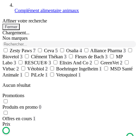
Complément alimentaire animaux
Affiner votre recherche
Fermer
Chargement...
Nos marques
Zesty Paws
7
Ceva
5
Osalia
4
Alliance Pharma
3
Biovetol
3
Clément Thékan
3
Fleurs de Bach
3
MP
Labo
3
RESCUE®
3
Elixirs And Co
2
GreenVet
2
Virbac
2
Vétobiol
2
Boehringer Ingelheim
1
MSD Santé
Animale
1
PiLeJe
1
Vetoquinol
1
Aucun résultat
Promotions
Produits en promo
0
Offres en cours
1
Prix