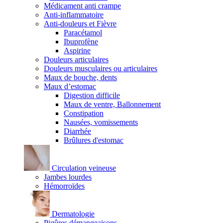
Médicament anti crampe
Anti-inflammatoire
Anti-douleurs et Fièvre
Paracétamol
Ibuprofène
Aspirine
Douleurs articulaires
Douleurs musculaires ou articulaires
Maux de bouche, dents
Maux d’estomac
Digestion difficile
Maux de ventre, Ballonnement
Constipation
Nausées, vomissements
Diarrhée
Brûlures d'estomac
Circulation veineuse
Jambes lourdes
Hémorroïdes
Dermatologie
Piqûres démangeaisons