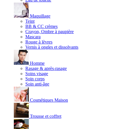
Maquillage
Teint
BB & CC crèmes
Crayon, Ombre à paupière
Mascara
Rouge à lèvres
Vernis à ongles et dissolvants
Homme
Rasage & après-rasage
Soins visage
Soin corps
Soin anti-âge
Cosmétiques Maison
Trousse et coffret