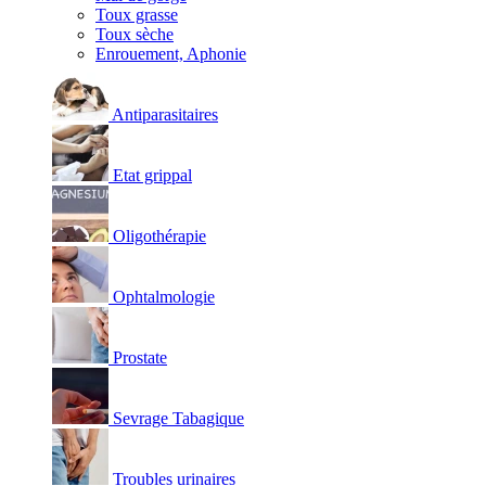
Toux grasse
Toux sèche
Enrouement, Aphonie
Antiparasitaires
Etat grippal
Oligothérapie
Ophtalmologie
Prostate
Sevrage Tabagique
Troubles urinaires