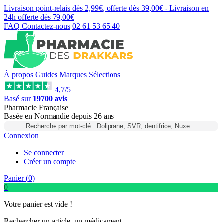
Livraison point-relais dès
2,99€
, offerte dès
39,00€
- Livraison en
24h
offerte dès
79,00€
FAQ
Contactez-nous
02 61 53 65 40
À propos
Guides
Marques
Sélections
4,7/5
Basé sur
19700 avis
Pharmacie Française
Basée
en Normandie
depuis
26 ans
Recherche par mot-clé : Doliprane, SVR, dentifrice, Nuxe…
Connexion
Se connecter
Créer un compte
Panier (
0
)
0
Votre panier est vide !
Rechercher un article, un médicament...