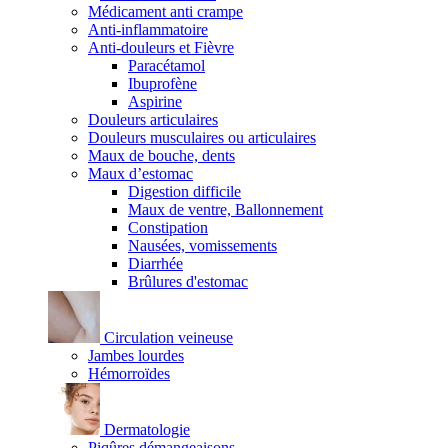
Médicament anti crampe
Anti-inflammatoire
Anti-douleurs et Fièvre
Paracétamol
Ibuprofène
Aspirine
Douleurs articulaires
Douleurs musculaires ou articulaires
Maux de bouche, dents
Maux d’estomac
Digestion difficile
Maux de ventre, Ballonnement
Constipation
Nausées, vomissements
Diarrhée
Brûlures d'estomac
Circulation veineuse
Jambes lourdes
Hémorroïdes
Dermatologie
Piqûres démangeaisons