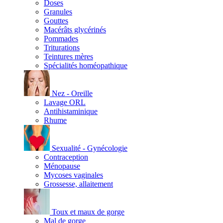
Doses
Granules
Gouttes
Macérâts glycérinés
Pommades
Triturations
Teintures mères
Spécialités homéopathique
Nez - Oreille
Lavage ORL
Antihistaminique
Rhume
Sexualité - Gynécologie
Contraception
Ménopause
Mycoses vaginales
Grossesse, allaitement
Toux et maux de gorge
Mal de gorge