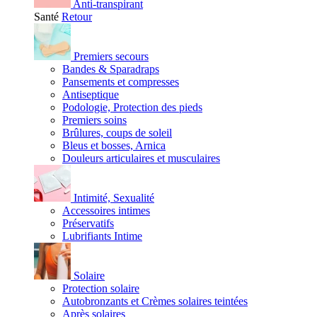
Anti-transpirant
Santé
Retour
Premiers secours
Bandes & Sparadraps
Pansements et compresses
Antiseptique
Podologie, Protection des pieds
Premiers soins
Brûlures, coups de soleil
Bleus et bosses, Arnica
Douleurs articulaires et musculaires
Intimité, Sexualité
Accessoires intimes
Préservatifs
Lubrifiants Intime
Solaire
Protection solaire
Autobronzants et Crèmes solaires teintées
Après solaires