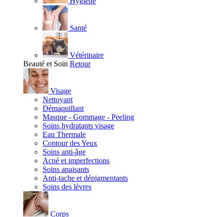
Hygiène
Santé
Vétérinaire
Beauté et Soin
Retour
Visage
Nettoyant
Démaquillant
Masque - Gommage - Peeling
Soins hydratants visage
Eau Thermale
Contour des Yeux
Soins anti-âge
Acné et imperfections
Soins apaisants
Anti-tache et dépigmentants
Soins des lèvres
Corps