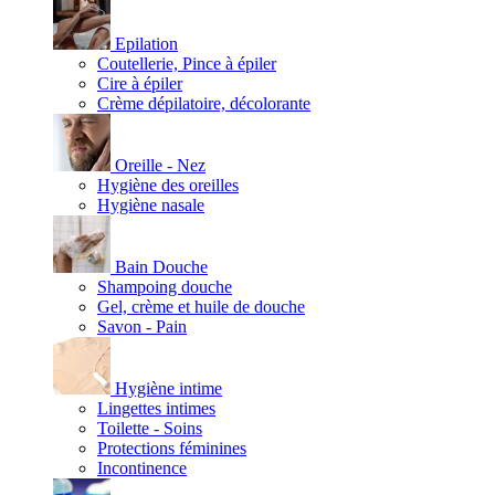
Epilation
Coutellerie, Pince à épiler
Cire à épiler
Crème dépilatoire, décolorante
Oreille - Nez
Hygiène des oreilles
Hygiène nasale
Bain Douche
Shampoing douche
Gel, crème et huile de douche
Savon - Pain
Hygiène intime
Lingettes intimes
Toilette - Soins
Protections féminines
Incontinence