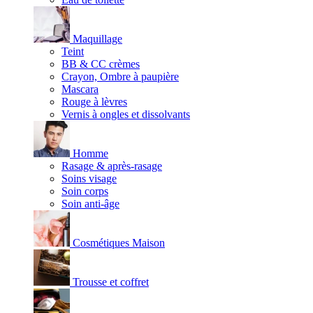
Maquillage
Teint
BB & CC crèmes
Crayon, Ombre à paupière
Mascara
Rouge à lèvres
Vernis à ongles et dissolvants
Homme
Rasage & après-rasage
Soins visage
Soin corps
Soin anti-âge
Cosmétiques Maison
Trousse et coffret