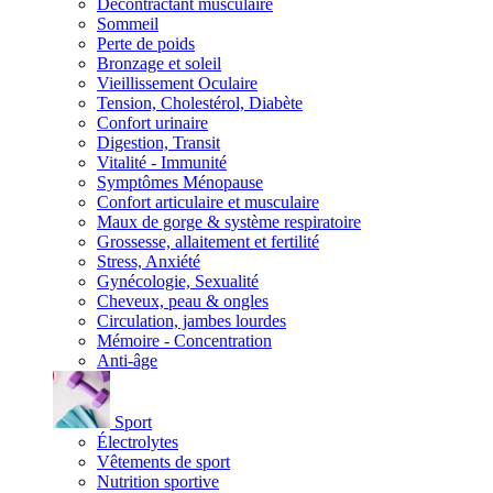
Décontractant musculaire
Sommeil
Perte de poids
Bronzage et soleil
Vieillissement Oculaire
Tension, Cholestérol, Diabète
Confort urinaire
Digestion, Transit
Vitalité - Immunité
Symptômes Ménopause
Confort articulaire et musculaire
Maux de gorge & système respiratoire
Grossesse, allaitement et fertilité
Stress, Anxiété
Gynécologie, Sexualité
Cheveux, peau & ongles
Circulation, jambes lourdes
Mémoire - Concentration
Anti-âge
Sport
Électrolytes
Vêtements de sport
Nutrition sportive