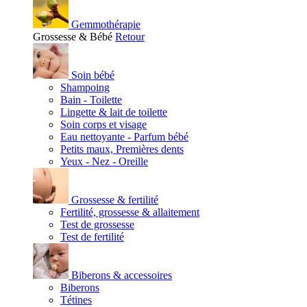
Gemmothérapie
Grossesse & Bébé
Retour
Soin bébé
Shampoing
Bain - Toilette
Lingette & lait de toilette
Soin corps et visage
Eau nettoyante - Parfum bébé
Petits maux, Premières dents
Yeux - Nez - Oreille
Grossesse & fertilité
Fertilité, grossesse & allaitement
Test de grossesse
Test de fertilité
Biberons & accessoires
Biberons
Tétines