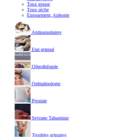
Toux grasse
Toux sèche
Enrouement, Aphonie
Antiparasitaires
Etat grippal
Oligothérapie
Ophtalmologie
Prostate
Sevrage Tabagique
Troubles urinaires