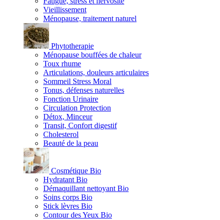
Fatigue, stress et nervosité
Vieillissement
Ménopause, traitement naturel
Phytotherapie
Ménopause bouffées de chaleur
Toux rhume
Articulations, douleurs articulaires
Sommeil Stress Moral
Tonus, défenses naturelles
Fonction Urinaire
Circulation Protection
Détox, Minceur
Transit, Confort digestif
Cholesterol
Beauté de la peau
Cosmétique Bio
Hydratant Bio
Démaquillant nettoyant Bio
Soins corps Bio
Stick lèvres Bio
Contour des Yeux Bio