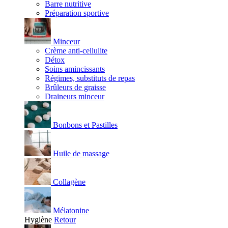
Barre nutritive
Préparation sportive
Minceur
Crème anti-cellulite
Détox
Soins amincissants
Régimes, substituts de repas
Brûleurs de graisse
Draineurs minceur
Bonbons et Pastilles
Huile de massage
Collagène
Mélatonine
Hygiène
Retour