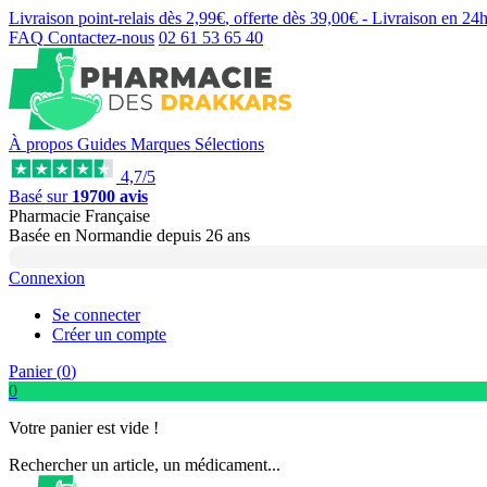
Livraison point-relais dès
2,99€
, offerte dès
39,00€
- Livraison en
24
FAQ
Contactez-nous
02 61 53 65 40
À propos
Guides
Marques
Sélections
4,7/5
Basé sur
19700 avis
Pharmacie Française
Basée
en Normandie
depuis
26 ans
Connexion
Se connecter
Créer un compte
Panier (
0
)
0
Votre panier est vide !
Rechercher un article, un médicament...