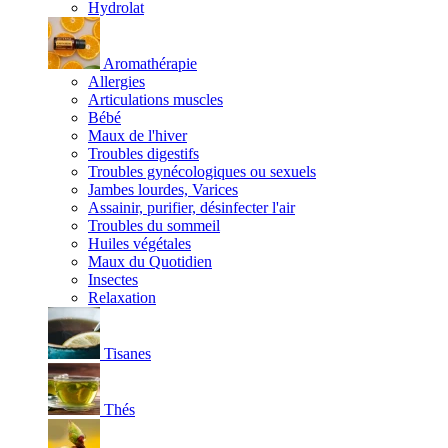
Hydrolat
Aromathérapie
Allergies
Articulations muscles
Bébé
Maux de l'hiver
Troubles digestifs
Troubles gynécologiques ou sexuels
Jambes lourdes, Varices
Assainir, purifier, désinfecter l'air
Troubles du sommeil
Huiles végétales
Maux du Quotidien
Insectes
Relaxation
Tisanes
Thés