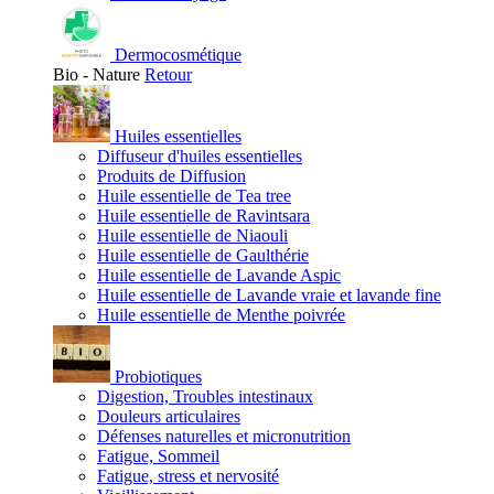
Dermocosmétique
Bio - Nature
Retour
Huiles essentielles
Diffuseur d'huiles essentielles
Produits de Diffusion
Huile essentielle de Tea tree
Huile essentielle de Ravintsara
Huile essentielle de Niaouli
Huile essentielle de Gaulthérie
Huile essentielle de Lavande Aspic
Huile essentielle de Lavande vraie et lavande fine
Huile essentielle de Menthe poivrée
Probiotiques
Digestion, Troubles intestinaux
Douleurs articulaires
Défenses naturelles et micronutrition
Fatigue, Sommeil
Fatigue, stress et nervosité