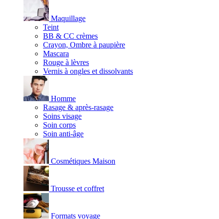
Maquillage
Teint
BB & CC crèmes
Crayon, Ombre à paupière
Mascara
Rouge à lèvres
Vernis à ongles et dissolvants
Homme
Rasage & après-rasage
Soins visage
Soin corps
Soin anti-âge
Cosmétiques Maison
Trousse et coffret
Formats voyage