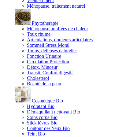
Vieillissement
Ménopause, traitement naturel
Phytotherapie
Ménopause bouffées de chaleur
Toux rhume
Articulations, douleurs articulaires
Sommeil Stress Moral
Tonus, défenses naturelles
Fonction Urinaire
Circulation Protection
Détox, Minceur
Transit, Confort digestif
Cholesterol
Beauté de la peau
Cosmétique Bio
Hydratant Bio
Démaquillant nettoyant Bio
Soins corps Bio
Stick lèvres Bio
Contour des Yeux Bio
Teint Bio