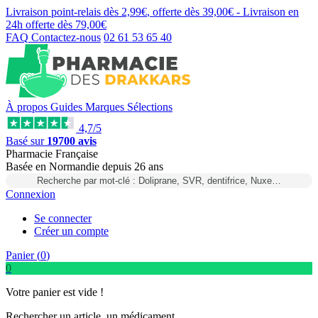
Livraison point-relais dès
2,99€
, offerte dès
39,00€
- Livraison en
24h
offerte dès
79,00€
FAQ
Contactez-nous
02 61 53 65 40
À propos
Guides
Marques
Sélections
4,7/5
Basé sur
19700 avis
Pharmacie Française
Basée
en Normandie
depuis
26 ans
Recherche par mot-clé : Doliprane, SVR, dentifrice, Nuxe…
Connexion
Se connecter
Créer un compte
Panier (
0
)
0
Votre panier est vide !
Rechercher un article, un médicament...