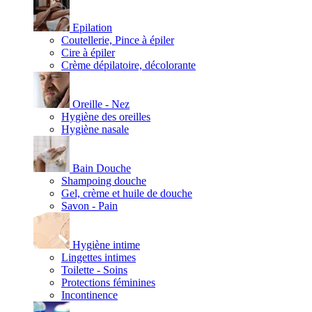
Epilation
Coutellerie, Pince à épiler
Cire à épiler
Crème dépilatoire, décolorante
Oreille - Nez
Hygiène des oreilles
Hygiène nasale
Bain Douche
Shampoing douche
Gel, crème et huile de douche
Savon - Pain
Hygiène intime
Lingettes intimes
Toilette - Soins
Protections féminines
Incontinence