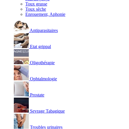
Toux grasse
Toux sèche
Enrouement, Aphonie
Antiparasitaires
Etat grippal
Oligothérapie
Ophtalmologie
Prostate
Sevrage Tabagique
Troubles urinaires