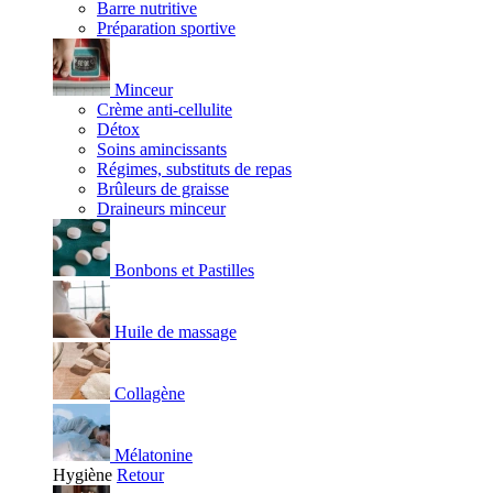
Barre nutritive
Préparation sportive
Minceur
Crème anti-cellulite
Détox
Soins amincissants
Régimes, substituts de repas
Brûleurs de graisse
Draineurs minceur
Bonbons et Pastilles
Huile de massage
Collagène
Mélatonine
Hygiène
Retour