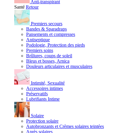
Anti-transpirant
Santé
Retour
Premiers secours
Bandes & Sparadraps
Pansements et compresses
Antiseptique
Podologie, Protection des pieds
Premiers soins
Brûlures, coups de soleil
Bleus et bosses, Arnica
Douleurs articulaires et musculaires
Intimité, Sexualité
Accessoires intimes
Préservatifs
Lubrifiants Intime
Solaire
Protection solaire
Autobronzants et Crèmes solaires teintées
Après solaires