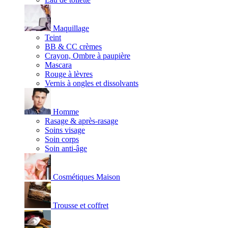
Maquillage
Teint
BB & CC crèmes
Crayon, Ombre à paupière
Mascara
Rouge à lèvres
Vernis à ongles et dissolvants
Homme
Rasage & après-rasage
Soins visage
Soin corps
Soin anti-âge
Cosmétiques Maison
Trousse et coffret