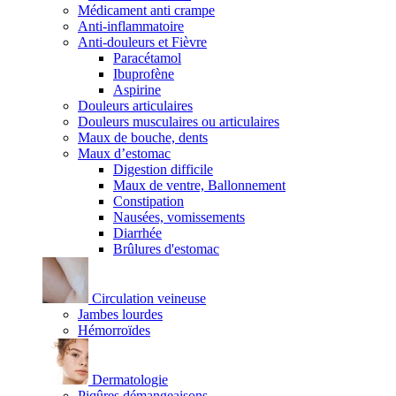
Médicament anti crampe
Anti-inflammatoire
Anti-douleurs et Fièvre
Paracétamol
Ibuprofène
Aspirine
Douleurs articulaires
Douleurs musculaires ou articulaires
Maux de bouche, dents
Maux d’estomac
Digestion difficile
Maux de ventre, Ballonnement
Constipation
Nausées, vomissements
Diarrhée
Brûlures d'estomac
Circulation veineuse
Jambes lourdes
Hémorroïdes
Dermatologie
Piqûres démangeaisons