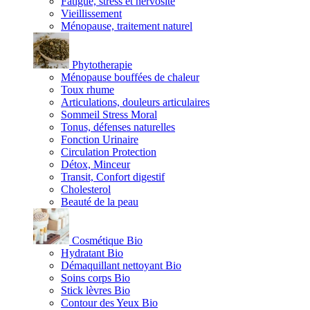
Fatigue, stress et nervosité
Vieillissement
Ménopause, traitement naturel
Phytotherapie
Ménopause bouffées de chaleur
Toux rhume
Articulations, douleurs articulaires
Sommeil Stress Moral
Tonus, défenses naturelles
Fonction Urinaire
Circulation Protection
Détox, Minceur
Transit, Confort digestif
Cholesterol
Beauté de la peau
Cosmétique Bio
Hydratant Bio
Démaquillant nettoyant Bio
Soins corps Bio
Stick lèvres Bio
Contour des Yeux Bio