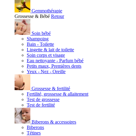
Gemmothérapie
Grossesse & Bébé
Retour
Soin bébé
Shampoing
Bain - Toilette
Lingette & lait de toilette
Soin corps et visage
Eau nettoyante - Parfum bébé
Petits maux, Premières dents
Yeux - Nez - Oreille
Grossesse & fertilité
Fertilité, grossesse & allaitement
Test de grossesse
Test de fertilité
Biberons & accessoires
Biberons
Tétines