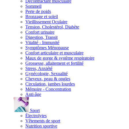
Décontractant musculaire
Sommeil
Perte de poids
Bronzage et soleil
Vieillissement Oculaire
Tension, Cholestérol, Diabète
Confort urinaire
Digestion, Transit
Vitalité - Immunité
Symptômes Ménopause
Confort articulaire et musculaire
Maux de gorge & système respiratoire
Grossesse, allaitement et fertilité
Stress, Anxiété
Gynécologie, Sexualité
Cheveux, peau & ongles
Circulation, jambes lourdes
Mémoire - Concentration
Anti-âge
Sport
Électrolytes
Vêtements de sport
Nutrition sportive