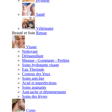
Hygiène
Santé
Vétérinaire
Beauté et Soin
Retour
Visage
Nettoyant
Démaquillant
Masque - Gommage - Peeling
Soins hydratants visage
Eau Thermale
Contour des Yeux
Soins anti-âge
Acné et imperfections
Soins apaisants
Anti-tache et dépigmentants
Soins des lèvres
Corps