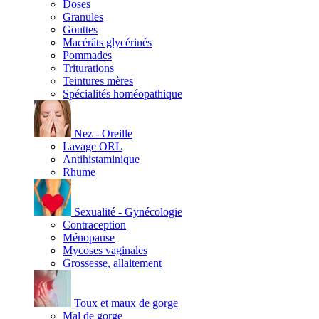
Doses
Granules
Gouttes
Macérâts glycérinés
Pommades
Triturations
Teintures mères
Spécialités homéopathique
Nez - Oreille
Lavage ORL
Antihistaminique
Rhume
Sexualité - Gynécologie
Contraception
Ménopause
Mycoses vaginales
Grossesse, allaitement
Toux et maux de gorge
Mal de gorge