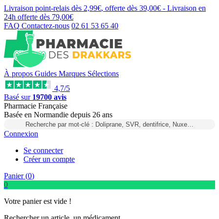
Livraison point-relais dès
2,99€
, offerte dès
39,00€
- Livraison en
24h
offerte dès
79,00€
FAQ
Contactez-nous
02 61 53 65 40
À propos
Guides
Marques
Sélections
4,7/5
Basé sur
19700 avis
Pharmacie Française
Basée
en Normandie
depuis
26 ans
Recherche par mot-clé : Doliprane, SVR, dentifrice, Nuxe…
Connexion
Se connecter
Créer un compte
Panier (
0
)
0
Votre panier est vide !
Rechercher un article, un médicament...