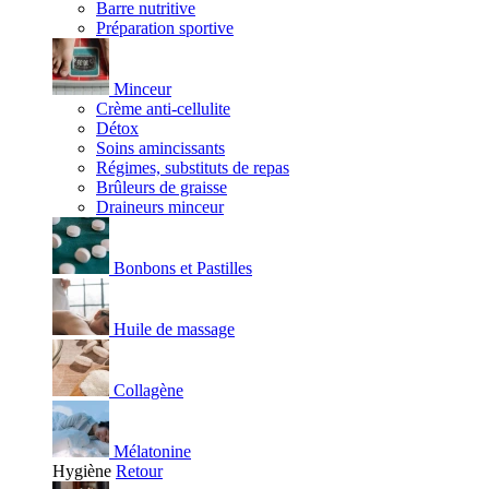
Barre nutritive
Préparation sportive
Minceur
Crème anti-cellulite
Détox
Soins amincissants
Régimes, substituts de repas
Brûleurs de graisse
Draineurs minceur
Bonbons et Pastilles
Huile de massage
Collagène
Mélatonine
Hygiène
Retour