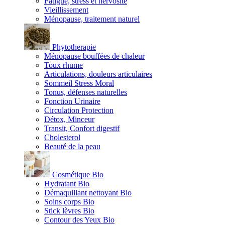
Fatigue, stress et nervosité
Vieillissement
Ménopause, traitement naturel
Phytotherapie
Ménopause bouffées de chaleur
Toux rhume
Articulations, douleurs articulaires
Sommeil Stress Moral
Tonus, défenses naturelles
Fonction Urinaire
Circulation Protection
Détox, Minceur
Transit, Confort digestif
Cholesterol
Beauté de la peau
Cosmétique Bio
Hydratant Bio
Démaquillant nettoyant Bio
Soins corps Bio
Stick lèvres Bio
Contour des Yeux Bio