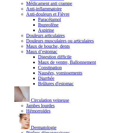
Médicament anti crampe
Anti-inflammatoire
Anti-douleurs et Fièvre
Paracétamol
Ibuprofène
Aspirine
Douleurs articulaires
Douleurs musculaires ou articulaires
Maux de bouche, dents
Maux d’estomac
Digestion difficile
Maux de ventre, Ballonnement
Constipation
Nausées, vomissements
Diarrhée
Brûlures d'estomac
Circulation veineuse
Jambes lourdes
Hémorroïdes
Dermatologie
Piqûres démangeaisons