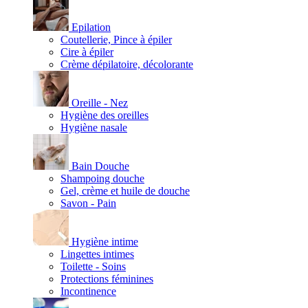
Epilation
Coutellerie, Pince à épiler
Cire à épiler
Crème dépilatoire, décolorante
Oreille - Nez
Hygiène des oreilles
Hygiène nasale
Bain Douche
Shampoing douche
Gel, crème et huile de douche
Savon - Pain
Hygiène intime
Lingettes intimes
Toilette - Soins
Protections féminines
Incontinence