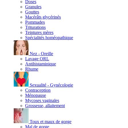
Doses
Granules
Gouttes
Macérâts glycérinés
Pommades
Triturations
Teintures mères
Spécialités homéopathique
Nez - Oreille
Lavage ORL
Antihistaminique
Rhume
Sexualité - Gynécologie
Contraception
Ménopause
Mycoses vaginales
Grossesse, allaitement
Toux et maux de gorge
Mal de gorge