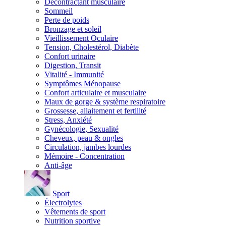
Décontractant musculaire
Sommeil
Perte de poids
Bronzage et soleil
Vieillissement Oculaire
Tension, Cholestérol, Diabète
Confort urinaire
Digestion, Transit
Vitalité - Immunité
Symptômes Ménopause
Confort articulaire et musculaire
Maux de gorge & système respiratoire
Grossesse, allaitement et fertilité
Stress, Anxiété
Gynécologie, Sexualité
Cheveux, peau & ongles
Circulation, jambes lourdes
Mémoire - Concentration
Anti-âge
Sport
Électrolytes
Vêtements de sport
Nutrition sportive