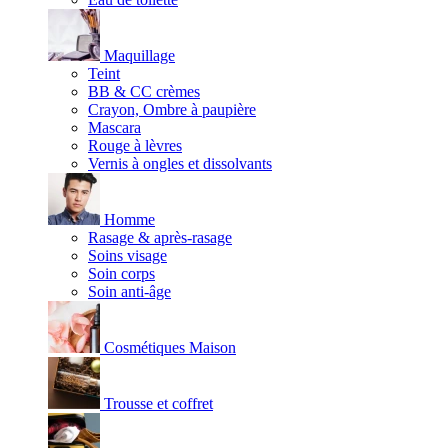
Maquillage
Teint
BB & CC crèmes
Crayon, Ombre à paupière
Mascara
Rouge à lèvres
Vernis à ongles et dissolvants
Homme
Rasage & après-rasage
Soins visage
Soin corps
Soin anti-âge
Cosmétiques Maison
Trousse et coffret