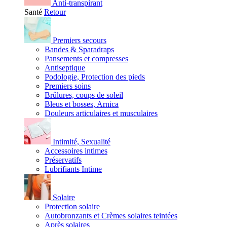
Anti-transpirant
Santé
Retour
Premiers secours
Bandes & Sparadraps
Pansements et compresses
Antiseptique
Podologie, Protection des pieds
Premiers soins
Brûlures, coups de soleil
Bleus et bosses, Arnica
Douleurs articulaires et musculaires
Intimité, Sexualité
Accessoires intimes
Préservatifs
Lubrifiants Intime
Solaire
Protection solaire
Autobronzants et Crèmes solaires teintées
Après solaires