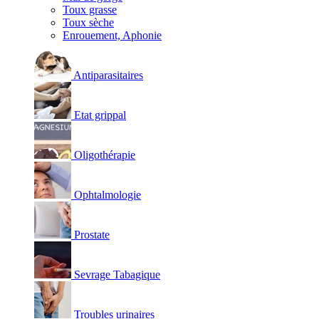
Toux grasse
Toux sèche
Enrouement, Aphonie
Antiparasitaires
Etat grippal
Oligothérapie
Ophtalmologie
Prostate
Sevrage Tabagique
Troubles urinaires