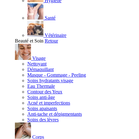
Hygiène
Santé
Vétérinaire
Beauté et Soin
Retour
Visage
Nettoyant
Démaquillant
Masque - Gommage - Peeling
Soins hydratants visage
Eau Thermale
Contour des Yeux
Soins anti-âge
Acné et imperfections
Soins apaisants
Anti-tache et dépigmentants
Soins des lèvres
Corps