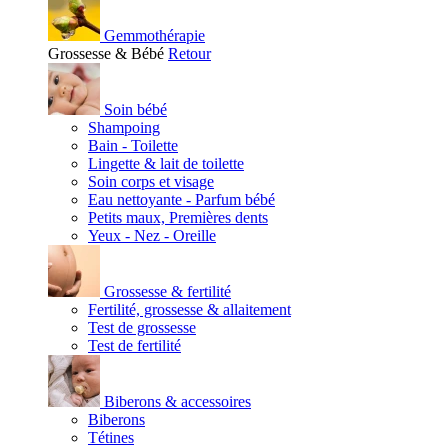
Gemmothérapie
Grossesse & Bébé
Retour
Soin bébé
Shampoing
Bain - Toilette
Lingette & lait de toilette
Soin corps et visage
Eau nettoyante - Parfum bébé
Petits maux, Premières dents
Yeux - Nez - Oreille
Grossesse & fertilité
Fertilité, grossesse & allaitement
Test de grossesse
Test de fertilité
Biberons & accessoires
Biberons
Tétines