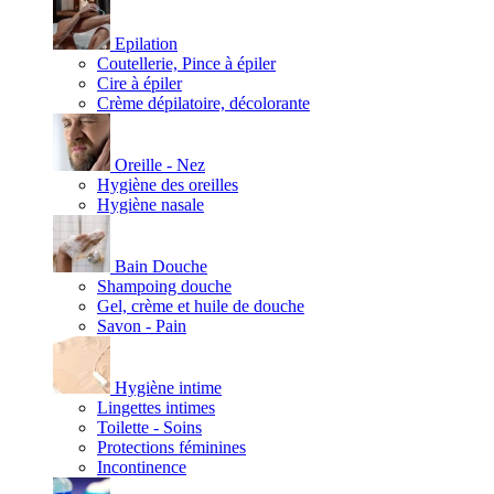
Epilation
Coutellerie, Pince à épiler
Cire à épiler
Crème dépilatoire, décolorante
Oreille - Nez
Hygiène des oreilles
Hygiène nasale
Bain Douche
Shampoing douche
Gel, crème et huile de douche
Savon - Pain
Hygiène intime
Lingettes intimes
Toilette - Soins
Protections féminines
Incontinence