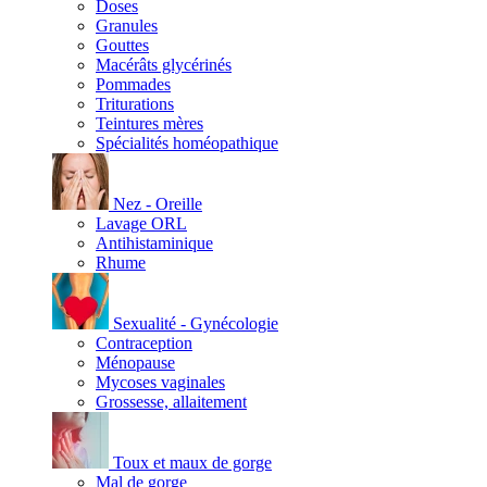
Doses
Granules
Gouttes
Macérâts glycérinés
Pommades
Triturations
Teintures mères
Spécialités homéopathique
Nez - Oreille
Lavage ORL
Antihistaminique
Rhume
Sexualité - Gynécologie
Contraception
Ménopause
Mycoses vaginales
Grossesse, allaitement
Toux et maux de gorge
Mal de gorge