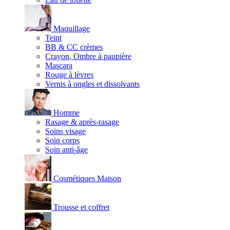
Maquillage
Teint
BB & CC crèmes
Crayon, Ombre à paupière
Mascara
Rouge à lèvres
Vernis à ongles et dissolvants
Homme
Rasage & après-rasage
Soins visage
Soin corps
Soin anti-âge
Cosmétiques Maison
Trousse et coffret