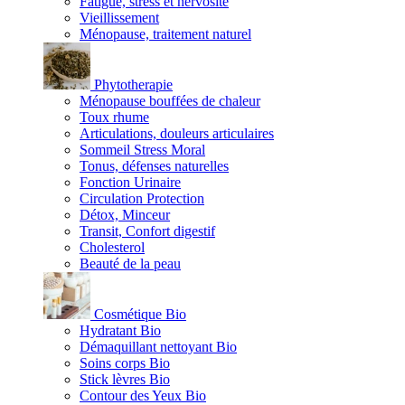
Fatigue, stress et nervosité
Vieillissement
Ménopause, traitement naturel
Phytotherapie
Ménopause bouffées de chaleur
Toux rhume
Articulations, douleurs articulaires
Sommeil Stress Moral
Tonus, défenses naturelles
Fonction Urinaire
Circulation Protection
Détox, Minceur
Transit, Confort digestif
Cholesterol
Beauté de la peau
Cosmétique Bio
Hydratant Bio
Démaquillant nettoyant Bio
Soins corps Bio
Stick lèvres Bio
Contour des Yeux Bio