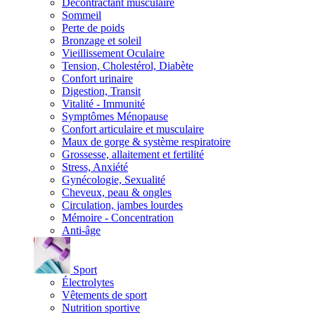
Décontractant musculaire
Sommeil
Perte de poids
Bronzage et soleil
Vieillissement Oculaire
Tension, Cholestérol, Diabète
Confort urinaire
Digestion, Transit
Vitalité - Immunité
Symptômes Ménopause
Confort articulaire et musculaire
Maux de gorge & système respiratoire
Grossesse, allaitement et fertilité
Stress, Anxiété
Gynécologie, Sexualité
Cheveux, peau & ongles
Circulation, jambes lourdes
Mémoire - Concentration
Anti-âge
Sport
Électrolytes
Vêtements de sport
Nutrition sportive