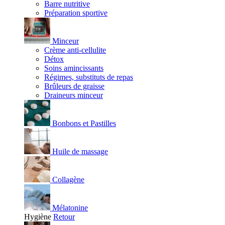
Barre nutritive
Préparation sportive
Minceur
Crème anti-cellulite
Détox
Soins amincissants
Régimes, substituts de repas
Brûleurs de graisse
Draineurs minceur
Bonbons et Pastilles
Huile de massage
Collagène
Mélatonine
Hygiène
Retour