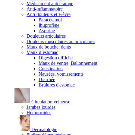
Médicament anti crampe
Anti-inflammatoire
Anti-douleurs et Fièvre
Paracétamol
Ibuprofène
Aspirine
Douleurs articulaires
Douleurs musculaires ou articulaires
Maux de bouche, dents
Maux d’estomac
Digestion difficile
Maux de ventre, Ballonnement
Constipation
Nausées, vomissements
Diarrhée
Brûlures d'estomac
Circulation veineuse
Jambes lourdes
Hémorroïdes
Dermatologie
Piqûres démangeaisons