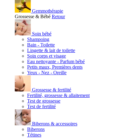
Gemmothérapie
Grossesse & Bébé
Retour
Soin bébé
Shampoing
Bain - Toilette
Lingette & lait de toilette
Soin corps et visage
Eau nettoyante - Parfum bébé
Petits maux, Premières dents
Yeux - Nez - Oreille
Grossesse & fertilité
Fertilité, grossesse & allaitement
Test de grossesse
Test de fertilité
Biberons & accessoires
Biberons
Tétines