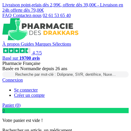
Livraison point-relais dès
2,99€
, offerte dès
39,00€
- Livraison en
24h
offerte dès
79,00€
FAQ
Contactez-nous
02 61 53 65 40
À propos
Guides
Marques
Sélections
4,7/5
Basé sur
19700 avis
Pharmacie Française
Basée
en Normandie
depuis
26 ans
Recherche par mot-clé : Doliprane, SVR, dentifrice, Nuxe…
Connexion
Se connecter
Créer un compte
Panier (
0
)
0
Votre panier est vide !
Rechercher un article, un médicament...