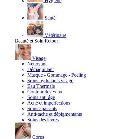
Hygiène
Santé
Vétérinaire
Beauté et Soin
Retour
Visage
Nettoyant
Démaquillant
Masque - Gommage - Peeling
Soins hydratants visage
Eau Thermale
Contour des Yeux
Soins anti-âge
Acné et imperfections
Soins apaisants
Anti-tache et dépigmentants
Soins des lèvres
Corps