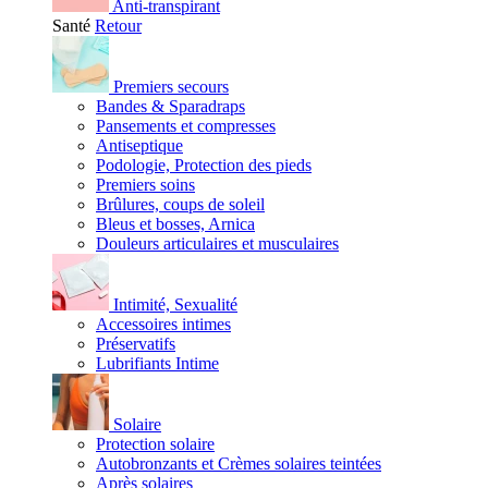
Anti-transpirant
Santé
Retour
Premiers secours
Bandes & Sparadraps
Pansements et compresses
Antiseptique
Podologie, Protection des pieds
Premiers soins
Brûlures, coups de soleil
Bleus et bosses, Arnica
Douleurs articulaires et musculaires
Intimité, Sexualité
Accessoires intimes
Préservatifs
Lubrifiants Intime
Solaire
Protection solaire
Autobronzants et Crèmes solaires teintées
Après solaires