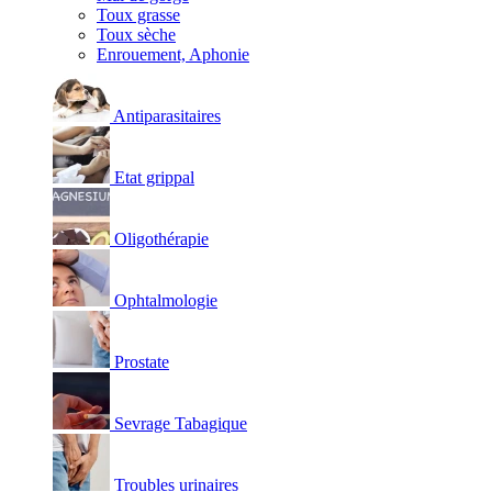
Toux grasse
Toux sèche
Enrouement, Aphonie
Antiparasitaires
Etat grippal
Oligothérapie
Ophtalmologie
Prostate
Sevrage Tabagique
Troubles urinaires