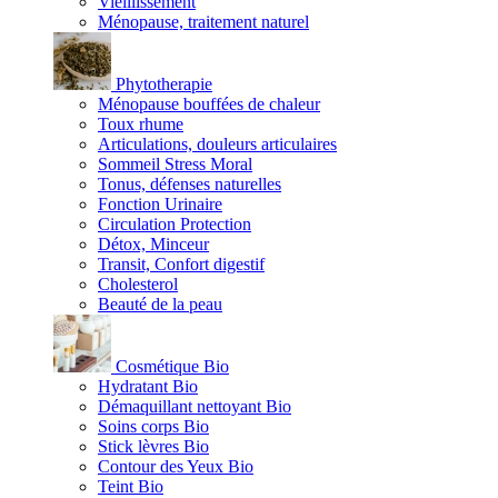
Vieillissement
Ménopause, traitement naturel
Phytotherapie
Ménopause bouffées de chaleur
Toux rhume
Articulations, douleurs articulaires
Sommeil Stress Moral
Tonus, défenses naturelles
Fonction Urinaire
Circulation Protection
Détox, Minceur
Transit, Confort digestif
Cholesterol
Beauté de la peau
Cosmétique Bio
Hydratant Bio
Démaquillant nettoyant Bio
Soins corps Bio
Stick lèvres Bio
Contour des Yeux Bio
Teint Bio