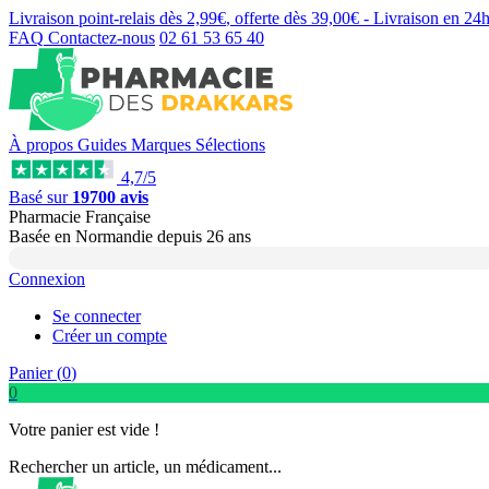
Livraison point-relais dès
2,99€
, offerte dès
39,00€
- Livraison en
24
FAQ
Contactez-nous
02 61 53 65 40
À propos
Guides
Marques
Sélections
4,7/5
Basé sur
19700 avis
Pharmacie Française
Basée
en Normandie
depuis
26 ans
Connexion
Se connecter
Créer un compte
Panier (
0
)
0
Votre panier est vide !
Rechercher un article, un médicament...