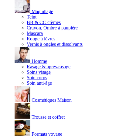
Maquillage
Teint
BB & CC crèmes
Crayon, Ombre à paupière
Mascara
Rouge à lèvres
Vernis à ongles et dissolvants
Homme
Rasage & après-rasage
Soins visage
Soin corps
Soin anti-âge
Cosmétiques Maison
Trousse et coffret
Formats voyage