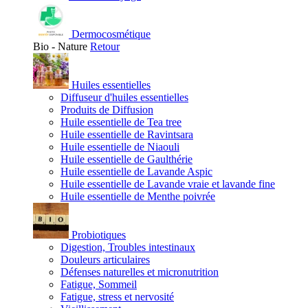
Dermocosmétique
Bio - Nature
Retour
Huiles essentielles
Diffuseur d'huiles essentielles
Produits de Diffusion
Huile essentielle de Tea tree
Huile essentielle de Ravintsara
Huile essentielle de Niaouli
Huile essentielle de Gaulthérie
Huile essentielle de Lavande Aspic
Huile essentielle de Lavande vraie et lavande fine
Huile essentielle de Menthe poivrée
Probiotiques
Digestion, Troubles intestinaux
Douleurs articulaires
Défenses naturelles et micronutrition
Fatigue, Sommeil
Fatigue, stress et nervosité