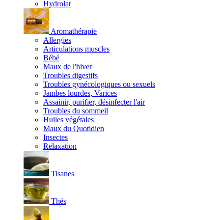
Hydrolat
Aromathérapie
Allergies
Articulations muscles
Bébé
Maux de l'hiver
Troubles digestifs
Troubles gynécologiques ou sexuels
Jambes lourdes, Varices
Assainir, purifier, désinfecter l'air
Troubles du sommeil
Huiles végétales
Maux du Quotidien
Insectes
Relaxation
Tisanes
Thés