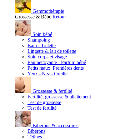
Gemmothérapie
Grossesse & Bébé
Retour
Soin bébé
Shampoing
Bain - Toilette
Lingette & lait de toilette
Soin corps et visage
Eau nettoyante - Parfum bébé
Petits maux, Premières dents
Yeux - Nez - Oreille
Grossesse & fertilité
Fertilité, grossesse & allaitement
Test de grossesse
Test de fertilité
Biberons & accessoires
Biberons
Tétines