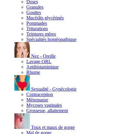
Doses
Granules
Gouttes
Macérâts glycérinés
Pommades
Triturations
Teintures mères
Spécialités homéopathique
Nez - Oreille
Lavage ORL
Antihistaminique
Rhume
Sexualité - Gynécologie
Contraception
Ménopause
Mycoses vaginales
Grossesse, allaitement
Toux et maux de gorge
Mal de gorge