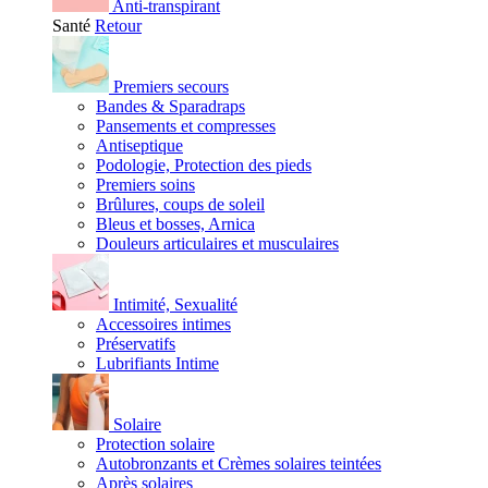
Anti-transpirant
Santé
Retour
Premiers secours
Bandes & Sparadraps
Pansements et compresses
Antiseptique
Podologie, Protection des pieds
Premiers soins
Brûlures, coups de soleil
Bleus et bosses, Arnica
Douleurs articulaires et musculaires
Intimité, Sexualité
Accessoires intimes
Préservatifs
Lubrifiants Intime
Solaire
Protection solaire
Autobronzants et Crèmes solaires teintées
Après solaires