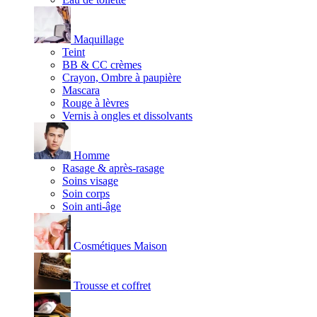
Maquillage
Teint
BB & CC crèmes
Crayon, Ombre à paupière
Mascara
Rouge à lèvres
Vernis à ongles et dissolvants
Homme
Rasage & après-rasage
Soins visage
Soin corps
Soin anti-âge
Cosmétiques Maison
Trousse et coffret