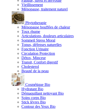
Fatigue, stress et nervosité
Vieillissement
Ménopause, traitement naturel
Phytotherapie
Ménopause bouffées de chaleur
Toux rhume
Articulations, douleurs articulaires
Sommeil Stress Moral
Tonus, défenses naturelles
Fonction Urinaire
Circulation Protection
Détox, Minceur
Transit, Confort digestif
Cholesterol
Beauté de la peau
Cosmétique Bio
Hydratant Bio
Démaquillant nettoyant Bio
Soins corps Bio
Stick lèvres Bio
Contour des Yeux Bio