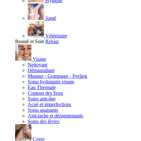
Hygiène
Santé
Vétérinaire
Beauté et Soin
Retour
Visage
Nettoyant
Démaquillant
Masque - Gommage - Peeling
Soins hydratants visage
Eau Thermale
Contour des Yeux
Soins anti-âge
Acné et imperfections
Soins apaisants
Anti-tache et dépigmentants
Soins des lèvres
Corps