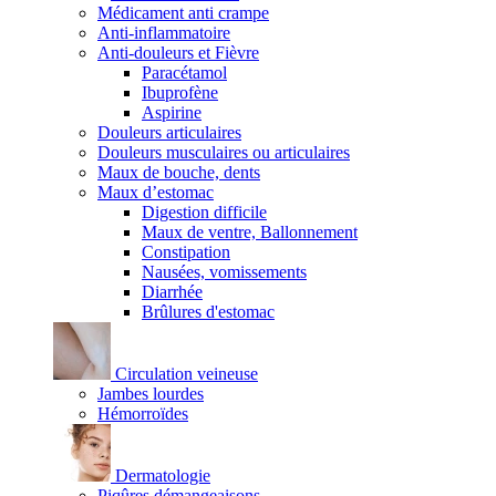
Médicament anti crampe
Anti-inflammatoire
Anti-douleurs et Fièvre
Paracétamol
Ibuprofène
Aspirine
Douleurs articulaires
Douleurs musculaires ou articulaires
Maux de bouche, dents
Maux d’estomac
Digestion difficile
Maux de ventre, Ballonnement
Constipation
Nausées, vomissements
Diarrhée
Brûlures d'estomac
Circulation veineuse
Jambes lourdes
Hémorroïdes
Dermatologie
Piqûres démangeaisons