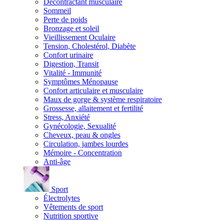
Décontractant musculaire
Sommeil
Perte de poids
Bronzage et soleil
Vieillissement Oculaire
Tension, Cholestérol, Diabète
Confort urinaire
Digestion, Transit
Vitalité - Immunité
Symptômes Ménopause
Confort articulaire et musculaire
Maux de gorge & système respiratoire
Grossesse, allaitement et fertilité
Stress, Anxiété
Gynécologie, Sexualité
Cheveux, peau & ongles
Circulation, jambes lourdes
Mémoire - Concentration
Anti-âge
Sport
Électrolytes
Vêtements de sport
Nutrition sportive