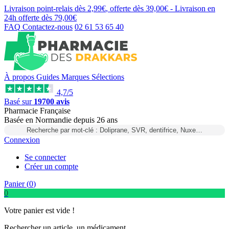
Livraison point-relais dès
2,99€
, offerte dès
39,00€
- Livraison en
24h
offerte dès
79,00€
FAQ
Contactez-nous
02 61 53 65 40
À propos
Guides
Marques
Sélections
4,7/5
Basé sur
19700 avis
Pharmacie Française
Basée
en Normandie
depuis
26 ans
Recherche par mot-clé : Doliprane, SVR, dentifrice, Nuxe…
Connexion
Se connecter
Créer un compte
Panier (
0
)
0
Votre panier est vide !
Rechercher un article, un médicament...