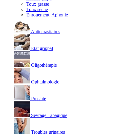
Toux grasse
Toux sèche
Enrouement, Aphonie
Antiparasitaires
Etat grippal
Oligothérapie
Ophtalmologie
Prostate
Sevrage Tabagique
Troubles urinaires