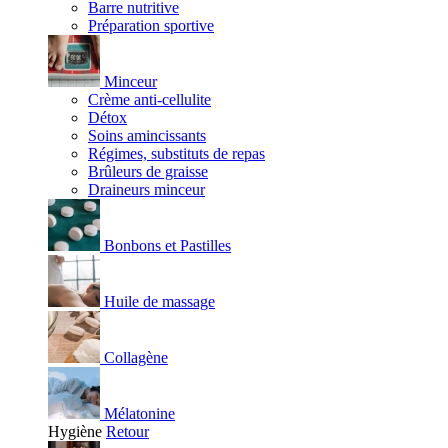
Barre nutritive
Préparation sportive
Minceur
Crème anti-cellulite
Détox
Soins amincissants
Régimes, substituts de repas
Brûleurs de graisse
Draineurs minceur
Bonbons et Pastilles
Huile de massage
Collagène
Mélatonine
Hygiène
Retour