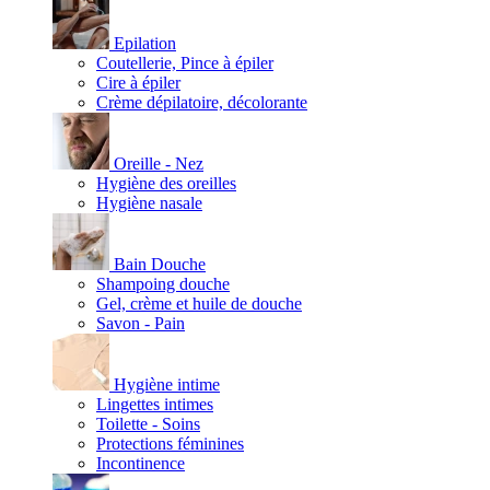
Epilation
Coutellerie, Pince à épiler
Cire à épiler
Crème dépilatoire, décolorante
Oreille - Nez
Hygiène des oreilles
Hygiène nasale
Bain Douche
Shampoing douche
Gel, crème et huile de douche
Savon - Pain
Hygiène intime
Lingettes intimes
Toilette - Soins
Protections féminines
Incontinence