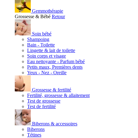
Gemmothérapie
Grossesse & Bébé
Retour
Soin bébé
Shampoing
Bain - Toilette
Lingette & lait de toilette
Soin corps et visage
Eau nettoyante - Parfum bébé
Petits maux, Premières dents
Yeux - Nez - Oreille
Grossesse & fertilité
Fertilité, grossesse & allaitement
Test de grossesse
Test de fertilité
Biberons & accessoires
Biberons
Tétines