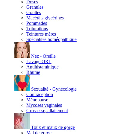
Doses
Granules
Gouttes
Macérâts glycérinés
Pommades
Triturations
Teintures mères
Spécialités homéopathique
Nez - Oreille
Lavage ORL
Antihistaminique
Rhume
Sexualité - Gynécologie
Contraception
Ménopause
Mycoses vaginales
Grossesse, allaitement
Toux et maux de gorge
Mal de gorge