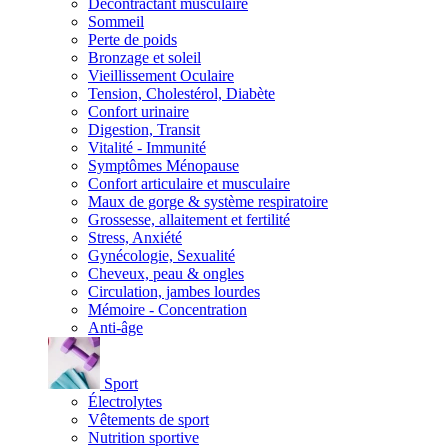
Décontractant musculaire
Sommeil
Perte de poids
Bronzage et soleil
Vieillissement Oculaire
Tension, Cholestérol, Diabète
Confort urinaire
Digestion, Transit
Vitalité - Immunité
Symptômes Ménopause
Confort articulaire et musculaire
Maux de gorge & système respiratoire
Grossesse, allaitement et fertilité
Stress, Anxiété
Gynécologie, Sexualité
Cheveux, peau & ongles
Circulation, jambes lourdes
Mémoire - Concentration
Anti-âge
Sport
Électrolytes
Vêtements de sport
Nutrition sportive