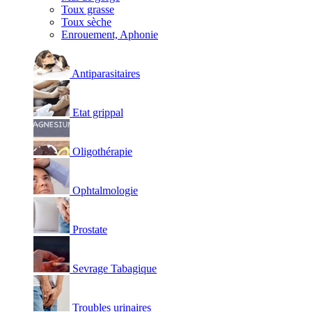
Toux grasse
Toux sèche
Enrouement, Aphonie
Antiparasitaires
Etat grippal
Oligothérapie
Ophtalmologie
Prostate
Sevrage Tabagique
Troubles urinaires