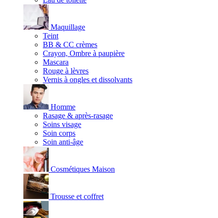
Maquillage
Teint
BB & CC crèmes
Crayon, Ombre à paupière
Mascara
Rouge à lèvres
Vernis à ongles et dissolvants
Homme
Rasage & après-rasage
Soins visage
Soin corps
Soin anti-âge
Cosmétiques Maison
Trousse et coffret