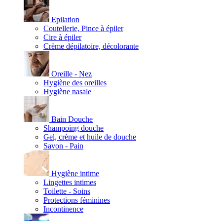
Epilation
Coutellerie, Pince à épiler
Cire à épiler
Crème dépilatoire, décolorante
Oreille - Nez
Hygiène des oreilles
Hygiène nasale
Bain Douche
Shampoing douche
Gel, crème et huile de douche
Savon - Pain
Hygiène intime
Lingettes intimes
Toilette - Soins
Protections féminines
Incontinence