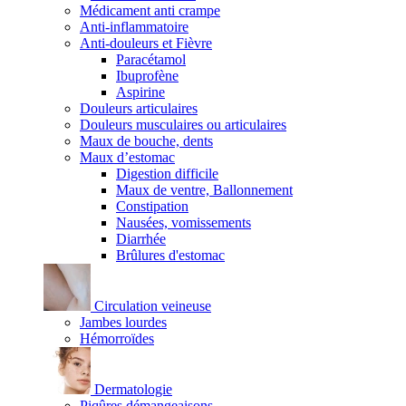
Médicament anti crampe
Anti-inflammatoire
Anti-douleurs et Fièvre
Paracétamol
Ibuprofène
Aspirine
Douleurs articulaires
Douleurs musculaires ou articulaires
Maux de bouche, dents
Maux d’estomac
Digestion difficile
Maux de ventre, Ballonnement
Constipation
Nausées, vomissements
Diarrhée
Brûlures d'estomac
Circulation veineuse
Jambes lourdes
Hémorroïdes
Dermatologie
Piqûres démangeaisons