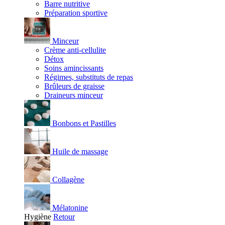
Barre nutritive
Préparation sportive
Minceur
Crème anti-cellulite
Détox
Soins amincissants
Régimes, substituts de repas
Brûleurs de graisse
Draineurs minceur
Bonbons et Pastilles
Huile de massage
Collagène
Mélatonine
Hygiène
Retour