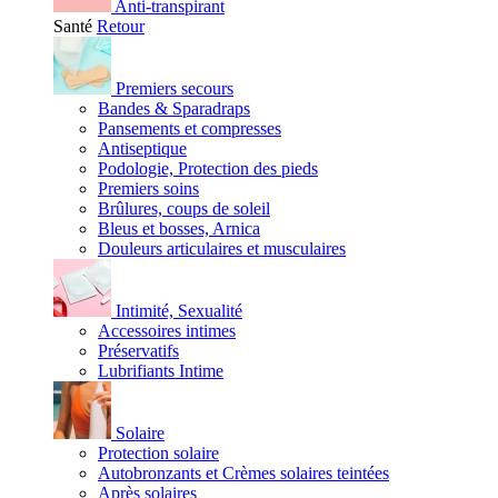
Anti-transpirant
Santé
Retour
Premiers secours
Bandes & Sparadraps
Pansements et compresses
Antiseptique
Podologie, Protection des pieds
Premiers soins
Brûlures, coups de soleil
Bleus et bosses, Arnica
Douleurs articulaires et musculaires
Intimité, Sexualité
Accessoires intimes
Préservatifs
Lubrifiants Intime
Solaire
Protection solaire
Autobronzants et Crèmes solaires teintées
Après solaires