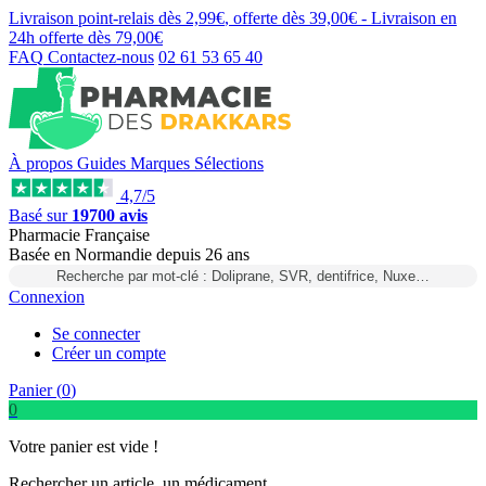
Livraison point-relais dès
2,99€
, offerte dès
39,00€
- Livraison en
24h
offerte dès
79,00€
FAQ
Contactez-nous
02 61 53 65 40
À propos
Guides
Marques
Sélections
4,7/5
Basé sur
19700 avis
Pharmacie Française
Basée
en Normandie
depuis
26 ans
Recherche par mot-clé : Doliprane, SVR, dentifrice, Nuxe…
Connexion
Se connecter
Créer un compte
Panier (
0
)
0
Votre panier est vide !
Rechercher un article, un médicament...