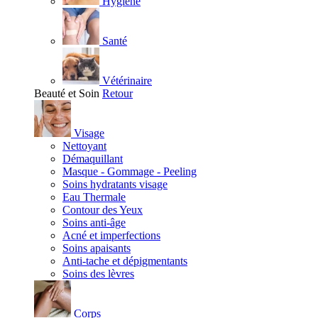
Hygiène
Santé
Vétérinaire
Beauté et Soin
Retour
Visage
Nettoyant
Démaquillant
Masque - Gommage - Peeling
Soins hydratants visage
Eau Thermale
Contour des Yeux
Soins anti-âge
Acné et imperfections
Soins apaisants
Anti-tache et dépigmentants
Soins des lèvres
Corps