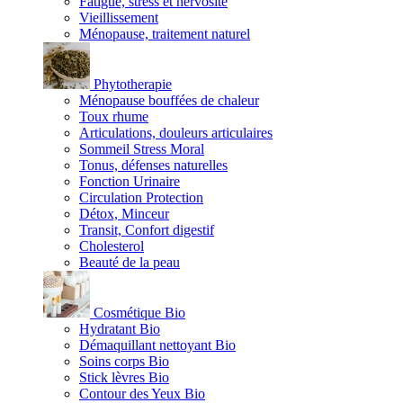
Fatigue, stress et nervosité
Vieillissement
Ménopause, traitement naturel
Phytotherapie
Ménopause bouffées de chaleur
Toux rhume
Articulations, douleurs articulaires
Sommeil Stress Moral
Tonus, défenses naturelles
Fonction Urinaire
Circulation Protection
Détox, Minceur
Transit, Confort digestif
Cholesterol
Beauté de la peau
Cosmétique Bio
Hydratant Bio
Démaquillant nettoyant Bio
Soins corps Bio
Stick lèvres Bio
Contour des Yeux Bio