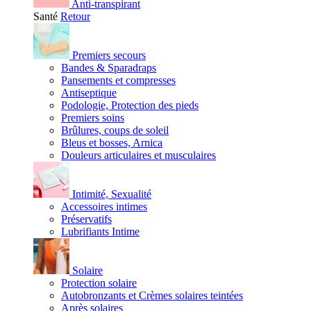
Anti-transpirant
Santé
Retour
Premiers secours
Bandes & Sparadraps
Pansements et compresses
Antiseptique
Podologie, Protection des pieds
Premiers soins
Brûlures, coups de soleil
Bleus et bosses, Arnica
Douleurs articulaires et musculaires
Intimité, Sexualité
Accessoires intimes
Préservatifs
Lubrifiants Intime
Solaire
Protection solaire
Autobronzants et Crèmes solaires teintées
Après solaires