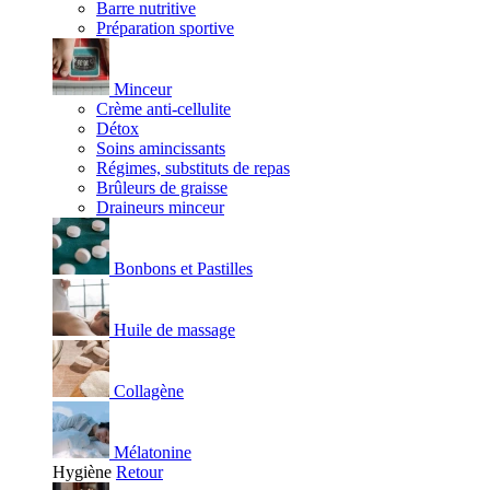
Barre nutritive
Préparation sportive
Minceur
Crème anti-cellulite
Détox
Soins amincissants
Régimes, substituts de repas
Brûleurs de graisse
Draineurs minceur
Bonbons et Pastilles
Huile de massage
Collagène
Mélatonine
Hygiène
Retour