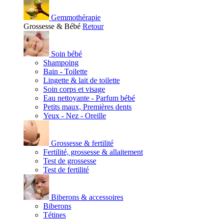
Gemmothérapie
Grossesse & Bébé
Retour
Soin bébé
Shampoing
Bain - Toilette
Lingette & lait de toilette
Soin corps et visage
Eau nettoyante - Parfum bébé
Petits maux, Premières dents
Yeux - Nez - Oreille
Grossesse & fertilité
Fertilité, grossesse & allaitement
Test de grossesse
Test de fertilité
Biberons & accessoires
Biberons
Tétines