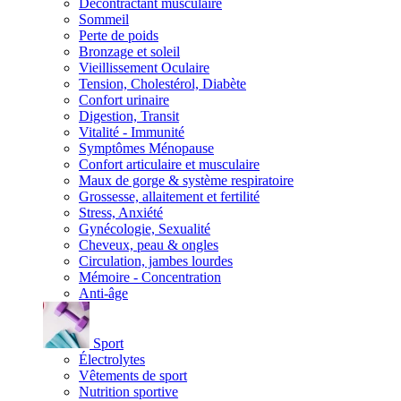
Décontractant musculaire
Sommeil
Perte de poids
Bronzage et soleil
Vieillissement Oculaire
Tension, Cholestérol, Diabète
Confort urinaire
Digestion, Transit
Vitalité - Immunité
Symptômes Ménopause
Confort articulaire et musculaire
Maux de gorge & système respiratoire
Grossesse, allaitement et fertilité
Stress, Anxiété
Gynécologie, Sexualité
Cheveux, peau & ongles
Circulation, jambes lourdes
Mémoire - Concentration
Anti-âge
Sport
Électrolytes
Vêtements de sport
Nutrition sportive