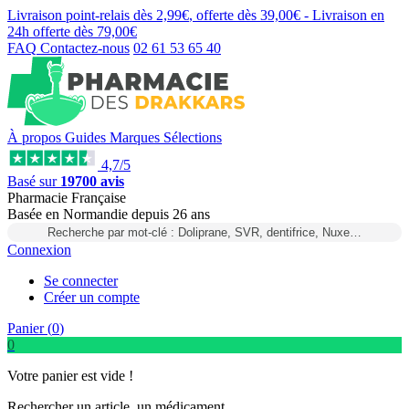
Livraison point-relais dès
2,99€
, offerte dès
39,00€
- Livraison en
24h
offerte dès
79,00€
FAQ
Contactez-nous
02 61 53 65 40
À propos
Guides
Marques
Sélections
4,7/5
Basé sur
19700 avis
Pharmacie Française
Basée
en Normandie
depuis
26 ans
Recherche par mot-clé : Doliprane, SVR, dentifrice, Nuxe…
Connexion
Se connecter
Créer un compte
Panier (
0
)
0
Votre panier est vide !
Rechercher un article, un médicament...