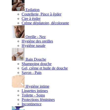
Epilation
Coutellerie, Pince à épiler
Cire à épiler
Crème dépilatoire, décolorante
Oreille - Nez
Hygiène des oreilles
Hygiène nasale
Bain Douche
Shampoing douche
Gel, crème et huile de douche
Savon - Pain
Hygiène intime
Lingettes intimes
Toilette - Soins
Protections féminines
Incontinence