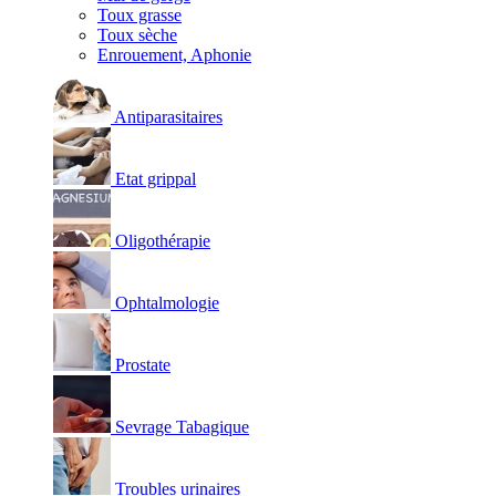
Toux grasse
Toux sèche
Enrouement, Aphonie
Antiparasitaires
Etat grippal
Oligothérapie
Ophtalmologie
Prostate
Sevrage Tabagique
Troubles urinaires