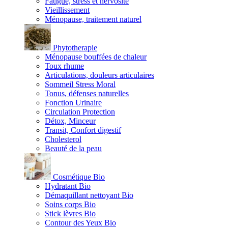
Fatigue, stress et nervosité
Vieillissement
Ménopause, traitement naturel
Phytotherapie
Ménopause bouffées de chaleur
Toux rhume
Articulations, douleurs articulaires
Sommeil Stress Moral
Tonus, défenses naturelles
Fonction Urinaire
Circulation Protection
Détox, Minceur
Transit, Confort digestif
Cholesterol
Beauté de la peau
Cosmétique Bio
Hydratant Bio
Démaquillant nettoyant Bio
Soins corps Bio
Stick lèvres Bio
Contour des Yeux Bio