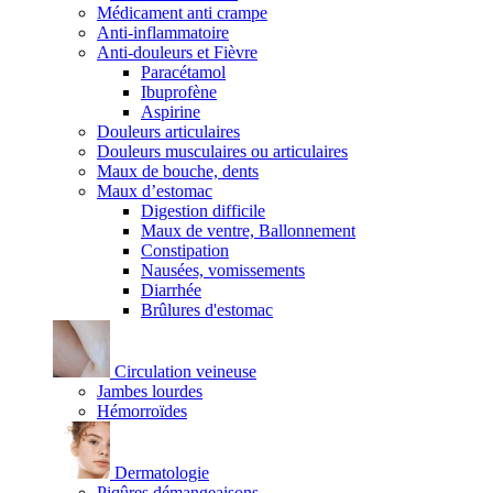
Médicament anti crampe
Anti-inflammatoire
Anti-douleurs et Fièvre
Paracétamol
Ibuprofène
Aspirine
Douleurs articulaires
Douleurs musculaires ou articulaires
Maux de bouche, dents
Maux d’estomac
Digestion difficile
Maux de ventre, Ballonnement
Constipation
Nausées, vomissements
Diarrhée
Brûlures d'estomac
Circulation veineuse
Jambes lourdes
Hémorroïdes
Dermatologie
Piqûres démangeaisons