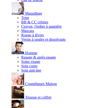
Maquillage
Teint
BB & CC crèmes
Crayon, Ombre à paupière
Mascara
Rouge à lèvres
Vernis à ongles et dissolvants
Homme
Rasage & après-rasage
Soins visage
Soin corps
Soin anti-âge
Cosmétiques Maison
Trousse et coffret