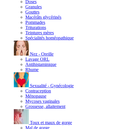
Doses
Granules
Gouttes
Macérâts glycérinés
Pommades
Triturations
Teintures mères
Spécialités homéopathique
Nez - Oreille
Lavage ORL
Antihistaminique
Rhume
Sexualité - Gynécologie
Contraception
Ménopause
Mycoses vaginales
Grossesse, allaitement
Toux et maux de gorge
Mal de gorge