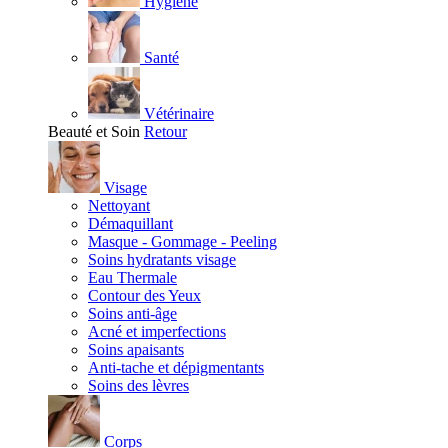
Hygiène
Santé
Vétérinaire
Beauté et Soin
Retour
Visage
Nettoyant
Démaquillant
Masque - Gommage - Peeling
Soins hydratants visage
Eau Thermale
Contour des Yeux
Soins anti-âge
Acné et imperfections
Soins apaisants
Anti-tache et dépigmentants
Soins des lèvres
Corps