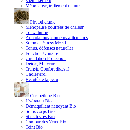
Vieillissement
Ménopause, traitement naturel
Phytotherapie
Ménopause bouffées de chaleur
Toux rhume
Articulations, douleurs articulaires
Sommeil Stress Moral
Tonus, défenses naturelles
Fonction Urinaire
Circulation Protection
Détox, Minceur
Transit, Confort digestif
Cholesterol
Beauté de la peau
Cosmétique Bio
Hydratant Bio
Démaquillant nettoyant Bio
Soins corps Bio
Stick lèvres Bio
Contour des Yeux Bio
Teint Bio