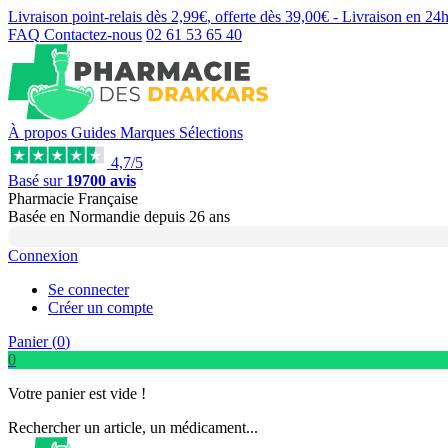
Livraison point-relais dès
2,99€
, offerte dès
39,00€
- Livraison en
24
FAQ
Contactez-nous
02 61 53 65 40
À propos
Guides
Marques
Sélections
4,7/5
Basé sur
19700 avis
Pharmacie Française
Basée
en Normandie
depuis
26 ans
Connexion
Se connecter
Créer un compte
Panier (
0
)
0
Votre panier est vide !
Rechercher un article, un médicament...