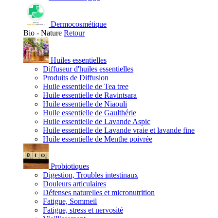
Dermocosmétique
Bio - Nature
Retour
Huiles essentielles
Diffuseur d'huiles essentielles
Produits de Diffusion
Huile essentielle de Tea tree
Huile essentielle de Ravintsara
Huile essentielle de Niaouli
Huile essentielle de Gaulthérie
Huile essentielle de Lavande Aspic
Huile essentielle de Lavande vraie et lavande fine
Huile essentielle de Menthe poivrée
Probiotiques
Digestion, Troubles intestinaux
Douleurs articulaires
Défenses naturelles et micronutrition
Fatigue, Sommeil
Fatigue, stress et nervosité