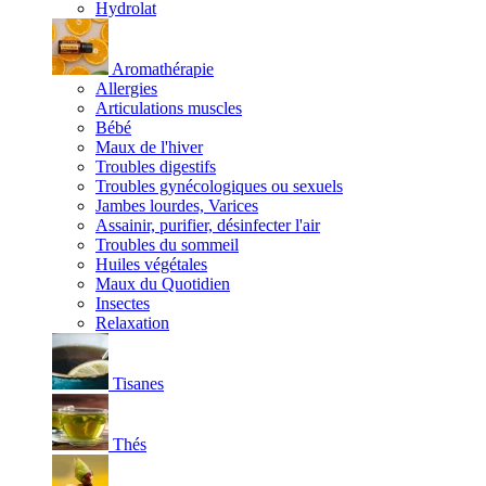
Hydrolat
Aromathérapie
Allergies
Articulations muscles
Bébé
Maux de l'hiver
Troubles digestifs
Troubles gynécologiques ou sexuels
Jambes lourdes, Varices
Assainir, purifier, désinfecter l'air
Troubles du sommeil
Huiles végétales
Maux du Quotidien
Insectes
Relaxation
Tisanes
Thés