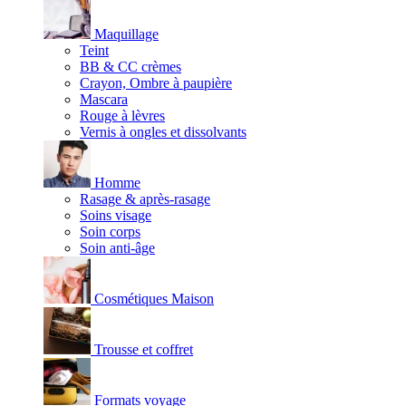
Maquillage
Teint
BB & CC crèmes
Crayon, Ombre à paupière
Mascara
Rouge à lèvres
Vernis à ongles et dissolvants
Homme
Rasage & après-rasage
Soins visage
Soin corps
Soin anti-âge
Cosmétiques Maison
Trousse et coffret
Formats voyage