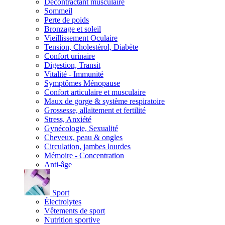
Décontractant musculaire
Sommeil
Perte de poids
Bronzage et soleil
Vieillissement Oculaire
Tension, Cholestérol, Diabète
Confort urinaire
Digestion, Transit
Vitalité - Immunité
Symptômes Ménopause
Confort articulaire et musculaire
Maux de gorge & système respiratoire
Grossesse, allaitement et fertilité
Stress, Anxiété
Gynécologie, Sexualité
Cheveux, peau & ongles
Circulation, jambes lourdes
Mémoire - Concentration
Anti-âge
Sport
Électrolytes
Vêtements de sport
Nutrition sportive