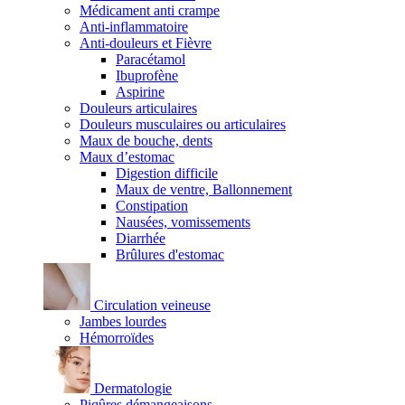
Médicament anti crampe
Anti-inflammatoire
Anti-douleurs et Fièvre
Paracétamol
Ibuprofène
Aspirine
Douleurs articulaires
Douleurs musculaires ou articulaires
Maux de bouche, dents
Maux d’estomac
Digestion difficile
Maux de ventre, Ballonnement
Constipation
Nausées, vomissements
Diarrhée
Brûlures d'estomac
Circulation veineuse
Jambes lourdes
Hémorroïdes
Dermatologie
Piqûres démangeaisons