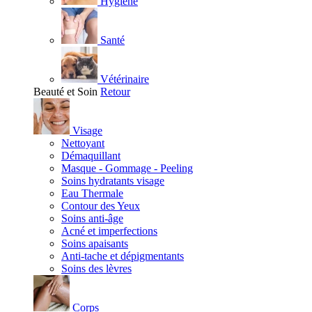
Hygiène
Santé
Vétérinaire
Beauté et Soin
Retour
Visage
Nettoyant
Démaquillant
Masque - Gommage - Peeling
Soins hydratants visage
Eau Thermale
Contour des Yeux
Soins anti-âge
Acné et imperfections
Soins apaisants
Anti-tache et dépigmentants
Soins des lèvres
Corps