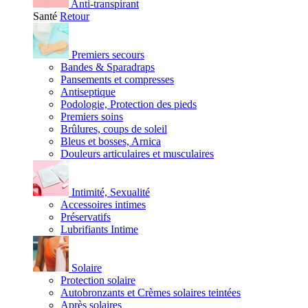
Anti-transpirant
Santé
Retour
Premiers secours
Bandes & Sparadraps
Pansements et compresses
Antiseptique
Podologie, Protection des pieds
Premiers soins
Brûlures, coups de soleil
Bleus et bosses, Arnica
Douleurs articulaires et musculaires
Intimité, Sexualité
Accessoires intimes
Préservatifs
Lubrifiants Intime
Solaire
Protection solaire
Autobronzants et Crèmes solaires teintées
Après solaires