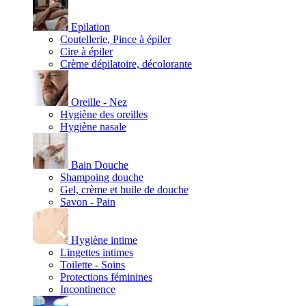
Epilation
Coutellerie, Pince à épiler
Cire à épiler
Crème dépilatoire, décolorante
Oreille - Nez
Hygiène des oreilles
Hygiène nasale
Bain Douche
Shampoing douche
Gel, crème et huile de douche
Savon - Pain
Hygiène intime
Lingettes intimes
Toilette - Soins
Protections féminines
Incontinence