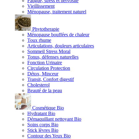
Fatigue, stress et nervosité
Vieillissement
Ménopause, traitement naturel
Phytotherapie
Ménopause bouffées de chaleur
Toux rhume
Articulations, douleurs articulaires
Sommeil Stress Moral
Tonus, défenses naturelles
Fonction Urinaire
Circulation Protection
Détox, Minceur
Transit, Confort digestif
Cholesterol
Beauté de la peau
Cosmétique Bio
Hydratant Bio
Démaquillant nettoyant Bio
Soins corps Bio
Stick lèvres Bio
Contour des Yeux Bio