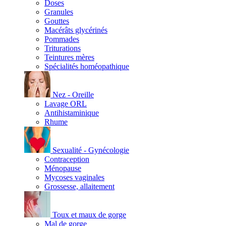
Doses
Granules
Gouttes
Macérâts glycérinés
Pommades
Triturations
Teintures mères
Spécialités homéopathique
Nez - Oreille
Lavage ORL
Antihistaminique
Rhume
Sexualité - Gynécologie
Contraception
Ménopause
Mycoses vaginales
Grossesse, allaitement
Toux et maux de gorge
Mal de gorge