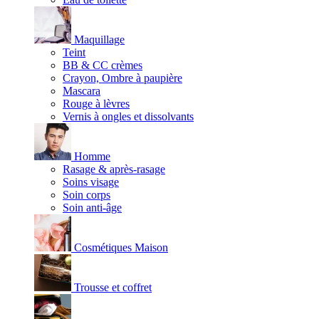
Maquillage
Teint
BB & CC crèmes
Crayon, Ombre à paupière
Mascara
Rouge à lèvres
Vernis à ongles et dissolvants
Homme
Rasage & après-rasage
Soins visage
Soin corps
Soin anti-âge
Cosmétiques Maison
Trousse et coffret