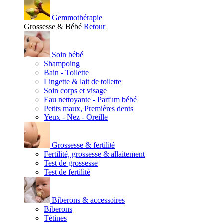
Gemmothérapie
Grossesse & Bébé
Retour
Soin bébé
Shampoing
Bain - Toilette
Lingette & lait de toilette
Soin corps et visage
Eau nettoyante - Parfum bébé
Petits maux, Premières dents
Yeux - Nez - Oreille
Grossesse & fertilité
Fertilité, grossesse & allaitement
Test de grossesse
Test de fertilité
Biberons & accessoires
Biberons
Tétines