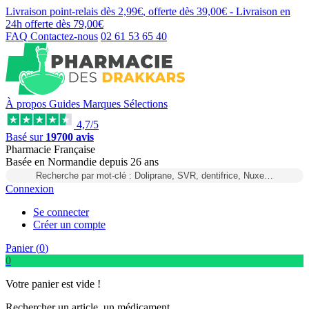
Livraison point-relais dès
2,99€
, offerte dès
39,00€
- Livraison en
24h
offerte dès
79,00€
FAQ
Contactez-nous
02 61 53 65 40
À propos
Guides
Marques
Sélections
4,7/5
Basé sur
19700 avis
Pharmacie Française
Basée
en Normandie
depuis
26 ans
Recherche par mot-clé : Doliprane, SVR, dentifrice, Nuxe…
Connexion
Se connecter
Créer un compte
Panier (
0
)
0
Votre panier est vide !
Rechercher un article, un médicament...