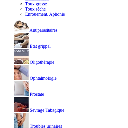
Toux grasse
Toux sèche
Enrouement, Aphonie
Antiparasitaires
Etat grippal
Oligothérapie
Ophtalmologie
Prostate
Sevrage Tabagique
Troubles urinaires