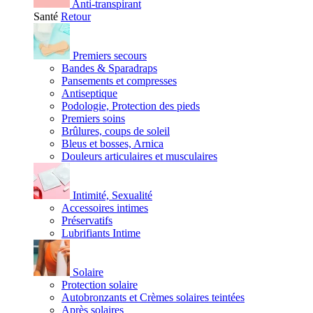
Anti-transpirant
Santé
Retour
Premiers secours
Bandes & Sparadraps
Pansements et compresses
Antiseptique
Podologie, Protection des pieds
Premiers soins
Brûlures, coups de soleil
Bleus et bosses, Arnica
Douleurs articulaires et musculaires
Intimité, Sexualité
Accessoires intimes
Préservatifs
Lubrifiants Intime
Solaire
Protection solaire
Autobronzants et Crèmes solaires teintées
Après solaires