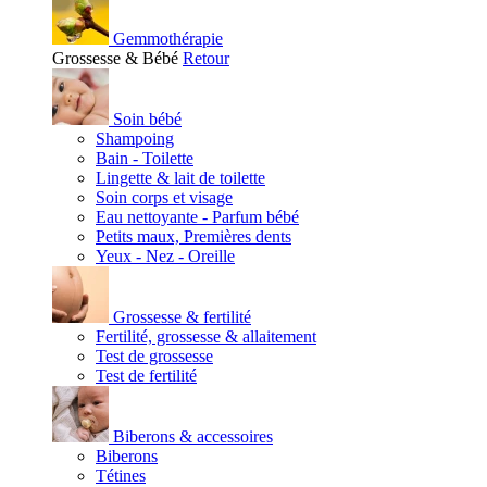
Gemmothérapie
Grossesse & Bébé
Retour
Soin bébé
Shampoing
Bain - Toilette
Lingette & lait de toilette
Soin corps et visage
Eau nettoyante - Parfum bébé
Petits maux, Premières dents
Yeux - Nez - Oreille
Grossesse & fertilité
Fertilité, grossesse & allaitement
Test de grossesse
Test de fertilité
Biberons & accessoires
Biberons
Tétines