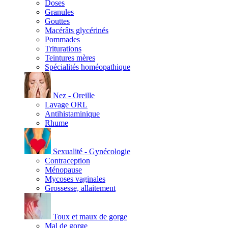
Doses
Granules
Gouttes
Macérâts glycérinés
Pommades
Triturations
Teintures mères
Spécialités homéopathique
Nez - Oreille
Lavage ORL
Antihistaminique
Rhume
Sexualité - Gynécologie
Contraception
Ménopause
Mycoses vaginales
Grossesse, allaitement
Toux et maux de gorge
Mal de gorge