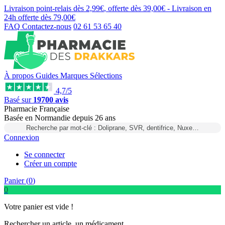
Livraison point-relais dès
2,99€
, offerte dès
39,00€
- Livraison en
24h
offerte dès
79,00€
FAQ
Contactez-nous
02 61 53 65 40
À propos
Guides
Marques
Sélections
4,7/5
Basé sur
19700 avis
Pharmacie Française
Basée
en Normandie
depuis
26 ans
Recherche par mot-clé : Doliprane, SVR, dentifrice, Nuxe…
Connexion
Se connecter
Créer un compte
Panier (
0
)
0
Votre panier est vide !
Rechercher un article, un médicament...