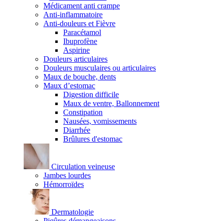
Médicament anti crampe
Anti-inflammatoire
Anti-douleurs et Fièvre
Paracétamol
Ibuprofène
Aspirine
Douleurs articulaires
Douleurs musculaires ou articulaires
Maux de bouche, dents
Maux d’estomac
Digestion difficile
Maux de ventre, Ballonnement
Constipation
Nausées, vomissements
Diarrhée
Brûlures d'estomac
Circulation veineuse
Jambes lourdes
Hémorroïdes
Dermatologie
Piqûres démangeaisons