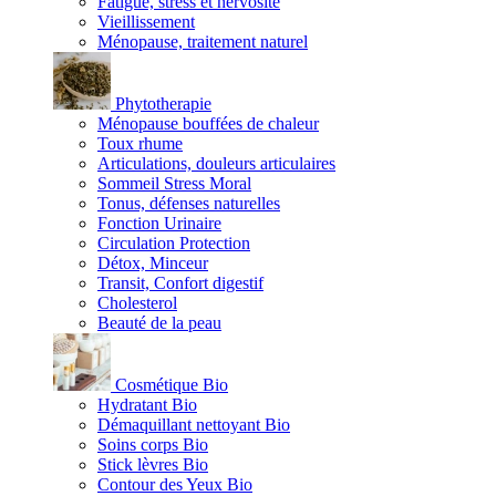
Fatigue, stress et nervosité
Vieillissement
Ménopause, traitement naturel
Phytotherapie
Ménopause bouffées de chaleur
Toux rhume
Articulations, douleurs articulaires
Sommeil Stress Moral
Tonus, défenses naturelles
Fonction Urinaire
Circulation Protection
Détox, Minceur
Transit, Confort digestif
Cholesterol
Beauté de la peau
Cosmétique Bio
Hydratant Bio
Démaquillant nettoyant Bio
Soins corps Bio
Stick lèvres Bio
Contour des Yeux Bio