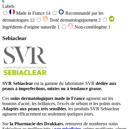
€
Labels
Made in France
14
Recommandé par les
dermatologues
12
Testé dermatologiquement
2
Ingrédients d'origine naturelle
1
Non-comédogène
1
Sebiaclear
SVR Sebiaclear
est la gamme du laboratoire SVR
dédiée aux
peaux à imperfections, mixtes ou à tendance grasse.
Ces
soins dermatologiques made in France
agissent sur les
boutons d'acné, les brillances, l'excès de sébum et les points noirs.
Adaptés aux peaux très sensibles
, les produits SVR Sebiaclear
agissent efficacement en seulement quelques jours.
Sur
la Pharmacie des Drakkars
, retrouvez de nombreux soins
Sebiaclear au meilleur prix :
eau micellaire
, crème matifiante, sérum