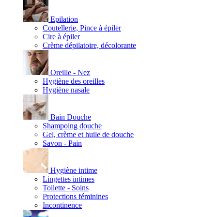
Epilation
Coutellerie, Pince à épiler
Cire à épiler
Crème dépilatoire, décolorante
Oreille - Nez
Hygiène des oreilles
Hygiène nasale
Bain Douche
Shampoing douche
Gel, crème et huile de douche
Savon - Pain
Hygiène intime
Lingettes intimes
Toilette - Soins
Protections féminines
Incontinence