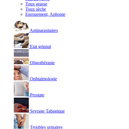
Toux grasse
Toux sèche
Enrouement, Aphonie
Antiparasitaires
Etat grippal
Oligothérapie
Ophtalmologie
Prostate
Sevrage Tabagique
Troubles urinaires