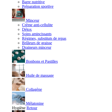
Barre nutritive
Préparation sportive
Minceur
Crème anti-cellulite
Détox
Soins amincissants
Régimes, substituts de repas
Brûleurs de graisse
Draineurs minceur
Bonbons et Pastilles
Huile de massage
Collagène
Mélatonine
Hygiène
Retour