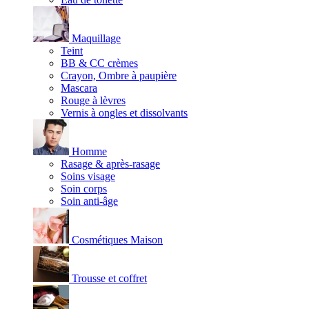
Maquillage
Teint
BB & CC crèmes
Crayon, Ombre à paupière
Mascara
Rouge à lèvres
Vernis à ongles et dissolvants
Homme
Rasage & après-rasage
Soins visage
Soin corps
Soin anti-âge
Cosmétiques Maison
Trousse et coffret