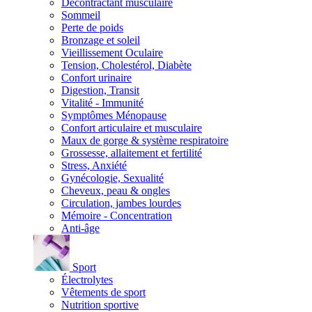
Décontractant musculaire
Sommeil
Perte de poids
Bronzage et soleil
Vieillissement Oculaire
Tension, Cholestérol, Diabète
Confort urinaire
Digestion, Transit
Vitalité - Immunité
Symptômes Ménopause
Confort articulaire et musculaire
Maux de gorge & système respiratoire
Grossesse, allaitement et fertilité
Stress, Anxiété
Gynécologie, Sexualité
Cheveux, peau & ongles
Circulation, jambes lourdes
Mémoire - Concentration
Anti-âge
Sport
Électrolytes
Vêtements de sport
Nutrition sportive