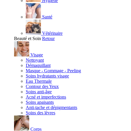
Hygiène
Santé
Vétérinaire
Beauté et Soin
Retour
Visage
Nettoyant
Démaquillant
Masque - Gommage - Peeling
Soins hydratants visage
Eau Thermale
Contour des Yeux
Soins anti-âge
Acné et imperfections
Soins apaisants
Anti-tache et dépigmentants
Soins des lèvres
Corps