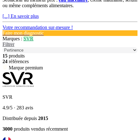
ou même compléments alimentaires.
[...] En savoir plus
Votre recommandation sur-mesure !
Faire mon diagnostic
Marques :
SVR
Filtrer
15
produits
24
références
Marque premium
SVR
4.9/5
· 283 avis
Distribuée depuis
2015
3000
produits vendus récemment