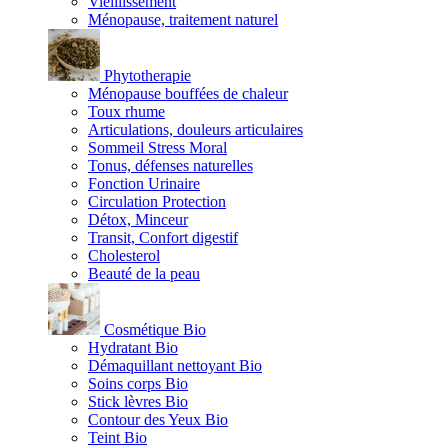
Vieillissement
Ménopause, traitement naturel
Phytotherapie
Ménopause bouffées de chaleur
Toux rhume
Articulations, douleurs articulaires
Sommeil Stress Moral
Tonus, défenses naturelles
Fonction Urinaire
Circulation Protection
Détox, Minceur
Transit, Confort digestif
Cholesterol
Beauté de la peau
Cosmétique Bio
Hydratant Bio
Démaquillant nettoyant Bio
Soins corps Bio
Stick lèvres Bio
Contour des Yeux Bio
Teint Bio