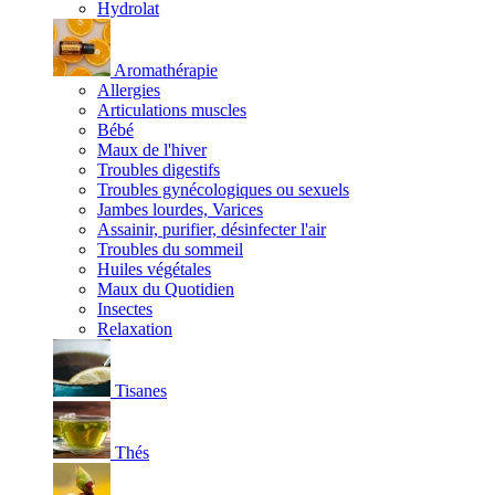
Hydrolat
Aromathérapie
Allergies
Articulations muscles
Bébé
Maux de l'hiver
Troubles digestifs
Troubles gynécologiques ou sexuels
Jambes lourdes, Varices
Assainir, purifier, désinfecter l'air
Troubles du sommeil
Huiles végétales
Maux du Quotidien
Insectes
Relaxation
Tisanes
Thés