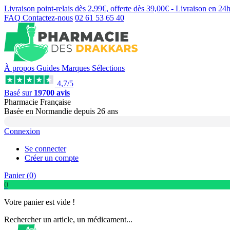
Livraison point-relais dès
2,99€
, offerte dès
39,00€
- Livraison en
24
FAQ
Contactez-nous
02 61 53 65 40
À propos
Guides
Marques
Sélections
4,7/5
Basé sur
19700 avis
Pharmacie Française
Basée
en Normandie
depuis
26 ans
Connexion
Se connecter
Créer un compte
Panier (
0
)
0
Votre panier est vide !
Rechercher un article, un médicament...