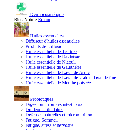
Dermocosmétique
Bio - Nature
Retour
Huiles essentielles
Diffuseur d'huiles essentielles
Produits de Diffusion
Huile essentielle de Tea tree
Huile essentielle de Ravintsara
Huile essentielle de Niaouli
Huile essentielle de Gaulthérie
Huile essentielle de Lavande Aspic
Huile essentielle de Lavande vraie et lavande fine
Huile essentielle de Menthe poivrée
Probiotiques
Digestion, Troubles intestinaux
Douleurs articulaires
Défenses naturelles et micronutrition
Fatigue, Sommeil
Fatigue, stress et nervosité