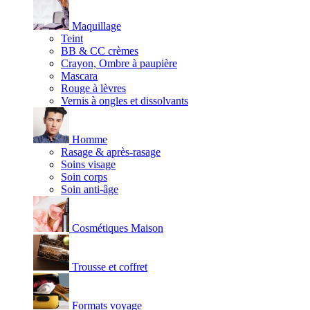
Maquillage
Teint
BB & CC crèmes
Crayon, Ombre à paupière
Mascara
Rouge à lèvres
Vernis à ongles et dissolvants
Homme
Rasage & après-rasage
Soins visage
Soin corps
Soin anti-âge
Cosmétiques Maison
Trousse et coffret
Formats voyage