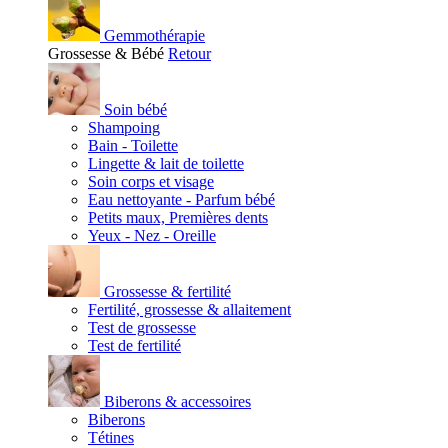
Gemmothérapie
Grossesse & Bébé
Retour
Soin bébé
Shampoing
Bain - Toilette
Lingette & lait de toilette
Soin corps et visage
Eau nettoyante - Parfum bébé
Petits maux, Premières dents
Yeux - Nez - Oreille
Grossesse & fertilité
Fertilité, grossesse & allaitement
Test de grossesse
Test de fertilité
Biberons & accessoires
Biberons
Tétines