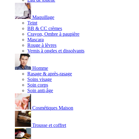
Maquillage
Teint
BB & CC crèmes
Crayon, Ombre à paupière
Mascara
Rouge à lèvres
Vernis à ongles et dissolvants
Homme
Rasage & après-rasage
Soins visage
Soin corps
Soin anti-âge
Cosmétiques Maison
Trousse et coffret