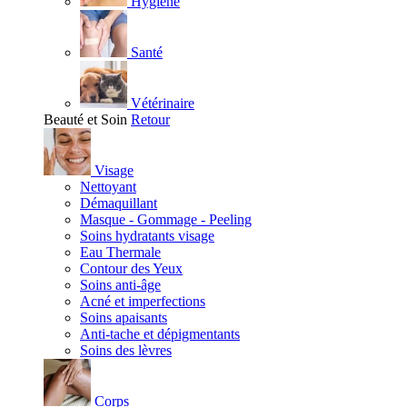
Hygiène
Santé
Vétérinaire
Beauté et Soin
Retour
Visage
Nettoyant
Démaquillant
Masque - Gommage - Peeling
Soins hydratants visage
Eau Thermale
Contour des Yeux
Soins anti-âge
Acné et imperfections
Soins apaisants
Anti-tache et dépigmentants
Soins des lèvres
Corps