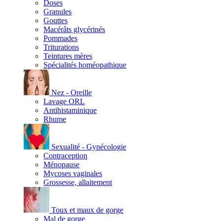
Doses
Granules
Gouttes
Macérâts glycérinés
Pommades
Triturations
Teintures mères
Spécialités homéopathique
Nez - Oreille
Lavage ORL
Antihistaminique
Rhume
Sexualité - Gynécologie
Contraception
Ménopause
Mycoses vaginales
Grossesse, allaitement
Toux et maux de gorge
Mal de gorge