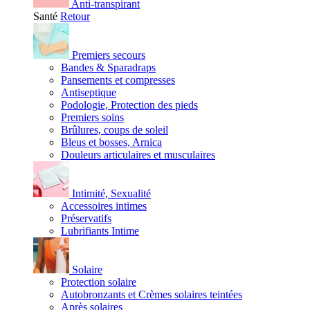
Anti-transpirant
Santé
Retour
Premiers secours
Bandes & Sparadraps
Pansements et compresses
Antiseptique
Podologie, Protection des pieds
Premiers soins
Brûlures, coups de soleil
Bleus et bosses, Arnica
Douleurs articulaires et musculaires
Intimité, Sexualité
Accessoires intimes
Préservatifs
Lubrifiants Intime
Solaire
Protection solaire
Autobronzants et Crèmes solaires teintées
Après solaires