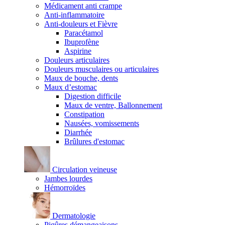
Médicament anti crampe
Anti-inflammatoire
Anti-douleurs et Fièvre
Paracétamol
Ibuprofène
Aspirine
Douleurs articulaires
Douleurs musculaires ou articulaires
Maux de bouche, dents
Maux d’estomac
Digestion difficile
Maux de ventre, Ballonnement
Constipation
Nausées, vomissements
Diarrhée
Brûlures d'estomac
Circulation veineuse
Jambes lourdes
Hémorroïdes
Dermatologie
Piqûres démangeaisons