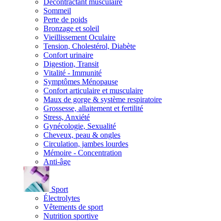
Décontractant musculaire
Sommeil
Perte de poids
Bronzage et soleil
Vieillissement Oculaire
Tension, Cholestérol, Diabète
Confort urinaire
Digestion, Transit
Vitalité - Immunité
Symptômes Ménopause
Confort articulaire et musculaire
Maux de gorge & système respiratoire
Grossesse, allaitement et fertilité
Stress, Anxiété
Gynécologie, Sexualité
Cheveux, peau & ongles
Circulation, jambes lourdes
Mémoire - Concentration
Anti-âge
Sport
Électrolytes
Vêtements de sport
Nutrition sportive