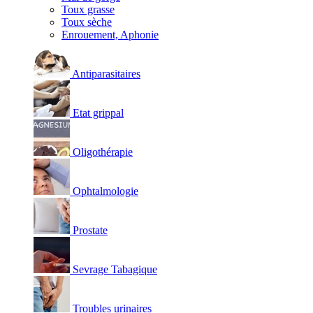
Toux grasse
Toux sèche
Enrouement, Aphonie
Antiparasitaires
Etat grippal
Oligothérapie
Ophtalmologie
Prostate
Sevrage Tabagique
Troubles urinaires