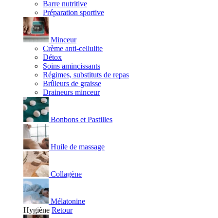
Barre nutritive
Préparation sportive
Minceur
Crème anti-cellulite
Détox
Soins amincissants
Régimes, substituts de repas
Brûleurs de graisse
Draineurs minceur
Bonbons et Pastilles
Huile de massage
Collagène
Mélatonine
Hygiène
Retour