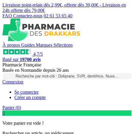
Livraison point-relais dès
2,99€
, offerte dès
39,00€
- Livraison en
24h
offerte dès
79,00€
FAQ
Contactez-nous
02 61 53 65 40
À propos
Guides
Marques
Sélections
4,7/5
Basé sur
19700 avis
Pharmacie Française
Basée
en Normandie
depuis
26 ans
Recherche par mot-clé : Doliprane, SVR, dentifrice, Nuxe…
Connexion
Se connecter
Créer un compte
Panier (
0
)
0
Votre panier est vide !
Rechercher un article, un médicament...