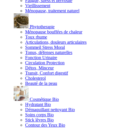
Fatigue, stress et nervosité
Vieillissement
Ménopause, traitement naturel
Phytotherapie
Ménopause bouffées de chaleur
Toux rhume
Articulations, douleurs articulaires
Sommeil Stress Moral
Tonus, défenses naturelles
Fonction Urinaire
Circulation Protection
Détox, Minceur
Transit, Confort digestif
Cholesterol
Beauté de la peau
Cosmétique Bio
Hydratant Bio
Démaquillant nettoyant Bio
Soins corps Bio
Stick lèvres Bio
Contour des Yeux Bio