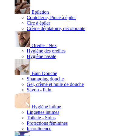
Epilation
Coutellerie, Pince à épiler
Cire à épiler
Crème dépilatoire, décolorante
Oreille - Nez
Hygiène des oreilles
Hygiène nasale
Bain Douche
Shampoing douche
Gel, crème et huile de douche
Savon - Pain
Hygiène intime
Lingettes intimes
Toilette - Soins
Protections féminines
Incontinence