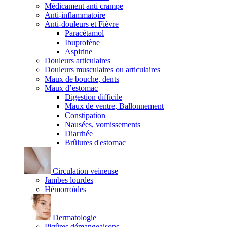
Médicament anti crampe
Anti-inflammatoire
Anti-douleurs et Fièvre
Paracétamol
Ibuprofène
Aspirine
Douleurs articulaires
Douleurs musculaires ou articulaires
Maux de bouche, dents
Maux d’estomac
Digestion difficile
Maux de ventre, Ballonnement
Constipation
Nausées, vomissements
Diarrhée
Brûlures d'estomac
Circulation veineuse
Jambes lourdes
Hémorroïdes
Dermatologie
Piqûres démangeaisons