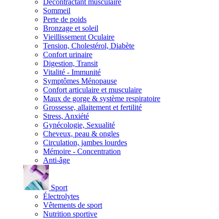
Décontractant musculaire
Sommeil
Perte de poids
Bronzage et soleil
Vieillissement Oculaire
Tension, Cholestérol, Diabète
Confort urinaire
Digestion, Transit
Vitalité - Immunité
Symptômes Ménopause
Confort articulaire et musculaire
Maux de gorge & système respiratoire
Grossesse, allaitement et fertilité
Stress, Anxiété
Gynécologie, Sexualité
Cheveux, peau & ongles
Circulation, jambes lourdes
Mémoire - Concentration
Anti-âge
Sport
Électrolytes
Vêtements de sport
Nutrition sportive