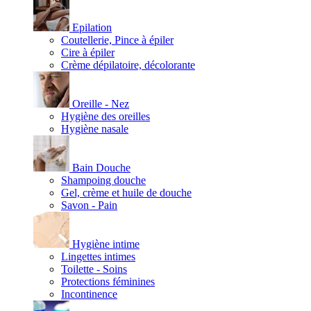
Epilation
Coutellerie, Pince à épiler
Cire à épiler
Crème dépilatoire, décolorante
Oreille - Nez
Hygiène des oreilles
Hygiène nasale
Bain Douche
Shampoing douche
Gel, crème et huile de douche
Savon - Pain
Hygiène intime
Lingettes intimes
Toilette - Soins
Protections féminines
Incontinence