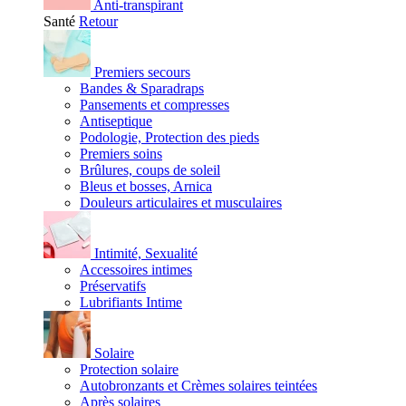
Anti-transpirant
Santé
Retour
Premiers secours
Bandes & Sparadraps
Pansements et compresses
Antiseptique
Podologie, Protection des pieds
Premiers soins
Brûlures, coups de soleil
Bleus et bosses, Arnica
Douleurs articulaires et musculaires
Intimité, Sexualité
Accessoires intimes
Préservatifs
Lubrifiants Intime
Solaire
Protection solaire
Autobronzants et Crèmes solaires teintées
Après solaires