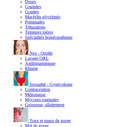
Doses
Granules
Gouttes
Macérâts glycérinés
Pommades
Triturations
Teintures mères
Spécialités homéopathique
Nez - Oreille
Lavage ORL
Antihistaminique
Rhume
Sexualité - Gynécologie
Contraception
Ménopause
Mycoses vaginales
Grossesse, allaitement
Toux et maux de gorge
Mal de gorge