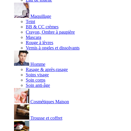
Maquillage
Teint
BB & CC crèmes
Crayon, Ombre à paupière
Mascara
Rouge à lèvres
Vernis à ongles et dissolvants
Homme
Rasage & après-rasage
Soins visage
Soin corps
Soin anti-âge
Cosmétiques Maison
Trousse et coffret