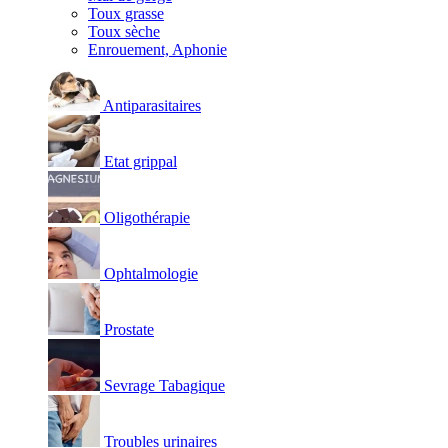
Toux grasse
Toux sèche
Enrouement, Aphonie
Antiparasitaires
Etat grippal
Oligothérapie
Ophtalmologie
Prostate
Sevrage Tabagique
Troubles urinaires