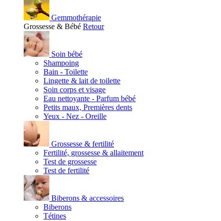
Gemmothérapie
Grossesse & Bébé
Retour
Soin bébé
Shampoing
Bain - Toilette
Lingette & lait de toilette
Soin corps et visage
Eau nettoyante - Parfum bébé
Petits maux, Premières dents
Yeux - Nez - Oreille
Grossesse & fertilité
Fertilité, grossesse & allaitement
Test de grossesse
Test de fertilité
Biberons & accessoires
Biberons
Tétines