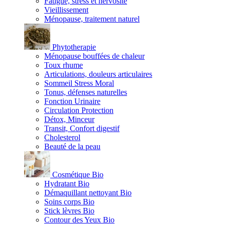
Fatigue, stress et nervosité
Vieillissement
Ménopause, traitement naturel
Phytotherapie
Ménopause bouffées de chaleur
Toux rhume
Articulations, douleurs articulaires
Sommeil Stress Moral
Tonus, défenses naturelles
Fonction Urinaire
Circulation Protection
Détox, Minceur
Transit, Confort digestif
Cholesterol
Beauté de la peau
Cosmétique Bio
Hydratant Bio
Démaquillant nettoyant Bio
Soins corps Bio
Stick lèvres Bio
Contour des Yeux Bio