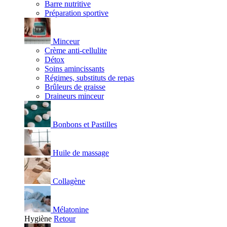
Barre nutritive
Préparation sportive
Minceur
Crème anti-cellulite
Détox
Soins amincissants
Régimes, substituts de repas
Brûleurs de graisse
Draineurs minceur
Bonbons et Pastilles
Huile de massage
Collagène
Mélatonine
Hygiène
Retour