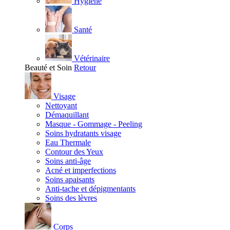
Hygiène
Santé
Vétérinaire
Beauté et Soin
Retour
Visage
Nettoyant
Démaquillant
Masque - Gommage - Peeling
Soins hydratants visage
Eau Thermale
Contour des Yeux
Soins anti-âge
Acné et imperfections
Soins apaisants
Anti-tache et dépigmentants
Soins des lèvres
Corps