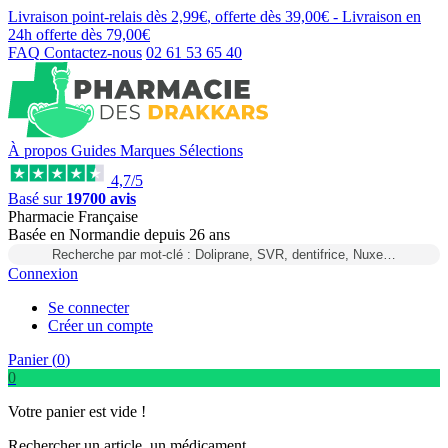
Livraison point-relais dès
2,99€
, offerte dès
39,00€
- Livraison en
24h
offerte dès
79,00€
FAQ
Contactez-nous
02 61 53 65 40
À propos
Guides
Marques
Sélections
4,7/5
Basé sur
19700 avis
Pharmacie Française
Basée
en Normandie
depuis
26 ans
Recherche par mot-clé : Doliprane, SVR, dentifrice, Nuxe…
Connexion
Se connecter
Créer un compte
Panier (
0
)
0
Votre panier est vide !
Rechercher un article, un médicament...