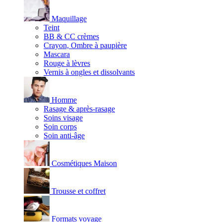
Maquillage
Teint
BB & CC crèmes
Crayon, Ombre à paupière
Mascara
Rouge à lèvres
Vernis à ongles et dissolvants
Homme
Rasage & après-rasage
Soins visage
Soin corps
Soin anti-âge
Cosmétiques Maison
Trousse et coffret
Formats voyage