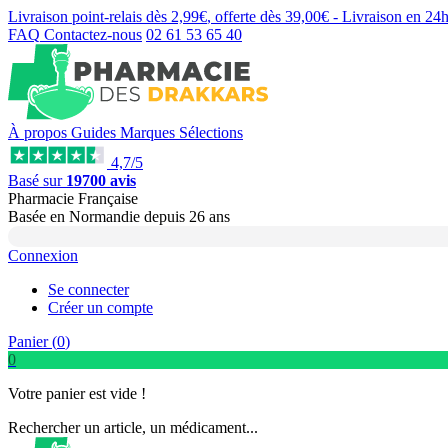
Livraison point-relais dès
2,99€
, offerte dès
39,00€
- Livraison en
24
FAQ
Contactez-nous
02 61 53 65 40
À propos
Guides
Marques
Sélections
4,7/5
Basé sur
19700 avis
Pharmacie Française
Basée
en Normandie
depuis
26 ans
Connexion
Se connecter
Créer un compte
Panier (
0
)
0
Votre panier est vide !
Rechercher un article, un médicament...