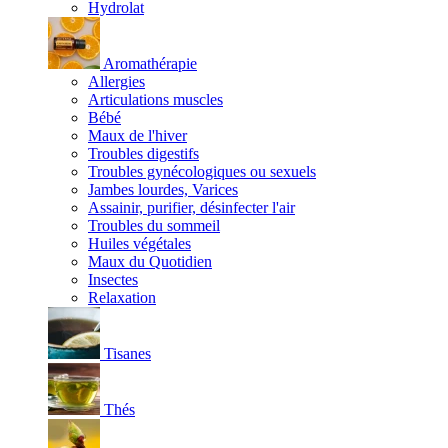
Hydrolat
Aromathérapie
Allergies
Articulations muscles
Bébé
Maux de l'hiver
Troubles digestifs
Troubles gynécologiques ou sexuels
Jambes lourdes, Varices
Assainir, purifier, désinfecter l'air
Troubles du sommeil
Huiles végétales
Maux du Quotidien
Insectes
Relaxation
Tisanes
Thés