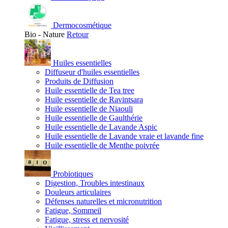
Dermocosmétique
Bio - Nature
Retour
Huiles essentielles
Diffuseur d'huiles essentielles
Produits de Diffusion
Huile essentielle de Tea tree
Huile essentielle de Ravintsara
Huile essentielle de Niaouli
Huile essentielle de Gaulthérie
Huile essentielle de Lavande Aspic
Huile essentielle de Lavande vraie et lavande fine
Huile essentielle de Menthe poivrée
Probiotiques
Digestion, Troubles intestinaux
Douleurs articulaires
Défenses naturelles et micronutrition
Fatigue, Sommeil
Fatigue, stress et nervosité