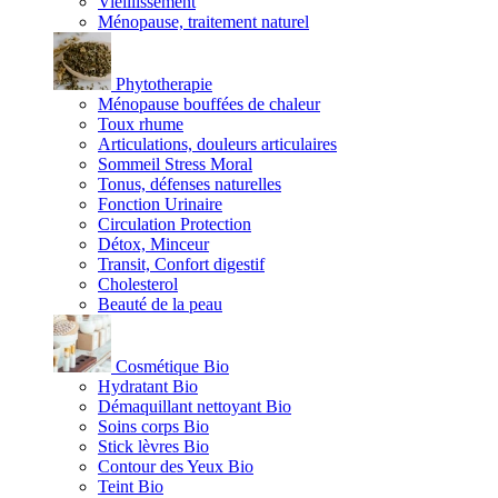
Vieillissement
Ménopause, traitement naturel
Phytotherapie
Ménopause bouffées de chaleur
Toux rhume
Articulations, douleurs articulaires
Sommeil Stress Moral
Tonus, défenses naturelles
Fonction Urinaire
Circulation Protection
Détox, Minceur
Transit, Confort digestif
Cholesterol
Beauté de la peau
Cosmétique Bio
Hydratant Bio
Démaquillant nettoyant Bio
Soins corps Bio
Stick lèvres Bio
Contour des Yeux Bio
Teint Bio