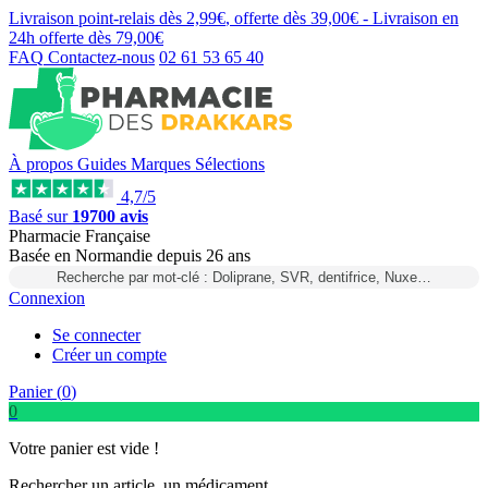
Livraison point-relais dès
2,99€
, offerte dès
39,00€
- Livraison en
24h
offerte dès
79,00€
FAQ
Contactez-nous
02 61 53 65 40
À propos
Guides
Marques
Sélections
4,7/5
Basé sur
19700 avis
Pharmacie Française
Basée
en Normandie
depuis
26 ans
Recherche par mot-clé : Doliprane, SVR, dentifrice, Nuxe…
Connexion
Se connecter
Créer un compte
Panier (
0
)
0
Votre panier est vide !
Rechercher un article, un médicament...