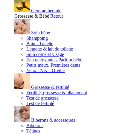
Gemmothérapie
Grossesse & Bébé
Retour
Soin bébé
Shampoing
Bain - Toilette
Lingette & lait de toilette
Soin corps et visage
Eau nettoyante - Parfum bébé
Petits maux, Premières dents
Yeux - Nez - Oreille
Grossesse & fertilité
Fertilité, grossesse & allaitement
Test de grossesse
Test de fertilité
Biberons & accessoires
Biberons
Tétines