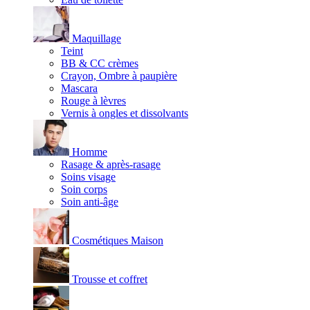
Maquillage
Teint
BB & CC crèmes
Crayon, Ombre à paupière
Mascara
Rouge à lèvres
Vernis à ongles et dissolvants
Homme
Rasage & après-rasage
Soins visage
Soin corps
Soin anti-âge
Cosmétiques Maison
Trousse et coffret