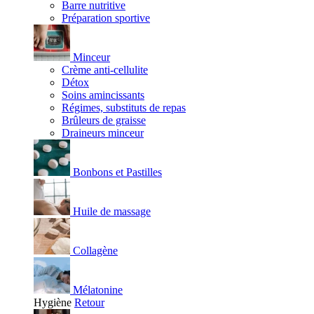
Barre nutritive
Préparation sportive
Minceur
Crème anti-cellulite
Détox
Soins amincissants
Régimes, substituts de repas
Brûleurs de graisse
Draineurs minceur
Bonbons et Pastilles
Huile de massage
Collagène
Mélatonine
Hygiène
Retour