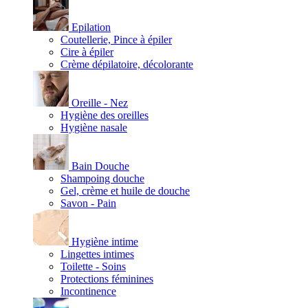
Epilation
Coutellerie, Pince à épiler
Cire à épiler
Crème dépilatoire, décolorante
Oreille - Nez
Hygiène des oreilles
Hygiène nasale
Bain Douche
Shampoing douche
Gel, crème et huile de douche
Savon - Pain
Hygiène intime
Lingettes intimes
Toilette - Soins
Protections féminines
Incontinence