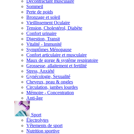
Décontractant musculaire
Sommeil
Perte de poids
Bronzage et soleil
Vieillissement Oculaire
Tension, Cholestérol, Diabète
Confort urinaire
Digestion, Transit
Vitalité - Immunité
Symptômes Ménopause
Confort articulaire et musculaire
Maux de gorge & système respiratoire
Grossesse, allaitement et fertilité
Stress, Anxiété
Gynécologie, Sexualité
Cheveux, peau & ongles
Circulation, jambes lourdes
Mémoire - Concentration
Anti-âge
Sport
Électrolytes
Vêtements de sport
Nutrition sportive