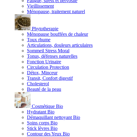
Fatigue, stress et nervosité
Vieillissement
Ménopause, traitement naturel
Phytotherapie
Ménopause bouffées de chaleur
Toux rhume
Articulations, douleurs articulaires
Sommeil Stress Moral
Tonus, défenses naturelles
Fonction Urinaire
Circulation Protection
Détox, Minceur
Transit, Confort digestif
Cholesterol
Beauté de la peau
Cosmétique Bio
Hydratant Bio
Démaquillant nettoyant Bio
Soins corps Bio
Stick lèvres Bio
Contour des Yeux Bio