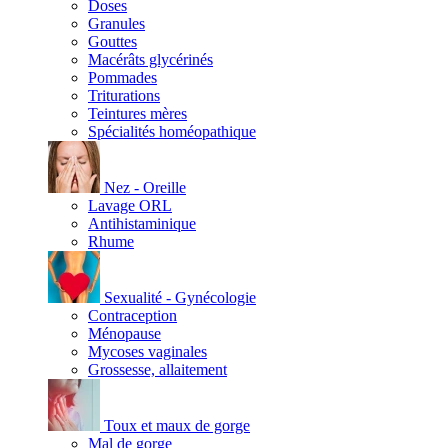
Doses
Granules
Gouttes
Macérâts glycérinés
Pommades
Triturations
Teintures mères
Spécialités homéopathique
Nez - Oreille
Lavage ORL
Antihistaminique
Rhume
Sexualité - Gynécologie
Contraception
Ménopause
Mycoses vaginales
Grossesse, allaitement
Toux et maux de gorge
Mal de gorge