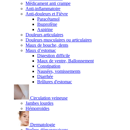
Médicament anti crampe
Anti-inflammatoire
Anti-douleurs et Fièvre
Paracétamol
Ibuprofène
Aspirine
Douleurs articulaires
Douleurs musculaires ou articulaires
Maux de bouche, dents
Maux d’estomac
Digestion difficile
Maux de ventre, Ballonnement
Constipation
Nausées, vomissements
Diarrhée
Brûlures d'estomac
Circulation veineuse
Jambes lourdes
Hémorroïdes
Dermatologie
Piqûres démangeaisons