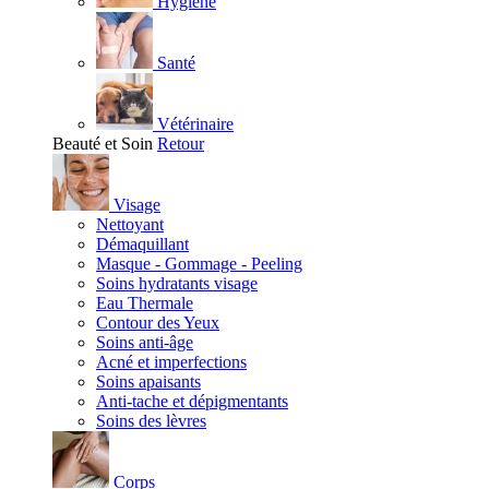
Hygiène
Santé
Vétérinaire
Beauté et Soin
Retour
Visage
Nettoyant
Démaquillant
Masque - Gommage - Peeling
Soins hydratants visage
Eau Thermale
Contour des Yeux
Soins anti-âge
Acné et imperfections
Soins apaisants
Anti-tache et dépigmentants
Soins des lèvres
Corps