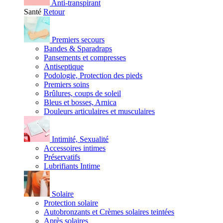
Anti-transpirant
Santé
Retour
Premiers secours
Bandes & Sparadraps
Pansements et compresses
Antiseptique
Podologie, Protection des pieds
Premiers soins
Brûlures, coups de soleil
Bleus et bosses, Arnica
Douleurs articulaires et musculaires
Intimité, Sexualité
Accessoires intimes
Préservatifs
Lubrifiants Intime
Solaire
Protection solaire
Autobronzants et Crèmes solaires teintées
Après solaires