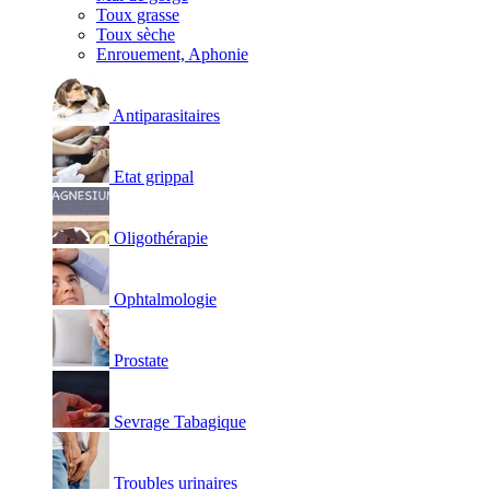
Toux grasse
Toux sèche
Enrouement, Aphonie
Antiparasitaires
Etat grippal
Oligothérapie
Ophtalmologie
Prostate
Sevrage Tabagique
Troubles urinaires