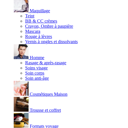
Maquillage
Teint
BB & CC crèmes
Crayon, Ombre à paupière
Mascara
Rouge à lèvres
Vernis à ongles et dissolvants
Homme
Rasage & après-rasage
Soins visage
Soin corps
Soin anti-âge
Cosmétiques Maison
Trousse et coffret
Formats voyage