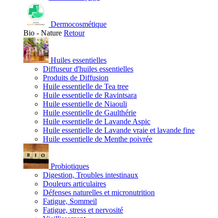
Dermocosmétique
Bio - Nature
Retour
Huiles essentielles
Diffuseur d'huiles essentielles
Produits de Diffusion
Huile essentielle de Tea tree
Huile essentielle de Ravintsara
Huile essentielle de Niaouli
Huile essentielle de Gaulthérie
Huile essentielle de Lavande Aspic
Huile essentielle de Lavande vraie et lavande fine
Huile essentielle de Menthe poivrée
Probiotiques
Digestion, Troubles intestinaux
Douleurs articulaires
Défenses naturelles et micronutrition
Fatigue, Sommeil
Fatigue, stress et nervosité