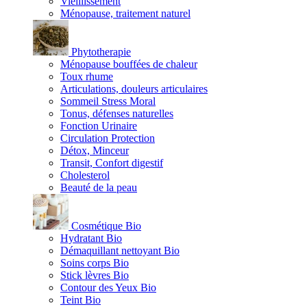
Vieillissement
Ménopause, traitement naturel
Phytotherapie
Ménopause bouffées de chaleur
Toux rhume
Articulations, douleurs articulaires
Sommeil Stress Moral
Tonus, défenses naturelles
Fonction Urinaire
Circulation Protection
Détox, Minceur
Transit, Confort digestif
Cholesterol
Beauté de la peau
Cosmétique Bio
Hydratant Bio
Démaquillant nettoyant Bio
Soins corps Bio
Stick lèvres Bio
Contour des Yeux Bio
Teint Bio