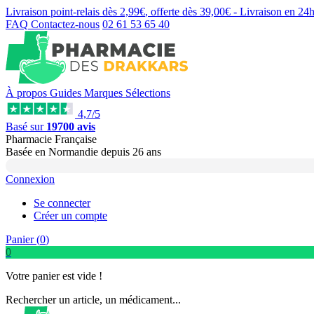
Livraison point-relais dès
2,99€
, offerte dès
39,00€
- Livraison en
24
FAQ
Contactez-nous
02 61 53 65 40
À propos
Guides
Marques
Sélections
4,7/5
Basé sur
19700 avis
Pharmacie Française
Basée
en Normandie
depuis
26 ans
Connexion
Se connecter
Créer un compte
Panier (
0
)
0
Votre panier est vide !
Rechercher un article, un médicament...