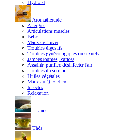
Hydrolat
Aromathérapie
Allergies
Articulations muscles
Bébé
Maux de l'hiver
Troubles digestifs
Troubles gynécologiques ou sexuels
Jambes lourdes, Varices
Assainir, purifier, désinfecter l'air
Troubles du sommeil
Huiles végétales
Maux du Quotidien
Insectes
Relaxation
Tisanes
Thés