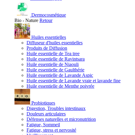
Dermocosmétique
Bio - Nature
Retour
Huiles essentielles
Diffuseur d'huiles essentielles
Produits de Diffusion
Huile essentielle de Tea tree
Huile essentielle de Ravintsara
Huile essentielle de Niaouli
Huile essentielle de Gaulthérie
Huile essentielle de Lavande Aspic
Huile essentielle de Lavande vraie et lavande fine
Huile essentielle de Menthe poivrée
Probiotiques
Digestion, Troubles intestinaux
Douleurs articulaires
Défenses naturelles et micronutrition
Fatigue, Sommeil
Fatigue, stress et nervosité