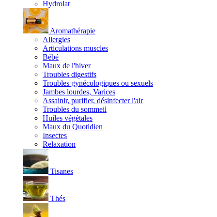
Hydrolat
Aromathérapie
Allergies
Articulations muscles
Bébé
Maux de l'hiver
Troubles digestifs
Troubles gynécologiques ou sexuels
Jambes lourdes, Varices
Assainir, purifier, désinfecter l'air
Troubles du sommeil
Huiles végétales
Maux du Quotidien
Insectes
Relaxation
Tisanes
Thés