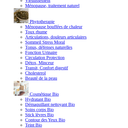
Vieillissement
Ménopause, traitement naturel
Phytotherapie
Ménopause bouffées de chaleur
Toux rhume
Articulations, douleurs articulaires
Sommeil Stress Moral
Tonus, défenses naturelles
Fonction Urinaire
Circulation Protection
Détox, Minceur
Transit, Confort digestif
Cholesterol
Beauté de la peau
Cosmétique Bio
Hydratant Bio
Démaquillant nettoyant Bio
Soins corps Bio
Stick lèvres Bio
Contour des Yeux Bio
Teint Bio