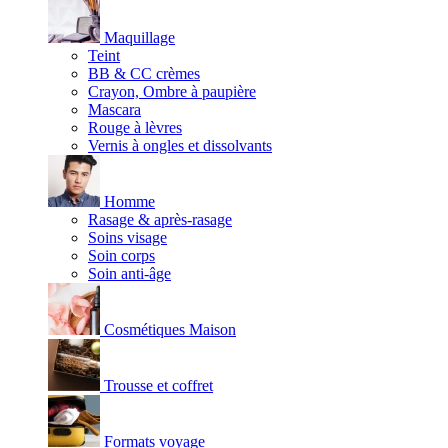
Maquillage
Teint
BB & CC crèmes
Crayon, Ombre à paupière
Mascara
Rouge à lèvres
Vernis à ongles et dissolvants
Homme
Rasage & après-rasage
Soins visage
Soin corps
Soin anti-âge
Cosmétiques Maison
Trousse et coffret
Formats voyage