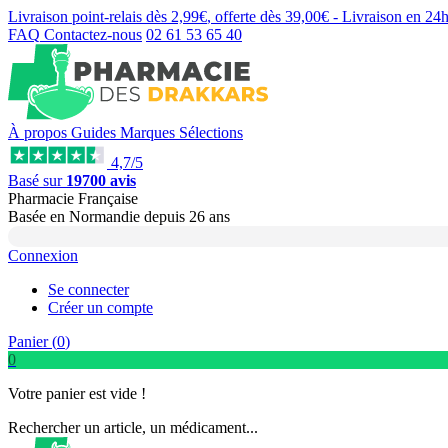
Livraison point-relais dès
2,99€
, offerte dès
39,00€
- Livraison en
24
FAQ
Contactez-nous
02 61 53 65 40
À propos
Guides
Marques
Sélections
4,7/5
Basé sur
19700 avis
Pharmacie Française
Basée
en Normandie
depuis
26 ans
Connexion
Se connecter
Créer un compte
Panier (
0
)
0
Votre panier est vide !
Rechercher un article, un médicament...