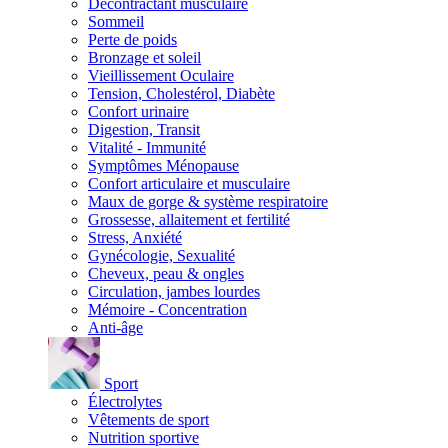
Décontractant musculaire
Sommeil
Perte de poids
Bronzage et soleil
Vieillissement Oculaire
Tension, Cholestérol, Diabète
Confort urinaire
Digestion, Transit
Vitalité - Immunité
Symptômes Ménopause
Confort articulaire et musculaire
Maux de gorge & système respiratoire
Grossesse, allaitement et fertilité
Stress, Anxiété
Gynécologie, Sexualité
Cheveux, peau & ongles
Circulation, jambes lourdes
Mémoire - Concentration
Anti-âge
Sport
Électrolytes
Vêtements de sport
Nutrition sportive