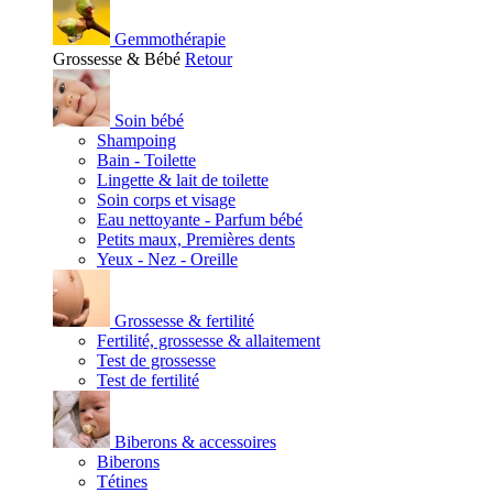
Gemmothérapie
Grossesse & Bébé
Retour
Soin bébé
Shampoing
Bain - Toilette
Lingette & lait de toilette
Soin corps et visage
Eau nettoyante - Parfum bébé
Petits maux, Premières dents
Yeux - Nez - Oreille
Grossesse & fertilité
Fertilité, grossesse & allaitement
Test de grossesse
Test de fertilité
Biberons & accessoires
Biberons
Tétines