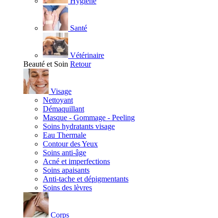
Hygiène
Santé
Vétérinaire
Beauté et Soin
Retour
Visage
Nettoyant
Démaquillant
Masque - Gommage - Peeling
Soins hydratants visage
Eau Thermale
Contour des Yeux
Soins anti-âge
Acné et imperfections
Soins apaisants
Anti-tache et dépigmentants
Soins des lèvres
Corps