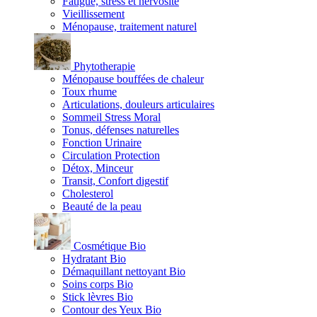
Fatigue, stress et nervosité
Vieillissement
Ménopause, traitement naturel
Phytotherapie
Ménopause bouffées de chaleur
Toux rhume
Articulations, douleurs articulaires
Sommeil Stress Moral
Tonus, défenses naturelles
Fonction Urinaire
Circulation Protection
Détox, Minceur
Transit, Confort digestif
Cholesterol
Beauté de la peau
Cosmétique Bio
Hydratant Bio
Démaquillant nettoyant Bio
Soins corps Bio
Stick lèvres Bio
Contour des Yeux Bio