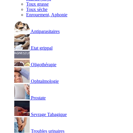
Toux grasse
Toux sèche
Enrouement, Aphonie
Antiparasitaires
Etat grippal
Oligothérapie
Ophtalmologie
Prostate
Sevrage Tabagique
Troubles urinaires