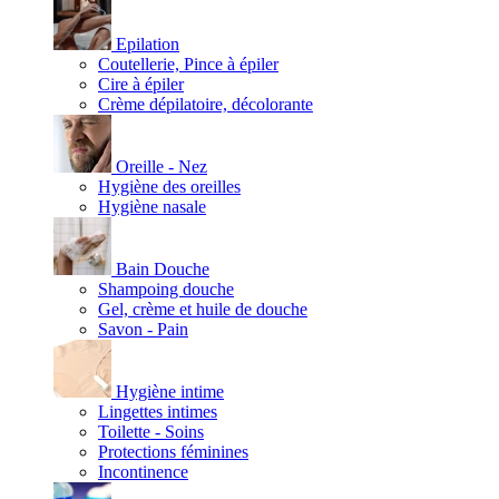
Epilation
Coutellerie, Pince à épiler
Cire à épiler
Crème dépilatoire, décolorante
Oreille - Nez
Hygiène des oreilles
Hygiène nasale
Bain Douche
Shampoing douche
Gel, crème et huile de douche
Savon - Pain
Hygiène intime
Lingettes intimes
Toilette - Soins
Protections féminines
Incontinence