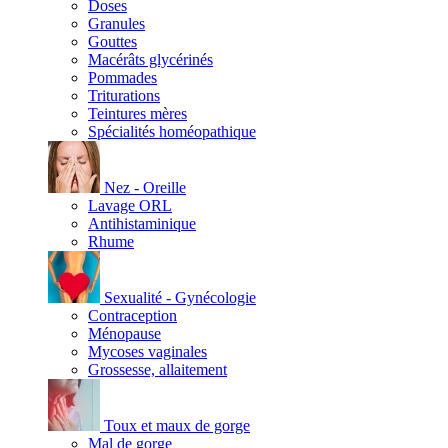
Doses
Granules
Gouttes
Macérâts glycérinés
Pommades
Triturations
Teintures mères
Spécialités homéopathique
Nez - Oreille
Lavage ORL
Antihistaminique
Rhume
Sexualité - Gynécologie
Contraception
Ménopause
Mycoses vaginales
Grossesse, allaitement
Toux et maux de gorge
Mal de gorge