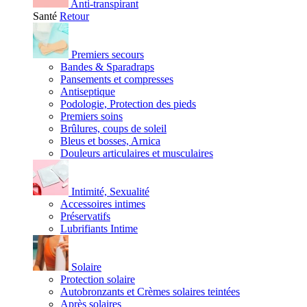
Anti-transpirant
Santé
Retour
Premiers secours
Bandes & Sparadraps
Pansements et compresses
Antiseptique
Podologie, Protection des pieds
Premiers soins
Brûlures, coups de soleil
Bleus et bosses, Arnica
Douleurs articulaires et musculaires
Intimité, Sexualité
Accessoires intimes
Préservatifs
Lubrifiants Intime
Solaire
Protection solaire
Autobronzants et Crèmes solaires teintées
Après solaires