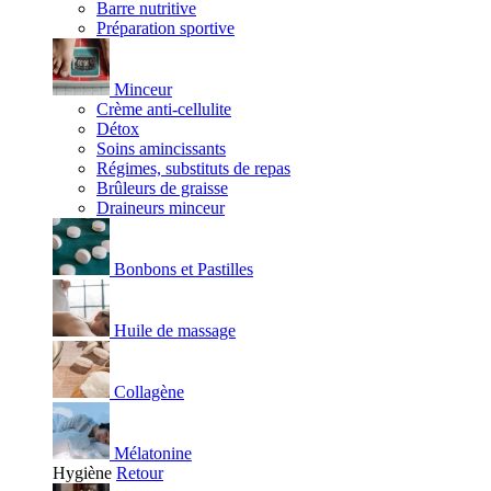
Barre nutritive
Préparation sportive
Minceur
Crème anti-cellulite
Détox
Soins amincissants
Régimes, substituts de repas
Brûleurs de graisse
Draineurs minceur
Bonbons et Pastilles
Huile de massage
Collagène
Mélatonine
Hygiène
Retour