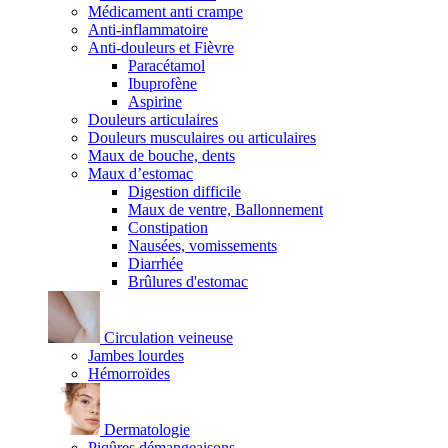
Médicament anti crampe
Anti-inflammatoire
Anti-douleurs et Fièvre
Paracétamol
Ibuprofène
Aspirine
Douleurs articulaires
Douleurs musculaires ou articulaires
Maux de bouche, dents
Maux d’estomac
Digestion difficile
Maux de ventre, Ballonnement
Constipation
Nausées, vomissements
Diarrhée
Brûlures d'estomac
Circulation veineuse
Jambes lourdes
Hémorroïdes
Dermatologie
Piqûres démangeaisons