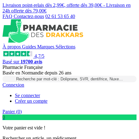
Livraison point-relais dès
2,99€
, offerte dès
39,00€
- Livraison en
24h
offerte dès
79,00€
FAQ
Contactez-nous
02 61 53 65 40
À propos
Guides
Marques
Sélections
4,7/5
Basé sur
19700 avis
Pharmacie Française
Basée
en Normandie
depuis
26 ans
Recherche par mot-clé : Doliprane, SVR, dentifrice, Nuxe…
Connexion
Se connecter
Créer un compte
Panier (
0
)
0
Votre panier est vide !
Rechercher un article, un médicament...