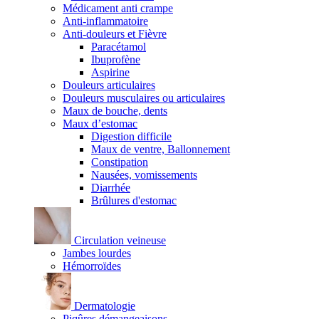
Médicament anti crampe
Anti-inflammatoire
Anti-douleurs et Fièvre
Paracétamol
Ibuprofène
Aspirine
Douleurs articulaires
Douleurs musculaires ou articulaires
Maux de bouche, dents
Maux d’estomac
Digestion difficile
Maux de ventre, Ballonnement
Constipation
Nausées, vomissements
Diarrhée
Brûlures d'estomac
Circulation veineuse
Jambes lourdes
Hémorroïdes
Dermatologie
Piqûres démangeaisons