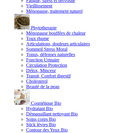
Fatigue, stress et nervosité
Vieillissement
Ménopause, traitement naturel
Phytotherapie
Ménopause bouffées de chaleur
Toux rhume
Articulations, douleurs articulaires
Sommeil Stress Moral
Tonus, défenses naturelles
Fonction Urinaire
Circulation Protection
Détox, Minceur
Transit, Confort digestif
Cholesterol
Beauté de la peau
Cosmétique Bio
Hydratant Bio
Démaquillant nettoyant Bio
Soins corps Bio
Stick lèvres Bio
Contour des Yeux Bio