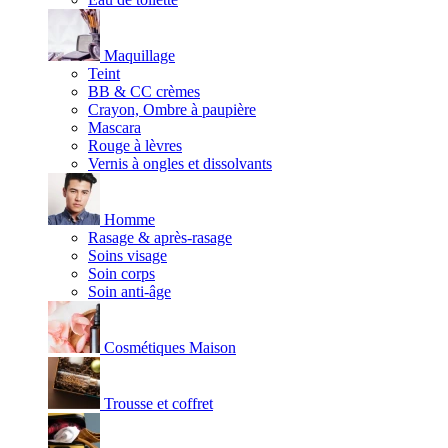
Maquillage
Teint
BB & CC crèmes
Crayon, Ombre à paupière
Mascara
Rouge à lèvres
Vernis à ongles et dissolvants
Homme
Rasage & après-rasage
Soins visage
Soin corps
Soin anti-âge
Cosmétiques Maison
Trousse et coffret