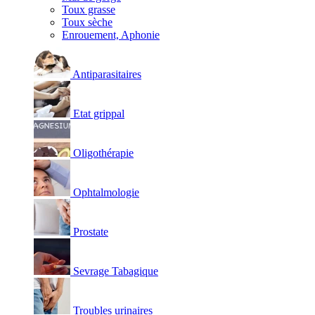
Toux grasse
Toux sèche
Enrouement, Aphonie
Antiparasitaires
Etat grippal
Oligothérapie
Ophtalmologie
Prostate
Sevrage Tabagique
Troubles urinaires