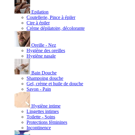
Epilation
Coutellerie, Pince à épiler
Cire à épiler
Crème dépilatoire, décolorante
Oreille - Nez
Hygiène des oreilles
Hygiène nasale
Bain Douche
Shampoing douche
Gel, crème et huile de douche
Savon - Pain
Hygiène intime
Lingettes intimes
Toilette - Soins
Protections féminines
Incontinence