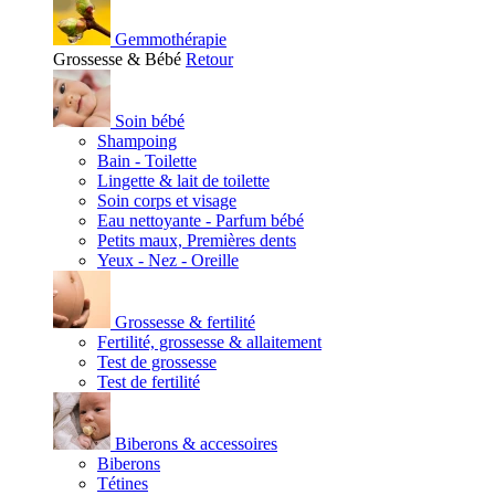
Gemmothérapie
Grossesse & Bébé
Retour
Soin bébé
Shampoing
Bain - Toilette
Lingette & lait de toilette
Soin corps et visage
Eau nettoyante - Parfum bébé
Petits maux, Premières dents
Yeux - Nez - Oreille
Grossesse & fertilité
Fertilité, grossesse & allaitement
Test de grossesse
Test de fertilité
Biberons & accessoires
Biberons
Tétines