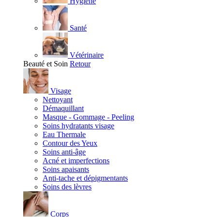
Hygiène
Santé
Vétérinaire
Beauté et Soin
Retour
Visage
Nettoyant
Démaquillant
Masque - Gommage - Peeling
Soins hydratants visage
Eau Thermale
Contour des Yeux
Soins anti-âge
Acné et imperfections
Soins apaisants
Anti-tache et dépigmentants
Soins des lèvres
Corps