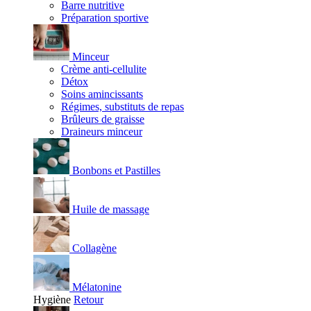
Barre nutritive
Préparation sportive
Minceur
Crème anti-cellulite
Détox
Soins amincissants
Régimes, substituts de repas
Brûleurs de graisse
Draineurs minceur
Bonbons et Pastilles
Huile de massage
Collagène
Mélatonine
Hygiène
Retour