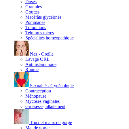
Doses
Granules
Gouttes
Macérâts glycérinés
Pommades
Triturations
Teintures mères
Spécialités homéopathique
Nez - Oreille
Lavage ORL
Antihistaminique
Rhume
Sexualité - Gynécologie
Contraception
Ménopause
Mycoses vaginales
Grossesse, allaitement
Toux et maux de gorge
Mal de gorge