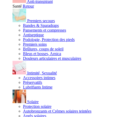
Anti-transpirant
Santé
Retour
Premiers secours
Bandes & Sparadraps
Pansements et compresses
Antiseptique
Podologie, Protection des pieds
Premiers soins
Brûlures, coups de soleil
Bleus et bosses, Arnica
Douleurs articulaires et musculaires
Intimité, Sexualité
Accessoires intimes
Préservatifs
Lubrifiants Intime
Solaire
Protection solaire
Autobronzants et Crèmes solaires teintées
Après solaires