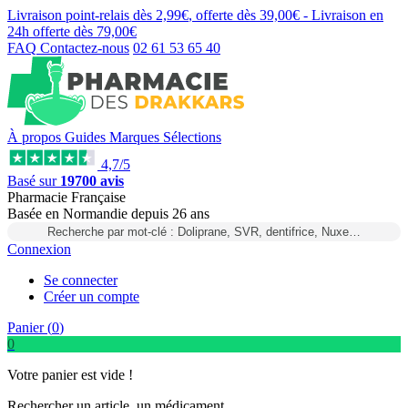
Livraison point-relais dès
2,99€
, offerte dès
39,00€
- Livraison en
24h
offerte dès
79,00€
FAQ
Contactez-nous
02 61 53 65 40
À propos
Guides
Marques
Sélections
4,7/5
Basé sur
19700 avis
Pharmacie Française
Basée
en Normandie
depuis
26 ans
Recherche par mot-clé : Doliprane, SVR, dentifrice, Nuxe…
Connexion
Se connecter
Créer un compte
Panier (
0
)
0
Votre panier est vide !
Rechercher un article, un médicament...